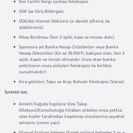
Son tarihli Vergi Levhası fotokopisi
i
SGK İşe Giriş Bildirgesi
y
SGK(4a) Hizmet Dökümü (e-devlet şifreniz ile
a
alabilirsiniz)
Maaş Bordrosu (Son 3 aylık, kaşe ve imzası olan)
G
a
Sponsora ait Banka Hesap Cüzdanları veya Banka
Hesap Dökümleri (En az 35.000TL bakiyesi olan, Son 3
n
aylık, kaşeli ve imzalı olmalıdır. İmza atan banka
a
yetkilisinin imza sirküleri fotokopisi ile birlikte
sunulmalıdır)
G
Kira gelirleri, Tapu ve Araç Ruhsatı fotokopisi (Varsa)
i
İşveren ise;
n
e
Antetli Kağıda İngilizce Vize Talep
Dilekçesi(Konsolosluğa hitaben şirkette imza yetkisi
B
olan kişiler tarafından kaşelenip imzalanmış seyahat
i
amacını içeren yazı)
s
Güncel faaliyet belgesi (Kaşeli orijinal belgeler 3 ay, e