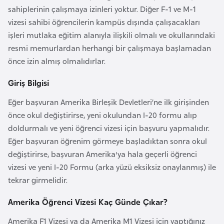
o
sahiplerinin çalışmaya izinleri yoktur. Diğer F-1 ve M-1
vizesi sahibi öğrencilerin kampüs dışında çalışacakları
işleri mutlaka eğitim alanıyla ilişkili olmalı ve okullarındaki
B
resmi memurlardan herhangi bir çalışmaya başlamadan
u
önce izin almış olmalıdırlar.
l
g
Giriş Bilgisi
a
r
Eğer başvuran Amerika Birleşik Devletleri’ne ilk girişinden
i
önce okul değiştirirse, yeni okulundan I-20 formu alıp
s
doldurmalı ve yeni öğrenci vizesi için başvuru yapmalıdır.
t
Eğer başvuran öğrenim görmeye başladıktan sonra okul
a
değiştirirse, başvuran Amerika'ya hala geçerli öğrenci
n
vizesi ve yeni I-20 Formu (arka yüzü eksiksiz onaylanmış) ile
tekrar girmelidir.
E
Amerika Öğrenci Vizesi Kaç Günde Çıkar?
r
Amerika F1 Vizesi ya da Amerika M1 Vizesi için yaptığınız
m