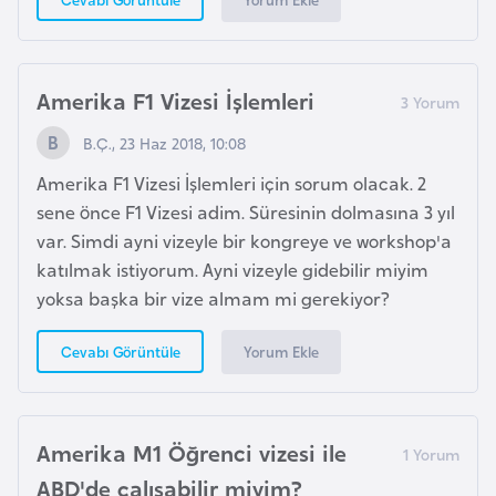
e
s
o
Amerika F1 Vizesi İşlemleri
t
h
B.Ç., 23 Haz 2018, 10:08
o
Amerika F1 Vizesi İşlemleri için sorum olacak. 2
sene önce F1 Vizesi adim. Süresinin dolmasına 3 yıl
L
var. Simdi ayni vizeyle bir kongreye ve workshop'a
e
katılmak istiyorum. Ayni vizeyle gidebilir miyim
t
yoksa başka bir vize almam mi gerekiyor?
o
n
Yorum Ekle
Cevabı Görüntüle
y
a
Amerika M1 Öğrenci vizesi ile
L
ABD'de çalışabilir miyim?
i