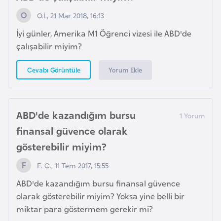
b
O.İ., 21 Mar 2018, 16:13
y
İyi günler, Amerika M1 Öğrenci vizesi ile ABD'de
a
çalışabilir miyim?
L
Yorum Ekle
Cevabı Görüntüle
i
h
t
ABD'de kazandığım bursu
e
n
finansal güvence olarak
ş
gösterebilir miyim?
t
F. Ç., 11 Tem 2017, 15:55
a
y
ABD'de kazandığım bursu finansal güvence
n
olarak gösterebilir miyim? Yoksa yine belli bir
miktar para göstermem gerekir mi?
L