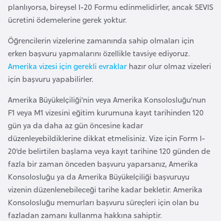
planlıyorsa, bireysel I-20 Formu edinmelidirler, ancak SEVIS
r
ücretini ödemelerine gerek yoktur.
i
y
Öğrencilerin vizelerine zamanında sahip olmaları için
e
erken başvuru yapmalarını özellikle tavsiye ediyoruz.
t
Amerika vizesi için gerekli evraklar
hazır olur olmaz vizeleri
i
için başvuru yapabilirler.
Amerika Büyükelçiliği’nin veya Amerika Konsolosluğu’nun
C
F1 veya M1 vizesini eğitim kurumuna kayıt tarihinden 120
e
gün ya da daha az gün öncesine kadar
z
düzenleyebildiklerine dikkat etmelisiniz. Vize için Form I-
a
20’de belirtilen başlama veya kayıt tarihine 120 günden de
y
fazla bir zaman önceden başvuru yaparsanız, Amerika
i
Konsolosluğu ya da Amerika Büyükelçiliği başvuruyu
r
vizenin düzenlenebileceği tarihe kadar bekletir. Amerika
Konsolosluğu memurları başvuru süreçleri için olan bu
C
fazladan zamanı kullanma hakkına sahiptir.