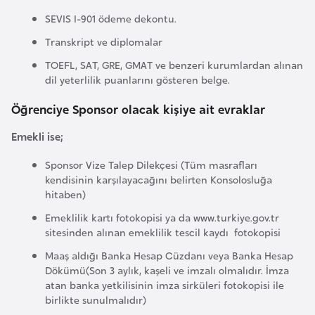
a
SEVIS I-901 ödeme dekontu.
h
i
Transkript ve diplomalar
l
TOEFL, SAT, GRE, GMAT ve benzeri kurumlardan alınan
i
dil yeterlilik puanlarını gösteren belge.
Öğrenciye Sponsor olacak kişiye ait evraklar
F
i
Emekli ise;
n
Sponsor Vize Talep Dilekçesi (Tüm masrafları
l
kendisinin karşılayacağını belirten Konsolosluğa
a
hitaben)
n
Emeklilik kartı fotokopisi ya da www.turkiye.gov.tr
d
sitesinden alınan emeklilik tescil kaydı fotokopisi
i
Maaş aldığı Banka Hesap Cüzdanı veya Banka Hesap
y
Dökümü(Son 3 aylık, kaşeli ve imzalı olmalıdır. İmza
a
atan banka yetkilisinin imza sirküleri fotokopisi ile
birlikte sunulmalıdır)