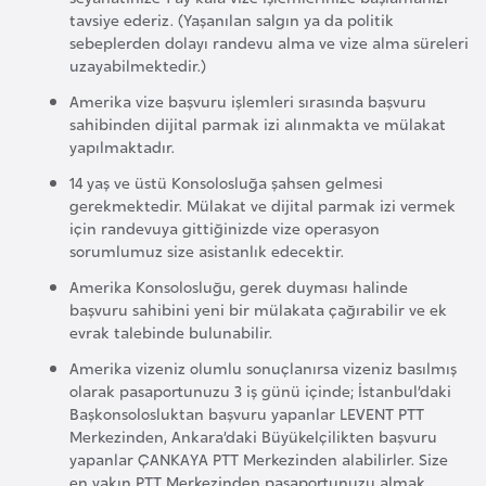
d
tavsiye ederiz. (Yaşanılan salgın ya da politik
sebeplerden dolayı randevu alma ve vize alma süreleri
a
uzayabilmektedir.)
n
Amerika vize başvuru işlemleri sırasında başvuru
sahibinden dijital parmak izi alınmakta ve mülakat
G
yapılmaktadır.
u
14 yaş ve üstü Konsolosluğa şahsen gelmesi
y
gerekmektedir. Mülakat ve dijital parmak izi vermek
a
için randevuya gittiğinizde vize operasyon
sorumlumuz size asistanlık edecektir.
n
a
Amerika Konsolosluğu, gerek duyması halinde
başvuru sahibini yeni bir mülakata çağırabilir ve ek
evrak talebinde bulunabilir.
H
Amerika vizeniz olumlu sonuçlanırsa vizeniz basılmış
i
olarak pasaportunuzu 3 iş günü içinde; İstanbul’daki
n
Başkonsolosluktan başvuru yapanlar LEVENT PTT
d
Merkezinden, Ankara’daki Büyükelçilikten başvuru
i
yapanlar ÇANKAYA PTT Merkezinden alabilirler. Size
en yakın PTT Merkezinden pasaportunuzu almak