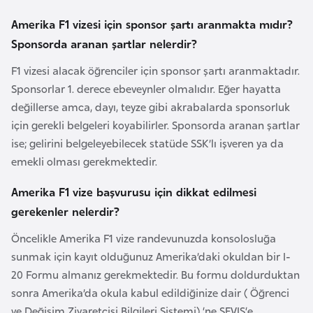
e
Amerika F1 vizesi için sponsor şartı aranmakta mıdır?
y
Sponsorda aranan şartlar nelerdir?
n
F1 vizesi alacak öğrenciler için sponsor şartı aranmaktadır.
B
Sponsorlar 1. derece ebeveynler olmalıdır. Eğer hayatta
a
değillerse amca, dayı, teyze gibi akrabalarda sponsorluk
n
için gerekli belgeleri koyabilirler. Sponsorda aranan şartlar
g
ise; gelirini belgeleyebilecek statüde SSK’lı işveren ya da
l
emekli olması gerekmektedir.
a
Amerika F1 vize başvurusu için dikkat edilmesi
d
gerekenler nelerdir?
e
ş
Öncelikle Amerika F1 vize randevunuzda konsolosluğa
sunmak için kayıt olduğunuz Amerika’daki okuldan bir I-
20 Formu almanız gerekmektedir. Bu formu doldurduktan
B
sonra Amerika’da okula kabul edildiğinize dair ( Öğrenci
e
ve Değişim Ziyaretçisi Bilgileri Sistemi) ‘ne SEVIS‘e
l