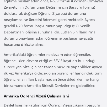
eğitime başlamadan önce, I-539 formu (Göçmen Olmayan
k
Ziyaretçinin Durumunun Değişimi için Başvuru formu)
a
doldurarak değişen Öğrenci Ziyaretçi durumunu
onaylaması ve ücretini ödemesi gerekmektedir. Ayrıca
D
gerekli I-20 formu başvurunun yapıldığı İç Güvenlik
e
Departmanı ofisine sunulmalıdır. Lütfen Sınıflandırma
m
durumu onaylanmadan öğrenime başlanamayacağı
o
hususunu dikkate alınız.
k
r
Amerika’daki öğrenimlerine devam eden öğrenciler,
a
öğrencilikleri devam ettiği ve SEVIS kayıtları bulunduğu
t
sürece yeni vize için her zaman başvuru yapabilirler. Ayrıca
i
ilk kez Amerika’ya gidecek olan öğrenciler haricindeki tüm
k
öğrenciler sınıfları başlamadan önce diledikleri herhangi
K
bir zamanda Amerika Birleşik Devletleri’ne gidebilirler.
o
Amerika Öğrenci Vizesi Çalışma İzni
n
g
Devlet lisesine katılım için Öğrenci Vizesi çıkaran başvuru