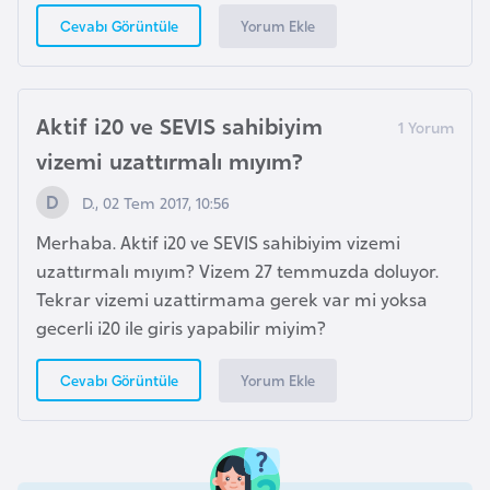
Yorum Ekle
Cevabı Görüntüle
i
t
v
a
Aktif i20 ve SEVIS sahibiyim
n
vizemi uzattırmalı mıyım?
y
a
D., 02 Tem 2017, 10:56
Merhaba. Aktif i20 ve SEVIS sahibiyim vizemi
L
uzattırmalı mıyım? Vizem 27 temmuzda doluyor.
ü
Tekrar vizemi uzattirmama gerek var mi yoksa
k
gecerli i20 ile giris yapabilir miyim?
s
e
Yorum Ekle
Cevabı Görüntüle
m
b
u