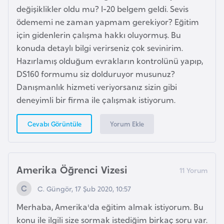
değişiklikler oldu mu? I-20 belgem geldi. Sevis
ödememi ne zaman yapmam gerekiyor? Eğitim
İ
için gidenlerin çalışma hakkı oluyormuş. Bu
z
konuda detaylı bilgi verirseniz çok sevinirim.
l
Hazırlamış olduğum evrakların kontrolünü yapıp,
a
DS160 formumu siz dolduruyor musunuz?
n
Danışmanlık hizmeti veriyorsanız sizin gibi
d
deneyimli bir firma ile çalışmak istiyorum.
a
Yorum Ekle
Cevabı Görüntüle
K
a
m
Amerika Öğrenci Vizesi
b
o
C. Güngör, 17 Şub 2020, 10:57
ç
Merhaba, Amerika'da eğitim almak istiyorum. Bu
y
konu ile ilgili size sormak istediğim birkaç soru var.
a