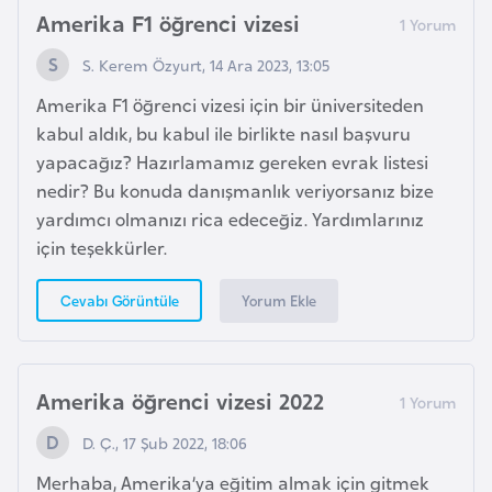
Amerika F1 öğrenci vizesi
p
a
S. Kerem Özyurt, 14 Ara 2023, 13:05
n
Amerika F1 öğrenci vizesi için bir üniversiteden
y
kabul aldık, bu kabul ile birlikte nasıl başvuru
a
yapacağız? Hazırlamamız gereken evrak listesi
nedir? Bu konuda danışmanlık veriyorsanız bize
İ
yardımcı olmanızı rica edeceğiz. Yardımlarınız
s
için teşekkürler.
r
a
Yorum Ekle
Cevabı Görüntüle
i
l
Amerika öğrenci vizesi 2022
İ
s
D. Ç., 17 Şub 2022, 18:06
v
Merhaba, Amerika’ya eğitim almak için gitmek