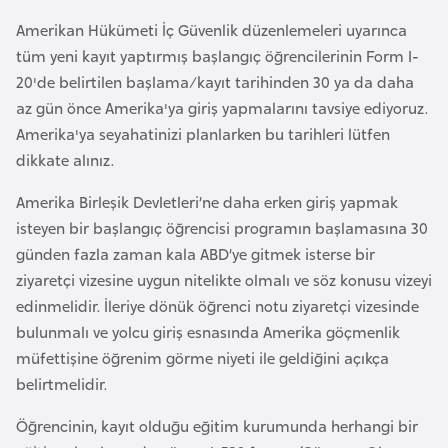
i
Amerikan Hükümeti İç Güvenlik düzenlemeleri uyarınca
b
tüm yeni kayıt yaptırmış başlangıç öğrencilerinin Form I-
u
20'de belirtilen başlama/kayıt tarihinden 30 ya da daha
t
az gün önce Amerika'ya giriş yapmalarını tavsiye ediyoruz.
i
Amerika'ya seyahatinizi planlarken bu tarihleri lütfen
dikkate alınız.
Ç
i
Amerika Birleşik Devletleri’ne daha erken giriş yapmak
n
isteyen bir başlangıç öğrencisi programın başlamasına 30
günden fazla zaman kala ABD’ye gitmek isterse bir
D
ziyaretçi vizesine uygun nitelikte olmalı ve söz konusu vizeyi
a
edinmelidir. İleriye dönük öğrenci notu ziyaretçi vizesinde
n
bulunmalı ve yolcu giriş esnasında Amerika göçmenlik
i
müfettişine öğrenim görme niyeti ile geldiğini açıkça
m
belirtmelidir.
a
Öğrencinin, kayıt olduğu eğitim kurumunda herhangi bir
r