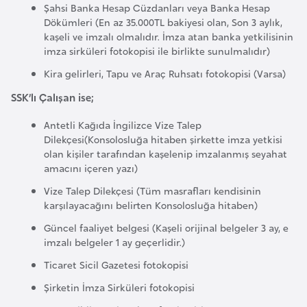
Şahsi Banka Hesap Cüzdanları veya Banka Hesap
F
Dökümleri (En az 35.000TL bakiyesi olan, Son 3 aylık,
r
kaşeli ve imzalı olmalıdır. İmza atan banka yetkilisinin
a
imza sirküleri fotokopisi ile birlikte sunulmalıdır)
n
Kira gelirleri, Tapu ve Araç Ruhsatı fotokopisi (Varsa)
s
SSK’lı Çalışan ise;
a
Antetli Kağıda İngilizce Vize Talep
G
Dilekçesi(Konsolosluğa hitaben şirkette imza yetkisi
olan kişiler tarafından kaşelenip imzalanmış seyahat
a
amacını içeren yazı)
b
Vize Talep Dilekçesi (Tüm masrafları kendisinin
o
karşılayacağını belirten Konsolosluğa hitaben)
n
Güncel faaliyet belgesi (Kaşeli orijinal belgeler 3 ay, e
imzalı belgeler 1 ay geçerlidir.)
G
Ticaret Sicil Gazetesi fotokopisi
a
m
Şirketin İmza Sirküleri fotokopisi
b