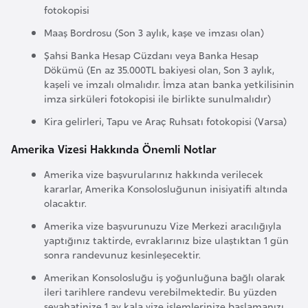
fotokopisi
G
ü
Maaş Bordrosu (Son 3 aylık, kaşe ve imzası olan)
n
Şahsi Banka Hesap Cüzdanı veya Banka Hesap
e
Dökümü (En az 35.000TL bakiyesi olan, Son 3 aylık,
y
kaşeli ve imzalı olmalıdır. İmza atan banka yetkilisinin
imza sirküleri fotokopisi ile birlikte sunulmalıdır)
K
o
Kira gelirleri, Tapu ve Araç Ruhsatı fotokopisi (Varsa)
r
Amerika Vizesi Hakkında Önemli Notlar
e
Amerika vize başvurularınız hakkında verilecek
kararlar, Amerika Konsolosluğunun inisiyatifi altında
G
olacaktır.
ü
Amerika vize başvurunuzu Vize Merkezi aracılığıyla
n
yaptığınız taktirde, evraklarınız bize ulaştıktan 1 gün
e
sonra randevunuz kesinleşecektir.
y
Amerikan Konsolosluğu iş yoğunluğuna bağlı olarak
S
ileri tarihlere randevu verebilmektedir. Bu yüzden
u
seyahatinize 1 ay kala vize işlemlerinize başlamanızı