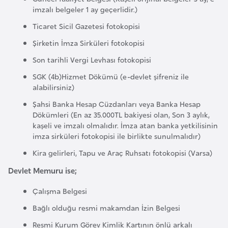
s
imzalı belgeler 1 ay geçerlidir.)
a
Ticaret Sicil Gazetesi fotokopisi
u
Şirketin İmza Sirküleri fotokopisi
G
Son tarihli Vergi Levhası fotokopisi
i
SGK (4b)Hizmet Dökümü (e-devlet şifreniz ile
n
alabilirsiniz)
e
Şahsi Banka Hesap Cüzdanları veya Banka Hesap
Dökümleri (En az 35.000TL bakiyesi olan, Son 3 aylık,
kaşeli ve imzalı olmalıdır. İmza atan banka yetkilisinin
G
imza sirküleri fotokopisi ile birlikte sunulmalıdır)
r
Kira gelirleri, Tapu ve Araç Ruhsatı fotokopisi (Varsa)
e
n
Devlet Memuru ise;
a
Çalışma Belgesi
d
a
Bağlı olduğu resmi makamdan İzin Belgesi
Resmi Kurum Görev Kimlik Kartının önlü arkalı