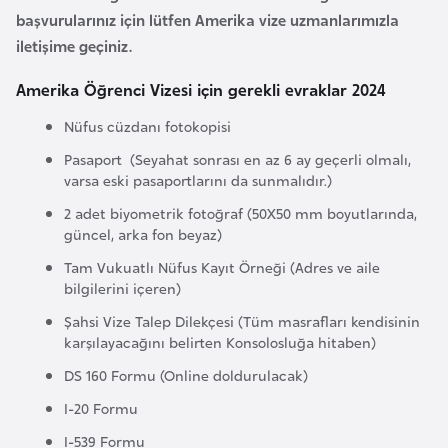
E
başvurularınız için lütfen Amerika vize uzmanlarımızla
t
iletişime geçiniz.
i
y
Amerika Öğrenci Vizesi için gerekli evraklar 2024
o
Nüfus cüzdanı fotokopisi
p
y
Pasaport (Seyahat sonrası en az 6 ay geçerli olmalı,
varsa eski pasaportlarını da sunmalıdır.)
a
2 adet biyometrik fotoğraf (50X50 mm boyutlarında,
güncel, arka fon beyaz)
F
Tam Vukuatlı Nüfus Kayıt Örneği (Adres ve aile
i
bilgilerini içeren)
l
Şahsi Vize Talep Dilekçesi (Tüm masrafları kendisinin
d
karşılayacağını belirten Konsolosluğa hitaben)
i
ş
DS 160 Formu (Online doldurulacak)
i
I-20 Formu
S
I-539 Formu