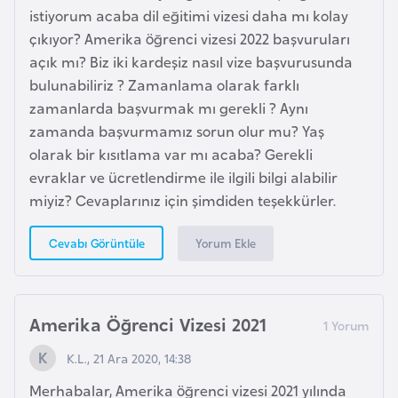
e
istiyorum acaba dil eğitimi vizesi daha mı kolay
ç
çıkıyor? Amerika öğrenci vizesi 2022 başvuruları
açık mı? Biz iki kardeşiz nasıl vize başvurusunda
İ
bulunabiliriz ? Zamanlama olarak farklı
s
zamanlarda başvurmak mı gerekli ? Aynı
v
zamanda başvurmamız sorun olur mu? Yaş
i
olarak bir kısıtlama var mı acaba? Gerekli
ç
evraklar ve ücretlendirme ile ilgili bilgi alabilir
r
miyiz? Cevaplarınız için şimdiden teşekkürler.
e
Yorum Ekle
Cevabı Görüntüle
İ
t
a
Amerika Öğrenci Vizesi 2021
l
K.L., 21 Ara 2020, 14:38
y
a
Merhabalar, Amerika öğrenci vizesi 2021 yılında