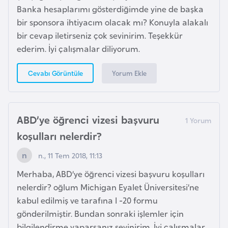
K
Banka hesaplarımı gösterdiğimde yine de başka
a
bir sponsora ihtiyacım olacak mı? Konuyla alakalı
r
bir cevap iletirseniz çok sevinirim. Teşekkür
a
ederim. İyi çalışmalar diliyorum.
d
a
Yorum Ekle
Cevabı Görüntüle
ğ
K
ABD’ye öğrenci vizesi başvuru
e
koşulları nelerdir?
n
y
n., 11 Tem 2018, 11:13
a
Merhaba, ABD’ye öğrenci vizesi başvuru koşulları
nelerdir? oğlum Michigan Eyalet Üniversitesi’ne
K
kabul edilmiş ve tarafına I -20 formu
o
gönderilmiştir. Bundan sonraki işlemler için
n
bilgilendirme yaparsanız sevinirim. İyi çalışmalar.