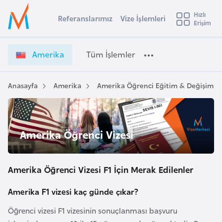
u
Hızlı
s
Referanslarımız
Vize İşlemleri
Başvuru yapmak istediğiniz ülkeyi seçin
Erişim
A
İ
Üye
t
Ülke Seçimi
m
Girişi
r
e
l
Amerika
Tüm İşlemler
a
r
l
e
i
y
k
Anasayfa
Amerika
Amerika Öğrenci Eğitim & Değişim Ziy
t
a
a
V
i
i
A
z
ş
Amerika Öğrenci Vizesi
v
e
u
i
İ
s
ş
Amerika Öğrenci Vizesi F1 İçin Merak Edilenler
m
t
l
u
e
Amerika F1 vizesi kaç günde çıkar?
r
m
Öğrenci vizesi F1 vizesinin sonuçlanması başvuru
y
l