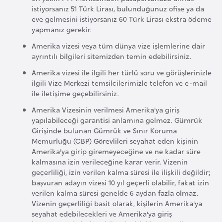
s
istiyorsanız 51 Türk Lirası, bulunduğunuz ofise ya da
t
eve gelmesini istiyorsanız 60 Türk Lirası ekstra ödeme
a
yapmanız gerekir.
n
Amerika vizesi veya tüm dünya vize işlemlerine dair
ayrıntılı bilgileri sitemizden temin edebilirsiniz.
H
Amerika vizesi ile ilgili her türlü soru ve görüşlerinizle
ı
ilgili Vize Merkezi temsilcilerimizle telefon ve e-mail
ile iletişime geçebilirsiniz.
r
v
Amerika Vizesinin verilmesi Amerika'ya giriş
a
yapılabileceği garantisi anlamına gelmez. Gümrük
Girişinde bulunan Gümrük ve Sınır Koruma
t
Memurluğu (CBP) Görevlileri seyahat eden kişinin
i
Amerika'ya girip giremeyeceğine ve ne kadar süre
s
kalmasına izin verileceğine karar verir. Vizenin
t
geçerliliği, izin verilen kalma süresi ile ilişkili değildir;
başvuran adayın vizesi 10 yıl geçerli olabilir, fakat izin
a
verilen kalma süresi genelde 6 aydan fazla olmaz.
n
Vizenin geçerliliği basit olarak, kişilerin Amerika'ya
seyahat edebilecekleri ve Amerika'ya giriş