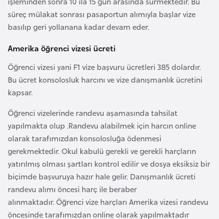
işleminden sonra 10 ila 15 gün arasında sürmektedir. Bu
a
e
süreç mülakat sonrası pasaportun alımıyla başlar vize
r
basılıp geri yollanana kadar devam eder.
i
A
z
Amerika öğrenci vizesi ücreti
e
Öğrenci vizesi yani F1 vize başvuru ücretleri 385 dolardır.
r
Bu ücret konsolosluk harcını ve vize danışmanlık ücretini
b
kapsar.
a
y
Öğrenci vizelerinde randevu aşamasında tahsilat
c
yapılmakta olup .Randevu alabilmek için harcın online
a
olarak tarafımızdan konsolosluğa ödenmesi
n
gerekmektedir. Okul kabulü gerekli ve gerekli harçların
yatırılmış olması şartları kontrol edilir ve dosya eksiksiz bir
B
biçimde başvuruya hazır hale gelir. Danışmanlık ücreti
a
randevu alımı öncesi harç ile beraber
h
alınmaktadır. Öğrenci vize harçları Amerika vizesi randevu
r
öncesinde tarafımızdan online olarak yapılmaktadır