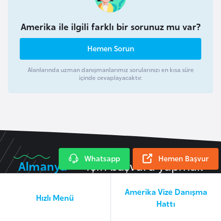
r
g
Amerika ile ilgili farklı bir sorunuz mu var?
M
Hemen Sorun
a
c
Alanlarında uzman danışmanlarımız sorularınızı en kısa süre
içinde cevaplayacaktır.
a
r
i
s
t
a
n
Whatsapp
Hemen Başvur
Almanya
için başvuru yapmak
istiyorum
M
Amerika Vize Danışma
Hızlı Menü
a
Hattı
l
Almanya
Vize İşlemleri