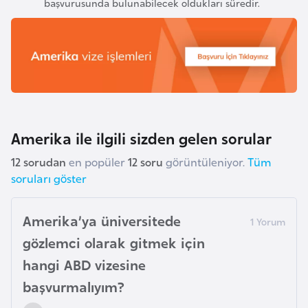
başvurusunda bulunabilecek oldukları süredir.
H
o
l
l
a
n
d
a
Amerika ile ilgili sizden gelen sorular
12 sorudan
en popüler
12 soru
görüntüleniyor.
Tüm
İ
soruları göster
n
g
Amerika’ya üniversitede
i
gözlemci olarak gitmek için
l
t
hangi ABD vizesine
e
başvurmalıyım?
r