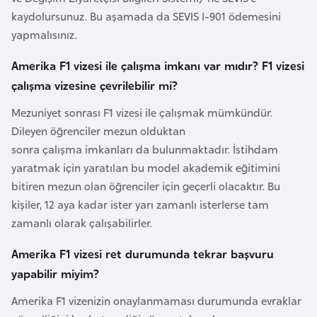
kaydolursunuz. Bu aşamada da SEVIS I-901 ödemesini
a
yapmalısınız.
r
u
Amerika F1 vizesi ile çalışma imkanı var mıdır? F1 vizesi
s
çalışma vizesine çevrilebilir mi?
Mezuniyet sonrası F1 vizesi ile çalışmak mümkündür.
B
Dileyen öğrenciler mezun olduktan
e
sonra çalışma imkanları da bulunmaktadır. İstihdam
l
yaratmak için yaratılan bu model akademik eğitimini
ç
bitiren mezun olan öğrenciler için geçerli olacaktır. Bu
i
kişiler, 12 aya kadar ister yarı zamanlı isterlerse tam
k
zamanlı olarak çalışabilirler.
a
Amerika F1 vizesi ret durumunda tekrar başvuru
B
yapabilir miyim?
e
Amerika F1 vizenizin onaylanmaması durumunda evraklar
n