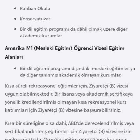
l
Ruhban Okulu
g
Konservatuvar
a
r
Bir dil eğitim programı da dâhil olmak üzere diğer
akademik kurumlar
i
s
Amerika M1 (Mesleki Eğitim) Öğrenci Vizesi Eğitim
t
Alanları
a
Bir dil eğitimi programı dışındaki mesleki eğitimler ya
n
da diğer tanınmış akademik olmayan kurumlar.
Kısa süreli rekreasyonel eğitimler için, Ziyaretçi (B) vizesi
B
uygun olabilmektedir. Bir lisans veya akademik sertifikaya
u
yönelik kredilendirilmiş olmayan kısa rekreasyonel kurs
r
katılımları için Ziyaretçi (B) vizesine başvurabilirsiniz.
k
i
Kısa bir süreliğine olsa dahi, ABD’de derecelendirilmiş veya
n
sertifikalandırılmış eğitimler için Ziyaretçi (B) vizesine izin
a
verilmemektedir. Örneğin, eğitim gördüğünüz kurumun