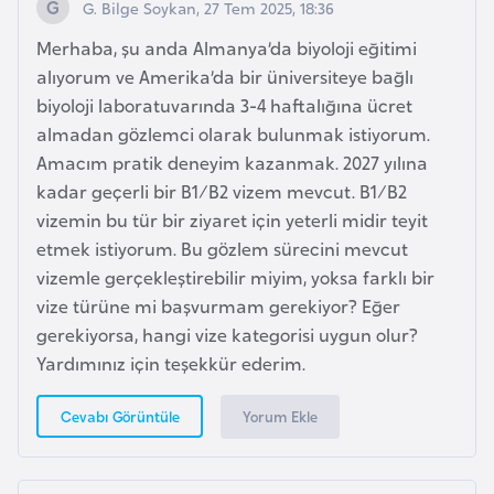
G. Bilge Soykan, 27 Tem 2025, 18:36
e
Merhaba, şu anda Almanya’da biyoloji eğitimi
alıyorum ve Amerika’da bir üniversiteye bağlı
I
biyoloji laboratuvarında 3-4 haftalığına ücret
r
almadan gözlemci olarak bulunmak istiyorum.
a
Amacım pratik deneyim kazanmak. 2027 yılına
k
kadar geçerli bir B1/B2 vizem mevcut. B1/B2
vizemin bu tür bir ziyaret için yeterli midir teyit
İ
etmek istiyorum. Bu gözlem sürecini mevcut
r
vizemle gerçekleştirebilir miyim, yoksa farklı bir
l
vize türüne mi başvurmam gerekiyor? Eğer
a
gerekiyorsa, hangi vize kategorisi uygun olur?
n
Yardımınız için teşekkür ederim.
d
a
Yorum Ekle
Cevabı Görüntüle
İ
s