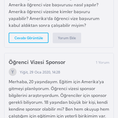
Amerika öğrenci vize başvurusu nasıl yapılır?
Amerika öğrenci vizesine kimler başvuru
K
yapabilir? Amerika'da öğrenci vize başvurum
a
kabul aldıktan sonra çalışabilir miyim?
m
e
Yorum Ekle
Cevabı Görüntüle
r
u
n
Öğrenci Vizesi Sponsor
K
Yiğit, 29 Oca 2020, 14:28
a
Merhaba, 20 yaşındayım. Eğitim için Amerika’ya
n
gitmeyi planlıyorum. Öğrenci vizesi sponsor
a
bilgilerini araştırıyordum. Öğrenciler için sponsor
d
gerekli biliyorum. 18 yaşından büyük bir kişi, kendi
a
kendine sponsor olabilir mi? Ben hem okuyup hem
çalıştığım için eğitimim için yeterli birikimim var.