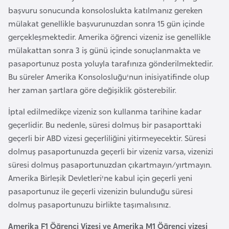
başvuru sonucunda konsoloslukta katılmanız gereken
e
mülakat genellikle başvurunuzdan sonra 15 gün içinde
n
gerçekleşmektedir. Amerika öğrenci vizeniz ise genellikle
i
mülakattan sonra 3 iş günü içinde sonuçlanmakta ve
s
pasaportunuz posta yoluyla tarafınıza gönderilmektedir.
t
Bu süreler Amerika Konsolosluğu'nun inisiyatifinde olup
a
her zaman şartlara göre değişiklik gösterebilir.
n
İptal edilmedikçe vizeniz son kullanma tarihine kadar
E
geçerlidir. Bu nedenle, süresi dolmuş bir pasaporttaki
s
geçerli bir ABD vizesi geçerliliğini yitirmeyecektir. Süresi
t
dolmuş pasaportunuzda geçerli bir vizeniz varsa, vizenizi
o
süresi dolmuş pasaportunuzdan çıkartmayın/yırtmayın.
n
Amerika Birleşik Devletleri'ne kabul için geçerli yeni
y
pasaportunuz ile geçerli vizenizin bulunduğu süresi
a
dolmuş pasaportunuzu birlikte taşımalısınız.
Amerika F1 Öğrenci Vizesi ve Amerika M1 Öğrenci vizesi