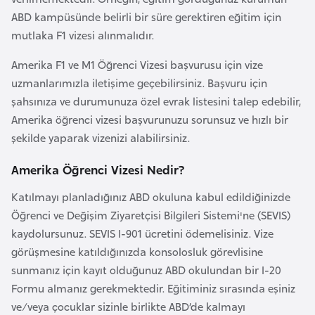
F
ABD kampüsünde belirli bir süre gerektiren eğitim için
a
mutlaka F1 vizesi alınmalıdır.
s
Amerika F1 ve M1 Öğrenci Vizesi başvurusu için vize
o
uzmanlarımızla iletişime geçebilirsiniz. Başvuru için
şahsınıza ve durumunuza özel evrak listesini talep edebilir,
Ç
Amerika öğrenci vizesi başvurunuzu sorunsuz ve hızlı bir
a
şekilde yaparak vizenizi alabilirsiniz.
d
Amerika Öğrenci Vizesi Nedir?
Ç
Katılmayı planladığınız ABD okuluna kabul edildiğinizde
e
Öğrenci ve Değişim Ziyaretçisi Bilgileri Sistemi'ne (SEVIS)
k
kaydolursunuz. SEVIS I-901 ücretini ödemelisiniz. Vize
C
görüşmesine katıldığınızda konsolosluk görevlisine
u
sunmanız için kayıt olduğunuz ABD okulundan bir I-20
m
Formu almanız gerekmektedir. Eğitiminiz sırasında eşiniz
h
ve/veya çocuklar sizinle birlikte ABD’de kalmayı
u