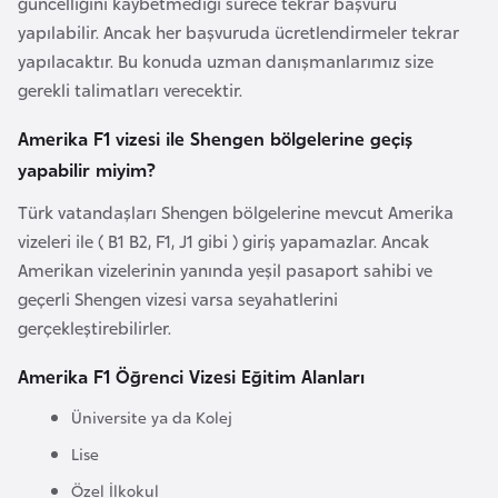
güncelliğini kaybetmediği sürece tekrar başvuru
i
yapılabilir. Ancak her başvuruda ücretlendirmeler tekrar
n
yapılacaktır. Bu konuda uzman danışmanlarımız size
gerekli talimatları verecektir.
B
o
Amerika F1 vizesi ile Shengen bölgelerine geçiş
s
yapabilir miyim?
n
Türk vatandaşları Shengen bölgelerine mevcut Amerika
a
vizeleri ile ( B1 B2, F1, J1 gibi ) giriş yapamazlar. Ancak
H
Amerikan vizelerinin yanında yeşil pasaport sahibi ve
e
geçerli Shengen vizesi varsa seyahatlerini
r
gerçekleştirebilirler.
s
e
Amerika F1 Öğrenci Vizesi Eğitim Alanları
k
Üniversite ya da Kolej
Lise
B
u
Özel İlkokul