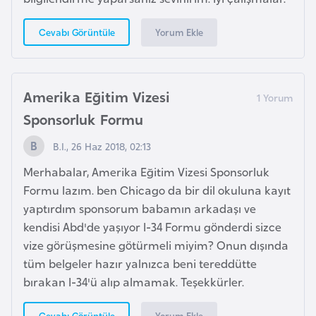
g
o
Yorum Ekle
Cevabı Görüntüle
K
ü
Amerika Eğitim Vizesi
b
Sponsorluk Formu
a
B.I., 26 Haz 2018, 02:13
K
Merhabalar, Amerika Eğitim Vizesi Sponsorluk
u
Formu lazım. ben Chicago da bir dil okuluna kayıt
v
yaptırdım sponsorum babamın arkadaşı ve
e
kendisi Abd'de yaşıyor I-34 Formu gönderdi sizce
y
vize görüşmesine götürmeli miyim? Onun dışında
t
tüm belgeler hazır yalnızca beni tereddütte
bırakan I-34'ü alıp almamak. Teşekkürler.
L
Yorum Ekle
Cevabı Görüntüle