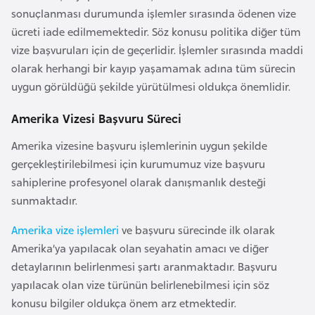
i
sonuçlanması durumunda işlemler sırasında ödenen vize
b
ücreti iade edilmemektedir. Söz konusu politika diğer tüm
u
vize başvuruları için de geçerlidir. İşlemler sırasında maddi
t
olarak herhangi bir kayıp yaşamamak adına tüm sürecin
i
uygun görüldüğü şekilde yürütülmesi oldukça önemlidir.
Amerika Vizesi Başvuru Süreci
Ç
i
Amerika vizesine başvuru işlemlerinin uygun şekilde
n
gerçekleştirilebilmesi için kurumumuz vize başvuru
sahiplerine profesyonel olarak danışmanlık desteği
D
sunmaktadır.
a
Amerika vize işlemleri
ve başvuru sürecinde ilk olarak
n
Amerika’ya yapılacak olan seyahatin amacı ve diğer
i
detaylarının belirlenmesi şartı aranmaktadır. Başvuru
m
yapılacak olan vize türünün belirlenebilmesi için söz
a
konusu bilgiler oldukça önem arz etmektedir.
r