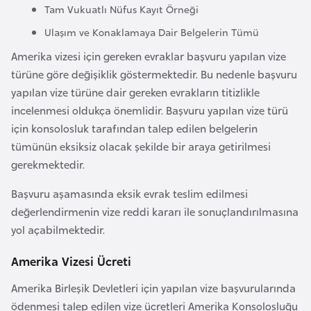
Tam Vukuatlı Nüfus Kayıt Örneği
F
a
Ulaşım ve Konaklamaya Dair Belgelerin Tümü
s
Amerika vizesi için gereken evraklar başvuru yapılan vize
o
türüne göre değişiklik göstermektedir. Bu nedenle başvuru
yapılan vize türüne dair gereken evrakların titizlikle
Ç
incelenmesi oldukça önemlidir. Başvuru yapılan vize türü
a
için konsolosluk tarafından talep edilen belgelerin
d
tümünün eksiksiz olacak şekilde bir araya getirilmesi
gerekmektedir.
Ç
Başvuru aşamasında eksik evrak teslim edilmesi
e
değerlendirmenin vize reddi kararı ile sonuçlandırılmasına
k
yol açabilmektedir.
C
u
Amerika Vizesi Ücreti
m
Amerika Birleşik Devletleri için yapılan vize başvurularında
h
ödenmesi talep edilen vize ücretleri Amerika Konsolosluğu
u