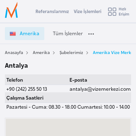
u
Hızlı
s
Referanslarımız
Vize İşlemleri
Başvuru yapmak istediğiniz ülkeyi seçin
Erişim
A
İ
Üye
t
Ülke Seçimi
m
Girişi
r
e
l
Amerika
Tüm İşlemler
a
r
l
e
i
y
k
Anasayfa
Amerika
Şubelerimiz
Amerika Vize Merkezi
t
a
a
Antalya
V
i
i
A
Telefon
E-posta
z
ş
v
e
+90 (242) 255 50 13
antalya@vizemerkezi.com
u
i
İ
Çalışma Saatleri
s
ş
Pazartesi - Cuma: 08.30 - 18.00 Cumartesi: 10.00 - 14.00
m
t
l
u
e
r
m
y
l