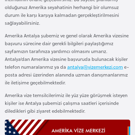
a
olduğunuz Amerika seyahatinin herhangi bir olumsuz
h
durum ile karşı karşıya kalmadan gerçekleştirilmesini
i
sağlayabilirsiniz.
l
i
Amerika Antalya şubemiz ve genel olarak Amerika vizesine
başvuru sürecine dair gerekli bilgileri paylaştığımız
F
sayfamızın tarafınıza yardımcı olmasını umarız.
i
Antalya’dan Amerika vizesine başvuruda bulunacak kişiler
n
telefon numaralarımız ya da
antalya@vizemerkezi.com
e-
l
posta adresi üzerinden alanında uzman danışmanlarımız
a
ile iletişime geçebilmektedir.
n
Amerika vize temsilcilerimiz ile yüz yüze görüşmek isteyen
d
kişiler ise Antalya şubemizi çalışma saatleri içerisinde
i
diledikleri gibi ziyaret edebilmektedir.
y
a