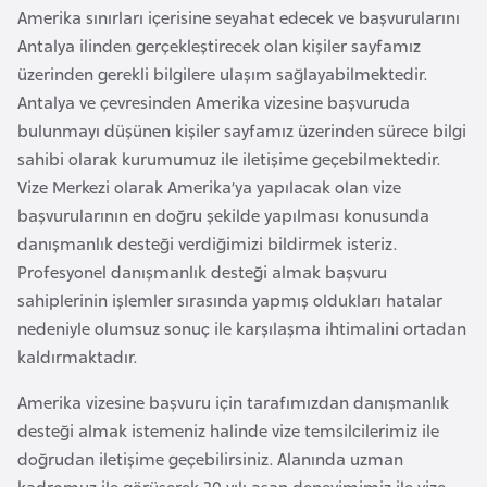
e
Amerika sınırları içerisine seyahat edecek ve başvurularını
y
Antalya ilinden gerçekleştirecek olan kişiler sayfamız
n
üzerinden gerekli bilgilere ulaşım sağlayabilmektedir.
Antalya ve çevresinden Amerika vizesine başvuruda
bulunmayı düşünen kişiler sayfamız üzerinden sürece bilgi
B
sahibi olarak kurumumuz ile iletişime geçebilmektedir.
a
Vize Merkezi olarak Amerika’ya yapılacak olan vize
n
başvurularının en doğru şekilde yapılması konusunda
g
danışmanlık desteği verdiğimizi bildirmek isteriz.
l
Profesyonel danışmanlık desteği almak başvuru
a
sahiplerinin işlemler sırasında yapmış oldukları hatalar
d
nedeniyle olumsuz sonuç ile karşılaşma ihtimalini ortadan
e
kaldırmaktadır.
ş
Amerika vizesine başvuru için tarafımızdan danışmanlık
B
desteği almak istemeniz halinde vize temsilcilerimiz ile
e
doğrudan iletişime geçebilirsiniz. Alanında uzman
l
kadromuz ile görüşerek 20 yılı aşan deneyimimiz ile vize