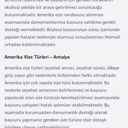
o
eksiksiz şekilde bir araya getirilmesi zorunluluğu
bulunmaktadır. Amerika vize randevusu alınması
B
aşamasında danışmanlarımız başvuru sahibine gerekli
u
desteği vermektedir. Böylece başvurunun süreç içerisinde
l
yapılan hatalar nedeniyle olumsuz sonuçlanması ihtimali
g
ortadan kaldırılmaktadır.
a
Amerika Vize Türleri - Antalya
r
i
Amerika vize türleri seyahat amacı, seyahat süresi, ülkeye
s
giriş sayısı gibi nedenlerle birbirinden farklı olmaktadır.
t
Amerika için çok sayıda vize türü bulunmaktadır. Bu
a
nedenle seyahat amacının belirlenmesi ve başvuru
n
yapılacak olan vize türünün kesinleştirilmesi aşamasında
başvuru sahipleri hatalı adımları atabilmektedir. Bu
E
aşamada kurumuzdan danışmanlık desteği alarak
r
başvuru yapmanız gereken vize türüne dair detaylı
m
bilgilere ulaşım sağlayabilirsiniz.