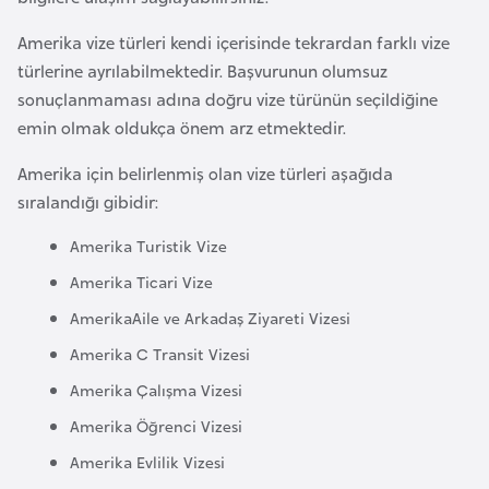
e
Amerika vize türleri kendi içerisinde tekrardan farklı vize
n
türlerine ayrılabilmektedir. Başvurunun olumsuz
i
sonuçlanmaması adına doğru vize türünün seçildiğine
s
emin olmak oldukça önem arz etmektedir.
t
a
Amerika için belirlenmiş olan vize türleri aşağıda
n
sıralandığı gibidir:
Amerika Turistik Vize
E
Amerika Ticari Vize
s
t
AmerikaAile ve Arkadaş Ziyareti Vizesi
o
Amerika C Transit Vizesi
n
Amerika Çalışma Vizesi
y
Amerika Öğrenci Vizesi
a
Amerika Evlilik Vizesi