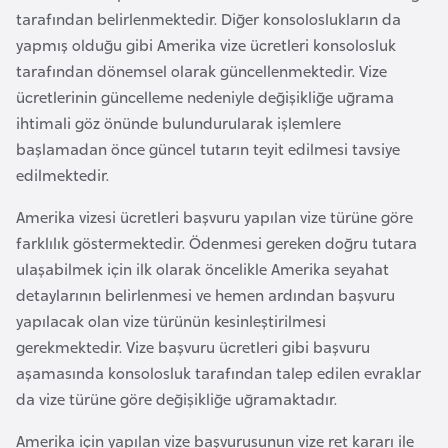
tarafından belirlenmektedir. Diğer konsoloslukların da
r
yapmış olduğu gibi Amerika vize ücretleri konsolosluk
i
tarafından dönemsel olarak güncellenmektedir. Vize
y
ücretlerinin güncelleme nedeniyle değişikliğe uğrama
e
ihtimali göz önünde bulundurularak işlemlere
t
başlamadan önce güncel tutarın teyit edilmesi tavsiye
i
edilmektedir.
C
Amerika vizesi ücretleri başvuru yapılan vize türüne göre
e
farklılık göstermektedir. Ödenmesi gereken doğru tutara
z
ulaşabilmek için ilk olarak öncelikle Amerika seyahat
a
detaylarının belirlenmesi ve hemen ardından başvuru
y
yapılacak olan vize türünün kesinleştirilmesi
i
gerekmektedir. Vize başvuru ücretleri gibi başvuru
r
aşamasında konsolosluk tarafından talep edilen evraklar
da vize türüne göre değişikliğe uğramaktadır.
C
Amerika için yapılan vize başvurusunun vize ret kararı ile