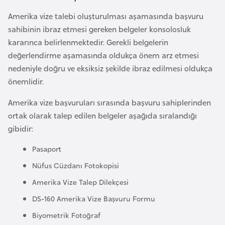
l
Amerika vize talebi oluşturulması aşamasında başvuru
g
sahibinin ibraz etmesi gereken belgeler konsolosluk
a
kararınca belirlenmektedir. Gerekli belgelerin
r
değerlendirme aşamasında oldukça önem arz etmesi
i
nedeniyle doğru ve eksiksiz şekilde ibraz edilmesi oldukça
s
önemlidir.
t
a
Amerika vize başvuruları sırasında başvuru sahiplerinden
n
ortak olarak talep edilen belgeler aşağıda sıralandığı
gibidir:
B
Pasaport
u
Nüfus Cüzdanı Fotokopisi
r
k
Amerika Vize Talep Dilekçesi
i
DS-160 Amerika Vize Başvuru Formu
n
Biyometrik Fotoğraf
a