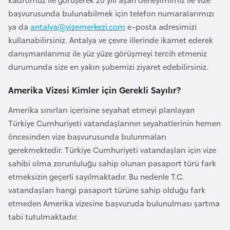
a
başvurusunda bulunabilmek için telefon numaralarımızı
r
ya da
antalya@vizemerkezi.com
e-posta adresimizi
u
kullanabilirsiniz. Antalya ve çevre illerinde ikamet ederek
s
danışmanlarımız ile yüz yüze görüşmeyi tercih etmeniz
durumunda size en yakın şubemizi ziyaret edebilirsiniz.
B
Amerika Vizesi Kimler için Gerekli Sayılır?
e
l
Amerika sınırları içerisine seyahat etmeyi planlayan
ç
Türkiye Cumhuriyeti vatandaşlarının seyahatlerinin hemen
i
öncesinden vize başvurusunda bulunmaları
k
gerekmektedir. Türkiye Cumhuriyeti vatandaşları için vize
a
sahibi olma zorunluluğu sahip olunan pasaport türü fark
etmeksizin geçerli sayılmaktadır. Bu nedenle T.C.
vatandaşları hangi pasaport türüne sahip olduğu fark
B
etmeden Amerika vizesine başvuruda bulunulması şartına
e
tabi tutulmaktadır.
n