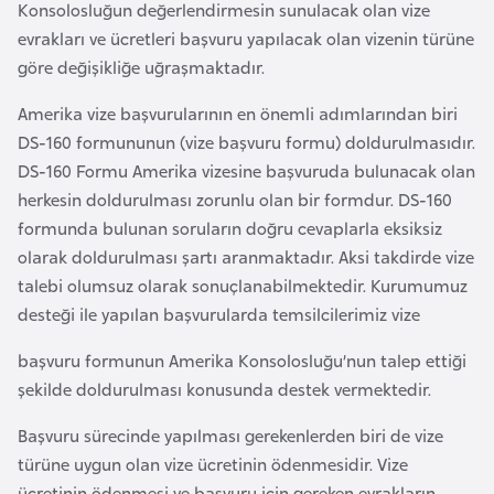
Konsolosluğun değerlendirmesin sunulacak olan vize
k
evrakları ve ücretleri başvuru yapılacak olan vizenin türüne
a
göre değişikliğe uğraşmaktadır.
D
Amerika vize başvurularının en önemli adımlarından biri
e
DS-160 formununun (vize başvuru formu) doldurulmasıdır.
m
DS-160 Formu Amerika vizesine başvuruda bulunacak olan
o
herkesin doldurulması zorunlu olan bir formdur. DS-160
k
formunda bulunan soruların doğru cevaplarla eksiksiz
r
olarak doldurulması şartı aranmaktadır. Aksi takdirde vize
a
talebi olumsuz olarak sonuçlanabilmektedir. Kurumumuz
t
desteği ile yapılan başvurularda temsilcilerimiz vize
i
başvuru formunun Amerika Konsolosluğu’nun talep ettiği
k
şekilde doldurulması konusunda destek vermektedir.
K
o
Başvuru sürecinde yapılması gerekenlerden biri de vize
n
türüne uygun olan vize ücretinin ödenmesidir. Vize
g
ücretinin ödenmesi ve başvuru için gereken evrakların