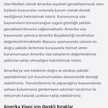
i
Vize Merkezi olarak Amerika seyahati gerçekleştirecek olan
n
kişilerin başvuruları sırasında kurum olarak destek
verdiğimizi hatırlatmak isteriz. Kurumumuz vize
B
başvuruların konsolosluğun uygun gördüğü şekilde
o
gerçekleştirilmesini sağlamaktadır. Amerika vize
s
başvuruları yalnızca Amerika Büyükelçiliği tarafından
n
değerlendirilmektedir. Başvuru aşamasında sürecin en
a
doğru şekilde ilerlemesi konusunda hizmet veren
H
kurumumuzun Amerika vize taleplerini değerlendirme
e
yetkisine sahip olmadığını hatırlatmak isteriz.
r
Amerika’ya vize talebinin doğru ve eksiksiz şekilde
s
yapılabilmesi için kurumumuzdan danışmanlık desteği
e
alabilirsiniz. Temsilcilerimiz ile yapacağınız başvurularda
k
şahsen bulunmanız gerekmeyen adımları tarafımız ile
iletişimde kalarak uzaktan takip edebilirsiniz.
B
u
Amerika Vizesi için Gerekli Evraklar