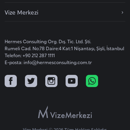
i
Vize Merkezi
y
a
G
Hermes Consulting Org. Dış. Tic. Ltd. Şti.
a
Rumeli Cad. No:78 Daire:4 Kat:1 Nişantaşı, Şişli, İstanbul
n
Telefon: +90 212 287 1111
a
E-posta:
info@hermesconsulting.com.tr
G
i
n
e
B
i
s
Vize Merkezi © 2026 Tüm Hakları Saklıdır.