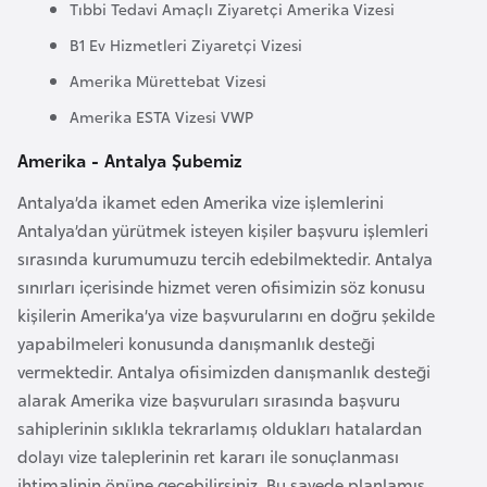
E
Tıbbi Tedavi Amaçlı Ziyaretçi Amerika Vizesi
t
B1 Ev Hizmetleri Ziyaretçi Vizesi
i
Amerika Mürettebat Vizesi
y
o
Amerika ESTA Vizesi VWP
p
Amerika - Antalya Şubemiz
y
a
Antalya’da ikamet eden Amerika vize işlemlerini
Antalya’dan yürütmek isteyen kişiler başvuru işlemleri
sırasında kurumumuzu tercih edebilmektedir. Antalya
F
sınırları içerisinde hizmet veren ofisimizin söz konusu
i
kişilerin Amerika’ya vize başvurularını en doğru şekilde
l
yapabilmeleri konusunda danışmanlık desteği
d
vermektedir. Antalya ofisimizden danışmanlık desteği
i
alarak Amerika vize başvuruları sırasında başvuru
ş
sahiplerinin sıklıkla tekrarlamış oldukları hatalardan
i
dolayı vize taleplerinin ret kararı ile sonuçlanması
S
ihtimalinin önüne geçebilirsiniz. Bu sayede planlamış