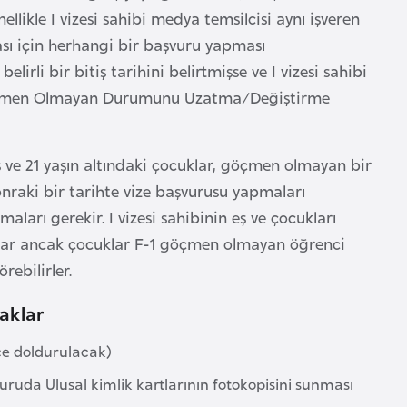
llikle I vizesi sahibi medya temsilcisi aynı işveren
ası için herhangi bir başvuru yapması
irli bir bitiş tarihini belirtmişse ve I vizesi sahibi
39 Göçmen Olmayan Durumunu Uzatma/Değiştirme
eş ve 21 yaşın altındaki çocuklar, göçmen olmayan bir
nraki bir tarihte vize başvurusu yapmaları
aları gerekir. I vizesi sahibinin eş ve çocukları
zlar ancak çocuklar F-1 göçmen olmayan öğrenci
rebilirler.
raklar
ce doldurulacak)
vuruda Ulusal kimlik kartlarının fotokopisini sunması