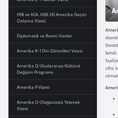
u
A
r
H1B ve H2A, H2B, H3 Amerika Geçici
y
Çalışma Vizesi
a
Ameri
Diplomatik ve Resmi Vizeler
dışınd
A
Devlet
z
Amerika R-1 Din Görevlileri Vizesi
kendi 
e
faaliy
r
Amerika Q Uluslararası Kültürel
ofisi 
b
Değişim Programı
a
olmalı
y
Amerika P Vizesi
Ameri
c
a
Amerika O Olağanüstü Yetenek
n
Vizesi
B