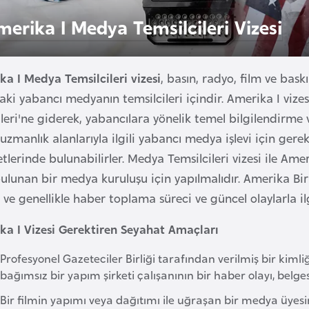
merika I Medya Temsilcileri Vizesi
ka I Medya Temsilcileri vizesi
, basın, radyo, film ve bas
aki yabancı medyanın temsilcileri içindir. Amerika I vizes
leri'ne giderek, yabancılara yönelik temel bilgilendirme v
uzmanlık alanlarıyla ilgili yabancı medya işlevi için gerek
etlerinde bulunabilirler. Medya Temsilcileri vizesi ile Ame
bulunan bir medya kuruluşu için yapılmalıdır. Amerika Birl
 ve genellikle haber toplama süreci ve güncel olaylarla ilgi
ka I Vizesi Gerektiren Seyahat Amaçları
Profesyonel Gazeteciler Birliği tarafından verilmiş bir kiml
bağımsız bir yapım şirketi çalışanının bir haber olayı, bel
Bir filmin yapımı veya dağıtımı ile uğraşan bir medya üyesi