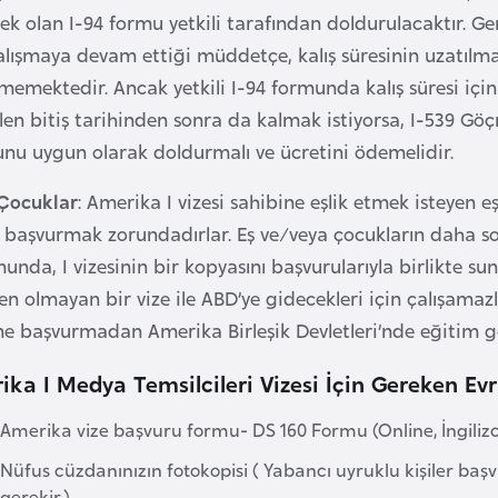
ek olan I-94 formu yetkili tarafından doldurulacaktır. Gene
çalışmaya devam ettiği müddetçe, kalış süresinin uzatılm
emektedir. Ancak yetkili I-94 formunda kalış süresi için bel
tilen bitiş tarihinden sonra da kalmak istiyorsa, I-5
nu uygun olarak doldurmalı ve ücretini ödemelidir.
 Çocuklar
: Amerika I vizesi sahibine eşlik etmek isteyen 
e başvurmak zorundadırlar. Eş ve/veya çocukların daha so
nda, I vizesinin bir kopyasını başvurularıyla birlikte sunm
n olmayan bir vize ile ABD’ye gidecekleri için çalışama
ne başvurmadan Amerika Birleşik Devletleri’nde eğitim gö
ka I Medya Temsilcileri Vizesi İçin Gereken Ev
Amerika vize başvuru formu- DS 160 Formu (Online, İngiliz
Nüfus cüzdanınızın fotokopisi ( Yabancı uyruklu kişiler baş
gerekir.)