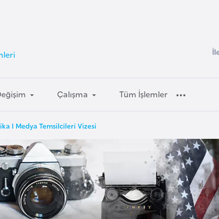
İl
leri
Değişim
Çalışma
Tüm İşlemler
ka I Medya Temsilcileri Vizesi