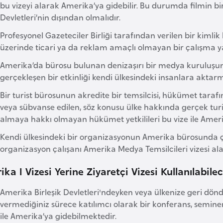
bu vizeyi alarak Amerika’ya gidebilir. Bu durumda filmin bi
Devletleri’nin dışından olmalıdır.
Profesyonel Gazeteciler Birliği tarafından verilen bir kimlik 
üzerinde ticari ya da reklam amaçlı olmayan bir çalışma y
Amerika’da bürosu bulunan denizaşırı bir medya kuruluşuna
gerçekleşen bir etkinliği kendi ülkesindeki insanlara aktarmak
Bir turist bürosunun akredite bir temsilcisi, hükümet taraf
veya sübvanse edilen, söz konusu ülke hakkında gerçek turis
almaya hakkı olmayan hükümet yetkilileri bu vize ile Amerik
Kendi ülkesindeki bir organizasyonun Amerika bürosunda çal
organizasyon çalışanı Amerika Medya Temsilcileri vizesi alar
ka I Vizesi Yerine Ziyaretçi Vizesi Kullanılabi
Amerika Birleşik Devletleri'ndeyken veya ülkenize geri dö
vermediğiniz sürece katılımcı olarak bir konferans, semine
ile Amerika’ya gidebilmektedir.