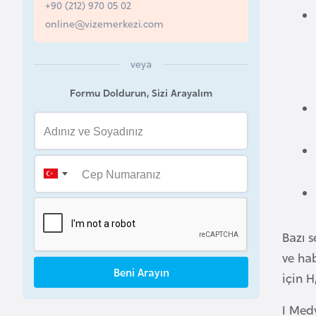
+90 (212) 970 05 02
B
online@vizemerkezi.com
e
l
veya
a
Formu Doldurun, Sizi Arayalım
r
u
s
B
e
l
ç
Bazı 
i
ve hab
k
Beni Arayın
için H
a
I Medy