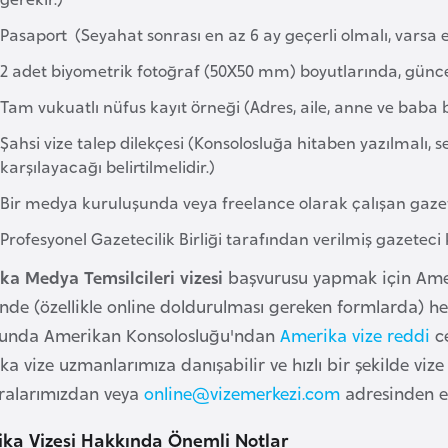
Pasaport (Seyahat sonrası en az 6 ay geçerli olmalı, varsa e
2 adet biyometrik fotoğraf (50X50 mm) boyutlarında, günce
Tam vukuatlı nüfus kayıt örneği (Adres, aile, anne ve baba bi
Şahsi vize talep dilekçesi (Konsolosluğa hitaben yazılmalı
karşılayacağı belirtilmelidir.)
Bir medya kuruluşunda veya freelance olarak çalışan gaze
Profesyonel Gazetecilik Birliği tarafından verilmiş gazeteci 
ka Medya Temsilcileri vizesi
başvurusu yapmak için Ameri
inde (özellikle online doldurulması gereken formlarda)
unda Amerikan Konsolosluğu'ndan
Amerika vize reddi
ce
a vize uzmanlarımıza danışabilir ve hızlı bir şekilde viz
alarımızdan veya
online@vizemerkezi.com
adresinden e-
ka Vizesi Hakkında Önemli Notlar