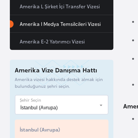
Amerika L Şirket İçi Transfer Vizesi
a
h
Amerika I Medya Temsilcileri Vizesi
r
e
y
Amerika E-2 Yatırımcı Vizesi
n
B
Amerika Vize Danışma Hattı
a
Amerika vizesi hakkında destek almak için
n
bulunduğunuz şehri seçin.
g
l
Şehir Seçin
Ameri
a
d
e
İstanbul (Avrupa)
ş