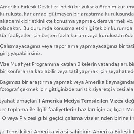
Amerika Birleşik Devletleri’ndeki bir yükseköğrenim kurumu
kuruluşta, kar amacı gütmeyen bir araştırma kuruluşunda 
akademik bir etkinlikte konuşma yapmak, ders vermek vb. etk
olacaktır. Bu durumda konuşma etkinliği tek bir kurumda 
tür faaliyetler için beşten fazla kurum veya kuruluştan 
Çalışmayacağınız veya raporlama yapmayacağınız bir tati
giriş yapabilirsiniz.
Vize Muafiyet Programına katılan ülkelerin vatandaşları, bir 
bir konferansa katılabilir veya tatil yapmak için seyahat ede
Bağımsız bir araştırma yapmak veya Amerika kaynağından h
fotoğraf çekmek için gittiğinizde turistik ziyaretçi vizesi ala
seyahat amaçları
I
Amerika Medya Temsilcileri Vizesi
deği
er toplama ile ilgili faaliyetlerin bazıları için açıkça I M
, O veya P vizesi gibi geçici çalışma vizelerinden birine iht
a Temsilcileri Amerika vizesi sahibinin Amerika Birleşik De