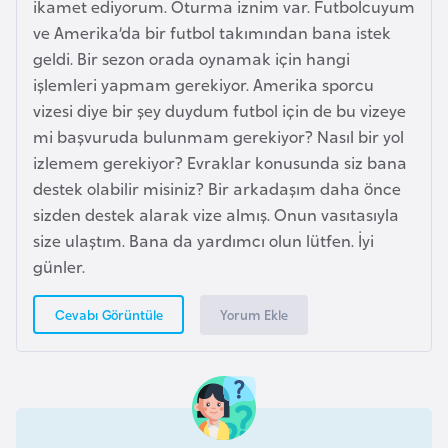
ikamet ediyorum. Oturma iznim var. Futbolcuyum
o
ve Amerika’da bir futbol takımından bana istek
geldi. Bir sezon orada oynamak için hangi
B
işlemleri yapmam gerekiyor. Amerika sporcu
u
vizesi diye bir şey duydum futbol için de bu vizeye
l
mi başvuruda bulunmam gerekiyor? Nasıl bir yol
g
izlemem gerekiyor? Evraklar konusunda siz bana
a
destek olabilir misiniz? Bir arkadaşım daha önce
r
sizden destek alarak vize almış. Onun vasıtasıyla
i
size ulaştım. Bana da yardımcı olun lütfen. İyi
s
günler.
t
a
Yorum Ekle
Cevabı Görüntüle
n
E
r
m