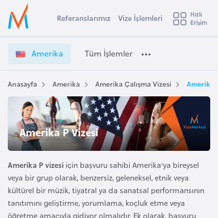
u
Hızlı
s
Referanslarımız
Vize İşlemleri
Başvuru yapmak istediğiniz ülkeyi seçin
Erişim
A
İ
Üye
t
Ülke Seçimi
m
Girişi
r
e
l
Amerika
Tüm İşlemler
a
r
l
e
i
y
k
Anasayfa
Amerika
Amerika Çalışma Vizesi
Amerika P
t
a
a
V
i
i
A
z
ş
Amerika P Vizesi
v
e
u
i
İ
s
ş
Amerika P vizesi
için başvuru sahibi Amerika'ya bireysel
m
t
l
veya bir grup olarak, benzersiz, geleneksel, etnik veya
u
e
kültürel bir müzik, tiyatral ya da sanatsal performansının
r
m
tanıtımını geliştirme, yorumlama, koçluk etme veya
y
l
öğretme amacıyla gidiyor olmalıdır. Ek olarak, başvuru