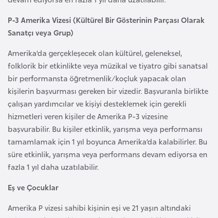
i
n
P-3 Amerika Vizesi (Kültürel Bir Gösterinin Parçası Olarak
Sanatçı veya Grup)
B
Amerika’da gerçekleşecek olan kültürel, geleneksel,
o
folklorik bir etkinlikte veya müzikal ve tiyatro gibi sanatsal
s
bir performansta öğretmenlik/koçluk yapacak olan
n
kişilerin başvurması gereken bir vizedir. Başvuranla birlikte
a
çalışan yardımcılar ve kişiyi desteklemek için gerekli
H
hizmetleri veren kişiler de Amerika P-3 vizesine
e
başvurabilir. Bu kişiler etkinlik, yarışma veya performansı
r
tamamlamak için 1 yıl boyunca Amerika’da kalabilirler. Bu
s
süre etkinlik, yarışma veya performans devam ediyorsa en
e
fazla 1 yıl daha uzatılabilir.
k
Eş ve Çocuklar
B
Amerika P vizesi sahibi kişinin eşi ve 21 yaşın altındaki
u