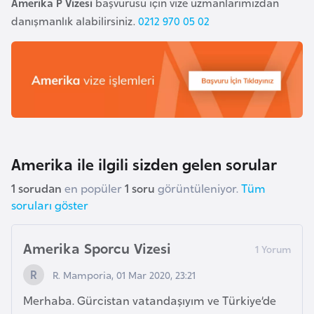
Amerika P Vizesi
başvurusu için vize uzmanlarımızdan
k
danışmanlık alabilirsiniz.
0212 970 05 02
a
D
e
m
o
k
r
Amerika ile ilgili sizden gelen sorular
a
1 sorudan
en popüler
1 soru
görüntüleniyor.
Tüm
t
soruları göster
i
k
Amerika Sporcu Vizesi
K
o
R. Mamporia, 01 Mar 2020, 23:21
n
Merhaba. Gürcistan vatandaşıyım ve Türkiye’de
g