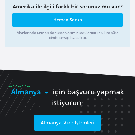
Amerika ile ilgili farklı bir sorunuz mu var?
e
n
Hemen Sorun
i
s
Alanlarında uzman danışmanlarımız sorularınızı en kısa süre
t
içinde cevaplayacaktır.
a
n
E
s
t
Almanya
için başvuru yapmak
o
istiyorum
n
y
a
Almanya
Vize İşlemleri