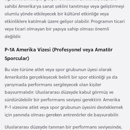
a
e
sahibi Amerika'ya sanat şeklini tanıtmayı veya geliştirmeyi
r
olumlu yönde etkileyecek bir kültürel etkinliğe veya
i
A
etkinliklere katılmak üzere geliyor olabilir. Programın ticari
z
veya ticari olmayan bir yapıya sahip olması önemli
e
değildir.
r
P-1A Amerika Vizesi (Profesyonel veya Amatör
b
a
Sporcular)
y
Bu vize türüne atlet veya spor grubunun üyesi olarak
c
Amerika’da gerçekleşecek belirli bir spor etkinliği ya da
a
yarışmada performans sergileyecek olan kişiler
n
başvurmalıdır. Uluslararası düzeyde kabul görmüş ve
sürdürülebilir bir performans seviyesi gerektirir. Amerika
B
P-1 vizesine atlet veya spor grubunun üyesini desteklemek
a
için yanında olması gereken antrenörler de başvurabilir.
h
Uluslararası düzeyde tanınan bir performans seviyesinde,
r