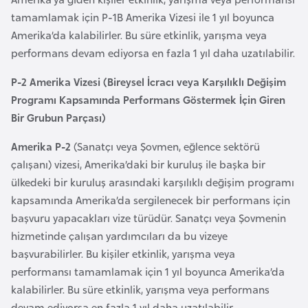
a
tamamlamak için P-1B Amerika Vizesi ile 1 yıl boyunca
r
Amerika’da kalabilirler. Bu süre etkinlik, yarışma veya
u
performans devam ediyorsa en fazla 1 yıl daha uzatılabilir.
s
P-2 Amerika Vizesi (Bireysel İcracı veya Karşılıklı Değişim
Programı Kapsamında Performans Göstermek İçin Giren
B
Bir Grubun Parçası)
e
l
Amerika P-2
(Sanatçı veya Şovmen, eğlence sektörü
ç
çalışanı) vizesi, Amerika’daki bir kuruluş ile başka bir
i
ülkedeki bir kuruluş arasındaki karşılıklı değişim programı
k
kapsamında Amerika’da sergilenecek bir performans için
a
başvuru yapacakları vize türüdür. Sanatçı veya Şovmenin
hizmetinde çalışan yardımcıları da bu vizeye
başvurabilirler. Bu kişiler etkinlik, yarışma veya
B
performansı tamamlamak için 1 yıl boyunca Amerika’da
e
kalabilirler. Bu süre etkinlik, yarışma veya performans
n
devam ediyorsa en fazla 1 yıl daha uzatılabilir.