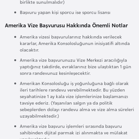
birlikte sunulmalıdır)
r
Başvuru yapan kişi sporcu ise sporcu lisansı
i
y
Amerika Vize Başvurusu Hakkında Önemli Notlar
e
Amerika vizesi başvurularınız hakkında verilecek
t
kararlar, Amerika Konsolosluğunun inisiyatifi altında
i
olacaktır.
Amerika vize başvurunuzu Vize Merkezi aracılığıyla
C
yaptığınız takdirde, evraklarınız bize ulaştıktan 1 gün
sonra randevunuz kesinleşecektir.
e
z
Amerikan Konsolosluğu iş yoğunluğuna bağlı olarak
a
ileri tarihlere randevu verebilmektedir. Bu yüzden
seyahatinize 1 ay kala vize işlemlerinize başlamanızı
y
tavsiye ederiz. (Yaşanılan salgın ya da politik
i
sebeplerden dolayı randevu alma ve vize alma süreleri
r
uzayabilmektedir.)
Amerika vize başvuru işlemleri sırasında başvuru
C
sahibinden dijital parmak izi alınmakta ve mülakat
yapılmaktadır.