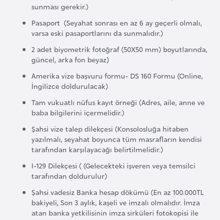
sunması gerekir.)
F
a
Pasaport (Seyahat sonrası en az 6 ay geçerli olmalı,
s
varsa eski pasaportlarını da sunmalıdır.)
o
2 adet biyometrik fotoğraf (50X50 mm) boyutlarında,
güncel, arka fon beyaz)
Ç
Amerika vize başvuru formu- DS 160 Formu (Online,
İngilizce doldurulacak)
a
d
Tam vukuatlı nüfus kayıt örneği (Adres, aile, anne ve
baba bilgilerini içermelidir.)
Ç
Şahsi vize talep dilekçesi (Konsolosluğa hitaben
yazılmalı, seyahat boyunca tüm masrafların kendisi
e
tarafından karşılayacağı belirtilmelidir.)
k
I-129 Dilekçesi ( (Gelecekteki işveren veya temsilci
C
tarafından doldurulur)
u
Şahsi vadesiz Banka hesap dökümü (En az 100.000TL
m
bakiyeli, Son 3 aylık, kaşeli ve imzalı olmalıdır. İmza
h
atan banka yetkilisinin imza sirküleri fotokopisi ile
u