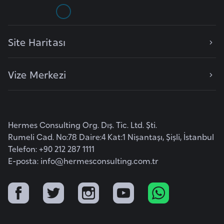
E
t
i
Site Haritası
y
o
p
Vize Merkezi
y
a
F
Hermes Consulting Org. Dış. Tic. Ltd. Şti.
i
Rumeli Cad. No:78 Daire:4 Kat:1 Nişantaşı, Şişli, İstanbul
Telefon: +90 212 287 1111
l
E-posta:
info@hermesconsulting.com.tr
d
i
ş
i
S