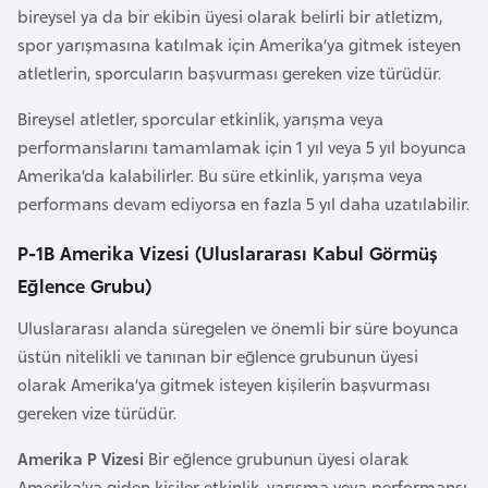
bireysel ya da bir ekibin üyesi olarak belirli bir atletizm,
e
spor yarışmasına katılmak için Amerika’ya gitmek isteyen
y
atletlerin, sporcuların başvurması gereken vize türüdür.
n
Bireysel atletler, sporcular etkinlik, yarışma veya
B
performanslarını tamamlamak için 1 yıl veya 5 yıl boyunca
a
Amerika’da kalabilirler. Bu süre etkinlik, yarışma veya
n
performans devam ediyorsa en fazla 5 yıl daha uzatılabilir.
g
P-1B Amerika Vizesi (Uluslararası Kabul Görmüş
l
a
Eğlence Grubu)
d
Uluslararası alanda süregelen ve önemli bir süre boyunca
e
üstün nitelikli ve tanınan bir eğlence grubunun üyesi
ş
olarak Amerika’ya gitmek isteyen kişilerin başvurması
gereken vize türüdür.
B
e
Amerika P Vizesi
Bir eğlence grubunun üyesi olarak
l
Amerika’ya giden kişiler etkinlik, yarışma veya performansı