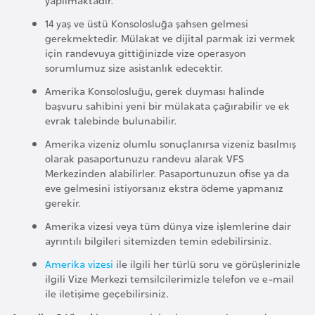
i
b
14 yaş ve üstü Konsolosluğa şahsen gelmesi
gerekmektedir. Mülakat ve dijital parmak izi vermek
u
için randevuya gittiğinizde vize operasyon
t
sorumlumuz size asistanlık edecektir.
i
Amerika Konsolosluğu, gerek duyması halinde
başvuru sahibini yeni bir mülakata çağırabilir ve ek
Ç
evrak talebinde bulunabilir.
i
Amerika vizeniz olumlu sonuçlanırsa vizeniz basılmış
n
olarak pasaportunuzu randevu alarak VFS
Merkezinden alabilirler. Pasaportunuzun ofise ya da
eve gelmesini istiyorsanız ekstra ödeme yapmanız
D
gerekir.
a
Amerika vizesi veya tüm dünya vize işlemlerine dair
n
ayrıntılı bilgileri sitemizden temin edebilirsiniz.
i
Amerika vizesi
ile ilgili her türlü soru ve görüşlerinizle
m
ilgili Vize Merkezi temsilcilerimizle telefon ve e-mail
a
ile iletişime geçebilirsiniz.
r