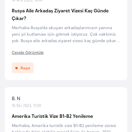
b
Rusya Aile Arkadaş Ziyaret Vizesi Kaç Günde
y
Çıkar?
a
Merhaba Rusya’da okuyan arkadaşlarımızın yanına
yeni yıl kutlaması için gitmek istiyoruz. Çok vaktimiz
L
yok. Rusya aile arkadaş ziyaret vizesi kaç günde çıkar?
i
İşlemleri en hızlı şekilde başlatmak için hangi
Cevabı Görüntüle
h
belgeleri getirmemiz gerekiyor?
t
e
Rusya
n
ş
t
B. N
a
16 Eki 2023, 11:30
y
n
Amerika Turistik Vize B1-B2 Yenileme
Merhaba, Amerika turistik vize B1-B2 yenileme süresi
L
hakkında bilgi alabilir miyiz? Eşim ile benim, 2022