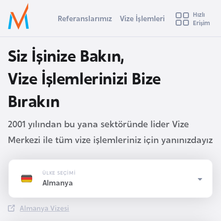
u
Hızlı
s
Referanslarımız
Vize İşlemleri
Başvuru yapmak istediğiniz ülkeyi seçin
Erişim
İ
Üye
t
Ülke Seçimi
Girişi
r
Siz İşinize Bakın,
l
a
l
e
Vize İşlemlerinizi Bize
y
t
a
Bırakın
i
2001 yılından bu yana sektöründe lider Vize
A
ş
v
Merkezi ile tüm vize işlemleriniz için yanınızdayız
u
i
s
m
t
ÜLKE SEÇİMİ
Almanya
u
r
Almanya Vizesi
y