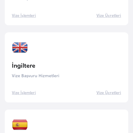
e
n
Vize İşlemleri
Vize Ücretleri
i
s
t
a
n
İngiltere
E
Vize Başvuru Hizmetleri
s
t
Vize İşlemleri
Vize Ücretleri
o
n
y
a