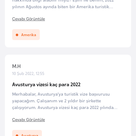
yılının Ağustos ayında biten bir Amerika turistik
i
vizemiz var, acaba bu vizeyi kullanmaya geç mi
t
Cevabı Görüntüle
kaldık? Eğer yenileme hakkımız varsa nasıl bir yol
v
izlememiz gerekmektedir, bizi bilgilendirir misiniz?
a
Amerika
n
y
a
M.H
L
10 Şub 2022, 12:55
ü
Avusturya vizesi kaç para 2022
k
Merhabalar, Avusturya’ya turistik vize başvurusu
s
yapacağım. Çalışanım ve 2 yıldır bir şirkette
e
çalışıyorum. Avusturya vizesi kaç para 2022 yılında
m
herhangi bir zam geldi mi? Daha önceden alınmış bir
Cevabı Görüntüle
b
Almanya schengen vizem var süresi doldu tekrar bir
vize başvurusu yapacağım. Lakin uzun vermesi
u
açısından daha önce başvurduğum ülke olan Almanya
Avusturya