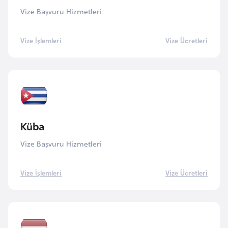
i
Vize Başvuru Hizmetleri
y
a
Vize İşlemleri
Vize Ücretleri
G
a
n
a
Küba
G
Vize Başvuru Hizmetleri
i
n
Vize İşlemleri
Vize Ücretleri
e
B
i
s