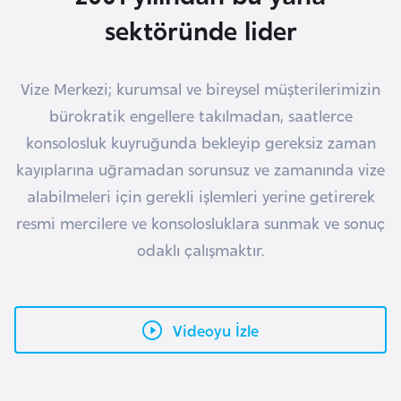
K
sektöründe lider
a
r
a
Vize Merkezi; kurumsal ve bireysel müşterilerimizin
d
bürokratik engellere takılmadan, saatlerce
a
konsolosluk kuyruğunda bekleyip gereksiz zaman
ğ
kayıplarına uğramadan sorunsuz ve zamanında vize
alabilmeleri için gerekli işlemleri yerine getirerek
K
resmi mercilere ve konsolosluklara sunmak ve sonuç
e
odaklı çalışmaktır.
n
y
a
Videoyu İzle
K
o
n