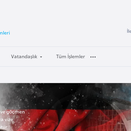
İl
mleri
Vatandaşlık
Tüm İşlemler
k ve göçmen
a vize
tur.