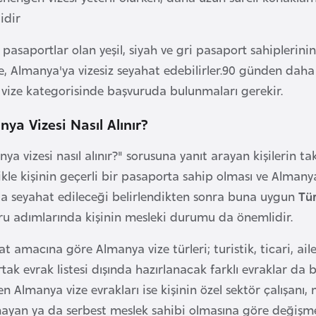
idir
pasaportlar olan yeşil, siyah ve gri pasaport sahiplerin
e, Almanya'ya vizesiz seyahat edebilirler.90 günden daha
l vize kategorisinde başvuruda bulunmaları gerekir.
ya Vizesi Nasıl Alınır?
ya vizesi nasıl alınır?" sorusuna yanıt arayan kişilerin 
kle kişinin geçerli bir pasaporta sahip olması ve Almany
a seyahat edileceği belirlendikten sonra buna uygun
Tü
ru adımlarında kişinin mesleki durumu da önemlidir.
t amacına göre Almanya vize türleri; turistik, ticari, ail
rtak evrak listesi dışında hazırlanacak farklı evraklar 
n Almanya vize evrakları ise kişinin özel sektör çalışanı,
mayan ya da serbest meslek sahibi olmasına göre değişme