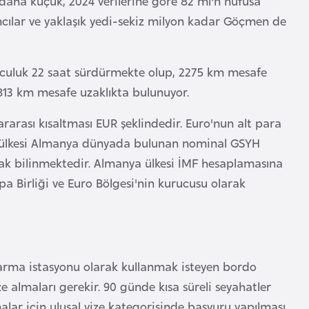
n daha küçük, 2024 verilerine göre 82 ml'n nüfusa
ncılar ve yaklaşık yedi-sekiz milyon kadar Göçmen de
olculuk 22 saat sürdürmekte olup, 2275 km mesafe
1813 km mesafe uzaklıkta bulunuyor.
rarası kısaltması EUR şeklindedir. Euro'nun alt para
ip ülkesi Almanya dünyada bulunan nominal GSYH
arak bilinmektedir. Almanya ülkesi İMF hesaplamasına
a Birliği ve Euro Bölgesi'nin kurucusu olarak
tarma istasyonu olarak kullanmak isteyen bordo
e almaları gerekir. 90 günde kısa süreli seyahatler
alar için ulusal vize kategorisinde başvuru yapılması