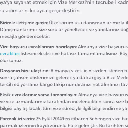
ya'ya seyahat etmek için Vize Merkezi'nin tecrübeli kad
u adımlarını kolayca gerçekleştirin.
Bizimle iletişime geçin:
Ülke sorumlusu danışmanlarımızla ilet
Danışmanlarımız size sorular yöneltecek ve yanıtlarınız doğr
mesajla gönderecektir.
Vize başvuru evraklarınızı hazırlayın:
Almanya vize başvurusu
evrakları
listesini eksiksiz ve hatasız tamamlamalısınız. Böy
olursunuz.
Dosyanızı bize ulaştırın:
Almanya vizesi için sizden istenen 
sonra şahsen ofislerimize gelerek ya da kargoyla Vize Merkez
tercih ediyorsanız kargo takip numaranızı not almanızı tavs
Eksik evraklarınız varsa tamamlayın:
Almanya vize başvurusu 
ve vize uzmanlarımız tarafından incelendikten sonra size bi
bilgisi paylaşılacak; tüm vize süreciyle ilgili bilgilendirme ya
Parmak izi verin:
25 Eylül 2014'ten itibaren Schengen vize ba
parmak izlerinin kaydı zorunlu hale gelmiştir. Bu tarihten