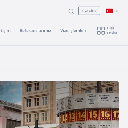
Üye Girişi
Hızlı
etişim
Referanslarımız
Vize İşlemleri
Erişim