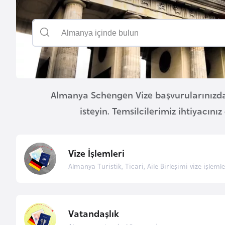
u
r
y
a
A
z
Almanya Schengen Vize başvurularınızda
e
isteyin. Temsilcilerimiz ihtiyacınız
r
b
a
Vize İşlemleri
y
Almanya Turistik, Ticari, Aile Birleşimi vize işlemle
c
a
n
Vatandaşlık
B