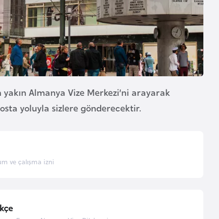
 yakın Almanya Vize Merkezi’ni arayarak
-posta yoluyla sizlere gönderecektir.
m ve çalışma izni
kçe