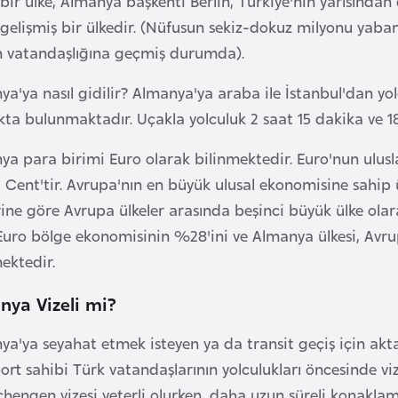
bir ülke, Almanya başkenti Berlin, Türkiye'nin yarısında
 gelişmiş bir ülkedir. (Nüfusun sekiz-dokuz milyonu yaba
 vatandaşlığına geçmiş durumda).
ya'ya nasıl gidilir? Almanya'ya araba ile İstanbul'dan y
ıkta bulunmaktadır. Uçakla yolculuk 2 saat 15 dakika ve 
a para birimi Euro olarak bilinmektedir. Euro'nun ulusla
i Cent'tir. Avrupa'nın en büyük ulusal ekonomisine sah
erine göre Avrupa ülkeler arasında beşinci büyük ülke ol
Euro bölge ekonomisinin %28'ini ve Almanya ülkesi, Avrup
ektedir.
nya Vizeli mi?
ya'ya seyahat etmek isteyen ya da transit geçiş için ak
rt sahibi Türk vatandaşlarının yolculukları öncesinde viz
chengen vizesi yeterli olurken, daha uzun süreli konaklam