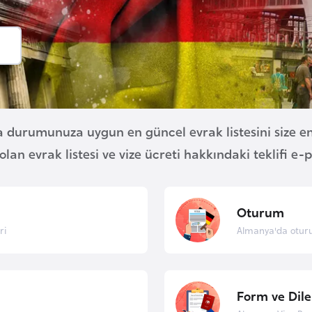
 durumunuza uygun en güncel evrak listesini size en
 olan evrak listesi ve vize ücreti hakkındaki teklifi e
Oturum
ri
Almanya'da oturu
Form ve Dile