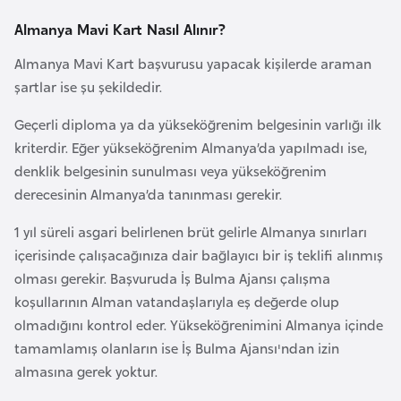
l
Almanya Mavi Kart Nasıl Alınır?
g
a
Almanya Mavi Kart başvurusu yapacak kişilerde araman
r
şartlar ise şu şekildedir.
i
Geçerli diploma ya da yükseköğrenim belgesinin varlığı ilk
s
kriterdir. Eğer yükseköğrenim Almanya’da yapılmadı ise,
t
denklik belgesinin sunulması veya yükseköğrenim
a
derecesinin Almanya’da tanınması gerekir.
n
1 yıl süreli asgari belirlenen brüt gelirle Almanya sınırları
B
içerisinde çalışacağınıza dair bağlayıcı bir iş teklifi alınmış
u
olması gerekir. Başvuruda İş Bulma Ajansı çalışma
r
koşullarının Alman vatandaşlarıyla eş değerde olup
k
olmadığını kontrol eder. Yükseköğrenimini Almanya içinde
i
tamamlamış olanların ise İş Bulma Ajansı'ndan izin
n
almasına gerek yoktur.
a