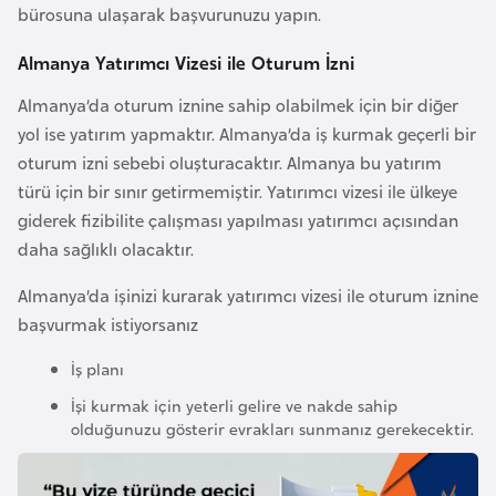
k
bürosuna ulaşarak başvurunuzu yapın.
a
Almanya Yatırımcı Vizesi ile Oturum İzni
Almanya’da oturum iznine sahip olabilmek için bir diğer
D
yol ise yatırım yapmaktır. Almanya’da iş kurmak geçerli bir
e
oturum izni sebebi oluşturacaktır. Almanya bu yatırım
m
türü için bir sınır getirmemiştir. Yatırımcı vizesi ile ülkeye
o
giderek fizibilite çalışması yapılması yatırımcı açısından
k
daha sağlıklı olacaktır.
r
a
Almanya’da işinizi kurarak yatırımcı vizesi ile oturum iznine
t
başvurmak istiyorsanız
i
k
İş planı
K
İşi kurmak için yeterli gelire ve nakde sahip
o
olduğunuzu gösterir evrakları sunmanız gerekecektir.
n
g