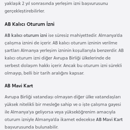
i
yaklaşık 2 yıl sonrasında yerleşim izni başvurusunu
n
gerçekleştirebilirler.
AB Kalıcı Oturum İzni
B
o
AB kalıcı oturum izni
ise süresiz mahiyettedir. Almanya’da
s
çalışma iznini de içerir. AB kalıcı oturum izninin verilme
n
şartları Almanya yerleşim izninin koşullarıyla benzerdir. AB
a
kalıcı oturum izni diğer Avrupa Birliği ülkelerinde de
H
serbest dolaşım hakkı içerir. Ancak bu oturum izni sürekli
e
olmayıp, belli bir tarih aralığını kapsar.
r
AB Mavi Kart
s
e
Avrupa Birliği vatandaşı olmayan diğer ülke vatandaşları
k
yüksek nitelikli bir mesleğe sahip ve o işte çalışma gayesi
ile Almanya’ya geliyorsa veya yükseköğrenim amacıyla
B
oturum izniyle Almanya’da ikamet edecekse
AB Mavi Kart
u
başvurusunda bulunabilir.