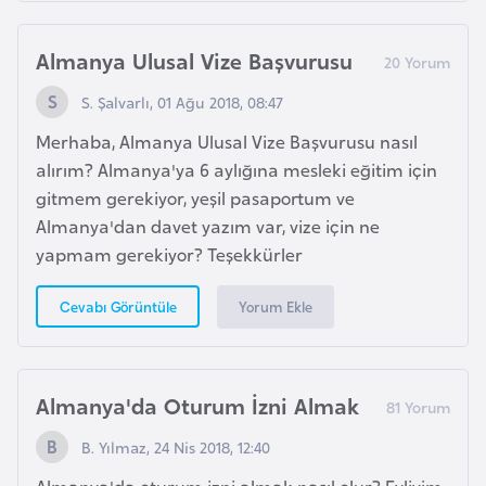
s
a
Almanya Ulusal Vize Başvurusu
u
S. Şalvarlı, 01 Ağu 2018, 08:47
G
Merhaba, Almanya Ulusal Vize Başvurusu nasıl
i
alırım? Almanya'ya 6 aylığına mesleki eğitim için
n
gitmem gerekiyor, yeşil pasaportum ve
e
Almanya'dan davet yazım var, vize için ne
yapmam gerekiyor? Teşekkürler
G
r
Yorum Ekle
Cevabı Görüntüle
e
n
a
Almanya'da Oturum İzni Almak
d
a
B. Yılmaz, 24 Nis 2018, 12:40
Almanya'da oturum izni almak nasıl olur? Evliyim