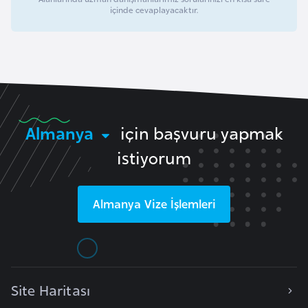
içinde cevaplayacaktır.
d
a
n
G
u
y
Almanya
için başvuru yapmak
a
istiyorum
n
a
Almanya
Vize İşlemleri
H
i
n
d
Site Haritası
i