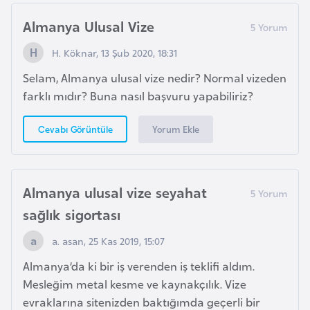
a
h
Almanya Ulusal Vize
i
H. Köknar, 13 Şub 2020, 18:31
l
i
Selam, Almanya ulusal vize nedir? Normal vizeden
farklı mıdır? Buna nasıl başvuru yapabiliriz?
F
Yorum Ekle
Cevabı Görüntüle
i
n
l
a
Almanya ulusal vize seyahat
n
sağlık sigortası
d
a. asan, 25 Kas 2019, 15:07
i
y
Almanya’da ki bir iş verenden iş teklifi aldım.
a
Mesleğim metal kesme ve kaynakçılık. Vize
evraklarına sitenizden baktığımda geçerli bir