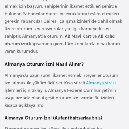
a
e
almak için başvuru sahiplerinin ikamet ettikleri şehirde
r
bulunan Yabancılar dairesine evraklarını teslim etmeleri
i
A
gerekir. Yabancılar Dairesi, çalışma izinleri de dahil olmak
z
üzere oturum izni başvurularıyla ilgili karar yetkisine
e
sahiptir. Almanya’da oturum,
AB Mavi Kart
ve
AB kalıcı
r
oturum izni
kapsamına giren tüm konularda nihai kararı
b
veren kurumdur.
a
Almanya Oturum İzni Nasıl Alınır?
y
c
Almanya’da uzun süreli ikamet etmek isteyenler oturum
a
izni almak ile yükümlüdürler. Kısa süreli
Almanya vizesi
n
işlemleri için tıklayın. Almanya Federal Cumhuriyeti’nin
uygulamada olan 4 çeşit oturum izni vardır. Bu izinleri
B
kısaca açıklayalım:
a
Almanya Oturum İzni (Aufenthaltserlaubnis)
h
r
Standart oturum izni süresi ile sınırlandırılan bu