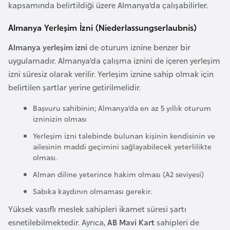
kapsamında belirtildiği üzere Almanya’da çalışabilirler.
a
r
Almanya Yerleşim İzni (Niederlassungserlaubnis)
u
Almanya yerleşim izni
de oturum iznine benzer bir
s
uygulamadır. Almanya’da çalışma iznini de içeren yerleşim
izni süresiz olarak verilir. Yerleşim iznine sahip olmak için
B
belirtilen şartlar yerine getirilmelidir.
e
Başvuru sahibinin; Almanya’da en az 5 yıllık oturum
l
izninizin olması
ç
i
Yerleşim izni talebinde bulunan kişinin kendisinin ve
ailesinin maddi geçimini sağlayabilecek yeterlilikte
k
olması.
a
Alman diline yeterince hakim olması (A2 seviyesi)
Sabıka kaydının olmaması gerekir.
B
e
Yüksek vasıflı meslek sahipleri ikamet süresi şartı
n
esnetilebilmektedir. Ayrıca,
AB Mavi Kart
sahipleri de