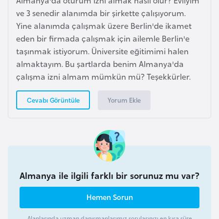
G
ve 3 senedir alanımda bir şirkette çalışıyorum.
ü
Yine alanımda çalışmak üzere Berlin'de ikamet
n
eden bir firmada çalışmak için ailemle Berlin'e
e
taşınmak istiyorum. Üniversite eğitimimi halen
y
almaktayım. Bu şartlarda benim Almanya'da
K
çalışma izni almam mümkün mü? Teşekkürler.
o
r
Yorum Ekle
Cevabı Görüntüle
e
G
ü
n
Almanya ile ilgili farklı bir sorunuz mu var?
e
y
Hemen Sorun
S
u
Alanlarında uzman danışmanlarımız sorularınızı en kısa süre