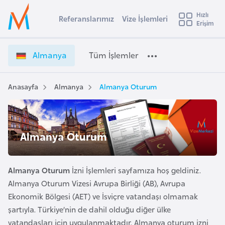
u
Hızlı
s
Referanslarımız
Vize İşlemleri
Başvuru yapmak istediğiniz ülkeyi seçin
Erişim
A
İ
Üye
t
Ülke Seçimi
l
Girişi
r
m
l
Almanya
Tüm İşlemler
a
a
l
e
n
y
y
Anasayfa
Almanya
Almanya Oturum
t
a
a
V
i
i
A
z
ş
Almanya Oturum
v
e
u
i
İ
s
ş
Almanya Oturum
İzni İşlemleri sayfamıza hoş geldiniz.
m
t
l
Almanya Oturum Vizesi Avrupa Birliği (AB), Avrupa
u
e
Ekonomik Bölgesi (AET) ve İsviçre vatandaşı olmamak
r
m
şartıyla. Türkiye’nin de dahil olduğu diğer ülke
y
l
vatandaşları için uygulanmaktadır. Almanya oturum izni