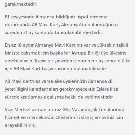
gerekmektedir.
r
i
B1 seviyesinde Almanca bildiğinizi ispat etmeniz
y
durumunda AB Mavi Kart, Almanya’da bulunduğunuz
e
süreden 21 ay sonra da tanımlanabilmektedir.
t
En az 18 aydır Almanya Mavi Kartınız var ve yüksek nitelikli
i
bir işte çalışmak için başka bir Avrupa Birliği üye ülkesine
gidebilir ve o ülkeye girişinizden itibaren bir ay sonra o ülke
C
için AB Mavi Kart başvurusunda bulunabilirsiniz.
e
z
AB Mavi Kart'ınız varsa aile üyelerinizin Almanca dil
a
yeterliliğini kanıtlamaları gerekmeyecektir. Eşlere kısa
y
sürede kısıtlamasız çalışma hakkı da verilmektedir.
i
Vize Merkezi uzmanlarımız Göç Vatandaşlık konularında
r
hizmet vermemektedir. Ofislerimizi vize işlemleriniz için
arayabilirsiniz.
C