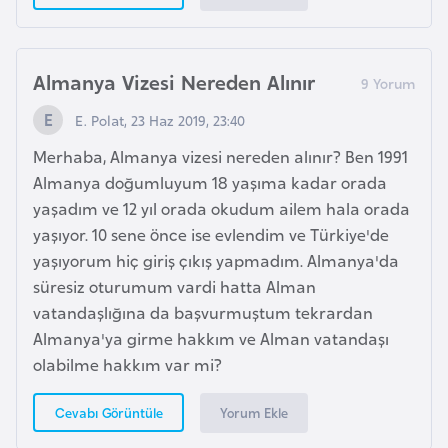
i
y
a
Almanya Vizesi Nereden Alınır
E. Polat, 23 Haz 2019, 23:40
G
Merhaba, Almanya vizesi nereden alınır? Ben 1991
a
Almanya doğumluyum 18 yaşıma kadar orada
n
yaşadım ve 12 yıl orada okudum ailem hala orada
a
yaşıyor. 10 sene önce ise evlendim ve Türkiye'de
yaşıyorum hiç giriş çıkış yapmadım. Almanya'da
G
süresiz oturumum vardi hatta Alman
i
vatandaşlığına da başvurmuştum tekrardan
n
Almanya'ya girme hakkım ve Alman vatandaşı
e
olabilme hakkım var mi?
B
i
Yorum Ekle
Cevabı Görüntüle
s