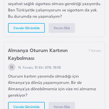
F
seyahat sağlık sigortası olması gerektiği yazıyordu.
r
Ben Türkiye’de çalışmıyorum ve sigortam da yok.
a
Bu durumda ne yapmalıyım?
n
Yorum Ekle
Cevabı Görüntüle
s
a
Almanya Oturum Kartının
G
a
Kaybolması
b
N. Yuvacı, 10 Eki 2019, 18:08
o
n
Oturum kartım yanımda olmadığı için
Almanya'ya dönüş yapamıyorum. Bir de
Almanya’ya dönebilmemiz için vize mi almamız
G
gerekiyor?
a
m
Yorum Ekle
Cevabı Görüntüle
b