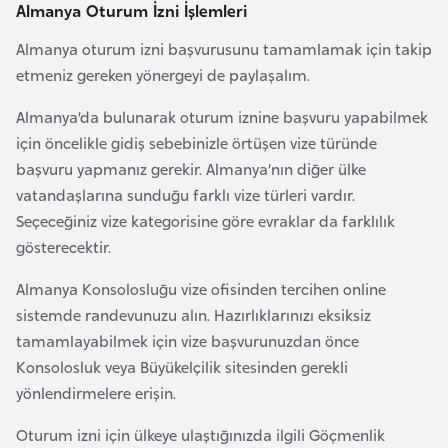
i
Almanya Oturum İzni İşlemleri
b
Almanya oturum izni başvurusunu tamamlamak için takip
u
etmeniz gereken yönergeyi de paylaşalım.
t
i
Almanya’da bulunarak oturum iznine başvuru yapabilmek
için öncelikle gidiş sebebinizle örtüşen vize türünde
Ç
başvuru yapmanız gerekir. Almanya’nın diğer ülke
i
vatandaşlarına sunduğu farklı vize türleri vardır.
n
Seçeceğiniz vize kategorisine göre evraklar da farklılık
gösterecektir.
D
Almanya Konsolosluğu vize ofisinden tercihen online
a
sistemde randevunuzu alın. Hazırlıklarınızı eksiksiz
n
tamamlayabilmek için vize başvurunuzdan önce
i
Konsolosluk veya Büyükelçilik sitesinden gerekli
m
yönlendirmelere erişin.
a
r
Oturum izni için ülkeye ulaştığınızda ilgili Göçmenlik