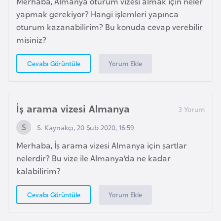
Merhaba, Almanya oturum vizesi almak için neler
E
yapmak gerekiyor? Hangi işlemleri yapınca
t
oturum kazanabilirim? Bu konuda cevap verebilir
i
misiniz?
y
o
Yorum Ekle
Cevabı Görüntüle
p
y
a
İş arama vizesi Almanya
F
S. Kaynakçı, 20 Şub 2020, 16:59
i
Merhaba, İş arama vizesi Almanya için şartlar
l
nelerdir? Bu vize ile Almanya’da ne kadar
d
kalabilirim?
i
ş
Yorum Ekle
Cevabı Görüntüle
i
S