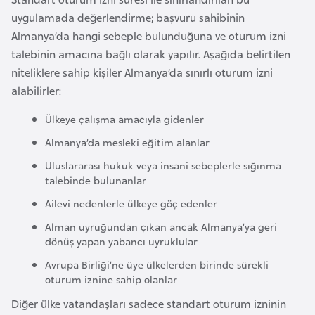
e
uygulamada değerlendirme; başvuru sahibinin
y
Almanya’da hangi sebeple bulunduğuna ve oturum izni
n
talebinin amacına bağlı olarak yapılır. Aşağıda belirtilen
niteliklere sahip kişiler Almanya’da sınırlı oturum izni
B
alabilirler:
a
Ülkeye çalışma amacıyla gidenler
n
Almanya’da mesleki eğitim alanlar
g
l
Uluslararası hukuk veya insani sebeplerle sığınma
a
talebinde bulunanlar
d
Ailevi nedenlerle ülkeye göç edenler
e
Alman uyruğundan çıkan ancak Almanya’ya geri
ş
dönüş yapan yabancı uyruklular
Avrupa Birliği’ne üye ülkelerden birinde sürekli
B
oturum iznine sahip olanlar
e
Diğer ülke vatandaşları sadece standart oturum izninin
l