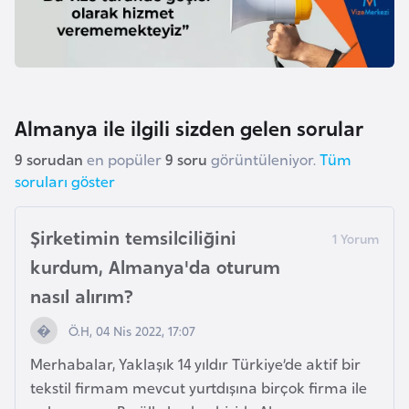
o
B
u
l
Almanya ile ilgili sizden gelen sorular
g
9 sorudan
en popüler
9 soru
görüntüleniyor.
Tüm
a
soruları göster
r
i
s
Şirketimin temsilciliğini
t
kurdum, Almanya'da oturum
a
nasıl alırım?
n
Ö.H, 04 Nis 2022, 17:07
E
Merhabalar, Yaklaşık 14 yıldır Türkiye’de aktif bir
r
tekstil firmam mevcut yurtdışına birçok firma ile
m