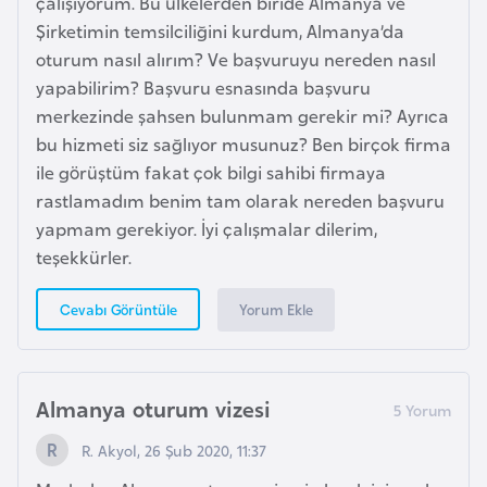
çalışıyorum. Bu ülkelerden biride Almanya ve
e
Şirketimin temsilciliğini kurdum, Almanya’da
n
oturum nasıl alırım? Ve başvuruyu nereden nasıl
i
yapabilirim? Başvuru esnasında başvuru
s
merkezinde şahsen bulunmam gerekir mi? Ayrıca
t
bu hizmeti siz sağlıyor musunuz? Ben birçok firma
a
ile görüştüm fakat çok bilgi sahibi firmaya
n
rastlamadım benim tam olarak nereden başvuru
yapmam gerekiyor. İyi çalışmalar dilerim,
teşekkürler.
E
s
Yorum Ekle
Cevabı Görüntüle
t
o
n
y
Almanya oturum vizesi
a
R. Akyol, 26 Şub 2020, 11:37