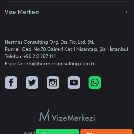
s
t
Vize Merkezi
a
n
H
Hermes Consulting Org. Dış. Tic. Ltd. Şti.
Rumeli Cad. No:78 Daire:4 Kat:1 Nişantaşı, Şişli, İstanbul
ı
Telefon: +90 212 287 1111
r
E-posta:
info@hermesconsulting.com.tr
v
a
t
i
s
t
a
n
Vize Merkezi © 2026 Tüm Hakları Saklıdır.