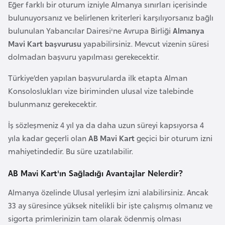
Eğer farklı bir oturum izniyle Almanya sınırları içerisinde
F
bulunuyorsanız ve belirlenen kriterleri karşılıyorsanız bağlı
a
bulunulan Yabancılar Dairesi'ne Avrupa Birliği
Almanya
s
Mavi Kart başvurusu
yapabilirsiniz. Mevcut vizenin süresi
o
dolmadan başvuru yapılması gerekecektir.
Ç
Türkiye’den yapılan başvurularda ilk etapta Alman
a
Konsoloslukları vize biriminden ulusal vize talebinde
d
bulunmanız gerekecektir.
İş sözleşmeniz 4 yıl ya da daha uzun süreyi kapsıyorsa 4
Ç
yıla kadar geçerli olan
AB Mavi Kart
geçici bir oturum izni
e
mahiyetindedir. Bu süre uzatılabilir.
k
C
AB Mavi Kart'ın Sağladığı Avantajlar Nelerdir?
u
Almanya özelinde Ulusal yerleşim izni alabilirsiniz. Ancak
m
33 ay süresince yüksek nitelikli bir işte çalışmış olmanız ve
h
sigorta primlerinizin tam olarak ödenmiş olması
u