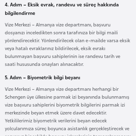
e
4. Adım – Eksik evrak, randevu ve süreç hakkında
ç
bilgilendirme
Vize Merkezi – Almanya vize departmanı, başvuru
İ
dosyanızı inceledikten sonra tarafınıza bir bilgi maili
s
yönlendirecektir. Yönlendirilecek olan e-mailde varsa eksik
v
veya hatalı evraklarınız bildirilecek, eksik evrakı
i
bulunmayan başvuru sahiplerinin ise randevu tarih ve
ç
saati hususunda onayları alınacaktır.
r
e
5. Adım – Biyometrik bilgi beyanı
Vize Merkezi – Almanya vize departmanı herhangi bir
İ
Schengen üye ülkesine parmak izi beyanında bulunmamış
t
vize başvuru sahiplerini biyometrik bilgilerini parmak izi
a
merkezinde beyan etmek üzere davet edecektir.
l
Yetkililerimiz biyometrik verilerini beyan edecek
y
yolcularımıza süreç boyunca asistanlık gerçekleştirecek ve
a