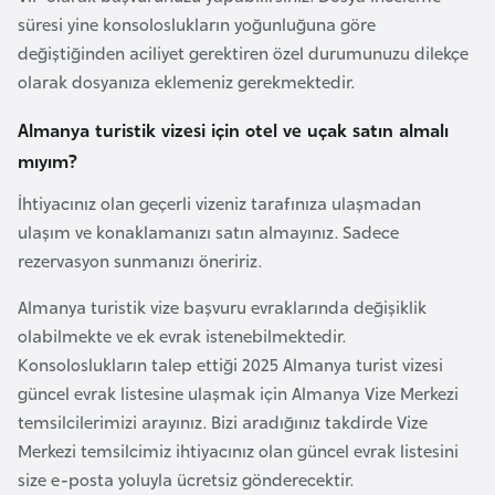
b
süresi yine konsoloslukların yoğunluğuna göre
y
değiştiğinden aciliyet gerektiren özel durumunuzu dilekçe
a
olarak dosyanıza eklemeniz gerekmektedir.
Almanya turistik vizesi için otel ve uçak satın almalı
L
mıyım?
i
h
İhtiyacınız olan geçerli vizeniz tarafınıza ulaşmadan
t
ulaşım ve konaklamanızı satın almayınız. Sadece
e
rezervasyon sunmanızı öneririz.
n
Almanya turistik vize başvuru evraklarında değişiklik
ş
olabilmekte ve ek evrak istenebilmektedir.
t
Konsoloslukların talep ettiği 2025 Almanya turist vizesi
a
güncel evrak listesine ulaşmak için Almanya Vize Merkezi
y
temsilcilerimizi arayınız. Bizi aradığınız takdirde Vize
n
Merkezi temsilcimiz ihtiyacınız olan güncel evrak listesini
size e-posta yoluyla ücretsiz gönderecektir.
L