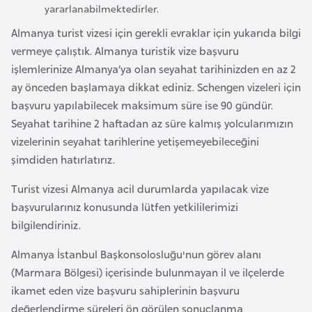
yararlanabilmektedirler.
d
a
Almanya turist vizesi için gerekli evraklar için yukarıda bilgi
n
vermeye çalıştık. Almanya turistik vize başvuru
işlemlerinize Almanya’ya olan seyahat tarihinizden en az 2
ay önceden başlamaya dikkat ediniz. Schengen vizeleri için
G
başvuru yapılabilecek maksimum süre ise 90 gündür.
u
Seyahat tarihine 2 haftadan az süre kalmış yolcularımızın
y
vizelerinin seyahat tarihlerine yetişemeyebileceğini
a
şimdiden hatırlatırız.
n
a
Turist vizesi Almanya acil durumlarda yapılacak vize
başvurularınız konusunda lütfen yetkililerimizi
H
bilgilendiriniz.
i
Almanya İstanbul Başkonsolosluğu'nun görev alanı
n
(Marmara Bölgesi) içerisinde bulunmayan il ve ilçelerde
d
ikamet eden vize başvuru sahiplerinin başvuru
i
değerlendirme süreleri ön görülen sonuçlanma