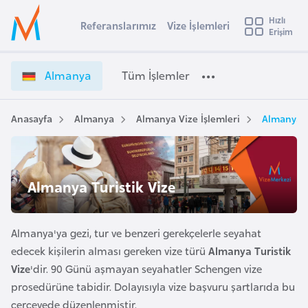
u
Hızlı
s
Referanslarımız
Vize İşlemleri
Başvuru yapmak istediğiniz ülkeyi seçin
Erişim
A
İ
Üye
t
Ülke Seçimi
l
Girişi
r
m
l
Almanya
Tüm İşlemler
a
a
l
e
n
y
y
Anasayfa
Almanya
Almanya Vize İşlemleri
Almanya T
t
a
a
V
i
i
A
z
ş
Almanya Turistik Vize
v
e
u
i
İ
s
ş
Almanya'ya gezi, tur ve benzeri gerekçelerle seyahat
m
t
l
edecek kişilerin alması gereken vize türü
Almanya Turistik
u
e
Vize
'dir. 90 Günü aşmayan seyahatler Schengen vize
r
m
prosedürüne tabidir. Dolayısıyla vize başvuru şartlarıda bu
y
l
çerçevede düzenlenmiştir.