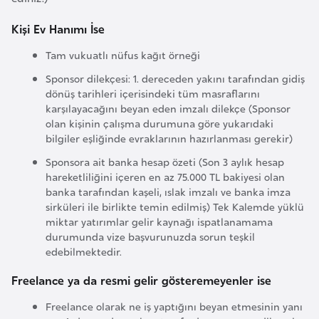
i
Kişi Ev Hanımı İse
y
a
Tam vukuatlı nüfus kağıt örneği
Sponsor dilekçesi: 1. dereceden yakını tarafından gidiş
G
dönüş tarihleri içerisindeki tüm masraflarını
karşılayacağını beyan eden imzalı dilekçe (Sponsor
a
olan kişinin çalışma durumuna göre yukarıdaki
n
bilgiler eşliğinde evraklarının hazırlanması gerekir)
a
Sponsora ait banka hesap özeti (Son 3 aylık hesap
hareketliliğini içeren en az 75.000 TL bakiyesi olan
G
banka tarafından kaşeli, ıslak imzalı ve banka imza
sirküleri ile birlikte temin edilmiş) Tek Kalemde yüklü
i
miktar yatırımlar gelir kaynağı ispatlanamama
n
durumunda vize başvurunuzda sorun teşkil
e
edebilmektedir.
B
Freelance ya da resmi gelir gösteremeyenler ise
i
s
Freelance olarak ne iş yaptığını beyan etmesinin yanı