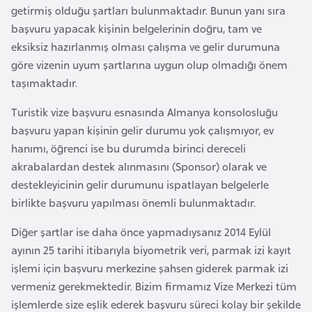
l
getirmiş olduğu şartları bulunmaktadır. Bunun yanı sıra
g
başvuru yapacak kişinin belgelerinin doğru, tam ve
a
eksiksiz hazırlanmış olması çalışma ve gelir durumuna
r
göre vizenin uyum şartlarına uygun olup olmadığı önem
i
taşımaktadır.
s
Turistik vize başvuru esnasında Almanya konsolosluğu
t
başvuru yapan kişinin gelir durumu yok çalışmıyor, ev
a
hanımı, öğrenci ise bu durumda birinci dereceli
n
akrabalardan destek alınmasını (Sponsor) olarak ve
destekleyicinin gelir durumunu ispatlayan belgelerle
B
birlikte başvuru yapılması önemli bulunmaktadır.
u
r
Diğer şartlar ise daha önce yapmadıysanız 2014 Eylül
k
ayının 25 tarihi itibarıyla biyometrik veri, parmak izi kayıt
i
işlemi için başvuru merkezine şahsen giderek parmak izi
n
vermeniz gerekmektedir. Bizim firmamız Vize Merkezi tüm
a
işlemlerde size eşlik ederek başvuru süreci kolay bir şekilde