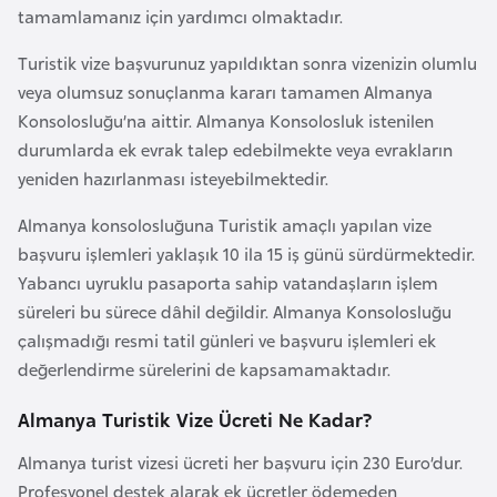
F
tamamlamanız için yardımcı olmaktadır.
a
Turistik vize başvurunuz yapıldıktan sonra vizenizin olumlu
s
veya olumsuz sonuçlanma kararı tamamen Almanya
o
Konsolosluğu’na aittir. Almanya Konsolosluk istenilen
durumlarda ek evrak talep edebilmekte veya evrakların
Ç
yeniden hazırlanması isteyebilmektedir.
a
Almanya konsolosluğuna Turistik amaçlı yapılan vize
d
başvuru işlemleri yaklaşık 10 ila 15 iş günü sürdürmektedir.
Yabancı uyruklu pasaporta sahip vatandaşların işlem
Ç
süreleri bu sürece dâhil değildir. Almanya Konsolosluğu
e
çalışmadığı resmi tatil günleri ve başvuru işlemleri ek
k
değerlendirme sürelerini de kapsamamaktadır.
C
u
Almanya Turistik Vize Ücreti Ne Kadar?
m
Almanya turist vizesi ücreti her başvuru için 230 Euro’dur.
h
Profesyonel destek alarak ek ücretler ödemeden
u