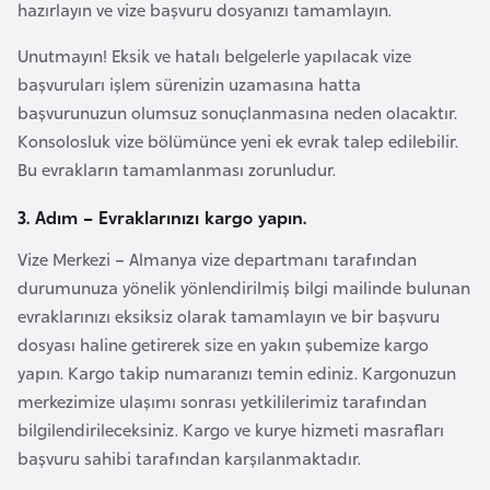
hazırlayın ve vize başvuru dosyanızı tamamlayın.
p
a
Unutmayın! Eksik ve hatalı belgelerle yapılacak vize
n
başvuruları işlem sürenizin uzamasına hatta
y
başvurunuzun olumsuz sonuçlanmasına neden olacaktır.
a
Konsolosluk vize bölümünce yeni ek evrak talep edilebilir.
Bu evrakların tamamlanması zorunludur.
İ
3. Adım – Evraklarınızı kargo yapın.
s
Vize Merkezi – Almanya vize departmanı tarafından
r
durumunuza yönelik yönlendirilmiş bilgi mailinde bulunan
a
evraklarınızı eksiksiz olarak tamamlayın ve bir başvuru
i
dosyası haline getirerek size en yakın şubemize kargo
l
yapın. Kargo takip numaranızı temin ediniz. Kargonuzun
merkezimize ulaşımı sonrası yetkililerimiz tarafından
İ
bilgilendirileceksiniz. Kargo ve kurye hizmeti masrafları
s
başvuru sahibi tarafından karşılanmaktadır.
v