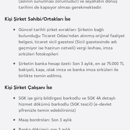
E
(aslının sunulması zorunludur) ve seyahatin dönüş
tarihini de kapsıyor olması gerekmektedir.
t
i
Kişi Şirket Sahibi/Ortakları İse
y
Güncel tarihli şirket evrakları: Şirketin bağlı
o
bulunduğu Ticaret Odası’ndan alınmış orijinal faaliyet
p
belgesi, ticaret sicil gazetesi (Sicil gazetesinde adı
y
geçmiyor ise hazirun cetveli) vergi levhası, imza
a
sirküleri fotokopileri
Şirketin banka hesap özeti: Son 3 aylık, en az 75.000 TL
bakiyeli, kaşe, ıslak imza ve banka imza sirküleri ile
F
birlikte temin edilmiş.
i
l
Kişi Şirket Çalışanı İse
d
SGK işe giriş bildirgesi barkodlu ve SGK 4A detaylı
i
hizmet dökümü barkodlu (SGK tescil) (e-devlet
ş
şifrenizle temin edebilirsiniz)
i
Maaş bordroları: Son 3 aylık
S
Banka dökümü: son 3 aylık