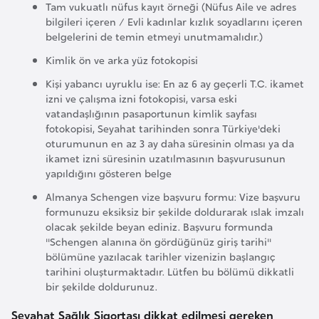
Tam vukuatlı nüfus kayıt örneği (Nüfus Aile ve adres
k
bilgileri içeren / Evli kadınlar kızlık soyadlarını içeren
a
belgelerini de temin etmeyi unutmamalıdır.)
Kimlik ön ve arka yüz fotokopisi
D
Kişi yabancı uyruklu ise: En az 6 ay geçerli T.C. ikamet
e
izni ve çalışma izni fotokopisi, varsa eski
m
vatandaşlığının pasaportunun kimlik sayfası
o
fotokopisi, Seyahat tarihinden sonra Türkiye'deki
k
oturumunun en az 3 ay daha süresinin olması ya da
ikamet izni süresinin uzatılmasının başvurusunun
r
yapıldığını gösteren belge
a
Almanya Schengen vize başvuru formu: Vize başvuru
t
formunuzu eksiksiz bir şekilde doldurarak ıslak imzalı
i
olacak şekilde beyan ediniz. Başvuru formunda
k
''Schengen alanına ön gördüğünüz giriş tarihi''
K
bölümüne yazılacak tarihler vizenizin başlangıç
tarihini oluşturmaktadır. Lütfen bu bölümü dikkatli
o
bir şekilde doldurunuz.
n
g
Seyahat Sağlık Sigortası dikkat edilmesi gereken