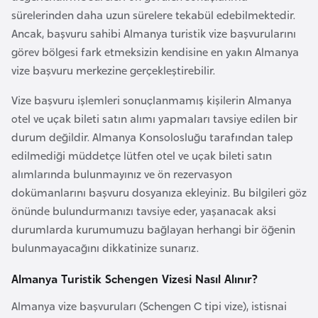
s
sürelerinden daha uzun sürelere tekabül edebilmektedir.
t
Ancak, başvuru sahibi Almanya turistik vize başvurularını
a
görev bölgesi fark etmeksizin kendisine en yakın Almanya
n
vize başvuru merkezine gerçekleştirebilir.
H
Vize başvuru işlemleri sonuçlanmamış kişilerin Almanya
ı
otel ve uçak bileti satın alımı yapmaları tavsiye edilen bir
r
durum değildir. Almanya Konsolosluğu tarafından talep
v
edilmediği müddetçe lütfen otel ve uçak bileti satın
a
alımlarında bulunmayınız ve ön rezervasyon
t
dokümanlarını başvuru dosyanıza ekleyiniz. Bu bilgileri göz
i
önünde bulundurmanızı tavsiye eder, yaşanacak aksi
s
durumlarda kurumumuzu bağlayan herhangi bir öğenin
t
bulunmayacağını dikkatinize sunarız.
a
Almanya Turistik Schengen Vizesi Nasıl Alınır?
n
Almanya vize başvuruları (Schengen C tipi vize), istisnai