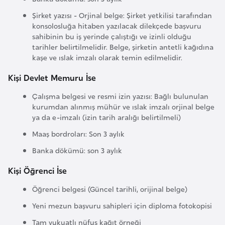
a
h
Şirket yazısı - Orjinal belge: Şirket yetkilisi tarafından
konsolosluğa hitaben yazılacak dilekçede başvuru
i
sahibinin bu iş yerinde çalıştığı ve izinli olduğu
l
tarihler belirtilmelidir. Belge, şirketin antetli kağıdına
i
kaşe ve ıslak imzalı olarak temin edilmelidir.
Kişi Devlet Memuru İse
F
Çalışma belgesi ve resmi izin yazısı: Bağlı bulunulan
i
kurumdan alınmış mühür ve ıslak imzalı orjinal belge
n
ya da e-imzalı (izin tarih aralığı belirtilmeli)
l
Maaş bordroları: Son 3 aylık
a
n
Banka dökümü: son 3 aylık
d
Kişi Öğrenci İse
i
y
Öğrenci belgesi (Güncel tarihli, orijinal belge)
a
Yeni mezun başvuru sahipleri için diploma fotokopisi
Tam vukuatlı nüfus kağıt örneği