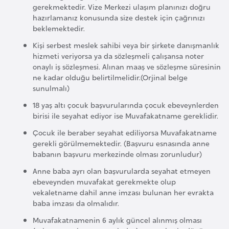
gerekmektedir. Vize Merkezi ulaşım planınızı doğru
e
hazırlamanız konusunda size destek için çağrınızı
n
beklemektedir.
i
Kişi serbest meslek sahibi veya bir şirkete danışmanlık
s
hizmeti veriyorsa ya da sözleşmeli çalışansa noter
t
onaylı iş sözleşmesi. Alınan maaş ve sözleşme süresinin
a
ne kadar olduğu belirtilmelidir.(Orjinal belge
sunulmalı)
n
18 yaş altı çocuk başvurularında çocuk ebeveynlerden
birisi ile seyahat ediyor ise Muvafakatname gereklidir.
E
Çocuk ile beraber seyahat ediliyorsa Muvafakatname
s
gerekli görülmemektedir. (Başvuru esnasında anne
t
babanın başvuru merkezinde olması zorunludur)
o
Anne baba ayrı olan başvurularda seyahat etmeyen
n
ebeveynden muvafakat gerekmekte olup
y
vekaletname dahil anne imzası bulunan her evrakta
a
baba imzası da olmalıdır.
Muvafakatnamenin 6 aylık güncel alınmış olması