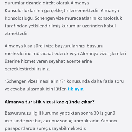
H
durumlar dışında direkt olarak Almanya
o
Konsoloslukları'na gerçekleştirilememektedir. Almanya
l
Konsolosluğu, Schengen vize müracaatlarını konsolosluk
l
tarafından yetkilendirilmiş kurumlar üzerinden kabul
a
etmektedir.
n
Almanya kısa süreli vize başvurularınızı başvuru
d
merkezlerine müracaat ederek veya Almanya vize işlemleri
a
üzerine hizmet veren seyahat acentelerine
gerçekleştirebilirsiniz.
İ
"Schengen vizesi nasıl alınır?" konusunda daha fazla soru
n
ve cevaba ulaşmak için lütfen
tıklayın
.
g
i
Almanya turistik vizesi kaç günde çıkar?
l
t
Başvurunuzu ilgili kuruma yaptıktan sonra 30 iş günü
e
içerisinde vize başvurunuz sonuçlanmaktadır. Yabancı
r
pasaportlarda süreç uzayabilmektedir.