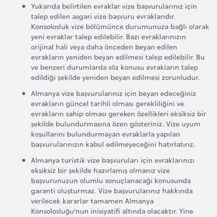
K
Yukarıda belirtilen evraklar vize başvurularınız için
talep edilen asgari vize başvuru evraklarıdır.
a
Konsolosluk vize bölümünce durumunuza bağlı olarak
r
yeni evraklar talep edilebilir. Bazı evraklarınızın
a
orijinal hali veya daha önceden beyan edilen
d
evrakların yeniden beyan edilmesi talep edilebilir. Bu
ve benzeri durumlarda söz konusu evrakların talep
a
edildiği şekilde yeniden beyan edilmesi zorunludur.
ğ
Almanya vize başvurularınız için beyan edeceğiniz
evrakların güncel tarihli olması gerekliliğini ve
K
evrakların sahip olması gereken özellikleri eksiksiz bir
e
şekilde bulundurmasına özen gösteriniz. Vize uyum
koşullarını bulundurmayan evraklarla yapılan
n
başvurularınızın kabul edilmeyeceğini hatırlatırız.
y
a
Almanya turistik vize başvuruları için evraklarınızı
eksiksiz bir şekilde hazırlamış olmanız vize
başvurunuzun olumlu sonuçlanacağı konusunda
K
garanti oluşturmaz. Vize başvurularınız hakkında
verilecek kararlar tamamen Almanya
o
Konsolosluğu'nun inisiyatifi altında olacaktır. Yine
n