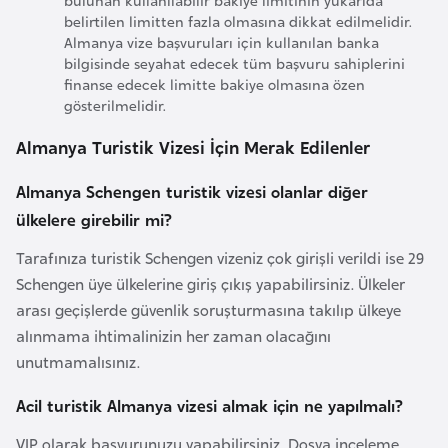
e
belirtilen limitten fazla olmasına dikkat edilmelidir.
s
Almanya vize başvuruları için kullanılan banka
o
bilgisinde seyahat edecek tüm başvuru sahiplerini
finanse edecek limitte bakiye olmasına özen
t
gösterilmelidir.
h
o
Almanya Turistik Vizesi İçin Merak Edilenler
Almanya Schengen turistik vizesi olanlar diğer
L
ülkelere girebilir mi?
e
t
Tarafınıza turistik Schengen vizeniz çok girişli verildi ise 29
o
Schengen üye ülkelerine giriş çıkış yapabilirsiniz. Ülkeler
n
arası geçişlerde güvenlik soruşturmasına takılıp ülkeye
y
alınmama ihtimalinizin her zaman olacağını
a
unutmamalısınız.
Acil turistik Almanya vizesi almak için ne yapılmalı?
L
i
VIP olarak başvurunuzu yapabilirsiniz. Dosya inceleme