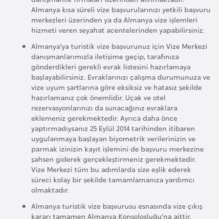
e
Almanya kısa süreli vize başvurularınızı yetkili başvuru
merkezleri üzerinden ya da Almanya vize işlemleri
y
hizmeti veren seyahat acentelerinden yapabilirsiniz.
n
Almanya’ya turistik vize başvurunuz için Vize Merkezi
danışmanlarımızla iletişime geçip, tarafınıza
B
gönderdikleri gerekli evrak listesini hazırlamaya
a
başlayabilirsiniz. Evraklarınızı çalışma durumunuza ve
n
vize uyum şartlarına göre eksiksiz ve hatasız şekilde
hazırlamanız çok önemlidir. Uçak ve otel
g
rezervasyonlarınızı da sunacağınız evraklara
l
eklemeniz gerekmektedir. Ayrıca daha önce
a
yaptırmadıysanız 25 Eylül 2014 tarihinden itibaren
d
uygulanmaya başlayan biyometrik verilerinizin ve
parmak izinizin kayıt işlemini de başvuru merkezine
e
şahsen giderek gerçekleştirmeniz gerekmektedir.
ş
Vize Merkezi tüm bu adımlarda size eşlik ederek
süreci kolay bir şekilde tamamlamanıza yardımcı
olmaktadır.
B
e
Almanya turistik vize başvurusu esnasında vize çıkış
kararı tamamen Almanya Konsolosluğu’na aittir.
l