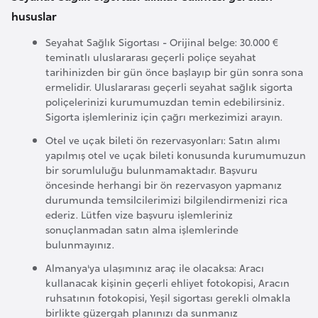
o
hususlar
Seyahat Sağlık Sigortası - Orijinal belge: 30.000 €
B
teminatlı uluslararası geçerli poliçe seyahat
u
tarihinizden bir gün önce başlayıp bir gün sonra sona
ermelidir. Uluslararası geçerli seyahat sağlık sigorta
l
poliçelerinizi kurumumuzdan temin edebilirsiniz.
g
Sigorta işlemleriniz için çağrı merkezimizi arayın.
a
Otel ve uçak bileti ön rezervasyonları: Satın alımı
r
yapılmış otel ve uçak bileti konusunda kurumumuzun
i
bir sorumluluğu bulunmamaktadır. Başvuru
s
öncesinde herhangi bir ön rezervasyon yapmanız
t
durumunda temsilcilerimizi bilgilendirmenizi rica
ederiz. Lütfen vize başvuru işlemleriniz
a
sonuçlanmadan satın alma işlemlerinde
n
bulunmayınız.
Almanya'ya ulaşımınız araç ile olacaksa: Aracı
E
kullanacak kişinin geçerli ehliyet fotokopisi, Aracın
r
ruhsatının fotokopisi, Yeşil sigortası gerekli olmakla
birlikte güzergah planınızı da sunmanız
m