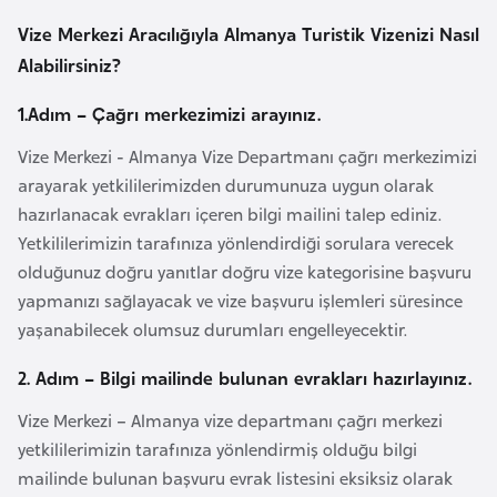
e
Vize Merkezi Aracılığıyla Almanya Turistik Vizenizi Nasıl
Alabilirsiniz?
I
r
1.Adım – Çağrı merkezimizi arayınız.
a
Vize Merkezi - Almanya Vize Departmanı çağrı merkezimizi
k
arayarak yetkililerimizden durumunuza uygun olarak
hazırlanacak evrakları içeren bilgi mailini talep ediniz.
İ
Yetkililerimizin tarafınıza yönlendirdiği sorulara verecek
r
olduğunuz doğru yanıtlar doğru vize kategorisine başvuru
l
yapmanızı sağlayacak ve vize başvuru işlemleri süresince
a
yaşanabilecek olumsuz durumları engelleyecektir.
n
d
2. Adım – Bilgi mailinde bulunan evrakları hazırlayınız.
a
Vize Merkezi – Almanya vize departmanı çağrı merkezi
yetkililerimizin tarafınıza yönlendirmiş olduğu bilgi
İ
mailinde bulunan başvuru evrak listesini eksiksiz olarak
s