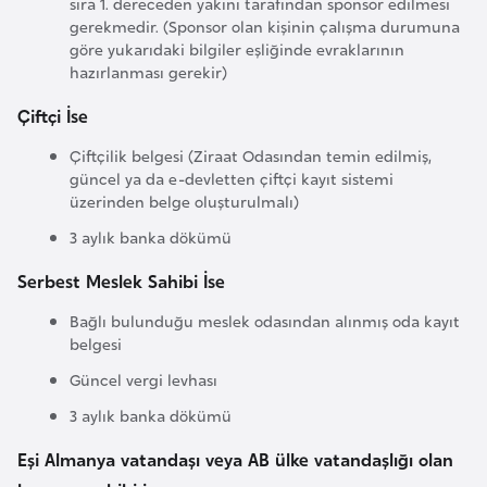
s
sıra 1. dereceden yakını tarafından sponsor edilmesi
gerekmedir. (Sponsor olan kişinin çalışma durumuna
a
göre yukarıdaki bilgiler eşliğinde evraklarının
u
hazırlanması gerekir)
Çiftçi İse
G
i
Çiftçilik belgesi (Ziraat Odasından temin edilmiş,
güncel ya da e-devletten çiftçi kayıt sistemi
n
üzerinden belge oluşturulmalı)
e
3 aylık banka dökümü
G
Serbest Meslek Sahibi İse
r
Bağlı bulunduğu meslek odasından alınmış oda kayıt
e
belgesi
n
Güncel vergi levhası
a
d
3 aylık banka dökümü
a
Eşi Almanya vatandaşı veya AB ülke vatandaşlığı olan