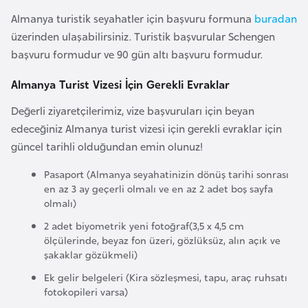
i
Almanya turistik seyahatler için başvuru formuna
buradan
b
üzerinden ulaşabilirsiniz. Turistik başvurular Schengen
u
başvuru formudur ve 90 gün altı başvuru formudur.
t
i
Almanya Turist Vizesi İçin Gerekli Evraklar
Değerli ziyaretçilerimiz, vize başvuruları için beyan
Ç
edeceğiniz Almanya turist vizesi için gerekli evraklar için
i
güncel tarihli olduğundan emin olunuz!
n
Pasaport (Almanya seyahatinizin dönüş tarihi sonrası
en az 3 ay geçerli olmalı ve en az 2 adet boş sayfa
D
olmalı)
a
2 adet biyometrik yeni fotoğraf(3,5 x 4,5 cm
n
ölçülerinde, beyaz fon üzeri, gözlüksüz, alın açık ve
i
şakaklar gözükmeli)
m
Ek gelir belgeleri (Kira sözleşmesi, tapu, araç ruhsatı
a
fotokopileri varsa)
r