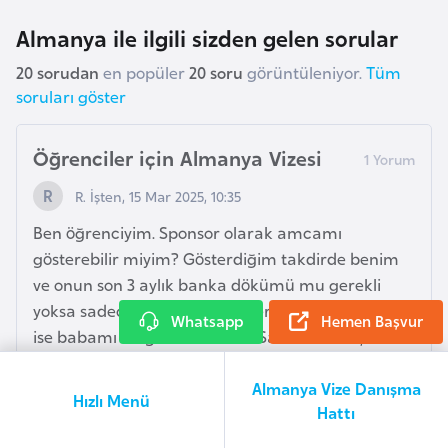
r
g
Almanya ile ilgili sizden gelen sorular
20 sorudan
en popüler
20 soru
görüntüleniyor.
Tüm
M
soruları göster
a
c
Öğrenciler için Almanya Vizesi
a
r
R. İşten, 15 Mar 2025, 10:35
i
Ben öğrenciyim. Sponsor olarak amcamı
s
gösterebilir miyim? Gösterdiğim takdirde benim
t
ve onun son 3 aylık banka dökümü mu gerekli
a
yoksa sadece benimki mi? Eğer sadece benimki
n
Whatsapp
Hemen Başvur
ise babamı da gösterebilirim. Sanırım dilekçesi
yazmasi yeterli oluyor, iyi günler dilerim.
M
Almanya Vize Danışma
Hızlı Menü
a
Yorum Ekle
Cevabı Görüntüle
Hattı
l