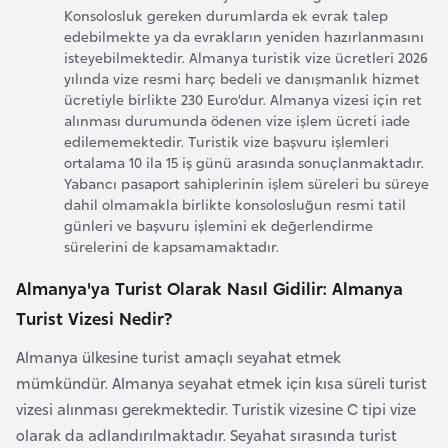
Konsolosluk gereken durumlarda ek evrak talep
a
edebilmekte ya da evrakların yeniden hazırlanmasını
r
isteyebilmektedir. Almanya turistik vize ücretleri 2026
u
yılında vize resmi harç bedeli ve danışmanlık hizmet
ücretiyle birlikte 230 Euro’dur. Almanya vizesi için ret
s
alınması durumunda ödenen vize işlem ücreti iade
edilememektedir. Turistik vize başvuru işlemleri
B
ortalama 10 ila 15 iş günü arasında sonuçlanmaktadır.
Yabancı pasaport sahiplerinin işlem süreleri bu süreye
e
dahil olmamakla birlikte konsolosluğun resmi tatil
l
günleri ve başvuru işlemini ek değerlendirme
ç
sürelerini de kapsamamaktadır.
i
Almanya'ya Turist Olarak Nasıl Gidilir: Almanya
k
Turist Vizesi Nedir?
a
Almanya ülkesine turist amaçlı seyahat etmek
B
mümkündür. Almanya seyahat etmek için kısa süreli turist
e
vizesi alınması gerekmektedir. Turistik vizesine C tipi vize
n
olarak da adlandırılmaktadır. Seyahat sırasında turist