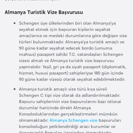
a
e
r
Almanya Turistik Vize Başvurusu
i
A
Schengen üye ülkelerinden biri olan Almanya’ya
z
seyahat etmek için başvuran kişilerin seyahat
e
amaçlarına ve mesleki durumlarına göre değişen vize
türleri bulunmaktadır. Almanya’ya turistik amaçlı ve
r
90 güne kadar seyahat edecek bordo (umuma
b
mahsus) pasaport sahibi T.C. vatandaşları Schengen
a
vizesi almalı ve Almanya turistik vize başvurusu
y
yapmalıdır. Yeşil, gri ya da siyah pasaport (diplomatik,
hizmet, hususi pasaport) sahipleriyse 180 gün içinde
c
90 güne kadar vizesiz olarak seyahat edebilmektedir.
a
Almanya turistik amaçlı vize türü kısa süreli
n
Schengen C tipi vize olarak da adlandırılmaktadır.
Başvuru sahiplerinin vize başvurularını bazı istisnai
B
durumlar haricinde direkt Almanya
Konsolosluklarından gerçekleştirmeleri mümkün
a
olmamaktadır.
Almanya Schengen vize
başvuruları
h
konsolosluğun yetkilendirdiği aracı kurumlar ve
r
danışmanlık firmaları üzerinden alınmaktadır.