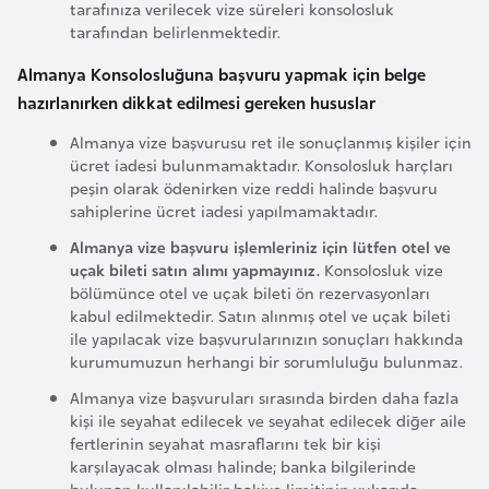
tarafınıza verilecek vize süreleri konsolosluk
g
tarafından belirlenmektedir.
o
Almanya Konsolosluğuna başvuru yapmak için belge
hazırlanırken dikkat edilmesi gereken hususlar
K
ü
Almanya vize başvurusu ret ile sonuçlanmış kişiler için
ücret iadesi bulunmamaktadır. Konsolosluk harçları
b
peşin olarak ödenirken vize reddi halinde başvuru
a
sahiplerine ücret iadesi yapılmamaktadır.
Almanya vize başvuru işlemleriniz için lütfen otel ve
K
uçak bileti satın alımı yapmayınız.
Konsolosluk vize
u
bölümünce otel ve uçak bileti ön rezervasyonları
kabul edilmektedir. Satın alınmış otel ve uçak bileti
v
ile yapılacak vize başvurularınızın sonuçları hakkında
e
kurumumuzun herhangi bir sorumluluğu bulunmaz.
y
Almanya vize başvuruları sırasında birden daha fazla
t
kişi ile seyahat edilecek ve seyahat edilecek diğer aile
fertlerinin seyahat masraflarını tek bir kişi
karşılayacak olması halinde; banka bilgilerinde
L
bulunan kullanılabilir bakiye limitinin yukarıda