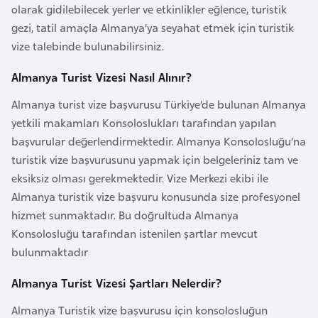
i
olarak gidilebilecek yerler ve etkinlikler eğlence, turistik
n
gezi, tatil amaçla Almanya’ya seyahat etmek için turistik
vize talebinde bulunabilirsiniz.
B
Almanya Turist Vizesi Nasıl Alınır?
o
s
Almanya turist vize başvurusu Türkiye’de bulunan Almanya
n
yetkili makamları Konsoloslukları tarafından yapılan
a
başvurular değerlendirmektedir. Almanya Konsolosluğu’na
H
turistik vize başvurusunu yapmak için belgeleriniz tam ve
e
eksiksiz olması gerekmektedir. Vize Merkezi ekibi ile
r
Almanya turistik vize başvuru konusunda size profesyonel
s
hizmet sunmaktadır. Bu doğrultuda Almanya
e
Konsolosluğu tarafından istenilen şartlar mevcut
k
bulunmaktadır
Almanya Turist Vizesi Şartları Nelerdir?
B
u
Almanya Turistik vize başvurusu için konsolosluğun