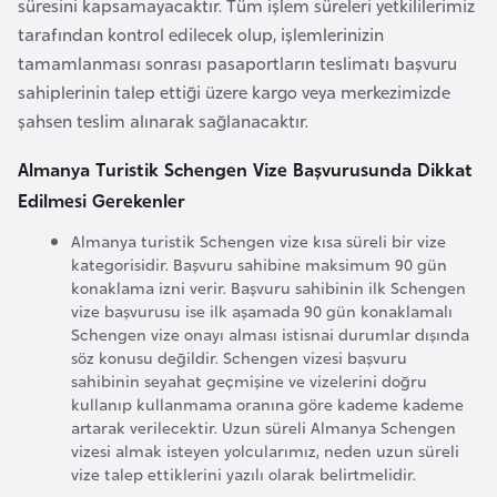
süresini kapsamayacaktır. Tüm işlem süreleri yetkililerimiz
tarafından kontrol edilecek olup, işlemlerinizin
K
tamamlanması sonrası pasaportların teslimatı başvuru
a
sahiplerinin talep ettiği üzere kargo veya merkezimizde
m
şahsen teslim alınarak sağlanacaktır.
e
Almanya Turistik Schengen Vize Başvurusunda Dikkat
r
Edilmesi Gerekenler
u
n
Almanya turistik Schengen vize kısa süreli bir vize
kategorisidir. Başvuru sahibine maksimum 90 gün
konaklama izni verir. Başvuru sahibinin ilk Schengen
K
vize başvurusu ise ilk aşamada 90 gün konaklamalı
a
Schengen vize onayı alması istisnai durumlar dışında
n
söz konusu değildir. Schengen vizesi başvuru
sahibinin seyahat geçmişine ve vizelerini doğru
a
kullanıp kullanmama oranına göre kademe kademe
d
artarak verilecektir. Uzun süreli Almanya Schengen
a
vizesi almak isteyen yolcularımız, neden uzun süreli
vize talep ettiklerini yazılı olarak belirtmelidir.