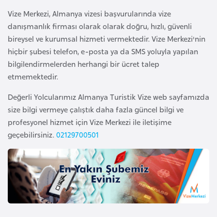
i
Vize Merkezi, Almanya vizesi başvurularında vize
t
danışmanlık firması olarak olarak doğru, hızlı, güvenli
v
bireysel ve kurumsal hizmeti vermektedir. Vize Merkezi'nin
a
hiçbir şubesi telefon, e-posta ya da SMS yoluyla yapılan
n
bilgilendirmelerden herhangi bir ücret talep
y
etmemektedir.
a
Değerli Yolcularımız Almanya Turistik Vize web sayfamızda
size bilgi vermeye çalıştık daha fazla güncel bilgi ve
L
profesyonel hizmet için Vize Merkezi ile iletişime
ü
geçebilirsiniz.
02129700501
k
s
e
m
b
u