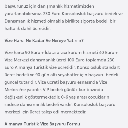
başvurunuz için danışmanlık hizmetimizden
r
yararlanabilirsiniz. 230 Euro Konsolosluk başvuru bedeli ve
i
Danışmanlık hizmeti olmakla birlikte sigorta bedeli bir
y
haftalık dahil ücretidir.
e
t
Vize Harcı Ne Kadar Ve Nereye Yatırılır?
i
Vize harcı 90 Euro + İdata aracı kurum hizmeti 40 Euro +
Vize Merkezi danışmanlık ücrei 100 Euro toplamda 230
C
Euro Almanya turistik vize ücretidir. Konsolosluk standart
e
ücret bedeli ve 90 gün altı seyahatler için başvuru bedeli
z
güncel tutarıdır. Vize ücreti başvuru esnasında Vize
a
Merkezi'ne yatırılır. VIP bedeli günlük kur bazında
y
değişkenlik göstermektedir. 0-6 yaş arası çocukların
i
sadece danışmanlık bedeli vardır. Konsolosluk başvuru
r
merkezi için ücret talep edilmemektedir.
C
Almanya Turistik Vize Başvuru Formu