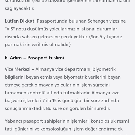
sorunsuz bir şekilde başvuru işlemlerinin tamamlanmasını
sağlayacaktır.
İ
Lütfen Dikkat!
Pasaportunda bulunan Schengen vizesine
z
‘’VİS’’ notu düşülmüş yolcularımızın istisnai durumlar
l
dışında şahsen gelmesine gerek yoktur. (Son 5 yıl içinde
a
parmak izin verilmiş olmalıdır)
n
d
6. Adım – Pasaport teslimi
a
Vize Merkezi – Almanya vize departmanı, biyometrik
bilgilerini beyan etmiş veya biyometrik verilerini beyan
K
etmeye gerek olmayan yolcularının işlem sürecini
a
tamamen kontrolü altında tutmaktadır. Almanya vize
m
başvuru işlemleri 7 ila 15 iş günü gibi bir süre zarfında
b
sonuçlanmaktadır. Bu süre ön görülen bir süredir.
o
ç
Yabancı pasaport sahiplerinin işlemleri, konsolosluk resmi
y
tatil günlerini ve konsolosluğun işlem değerlendirme ek
a