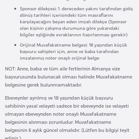
F
Sponsor dilekçesi: 1. dereceden yakını tarafından gidiş
r
dönüş tarihleri içerisindeki tüm masraflarını
a
karşılayacağını beyan eden imzalı dilekçe (Sponsor
n
olan kişinin çalışma durumuna göre yukarıdaki
bilgiler eşliğinde evraklarının hazırlanması gerekir)
s
a
Orijinal Muvafakatname belgesi: 18 yaşından küçük
başvuru sahipleri için, anne ve baba tarafından
imzalanmış noter onaylı orijinal belge
G
NOT: Anne, baba ve tüm aile fertlerinin Almanya vize
a
başvurusunda bulunacak olması halinde Muvafakatname
b
belgesine gerek bulunmamaktadır.
o
n
Ebeveynler ayrılmış ve 18 yaşından küçük başvuru
sahibinin yasal velayeti sadece bir ebeveynde ise velayeti
G
olmayan ebeveynden noter onaylı Muvafakatname
a
belgesinin alınması zorunludur. Muvafakatname
m
belgesinin 6 aylık güncel olmalıdır. (Lütfen bu bilgiyi teyit
b
ediniz.)