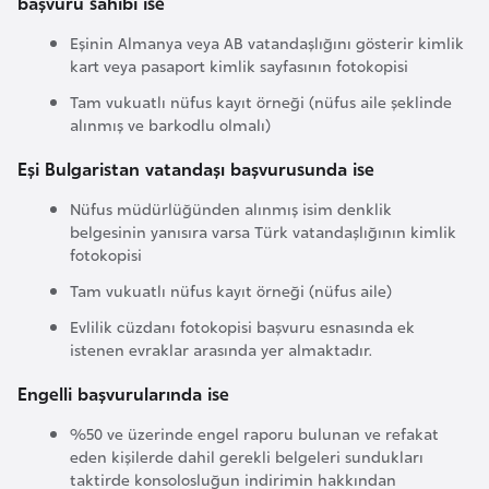
başvuru sahibi ise
G
Eşinin Almanya veya AB vatandaşlığını gösterir kimlik
ü
kart veya pasaport kimlik sayfasının fotokopisi
n
Tam vukuatlı nüfus kayıt örneği (nüfus aile şeklinde
e
alınmış ve barkodlu olmalı)
y
K
Eşi Bulgaristan vatandaşı başvurusunda ise
o
Nüfus müdürlüğünden alınmış isim denklik
r
belgesinin yanısıra varsa Türk vatandaşlığının kimlik
e
fotokopisi
Tam vukuatlı nüfus kayıt örneği (nüfus aile)
G
Evlilik cüzdanı fotokopisi başvuru esnasında ek
ü
istenen evraklar arasında yer almaktadır.
n
Engelli başvurularında ise
e
y
%50 ve üzerinde engel raporu bulunan ve refakat
S
eden kişilerde dahil gerekli belgeleri sundukları
taktirde konsolosluğun indirimin hakkından
u