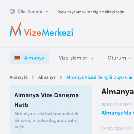
Ülke Seçimi
A
Başvuru yapmak istediğiniz ülkeyi seçin
v
u
s
t
r
Almanya
Vize İşlemleri
Oturum
a
l
y
Anasayfa
Almanya
Almanya Vizesi İle İlgili Duyurular
a
Almanya V
Almanya Vize Danışma
A
Hattı
15/09/2025 20:19
v
Almanya'da G
Almanya vizesi hakkında destek
u
almak için bulunduğunuz şehri
s
seçin.
25/07/2024 00:00
t