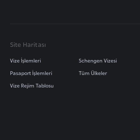
B
e
l
a
r
Site Haritası
u
s
Vize İşlemleri
Schengen Vizesi
Pasaport İşlemleri
Tüm Ülkeler
B
Vize Rejim Tablosu
e
l
ç
i
k
a