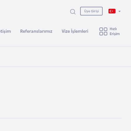
Üye Girişi
Hızlı
etişim
Referanslarımız
Vize İşlemleri
Erişim