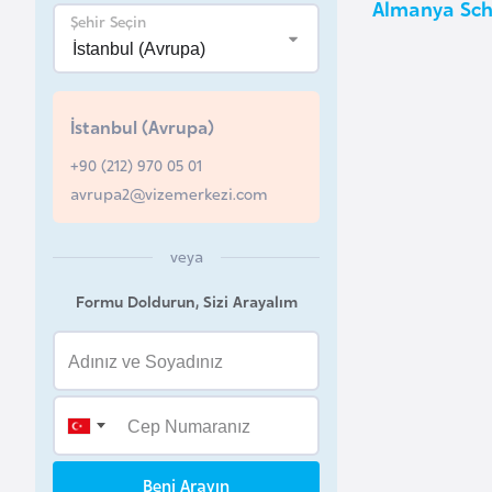
Almanya Sche
u
Şehir Seçin
r
y
a
İstanbul (Avrupa)
+90 (212) 970 05 01
A
avrupa2@vizemerkezi.com
z
e
r
veya
b
Formu Doldurun, Sizi Arayalım
a
y
c
a
n
Beni Arayın
B