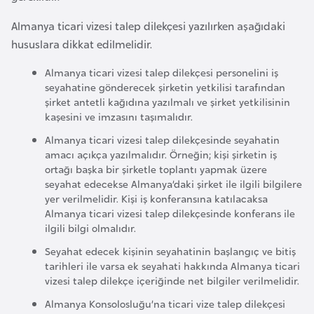
a
e
r
Almanya ticari vizesi talep dilekçesi yazılırken aşağıdaki
i
hususlara dikkat edilmelidir.
A
z
Almanya ticari vizesi talep dilekçesi personelini iş
e
seyahatine gönderecek şirketin yetkilisi tarafından
r
şirket antetli kağıdına yazılmalı ve şirket yetkilisinin
kaşesini ve imzasını taşımalıdır.
b
a
Almanya ticari vizesi talep dilekçesinde seyahatin
amacı açıkça yazılmalıdır. Örneğin; kişi şirketin iş
y
ortağı başka bir şirketle toplantı yapmak üzere
c
seyahat edecekse Almanya’daki şirket ile ilgili bilgilere
a
yer verilmelidir. Kişi iş konferansına katılacaksa
n
Almanya ticari vizesi talep dilekçesinde konferans ile
ilgili bilgi olmalıdır.
Seyahat edecek kişinin seyahatinin başlangıç ve bitiş
B
tarihleri ile varsa ek seyahati hakkında Almanya ticari
a
vizesi talep dilekçe içeriğinde net bilgiler verilmelidir.
h
Almanya Konsolosluğu’na ticari vize talep dilekçesi
r