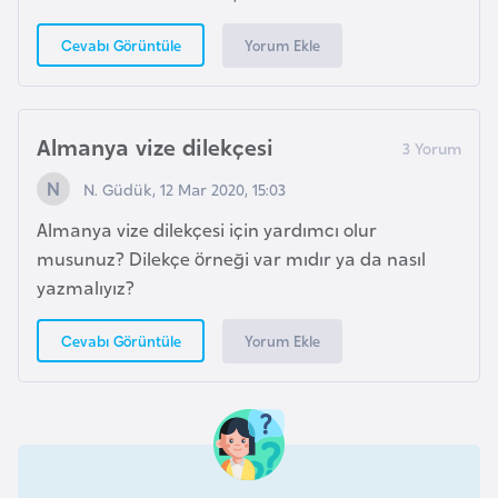
l
g
Yorum Ekle
Cevabı Görüntüle
a
r
i
Almanya vize dilekçesi
s
t
N. Güdük, 12 Mar 2020, 15:03
a
Almanya vize dilekçesi için yardımcı olur
n
musunuz? Dilekçe örneği var mıdır ya da nasıl
yazmalıyız?
B
u
Yorum Ekle
Cevabı Görüntüle
r
k
i
n
a