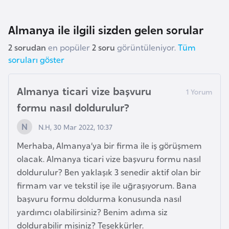
i
n
Almanya ile ilgili sizden gelen sorular
B
2 sorudan
en popüler
2 soru
görüntüleniyor.
Tüm
soruları göster
o
s
n
Almanya ticari vize başvuru
a
formu nasıl doldurulur?
H
e
N.H, 30 Mar 2022, 10:37
r
Merhaba, Almanya’ya bir firma ile iş görüşmem
s
olacak. Almanya ticari vize başvuru formu nasıl
e
doldurulur? Ben yaklaşık 3 senedir aktif olan bir
k
firmam var ve tekstil işe ile uğraşıyorum. Bana
başvuru formu doldurma konusunda nasıl
B
yardımcı olabilirsiniz? Benim adıma siz
u
doldurabilir misiniz? Teşekkürler.