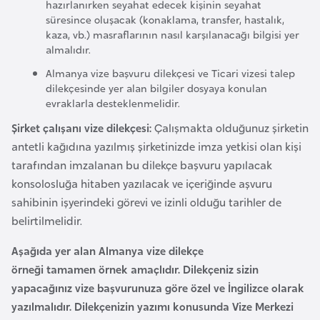
hazırlanırken seyahat edecek kişinin seyahat
e
süresince oluşacak (konaklama, transfer, hastalık,
y
kaza, vb.) masraflarının nasıl karşılanacağı bilgisi yer
n
almalıdır.
Almanya vize başvuru dilekçesi ve Ticari vizesi talep
dilekçesinde yer alan bilgiler dosyaya konulan
B
evraklarla desteklenmelidir.
a
n
Şirket çalışanı vize dilekçesi:
Çalışmakta olduğunuz şirketin
g
antetli kağıdına yazılmış şirketinizde imza yetkisi olan kişi
l
tarafından imzalanan bu dilekçe başvuru yapılacak
a
konsolosluğa hitaben yazılacak ve içeriğinde aşvuru
d
sahibinin işyerindeki görevi ve izinli olduğu tarihler de
e
belirtilmelidir.
ş
Aşağıda yer alan Almanya vize dilekçe
örneği tamamen örnek amaçlıdır. Dilekçeniz sizin
B
yapacağınız vize başvurunuza göre özel ve İngilizce olarak
e
yazılmalıdır. Dilekçenizin yazımı konusunda Vize Merkezi
l