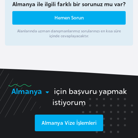
Almanya ile ilgili farklı bir sorunuz mu var?
F
a
Hemen Sorun
s
o
Alanlarında uzman danışmanlarımız sorularınızı en kısa süre
içinde cevaplayacaktır.
Ç
a
d
Ç
Almanya
için başvuru yapmak
e
k
istiyorum
C
u
m
Almanya
Vize İşlemleri
h
u