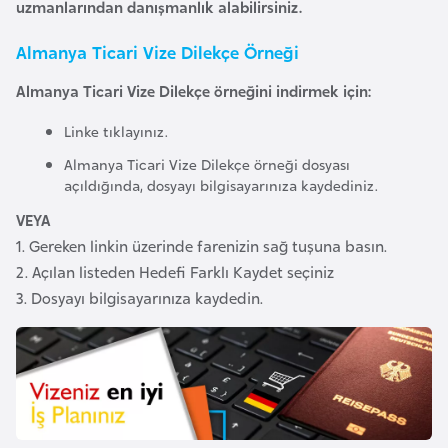
uzmanlarından danışmanlık alabilirsiniz.
a
r
Almanya Ticari Vize Dilekçe Örneği
u
Almanya Ticari Vize Dilekçe örneğini indirmek için:
s
Linke tıklayınız.
B
Almanya Ticari Vize Dilekçe örneği dosyası
açıldığında, dosyayı bilgisayarınıza kaydediniz.
e
l
VEYA
ç
1. Gereken linkin üzerinde farenizin sağ tuşuna basın.
i
2. Açılan listeden Hedefi Farklı Kaydet seçiniz
k
3. Dosyayı bilgisayarınıza kaydedin.
a
B
e
n