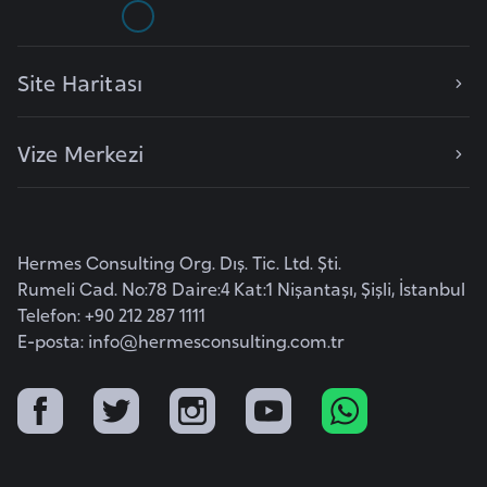
r
i
Site Haritası
y
e
t
Vize Merkezi
i
C
e
Hermes Consulting Org. Dış. Tic. Ltd. Şti.
z
Rumeli Cad. No:78 Daire:4 Kat:1 Nişantaşı, Şişli, İstanbul
Telefon: +90 212 287 1111
a
E-posta:
info@hermesconsulting.com.tr
y
i
r
C