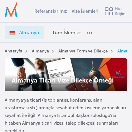
u
Hızlı
s
Referanslarımız
Vize İşlemleri
Başvuru yapmak istediğiniz ülkeyi seçin
Erişim
A
İ
Üye
t
Ülke Seçimi
l
Girişi
r
m
l
Almanya
Tüm İşlemler
a
a
l
e
n
y
y
Anasayfa
Almanya
Almanya Form ve Dilekçe
Almanya
t
a
a
V
i
i
A
z
ş
Almanya Ticari Vize Dilekçe Örneği
v
e
u
i
İ
s
ş
Almanya'ya ticari (iş toplantısı, konferans, alan
m
t
l
araştırması vb.) amaçla seyahat eden kişilerin yapacakları
u
e
seyahat ile ilgili Almanya İstanbul Başkonsolosluğu’na
r
m
hitaben Almanya ticari vizesi talep dilekçesi sunmaları
y
l
gereklidir.