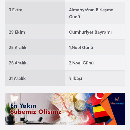
a
3 Ekim
Almanya'nın Birleşme
r
Günü
u
s
29 Ekim
Cumhuriyet Bayramı
B
25 Aralık
1.Noel Günü
e
l
26 Aralık
2.Noel Günü
ç
i
31 Aralık
Yılbaşı
k
a
B
e
n