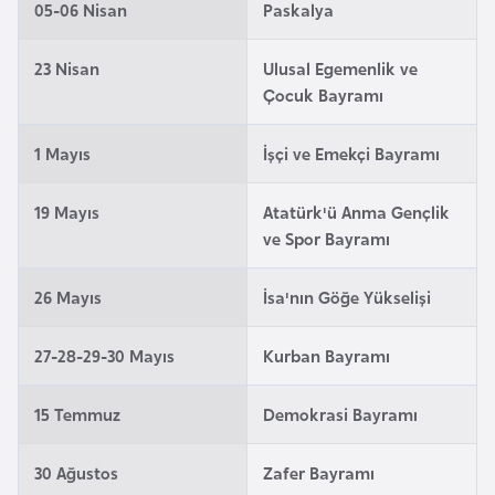
05-06 Nisan
Paskalya
e
y
23 Nisan
Ulusal Egemenlik ve
n
Çocuk Bayramı
B
1 Mayıs
İşçi ve Emekçi Bayramı
a
n
19 Mayıs
Atatürk'ü Anma Gençlik
g
ve Spor Bayramı
l
a
26 Mayıs
İsa'nın Göğe Yükselişi
d
e
27-28-29-30 Mayıs
Kurban Bayramı
ş
15 Temmuz
Demokrasi Bayramı
B
e
30 Ağustos
Zafer Bayramı
l