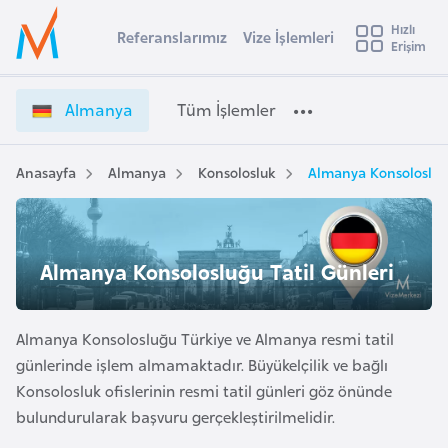
u
Hızlı
s
Referanslarımız
Vize İşlemleri
Başvuru yapmak istediğiniz ülkeyi seçin
Erişim
A
İ
Üye
t
Ülke Seçimi
l
Girişi
r
m
l
Almanya
Tüm İşlemler
a
a
l
e
n
y
y
Anasayfa
Almanya
Konsolosluk
Almanya Konsolosluğu
t
a
a
V
i
i
A
z
ş
Almanya Konsolosluğu Tatil Günleri
v
e
u
i
İ
s
ş
Almanya Konsolosluğu Türkiye ve Almanya resmi tatil
m
t
l
günlerinde işlem almamaktadır. Büyükelçilik ve bağlı
u
e
Konsolosluk ofislerinin resmi tatil günleri göz önünde
r
m
bulundurularak başvuru gerçekleştirilmelidir.
y
l