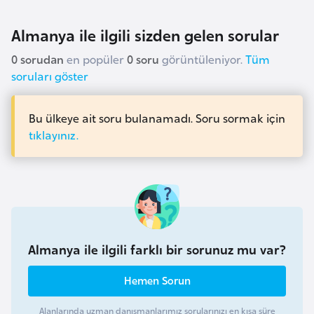
i
n
Almanya ile ilgili sizden gelen sorular
0 sorudan
en popüler
0 soru
görüntüleniyor.
Tüm
B
soruları göster
o
s
Bu ülkeye ait soru bulanamadı. Soru sormak için
n
tıklayınız.
a
H
e
r
s
e
k
Almanya ile ilgili farklı bir sorunuz mu var?
Hemen Sorun
B
u
Alanlarında uzman danışmanlarımız sorularınızı en kısa süre