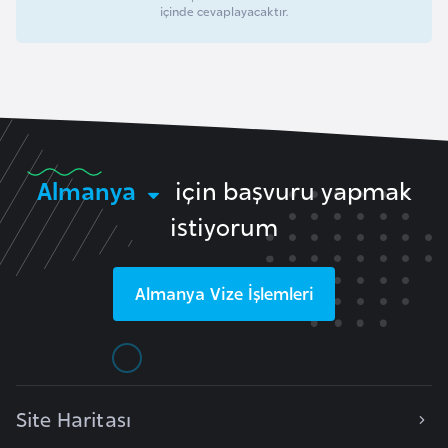
l
içinde cevaplayacaktır.
g
a
r
i
s
t
Almanya
için başvuru yapmak
a
istiyorum
n
B
Almanya
Vize İşlemleri
u
r
k
i
n
Site Haritası
a