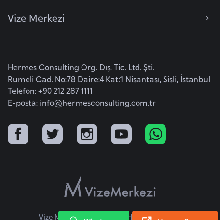
F
Vize Merkezi
a
s
o
Hermes Consulting Org. Dış. Tic. Ltd. Şti.
Ç
Rumeli Cad. No:78 Daire:4 Kat:1 Nişantaşı, Şişli, İstanbul
a
Telefon: +90 212 287 1111
d
E-posta:
info@hermesconsulting.com.tr
Ç
e
k
C
u
m
h
Vize Merkezi © 2026 Tüm Hakları Saklıdır.
u