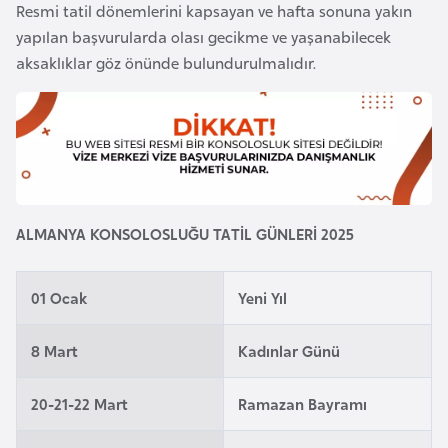
a
e
Resmi tatil dönemlerini kapsayan ve hafta sonuna yakın
r
yapılan başvurularda olası gecikme ve yaşanabilecek
i
aksaklıklar göz önünde bulundurulmalıdır.
A
z
e
r
b
a
y
ALMANYA KONSOLOSLUĞU TATİL GÜNLERİ 2025
c
a
01 Ocak
Yeni Yıl
n
8 Mart
Kadınlar Günü
B
a
20-21-22 Mart
Ramazan Bayramı
h
r