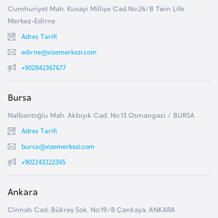
e
Cumhuriyet Mah. Kuvayi Milliye Cad.No:26/B Twin Life
y
Merkez-Edirne
n
Adres Tarifi
edirne@vizemerkezi.com
B
+902842367677
a
n
Bursa
g
l
Nalbantoğlu Mah. Akbıyık Cad. No:13 Osmangazi / BURSA
a
Adres Tarifi
d
bursa@vizemerkezi.com
e
+902243222365
ş
Ankara
B
e
Cinnah Cad. Bükreş Sok. No:19/8 Çankaya, ANKARA
l