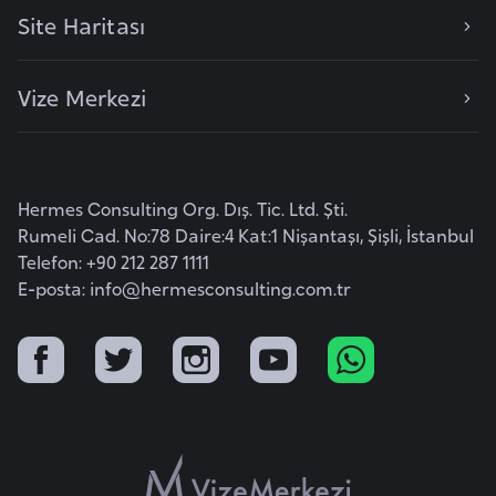
Site Haritası
r
i
y
Vize Merkezi
e
t
i
Hermes Consulting Org. Dış. Tic. Ltd. Şti.
Rumeli Cad. No:78 Daire:4 Kat:1 Nişantaşı, Şişli, İstanbul
C
Telefon: +90 212 287 1111
e
E-posta:
info@hermesconsulting.com.tr
z
a
y
i
r
C