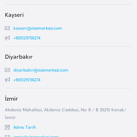
i
n
Kayseri
B
kayseri@vizemerkezi.com
o
+903129700274
s
n
Diyarbakır
a
H
diyarbakir@vizemerkezi.com
e
+903129700274
r
s
İzmir
e
k
Akdeniz Mahallesi, Akdeniz Caddesi, No: 8 / B 35210 Konak/
İzmir
B
Adres Tarifi
u
izmir@vizemerkezi.com