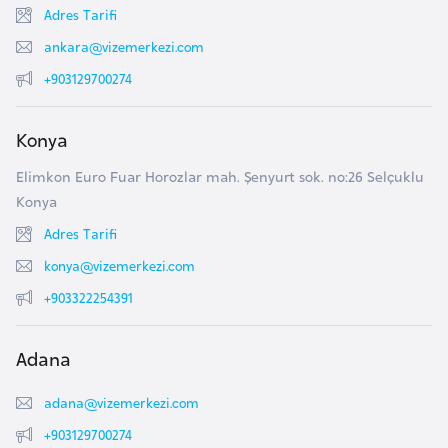
Adres Tarifi
a
ankara@vizemerkezi.com
r
u
+903129700274
s
Konya
B
Elimkon Euro Fuar Horozlar mah. Şenyurt sok. no:26 Selçuklu
e
Konya
l
Adres Tarifi
ç
i
konya@vizemerkezi.com
k
+903322254391
a
Adana
B
e
adana@vizemerkezi.com
n
+903129700274