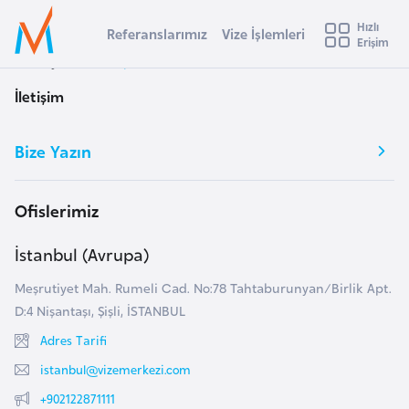
u
Hızlı
s
Referanslarımız
Vize İşlemleri
Başvuru yapmak istediğiniz ülkeyi seçin
Erişim
İ
Üye
t
Ülke Seçimi
Anasayfa
İletişim
Girişi
r
l
İletişim
a
l
e
Bize Yazın
y
t
a
i
Ofislerimiz
A
ş
v
İstanbul (Avrupa)
u
i
Meşrutiyet Mah. Rumeli Cad. No:78 Tahtaburunyan/Birlik Apt.
s
D:4 Nişantaşı, Şişli, İSTANBUL
m
t
Adres Tarifi
u
r
istanbul@vizemerkezi.com
y
+902122871111