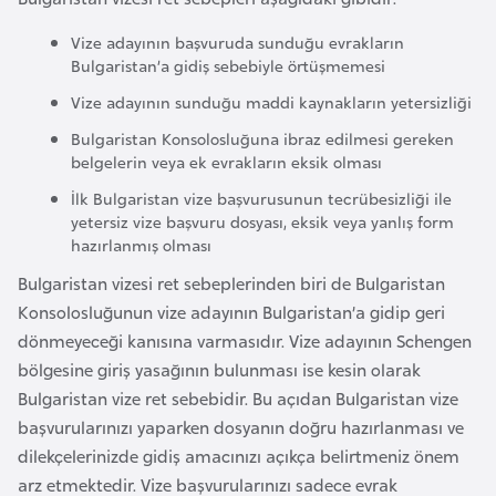
e
Vize adayının başvuruda sunduğu evrakların
n
Bulgaristan’a gidiş sebebiyle örtüşmemesi
i
Vize adayının sunduğu maddi kaynakların yetersizliği
s
t
Bulgaristan Konsolosluğuna ibraz edilmesi gereken
belgelerin veya ek evrakların eksik olması
a
n
İlk Bulgaristan vize başvurusunun tecrübesizliği ile
yetersiz vize başvuru dosyası, eksik veya yanlış form
hazırlanmış olması
E
Bulgaristan vizesi ret sebeplerinden biri de Bulgaristan
s
Konsolosluğunun vize adayının Bulgaristan’a gidip geri
t
dönmeyeceği kanısına varmasıdır. Vize adayının Schengen
o
bölgesine giriş yasağının bulunması ise kesin olarak
n
Bulgaristan vize ret sebebidir. Bu açıdan Bulgaristan vize
y
başvurularınızı yaparken dosyanın doğru hazırlanması ve
a
dilekçelerinizde gidiş amacınızı açıkça belirtmeniz önem
arz etmektedir. Vize başvurularınızı sadece evrak