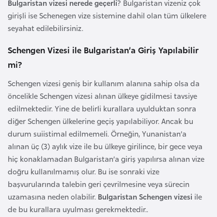
Bulgaristan vizesi nerede geçerli
? Bulgaristan vizeniz çok
k
girişli ise Schenegen vize sistemine dahil olan tüm ülkelere
a
seyahat edilebilirsiniz.
D
Schengen Vizesi ile Bulgaristan’a Giriş Yapılabilir
e
mi?
m
Schengen vizesi geniş bir kullanım alanına sahip olsa da
o
öncelikle Schengen vizesi alınan ülkeye gidilmesi tavsiye
k
edilmektedir. Yine de belirli kurallara uyulduktan sonra
r
diğer Schengen ülkelerine geçiş yapılabiliyor. Ancak bu
a
durum suiistimal edilmemeli. Örneğin, Yunanistan’a
t
alınan üç (3) aylık vize ile bu ülkeye girilince, bir gece veya
i
hiç konaklamadan Bulgaristan’a giriş yapılırsa alınan vize
k
doğru kullanılmamış olur. Bu ise sonraki vize
K
başvurularında talebin geri çevrilmesine veya sürecin
o
uzamasına neden olabilir.
Bulgaristan Schengen vizesi
ile
n
de bu kurallara uyulması gerekmektedir..
g