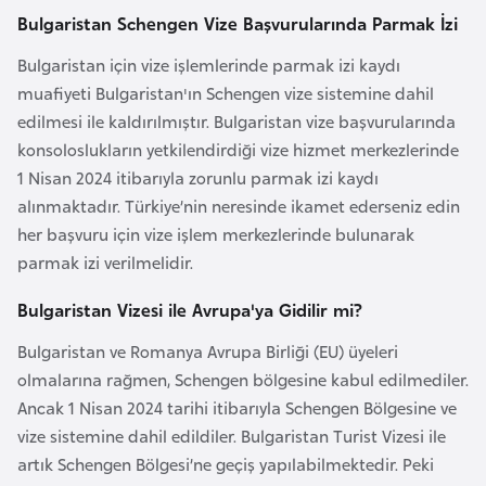
i
Bulgaristan Schengen Vize Başvurularında Parmak İzi
b
u
Bulgaristan için vize işlemlerinde parmak izi kaydı
t
muafiyeti Bulgaristan'ın Schengen vize sistemine dahil
i
edilmesi ile kaldırılmıştır. Bulgaristan vize başvurularında
konsoloslukların yetkilendirdiği vize hizmet merkezlerinde
1 Nisan 2024 itibarıyla zorunlu parmak izi kaydı
Ç
alınmaktadır. Türkiye’nin neresinde ikamet ederseniz edin
i
her başvuru için vize işlem merkezlerinde bulunarak
n
parmak izi verilmelidir.
D
Bulgaristan Vizesi ile Avrupa'ya Gidilir mi?
a
Bulgaristan ve Romanya Avrupa Birliği (EU) üyeleri
n
olmalarına rağmen, Schengen bölgesine kabul edilmediler.
i
Ancak 1 Nisan 2024 tarihi itibarıyla Schengen Bölgesine ve
m
vize sistemine dahil edildiler. Bulgaristan Turist Vizesi ile
a
artık Schengen Bölgesi’ne geçiş yapılabilmektedir. Peki
r