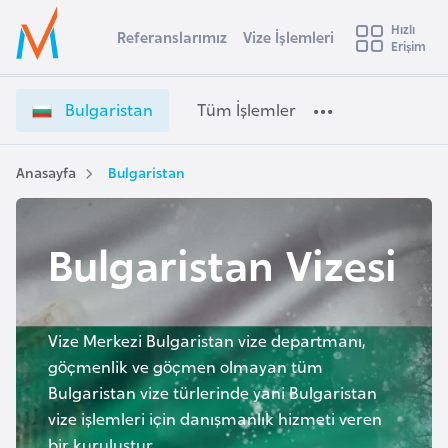
u
Hızlı
s
Referanslarımız
Vize İşlemleri
Başvuru yapmak istediğiniz ülkeyi seçin
Erişim
B
İ
Üye
t
Ülke Seçimi
u
Girişi
r
l
l
Bulgaristan
Tüm İşlemler
a
g
l
e
a
y
r
Anasayfa
Bulgaristan
t
a
i
s
i
t
Bulgaristan Vizesi
A
a
ş
v
n
u
i
V
s
i
Vize Merkezi Bulgaristan vize departmanı,
m
t
z
göçmenlik ve göçmen olmayan tüm
u
e
Bulgaristan vize türlerinde yani Bulgaristan
r
İ
vize işlemleri için danışmanlık hizmeti veren
y
ş
bir kuruluştur.