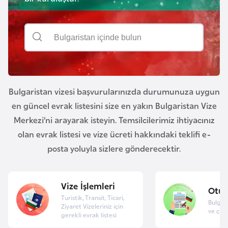
a
l
e
m
A
l
z
e
e
r
r
i
b
Bulgaristan vizesi başvurularınızda durumunuza uygun
a
en güncel evrak listesini size en yakın Bulgaristan Vize
y
Merkezi’ni arayarak isteyin. Temsilcilerimiz ihtiyacınız
c
olan evrak listesi ve vize ücreti hakkındaki teklifi e-
a
posta yoluyla sizlere gönderecektir.
n
B
Vize İşlemleri
Otu
a
Turistik, Transit, Ticari,
Bulgar
Ziyaret Vizeleriniz için
h
ve çalı
gerekli evrak listesi
r