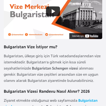
i
n
B
o
s
n
a
Bulgaristan Vize İstiyor mu?
H
Bulgaristan, ülkeye giriş için Türk vatadandaşlarından vize
e
istemektedir. Bulgaristan'a gitmek için kısa süreli
r
seyahatlerinizde
Bulgaristan Schengen vizesi
alınması
s
gerekir. Bulgaristan vize çeşitleri arasından size en uygun
e
olanını alarak Bulgaristan ziyaretinde bulunabilirsiniz.
k
Bulgaristan Vizesi Randevu Nasıl Alınır? 2026
B
Ziyaret etmekte olduğunuz web sayfamızda
Bulgaristan
u