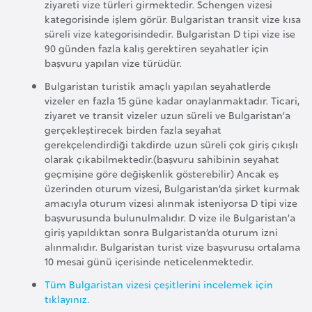
ziyareti vize türleri girmektedir. Schengen vizesi
r
kategorisinde işlem görür. Bulgaristan transit vize kısa
i
süreli vize kategorisindedir. Bulgaristan D tipi vize ise
90 günden fazla kalış gerektiren seyahatler için
y
başvuru yapılan vize türüdür.
e
Bulgaristan turistik amaçlı yapılan seyahatlerde
t
vizeler en fazla 15 güne kadar onaylanmaktadır. Ticari,
i
ziyaret ve transit vizeler uzun süreli ve Bulgaristan’a
gerçekleştirecek birden fazla seyahat
gerekçelendirdiği takdirde uzun süreli çok giriş çıkışlı
C
olarak çıkabilmektedir.(başvuru sahibinin seyahat
e
geçmişine göre değişkenlik gösterebilir) Ancak eş
z
üzerinden oturum vizesi, Bulgaristan’da şirket kurmak
a
amacıyla oturum vizesi alınmak isteniyorsa D tipi vize
başvurusunda bulunulmalıdır. D vize ile Bulgaristan’a
y
giriş yapıldıktan sonra Bulgaristan’da oturum izni
i
alınmalıdır. Bulgaristan turist vize başvurusu ortalama
r
10 mesai günü içerisinde neticelenmektedir.
Tüm Bulgaristan vizesi çeşitlerini incelemek için
C
tıklayınız.