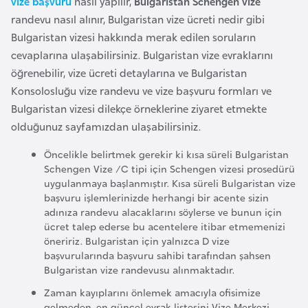
vize başvuru
nasıl yapılır,
Bulgaristan Schengen vize
l
randevu nasıl alınır, Bulgaristan vize ücreti nedir gibi
g
Bulgaristan vizesi hakkında merak edilen soruların
a
cevaplarına ulaşabilirsiniz. Bulgaristan vize evraklarını
r
öğrenebilir, vize ücreti detaylarına ve Bulgaristan
i
Konsolosluğu vize randevu ve vize başvuru formları ve
s
Bulgaristan vizesi dilekçe örneklerine ziyaret etmekte
t
olduğunuz sayfamızdan ulaşabilirsiniz.
a
n
Öncelikle belirtmek gerekir ki kısa süreli Bulgaristan
Schengen Vize /C tipi için Schengen vizesi prosedürü
uygulanmaya başlanmıştır. Kısa süreli Bulgaristan vize
B
başvuru işlemlerinizde herhangi bir acente sizin
u
adınıza randevu alacaklarını söylerse ve bunun için
ücret talep ederse bu acentelere itibar etmemenizi
r
öneririz. Bulgaristan için yalnızca D vize
k
başvurularında başvuru sahibi tarafından şahsen
i
Bulgaristan vize randevusu alınmaktadır.
n
Zaman kayıplarını önlemek amacıyla ofisimize
a
gelmeden, en güncel evrak listesini Vize Merkezi