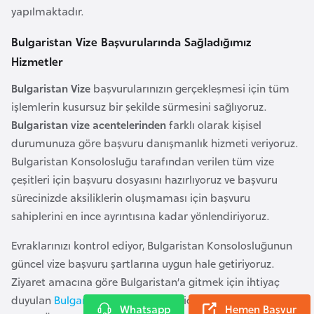
a
yapılmaktadır.
h
i
Bulgaristan Vize Başvurularında Sağladığımız
l
Hizmetler
i
Bulgaristan Vize
başvurularınızın gerçekleşmesi için tüm
işlemlerin kusursuz bir şekilde sürmesini sağlıyoruz.
F
Bulgaristan vize acentelerinden
farklı olarak kişisel
i
durumunuza göre başvuru danışmanlık hizmeti veriyoruz.
n
Bulgaristan Konsolosluğu tarafından verilen tüm vize
l
çeşitleri için başvuru dosyasını hazırlıyoruz ve başvuru
a
sürecinizde aksiliklerin oluşmaması için başvuru
n
sahiplerini en ince ayrıntısına kadar yönlendiriyoruz.
d
i
Evraklarınızı kontrol ediyor, Bulgaristan Konsolosluğunun
y
güncel vize başvuru şartlarına uygun hale getiriyoruz.
a
Ziyaret amacına göre Bulgaristan’a gitmek için ihtiyaç
duyulan
Bulgaristan Turist Vizesi
, Ticari Vize, Aile Ziyareti
Whatsapp
Hemen Başvur