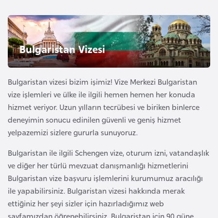
e
y
n
Bulgaristan Vizesi
B
a
Bulgaristan vizesi bizim işimiz! Vize Merkezi Bulgaristan
n
vize işlemleri ve ülke ile ilgili hemen hemen her konuda
g
hizmet veriyor. Uzun yılların tecrübesi ve biriken binlerce
l
deneyimin sonucu edinilen güvenli ve geniş hizmet
a
yelpazemizi sizlere gururla sunuyoruz.
d
e
Bulgaristan ile ilgili Schengen vize, oturum izni, vatandaşlık
ş
ve diğer her türlü mevzuat danışmanlığı hizmetlerini
Bulgaristan vize başvuru işlemlerini kurumumuz aracılığı
ile yapabilirsiniz. Bulgaristan vizesi hakkında merak
B
ettiğiniz her şeyi sizler için hazırladığımız web
e
sayfamızdan öğrenebilirsiniz. Bulgaristan için 90 güne
l