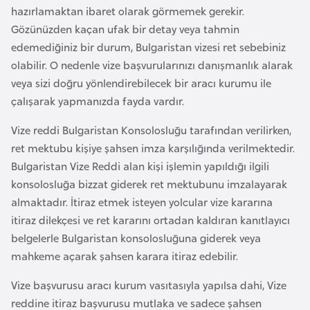
E
hazırlamaktan ibaret olarak görmemek gerekir.
t
Gözünüzden kaçan ufak bir detay veya tahmin
i
edemediğiniz bir durum, Bulgaristan vizesi ret sebebiniz
y
olabilir. O nedenle vize başvurularınızı danışmanlık alarak
o
veya sizi doğru yönlendirebilecek bir aracı kurumu ile
p
çalışarak yapmanızda fayda vardır.
y
a
Vize reddi Bulgaristan Konsolosluğu tarafından verilirken,
ret mektubu kişiye şahsen imza karşılığında verilmektedir.
Bulgaristan Vize Reddi alan kişi işlemin yapıldığı ilgili
F
konsolosluğa bizzat giderek ret mektubunu imzalayarak
i
almaktadır. İtiraz etmek isteyen yolcular vize kararına
l
itiraz dilekçesi ve ret kararını ortadan kaldıran kanıtlayıcı
d
belgelerle Bulgaristan konsolosluğuna giderek veya
i
mahkeme açarak şahsen karara itiraz edebilir.
ş
i
Vize başvurusu aracı kurum vasıtasıyla yapılsa dahi, Vize
S
reddine itiraz başvurusu mutlaka ve sadece şahsen