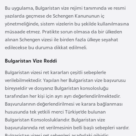
o
Bu uygulama, Bulgaristan vize rejimi tanımında ve resmi
yazılarda geçmese de Schengen Kanununun iç
B
yönetmeliğinde, sistem vizelerin bu şekilde kullanılmasına
u
müsaade etmez. Pratikte sorun olmasa da bir ülkeden
l
alınan Schengen vizesi ile birden fazla ülkeye seyahat
g
edilecekse bu duruma dikkat edilmeli.
a
Bulgaristan Vize Reddi
r
i
Bulgaristan vizesi ret kararları çeşitli sebeplerle
s
verilebilmektedir. Yapılan her Bulgaristan vize başvurusu
t
bireyseldir ve dosyanız Bulgaristan konsolosluğu
a
tarafından her kişi için ayrı ayrı değerlendirilmektedir.
n
Başvurularının değerlendirilmesi ve karara bağlanması
hususunda tek yetkili merci Türkiye’de bulunan
E
Bulgaristan Konsolosluklarıdır. Bulgaristan vize
r
başvurularında ret verilmesinin belli başlı sebepleri vardır.
m
Bulgaristan vizesi ret sebepleri aşağıdaki gibidir: