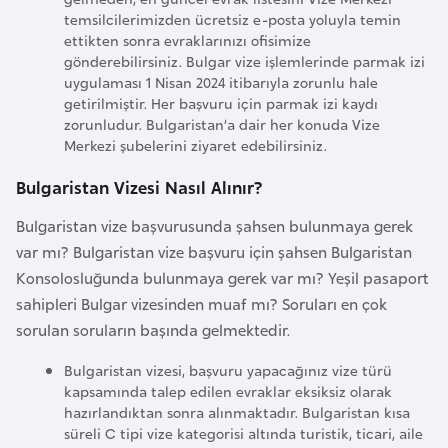
F
temsilcilerimizden ücretsiz e-posta yoluyla temin
a
ettikten sonra evraklarınızı ofisimize
gönderebilirsiniz. Bulgar vize işlemlerinde parmak izi
s
uygulaması 1 Nisan 2024 itibarıyla zorunlu hale
o
getirilmiştir. Her başvuru için parmak izi kaydı
zorunludur. Bulgaristan’a dair her konuda Vize
Merkezi şubelerini ziyaret edebilirsiniz.
Ç
a
Bulgaristan Vizesi Nasıl Alınır?
d
Bulgaristan vize başvurusunda şahsen bulunmaya gerek
var mı? Bulgaristan vize başvuru için şahsen Bulgaristan
Ç
Konsolosluğunda bulunmaya gerek var mı? Yeşil pasaport
e
sahipleri Bulgar vizesinden muaf mı? Soruları en çok
k
sorulan soruların başında gelmektedir.
C
u
Bulgaristan vizesi, başvuru yapacağınız vize türü
kapsamında talep edilen evraklar eksiksiz olarak
m
hazırlandıktan sonra alınmaktadır. Bulgaristan kısa
h
süreli C tipi vize kategorisi altında turistik, ticari, aile
u