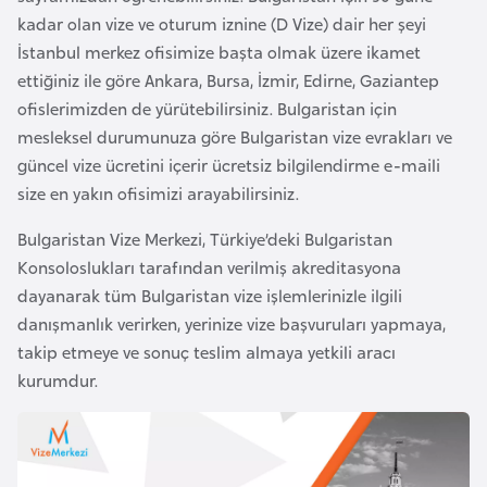
kadar olan vize ve oturum iznine (D Vize) dair her şeyi
a
İstanbul merkez ofisimize başta olmak üzere ikamet
r
ettiğiniz ile göre Ankara, Bursa, İzmir, Edirne, Gaziantep
u
ofislerimizden de yürütebilirsiniz. Bulgaristan için
s
mesleksel durumunuza göre Bulgaristan vize evrakları ve
güncel vize ücretini içerir ücretsiz bilgilendirme e-maili
B
size en yakın ofisimizi arayabilirsiniz.
e
l
Bulgaristan Vize Merkezi, Türkiye’deki Bulgaristan
ç
Konsoloslukları tarafından verilmiş akreditasyona
i
dayanarak tüm Bulgaristan vize işlemlerinizle ilgili
k
danışmanlık verirken, yerinize vize başvuruları yapmaya,
a
takip etmeye ve sonuç teslim almaya yetkili aracı
kurumdur.
B
e
n