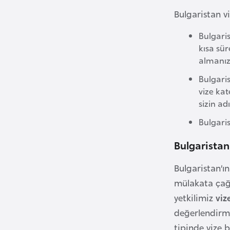
Bulgaristan vi
B
Bulgaris
u
kısa sür
l
almanıza
g
Bulgaris
a
vize kat
r
sizin a
i
s
Bulgaris
t
Bulgaristan
a
n
Bulgaristan’ı
mülakata çağı
B
yetkilimiz
viz
u
değerlendirme
r
tipinde vize 
k