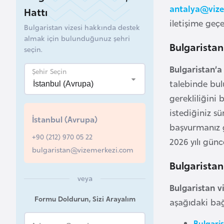
antalya@viz
Hattı
B
iletişime geçe
Bulgaristan vizesi hakkında destek
e
almak için bulunduğunuz şehri
l
Bulgaristan
seçin.
a
Bulgaristan’
r
Şehir Seçin
u
talebinde bul
s
gerekliliğini 
istediğiniz sü
İstanbul (Avrupa)
B
başvurmanız ge
+90 (212) 970 05 22
e
2026 yılı günc
bulgaristan@vizemerkezi.com
l
ç
Bulgaristan
i
veya
Bulgaristan v
k
Formu Doldurun, Sizi Arayalım
aşağıdaki bağl
a
Bulgaris