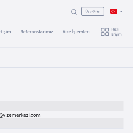
Üye Girişi
Hızlı
etişim
Referanslarımız
Vize İşlemleri
Erişim
@vizemerkezi.com