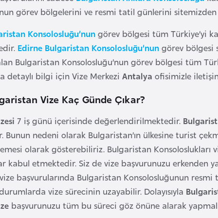
un görev bölgelerini ve resmi tatil günlerini sitemizden 
aristan Konsolosluğu’nun
görev bölgesi tüm Türkiye’yi ka
edir.
Edirne Bulgaristan Konsolosluğu’nun
görev bölgesi
alan Bulgaristan Konsolosluğu’nun görev bölgesi tüm Türk
 detaylı bilgi için Vize Merkezi
Antalya
ofisimizle iletiş
lgaristan Vize Kaç Günde Çıkar?
izesi
7 iş günü içerisinde değerlendirilmektedir.
Bulgarist
ir. Bunun nedeni olarak Bulgaristan’ın ülkesine turist çe
emesi olarak gösterebiliriz. Bulgaristan Konsoloslukları v
r kabul etmektedir. Siz de vize başvurunuzu erkenden yap
vize başvurularında Bulgaristan Konsolosluğunun resmi t
 durumlarda vize sürecinin uzayabilir. Dolayısıyla
Bulgari
ize
başvurunuzu tüm bu süreci göz önüne alarak yapmalıs