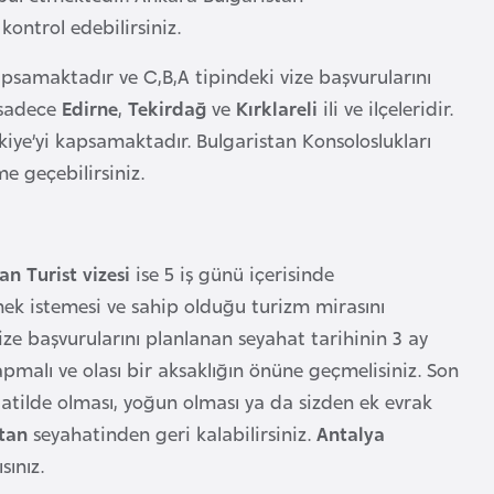
kontrol edebilirsiniz.
psamaktadır ve C,B,A tipindeki vize başvurularını
 sadece
Edirne
,
Tekirdağ
ve
Kırklareli
ili ve ilçeleridir.
iye’yi kapsamaktadır. Bulgaristan Konsoloslukları
ime geçebilirsiniz.
an Turist vizesi
ise 5 iş günü içerisinde
kmek istemesi ve sahip olduğu turizm mirasını
ize başvurularını planlanan seyahat tarihinin 3 ay
malı ve olası bir aksaklığın önüne geçmelisiniz. Son
atilde olması, yoğun olması ya da sizden ek evrak
stan
seyahatinden geri kalabilirsiniz.
Antalya
ınız.