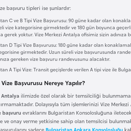
ze başvuru tipleri ise şunlardır:
tan C ve B Tipi Vize Başvurusu: 90 güne kadar olan konaklam
eli vize kategorisine girmektedir ve 180 gün boyunca geçerlil
 gerek yoktur. Vize Merkezi Antalya ofisimiz sizin adınıza be
tan D Tipi Vize Başvurusu: 180 güne kadar olan konaklamalı 
egorisine girmektedir. Uzun süreli vize başvurusunda randev
dınıza gereken vize başvuru randevusunu alacaktır.
tan A Tipi Vize: Transit geçişlerde verilen A tipi vize ile Bulg
 Vize Başvurusu Nereye Yapılır?
n
Antalya
ilimizde özel olarak bir temsilciliği bulunmamak
rmamaktadır. Dolayısıyla tüm işlemlerinizi Vize Merkezi
e başvuru
evraklarını Bulgaristan Konsolosluğuna iletecekt
 ve onay verme yetkisine sahip olan temsilcisi bulunmakta
başvurularını sadece
Bulgaristan Ankara Konsolosluğu
kab