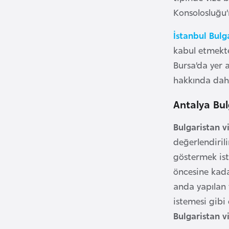
Konsolosluğu’n
i
n
İstanbul Bulg
a
kabul etmekt
F
Bursa’da yer 
a
s
hakkında daha
o
Antalya Bu
Ç
Bulgaristan v
a
değerlendiril
d
göstermek ist
öncesine kada
Ç
anda yapılan 
e
istemesi gibi
k
Bulgaristan v
C