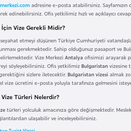
emerkezi.com
adresine e-posta atabilirsiniz. Sayfamızın 
rek edinebilirsiniz. Ofis yetkilimiz hızlı ve açıklayıcı ceva
 İçin Vize Gerekli Midir?
a
seyahat etmeyi düşünen Türkiye Cumhuriyeti vatandaşla
unması gerekmektedir. Sahip olduğunuz pasaport ve Bulg
belirlemektedir. Vize Merkezi
Antalya
ofisimizi arayarak 
reyi söyleyebilirsiniz. Ofis yetkilimiz
Bulgaristan
vizesine 
rektiğini sizlere iletecektir.
Bulgaristan vizesi
almak zor
el vize ücretini e-posta yoluyla tarafınıza gelmesini isteye
 Vize Türleri Nelerdir?
ize
türleri yolculuk amacınıza göre değişmektedir. Meslek
antılardan ulaşabilir ve inceleyebilirsiniz.
tan Turist Vizesi