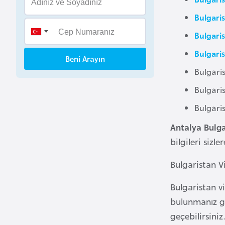
B
Bulgaris
e
n
Bulgaris
i
Bulgaris
Beni Arayın
n
Bulgaris
Bulgaris
B
o
Bulgaris
s
Antalya Bulga
n
bilgileri sizle
a
H
Bulgaristan Vi
e
r
Bulgaristan v
s
bulunmanız ge
e
geçebilirsiniz
k