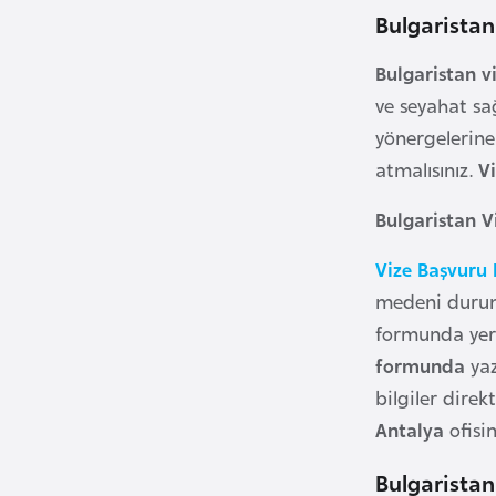
u
Bulgaristan
m
h
Bulgaristan v
u
ve seyahat sa
r
yönergelerine
i
atmalısınız.
V
y
e
Bulgaristan 
t
i
Vize Başvuru
medeni durumu
C
formunda yer
e
formunda
yaz
z
bilgiler direk
a
Antalya
ofisi
y
i
Bulgaristan