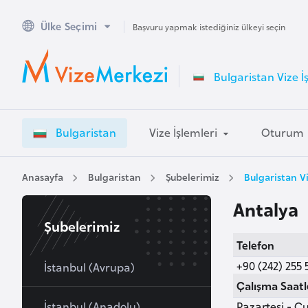
Ülke Seçimi
A
Başvuru yapmak istediğiniz ülkeyi seçin
v
u
Bulgaristan Vize İ
s
t
r
Bulgaristan
Vize İşlemleri
Oturum
a
l
y
Anasayfa
Bulgaristan
Şubelerimiz
Bulgaristan V
a
Antalya
Şubelerimiz
A
Telefon
v
+90 (242) 255 
u
İstanbul (Avrupa)
s
Çalışma Saatl
t
İstanbul (Anadolu)
Pazartesi - Cu