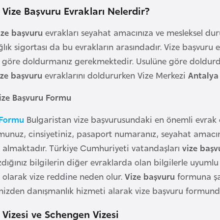
 Vize Başvuru Evrakları Nelerdir?
ize başvuru
evrakları seyahat amacınıza ve mesleksel du
ğlık sigortası da bu evrakların arasındadır. Vize başvuru 
 göre doldurmanız gerekmektedir. Usulüne göre doldurdu
ize başvuru
evraklarını doldururken Vize Merkezi
Antaly
Vize Başvuru Formu
 Formu
Bulgaristan vize başvurusundaki en önemli evrak ol
nuz, cinsiyetiniz, pasaport numaranız, seyahat amacınız
 almaktadır. Türkiye Cumhuriyeti vatandaşları
vize baş
dığınız bilgilerin diğer evraklarda olan bilgilerle uyum
t olarak vize reddine neden olur.
Vize başvuru
formuna şa
mizden danışmanlık hizmeti alarak vize başvuru formund
 Vizesi ve Schengen Vizesi