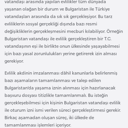
vatandaşı arasında yapılan evlilikler tüm dünyada
e
yaşanan olağan bir durum ve Bulgaristan ile Türkiye
y
vatandaşları arasında da sık sık gerçekleşiyor. Bu tarz
n
evliliklerin sosyal gerçekliği dışında bazı resmi
değişikliklerin gerçekleşmesini mecburi kılabiliyor. Örneğin
B
Bulgaristan vatandaşı ile evlilik gerçekleştiren bir T.C.
a
vatandaşının eşi ile birlikte onun ülkesinde yaşayabilmesi
n
için bazı yasal zorunlulukları yerine getirerek izin alması
g
gerekiyor.
l
Evlilik akdinin imzalanması dâhil kanunlarla belirlenmiş
a
bazı aşamaların tamamlanması ve talep edilen
d
Bulgaristan’da yaşama iznin alınması için hazırlanacak
e
başvuru dosyası titizlikle tamamlanmalı. Bu isteğin
ş
gerçekleşebilmesi için kişinin Bulgaristan vatandaşı evlilik
ile oturum izni ismi verilen süreci gerçekleştirmesi gerekir.
B
Birkaç aşamadan oluşan süreç, iki ülkede de
e
tamamlanması işlemleri içeriyor.
l