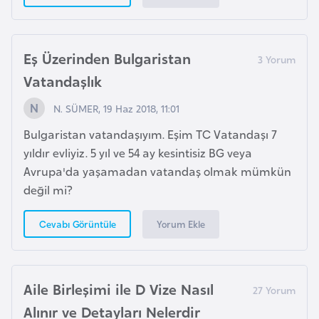
s
t
a
Eş Üzerinden Bulgaristan
n
Vatandaşlık
H
N. SÜMER, 19 Haz 2018, 11:01
ı
Bulgaristan vatandaşıyım. Eşim TC Vatandaşı 7
r
yıldır evliyiz. 5 yıl ve 54 ay kesintisiz BG veya
v
Avrupa'da yaşamadan vatandaş olmak mümkün
a
değil mi?
t
i
Yorum Ekle
Cevabı Görüntüle
s
t
a
n
Aile Birleşimi ile D Vize Nasıl
Alınır ve Detayları Nelerdir