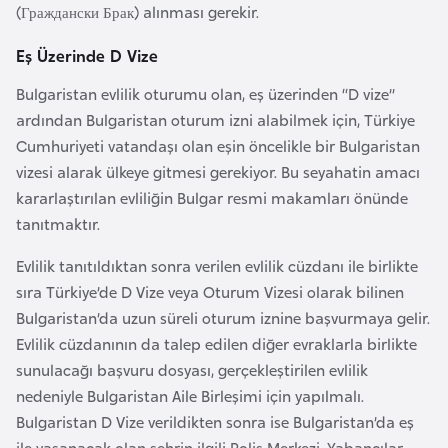
(Граждански Брак) alınması gerekir.
o
Eş Üzerinde D Vize
B
Bulgaristan evlilik oturumu olan, eş üzerinden “D vize”
u
ardından Bulgaristan oturum izni alabilmek için, Türkiye
l
Cumhuriyeti vatandaşı olan eşin öncelikle bir Bulgaristan
g
vizesi alarak ülkeye gitmesi gerekiyor. Bu seyahatin amacı
a
kararlaştırılan evliliğin Bulgar resmi makamları önünde
r
tanıtmaktır.
i
s
Evlilik tanıtıldıktan sonra verilen evlilik cüzdanı ile birlikte
t
sıra Türkiye’de D Vize veya Oturum Vizesi olarak bilinen
a
Bulgaristan’da uzun süreli oturum iznine başvurmaya gelir.
n
Evlilik cüzdanının da talep edilen diğer evraklarla birlikte
sunulacağı başvuru dosyası, gerçekleştirilen evlilik
E
nedeniyle Bulgaristan Aile Birleşimi için yapılmalı.
r
Bulgaristan D Vize verildikten sonra ise Bulgaristan’da eş
m
ile yaşanacak olan şehrin ilgili Polis Merkezi, Yabancılar