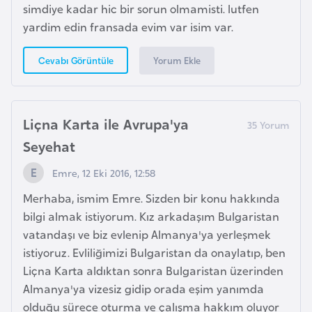
simdiye kadar hic bir sorun olmamisti. lutfen
p
yardim edin fransada evim var isim var.
a
n
Yorum Ekle
Cevabı Görüntüle
y
a
Liçna Karta ile Avrupa'ya
İ
Seyehat
s
r
Emre, 12 Eki 2016, 12:58
a
Merhaba, ismim Emre. Sizden bir konu hakkında
i
bilgi almak istiyorum. Kız arkadaşım Bulgaristan
l
vatandaşı ve biz evlenip Almanya'ya yerleşmek
istiyoruz. Evliliğimizi Bulgaristan da onaylatıp, ben
İ
Liçna Karta aldıktan sonra Bulgaristan üzerinden
s
Almanya'ya vizesiz gidip orada eşim yanımda
v
olduğu sürece oturma ve çalışma hakkım oluyor