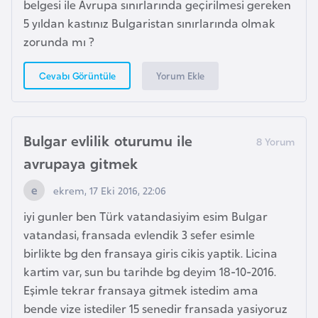
belgesi ile Avrupa sınırlarında geçirilmesi gereken
e
5 yıldan kastınız Bulgaristan sınırlarında olmak
zorunda mı ?
I
r
Yorum Ekle
Cevabı Görüntüle
a
k
Bulgar evlilik oturumu ile
İ
avrupaya gitmek
r
l
ekrem, 17 Eki 2016, 22:06
a
iyi gunler ben Türk vatandasiyim esim Bulgar
n
vatandasi, fransada evlendik 3 sefer esimle
d
birlikte bg den fransaya giris cikis yaptik. Licina
a
kartim var, sun bu tarihde bg deyim 18-10-2016.
Eşimle tekrar fransaya gitmek istedim ama
İ
bende vize istediler 15 senedir fransada yasiyoruz
s