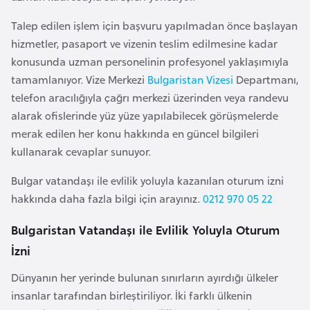
a
l
e
Talep edilen işlem için başvuru yapılmadan önce başlayan
m
hizmetler, pasaport ve vizenin teslim edilmesine kadar
A
l
konusunda uzman personelinin profesyonel yaklaşımıyla
z
e
tamamlanıyor. Vize Merkezi
Bulgaristan Vizesi
Departmanı,
e
r
telefon aracılığıyla çağrı merkezi üzerinden veya randevu
r
i
alarak ofislerinde yüz yüze yapılabilecek görüşmelerde
b
merak edilen her konu hakkında en güncel bilgileri
a
kullanarak cevaplar sunuyor.
y
c
Bulgar vatandaşı ile evlilik yoluyla kazanılan oturum izni
a
hakkında daha fazla bilgi için arayınız.
0212 970 05 22
n
Bulgaristan Vatandaşı ile Evlilik Yoluyla Oturum
B
İzni
a
Dünyanın her yerinde bulunan sınırların ayırdığı ülkeler
h
insanlar tarafından birleştiriliyor. İki farklı ülkenin
r