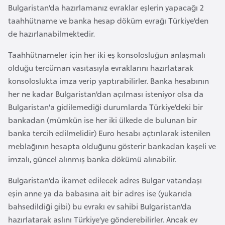
F
Bulgaristan’da hazırlamanız evraklar eşlerin yapacağı 2
a
taahhütname ve banka hesap döküm evrağı Türkiye’den
s
de hazırlanabilmektedir.
o
Taahhütnameler için her iki eş konsolosluğun anlaşmalı
olduğu tercüman vasıtasıyla evraklarını hazırlatarak
Ç
konsoloslukta imza verip yaptırabilirler. Banka hesabının
a
her ne kadar Bulgaristan’dan açılması isteniyor olsa da
d
Bulgaristan’a gidilemediği durumlarda Türkiye’deki bir
bankadan (mümkün ise her iki ülkede de bulunan bir
Ç
banka tercih edilmelidir) Euro hesabı açtırılarak istenilen
e
meblağının hesapta olduğunu gösterir bankadan kaşeli ve
k
imzalı, güncel alınmış banka dökümü alınabilir.
C
Bulgaristan’da ikamet edilecek adres Bulgar vatandaşı
u
eşin anne ya da babasına ait bir adres ise (yukarıda
m
bahsedildiği gibi) bu evrakı ev sahibi Bulgaristan’da
h
hazırlatarak aslını Türkiye’ye gönderebilirler. Ancak ev
u