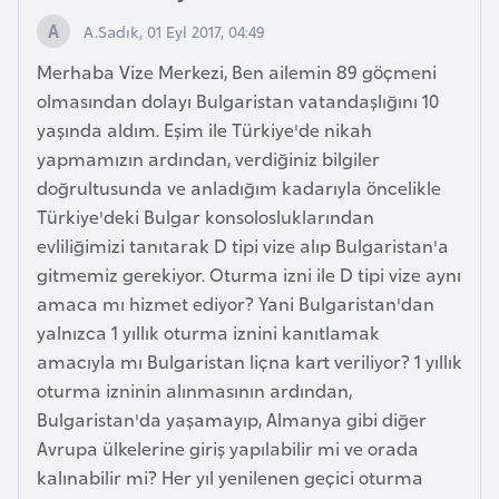
H
A.Sadık, 01 Eyl 2017, 04:49
o
l
Merhaba Vize Merkezi, Ben ailemin 89 göçmeni
l
olmasından dolayı Bulgaristan vatandaşlığını 10
a
yaşında aldım. Eşim ile Türkiye'de nikah
n
yapmamızın ardından, verdiğiniz bilgiler
d
doğrultusunda ve anladığım kadarıyla öncelikle
a
Türkiye'deki Bulgar konsolosluklarından
evliliğimizi tanıtarak D tipi vize alıp Bulgaristan'a
gitmemiz gerekiyor. Oturma izni ile D tipi vize aynı
İ
amaca mı hizmet ediyor? Yani Bulgaristan'dan
n
yalnızca 1 yıllık oturma iznini kanıtlamak
g
amacıyla mı Bulgaristan liçna kart veriliyor? 1 yıllık
i
oturma izninin alınmasının ardından,
l
Bulgaristan'da yaşamayıp, Almanya gibi diğer
t
Avrupa ülkelerine giriş yapılabilir mi ve orada
e
kalınabilir mi? Her yıl yenilenen geçici oturma
r