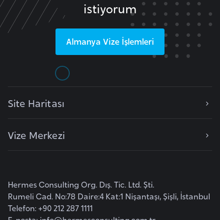
istiyorum
K
a
Almanya
Vize İşlemleri
m
e
r
u
Site Haritası
n
Vize Merkezi
K
a
n
a
Hermes Consulting Org. Dış. Tic. Ltd. Şti.
d
Rumeli Cad. No:78 Daire:4 Kat:1 Nişantaşı, Şişli, İstanbul
a
Telefon: +90 212 287 1111
E-posta:
info@hermesconsulting.com.tr