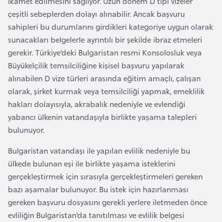
ikamet edilmesini sağlıyor. Uzun dönem D tipi vizeler
k
çeşitli sebeplerden dolayı alınabilir. Ancak başvuru
a
sahipleri bu durumlarını girdikleri kategoriye uygun olarak
sunacakları belgelerle ayrıntılı bir şekilde ibraz etmeleri
D
gerekir. Türkiye’deki Bulgaristan resmi Konsolosluk veya
e
Büyükelçilik temsilciliğine kişisel başvuru yapılarak
m
alınabilen D vize türleri arasında eğitim amaçlı, çalışan
o
olarak, şirket kurmak veya temsilciliği yapmak, emeklilik
k
hakları dolayısıyla, akrabalık nedeniyle ve evlendiği
r
yabancı ülkenin vatandaşıyla birlikte yaşama talepleri
a
bulunuyor.
t
Bulgaristan vatandaşı ile yapılan evlilik nedeniyle bu
i
ülkede bulunan eşi ile birlikte yaşama isteklerini
k
gerçekleştirmek için sırasıyla gerçekleştirmeleri gereken
K
bazı aşamalar bulunuyor. Bu istek için hazırlanması
o
gereken başvuru dosyasını gerekli yerlere iletmeden önce
n
evliliğin Bulgaristan’da tanıtılması ve evlilik belgesi
g