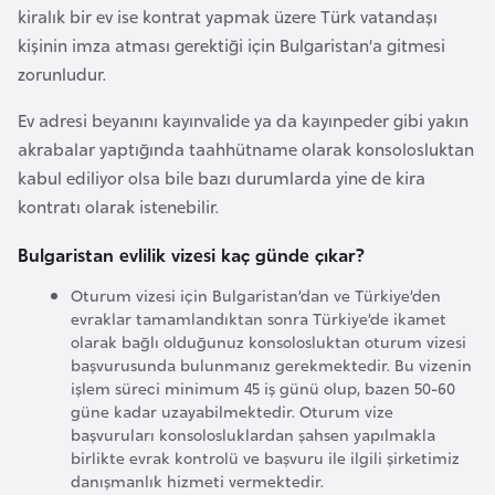
kiralık bir ev ise kontrat yapmak üzere Türk vatandaşı
r
kişinin imza atması gerektiği için Bulgaristan’a gitmesi
i
zorunludur.
y
e
Ev adresi beyanını kayınvalide ya da kayınpeder gibi yakın
t
akrabalar yaptığında taahhütname olarak konsolosluktan
i
kabul ediliyor olsa bile bazı durumlarda yine de kira
kontratı olarak istenebilir.
C
Bulgaristan evlilik vizesi kaç günde çıkar?
e
z
Oturum vizesi için Bulgaristan’dan ve Türkiye’den
evraklar tamamlandıktan sonra Türkiye’de ikamet
a
olarak bağlı olduğunuz konsolosluktan oturum vizesi
y
başvurusunda bulunmanız gerekmektedir. Bu vizenin
i
işlem süreci minimum 45 iş günü olup, bazen 50-60
r
güne kadar uzayabilmektedir. Oturum vize
başvuruları konsolosluklardan şahsen yapılmakla
birlikte evrak kontrolü ve başvuru ile ilgili şirketimiz
C
danışmanlık hizmeti vermektedir.