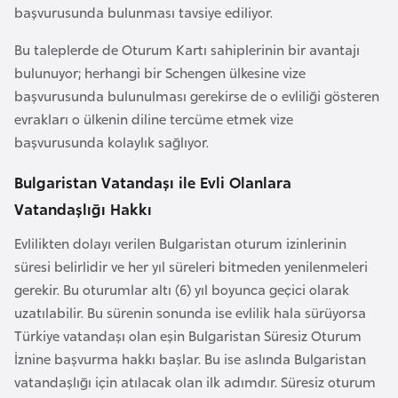
başvurusunda bulunması tavsiye ediliyor.
i
y
Bu taleplerde de Oturum Kartı sahiplerinin bir avantajı
a
bulunuyor; herhangi bir Schengen ülkesine vize
başvurusunda bulunulması gerekirse de o evliliği gösteren
G
evrakları o ülkenin diline tercüme etmek vize
a
başvurusunda kolaylık sağlıyor.
n
Bulgaristan Vatandaşı ile Evli Olanlara
a
Vatandaşlığı Hakkı
G
Evlilikten dolayı verilen Bulgaristan oturum izinlerinin
i
süresi belirlidir ve her yıl süreleri bitmeden yenilenmeleri
n
gerekir. Bu oturumlar altı (6) yıl boyunca geçici olarak
e
uzatılabilir. Bu sürenin sonunda ise evlilik hala sürüyorsa
B
Türkiye vatandaşı olan eşin Bulgaristan Süresiz Oturum
i
İznine başvurma hakkı başlar. Bu ise aslında Bulgaristan
s
vatandaşlığı için atılacak olan ilk adımdır. Süresiz oturum