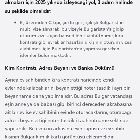
almaları için 2025 yılında izleyeceği yol, 3 adım halinde
l
şu şekilde olmalıdır:
g
a
Eş üzerinden C tipi, çoklu giriş-çıkışlı Bulgaristan
r
multi vize alınarak, bu vizeyle Bulgaristan’a gidip
oturum vizesi için bahsedilen taahhütname, kira
i
kontratı gibi evraklar hazırlanır. Kişinin oturum vizesi
s
alabilmesi için Bulgaristan’da yapması gereken
t
işlemler bulunmaktadır.
a
Kira Kontratı, Adres Beyanı ve Banka Dökümü
n
Ayrıca ev sahibinden kira kontratı haricinde kendi
B
evlerinde kalacaklarını beyan ettiği noter tasdikli ayrı bir
u
beyanname daha yapılmalıdır. Bu adres Bulgar vatandaşı
r
eşin anne ya da babası gibi birinci dereceden akrabasına
k
ait bir ev ise ev sahibinin evinde oturacaklarını, oturacağı
i
adresi beyan ettiği noter tasdikli taahhütname şeklinde
n
yapılabilir. Bu evrakın arkasına evin tapusu ve ev sahibi
a
kişinin Bulgar kimlik kartı görüntüsü eklenmelidir.