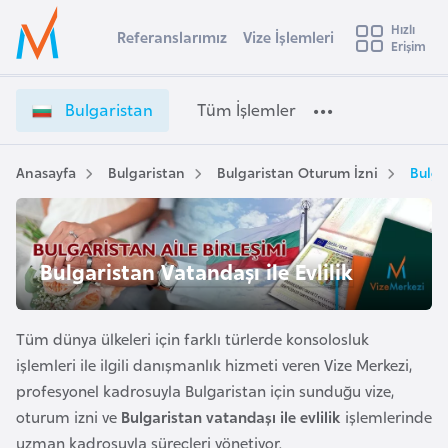
u
Hızlı
s
Referanslarımız
Vize İşlemleri
Başvuru yapmak istediğiniz ülkeyi seçin
Erişim
B
İ
Üye
t
Ülke Seçimi
u
Girişi
r
l
l
Bulgaristan
Tüm İşlemler
a
g
l
e
a
y
r
Anasayfa
Bulgaristan
Bulgaristan Oturum İzni
Bulga
t
a
i
s
i
t
A
a
ş
Bulgaristan Vatandaşı ile Evlilik
v
n
u
i
V
s
i
Tüm dünya ülkeleri için farklı türlerde konsolosluk
m
t
z
işlemleri ile ilgili danışmanlık hizmeti veren Vize Merkezi,
u
e
profesyonel kadrosuyla Bulgaristan için sunduğu vize,
r
İ
oturum izni ve
Bulgaristan vatandaşı ile evlilik
işlemlerinde
y
ş
uzman kadrosuyla süreçleri yönetiyor.