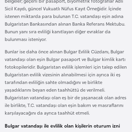
belgeler; geçerli bir pasaport, biyometrik fotoğraflar Adli
i
Sicil Kaydı, güncel Vukuatlı Nüfus Kayıt Örneğidir. İçinde
n
istenen miktarda para bulunan T.C. vatandaşı eşin adına
Bulgaristan Bankasından alınan Banka Referans Mektubu.
B
Bunun yanı sıra evliliği kanıtlayan diğer evraklar da
o
bulunması isteniyor.
s
n
Bunlar ise daha önce alınan Bulgar Evlilik Cüzdanı, Bulgar
a
vatandaşı olan eşin Bulgar pasaport ve Bulgar kimlik kartı
H
fotokopileridir. Bulgaristan evlilik işlemleri için talep edilen
e
Bulgaristan evlilik vizesinin alınabilmesi için ayrıca iki eş
r
tarafından evliliğin sahte olmadığını ve birlikte
s
yaşadıklarını beyan eden taahhüttü de verilmeli.
e
Bulgaristan vatandaşı olan eş bir de yaşanacak olan adres
k
ile birlikte, T.C. vatandaşı olan eşin bakım ve masraflarını
karşılayacağını da ayrıca taahhüt etmeli.
B
Bulgar vatandaşı ile evlilik olan kişilerin oturum izni
u