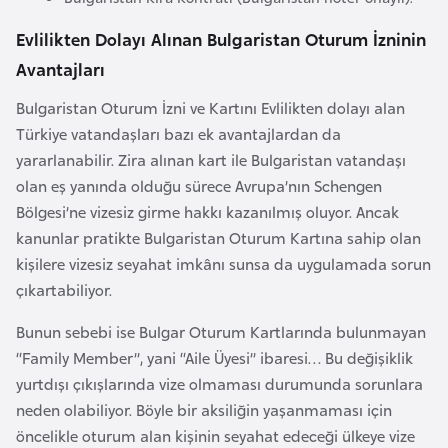
F
Evlilikten Dolayı Alınan Bulgaristan Oturum İzninin
r
a
Avantajları
n
Bulgaristan Oturum İzni ve Kartını Evlilikten dolayı alan
s
Türkiye vatandaşları bazı ek avantajlardan da
a
yararlanabilir. Zira alınan kart ile Bulgaristan vatandaşı
olan eş yanında olduğu sürece Avrupa’nın Schengen
G
Bölgesi’ne vizesiz girme hakkı kazanılmış oluyor. Ancak
a
kanunlar pratikte Bulgaristan Oturum Kartına sahip olan
b
kişilere vizesiz seyahat imkânı sunsa da uygulamada sorun
o
çıkartabiliyor.
n
Bunun sebebi ise Bulgar Oturum Kartlarında bulunmayan
“Family Member”, yani “Aile Üyesi” ibaresi… Bu değişiklik
G
yurtdışı çıkışlarında vize olmaması durumunda sorunlara
a
neden olabiliyor. Böyle bir aksiliğin yaşanmaması için
m
öncelikle oturum alan kişinin seyahat edeceği ülkeye vize
b