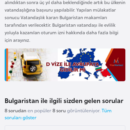
s
alındıktan sonra üç yıl daha beklendiğinde artık bu ülkenin
a
vatandaşlığına başvuru yapılabilir. Yapılan mülakatlar
u
sonucu Vatandaşlık kararı Bulgaristan makamları
tarafından verilecektir. Bulgaristan vatandaşı ile evlilik
yoluyla kazanılan oturum izni hakkında daha fazla bilgi
G
için arayınız.
i
n
e
G
r
e
n
Bulgaristan ile ilgili sizden gelen sorular
a
8 sorudan
en popüler
8 soru
görüntüleniyor.
Tüm
d
soruları göster
a