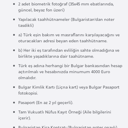
a
2 adet biometrik fotoğraf (35x45 mm ebatlarında,
h
güncel, beyaz fon üzeri)
i
Yapılacak taahhütnameler (Bulgaristan'dan noter
l
tasdikli)
i
a) Türk eşin bakım ve masraflarını karşılayacağını ve
oturacakları adresi beyan eden taahhütname.
F
b) Her iki eş tarafından evliliğin sahte olmadığına ve
i
birlikte yaşadıklarına dair taahütname.
n
Türk eş adına herhangi bir Bulgar bankasından hesap
l
açtırılmalı ve hesabınızda minumum 4000 Euro
a
olmalıdır.
n
Bulgar Kimlik Kartı (Liçna kart) veya Bulgar Pasaport
d
fotokopisi.
i
Pasaport (En az 2 yıl geçerli).
y
Tam Vukuatlı Nüfus Kayıt Örneği (Aile bilgilerini
a
içerir).
Bulgaristan Kira Kontratı (Bulgaristan noter onaylı).