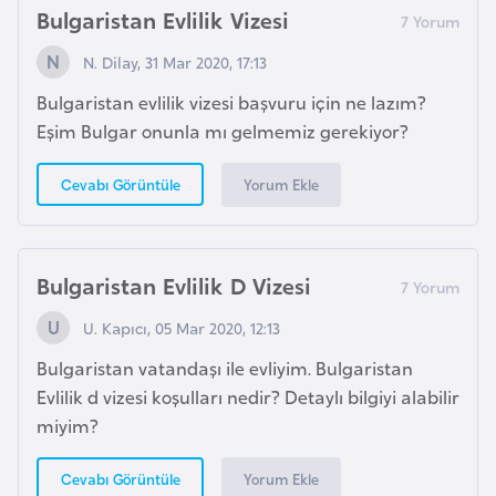
Bulgaristan Evlilik Vizesi
G
ü
N. Dilay, 31 Mar 2020, 17:13
n
Bulgaristan evlilik vizesi başvuru için ne lazım?
e
Eşim Bulgar onunla mı gelmemiz gerekiyor?
y
K
Yorum Ekle
Cevabı Görüntüle
o
r
e
Bulgaristan Evlilik D Vizesi
G
U. Kapıcı, 05 Mar 2020, 12:13
ü
Bulgaristan vatandaşı ile evliyim. Bulgaristan
n
Evlilik d vizesi koşulları nedir? Detaylı bilgiyi alabilir
e
miyim?
y
S
Yorum Ekle
Cevabı Görüntüle
u