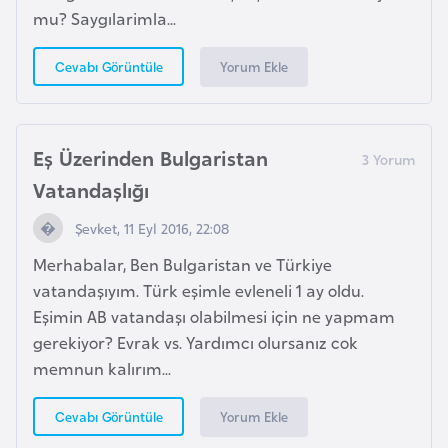
e
mu? Saygılarimla...
ç
Yorum Ekle
Cevabı Görüntüle
İ
s
v
Eş Üzerinden Bulgaristan
i
Vatandaşlığı
ç
r
Şevket, 11 Eyl 2016, 22:08
e
Merhabalar, Ben Bulgaristan ve Türkiye
vatandaşıyım. Türk eşimle evleneli 1 ay oldu.
İ
Eşimin AB vatandaşı olabilmesi için ne yapmam
t
gerekiyor? Evrak vs. Yardımcı olursanız cok
a
memnun kalırım...
l
y
Yorum Ekle
Cevabı Görüntüle
a