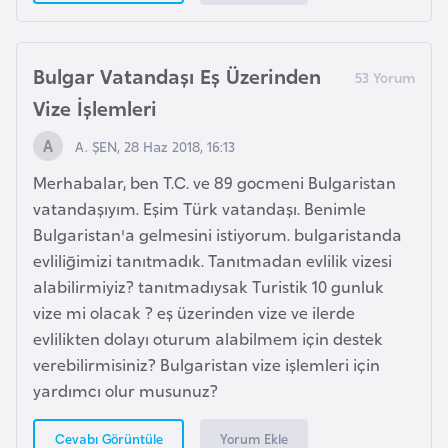
d
a
n
Bulgar Vatandaşı Eş Üzerinden
Vize İşlemleri
G
A. ŞEN, 28 Haz 2018, 16:13
u
Merhabalar, ben T.C. ve 89 gocmeni Bulgaristan
y
vatandaşıyım. Eşim Türk vatandaşı. Benimle
a
Bulgaristan'a gelmesini istiyorum. bulgaristanda
n
evliliğimizi tanıtmadık. Tanıtmadan evlilik vizesi
a
alabilirmiyiz? tanıtmadıysak Turistik 10 gunluk
vize mi olacak ? eş üzerinden vize ve ilerde
H
evlilikten dolayı oturum alabilmem için destek
i
verebilirmisiniz? Bulgaristan vize işlemleri için
n
yardımcı olur musunuz?
d
i
Yorum Ekle
Cevabı Görüntüle