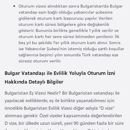
i
Oturum vizesi alındıktan sonra Bulgaristan’da Bulgar
b
vatandaşı eşin bağlı olduğu yabancılar şubesine
u
gidilerek oturum kartı başvurusu yapılır. Verilen
t
oturum kartı süresi bölgelere göre değişkenlik
gösterir. Bununla birlikte genellikle 1 yıllık verilir ve
i
oturum kartı her sene süresi bitmeden yenilenir. İlk
beş yıl bu şekilde 1’er yıllık oturum kartı alınır. Sonra
Ç
ise Yabancılar Şubesi’nin istemiş olduğu şartlı koşullar
sağlanırsa beşinci yılın sonunda Türk vatandaşı eşe
i
süresiz oturum verilir.
n
Bulgar Vatandaşı ile Evlilik Yoluyla Oturum İzni
D
Hakkında Detaylı Bilgiler
a
Bulgaristan Eş Vizesi Nedir? Bir Bulgaristan vatandaşı ile
n
yapılacak evliliklerde, eş ile birlikte yaşanabilmesi için
i
öncelikle Bulgaristan Evlilik Vizesi diğer adıyla “D vize”
m
alınması gerekir. Özel vizeler kapsamında değerlendirilen
a
D vize, bir ülkede uzun süreli, yani 90 günden fazla bir süre
r