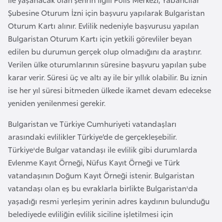
e
Şubesine Oturum İzni için başvuru yapılarak Bulgaristan
n
Oturum Kartı alınır. Evlilik nedeniyle başvurusu yapılan
i
Bulgaristan Oturum Kartı için yetkili görevliler beyan
s
edilen bu durumun gerçek olup olmadığını da araştırır.
t
Verilen ülke oturumlarının süresine başvuru yapılan şube
a
karar verir. Süresi üç ve altı ay ile bir yıllık olabilir. Bu iznin
n
ise her yıl süresi bitmeden ülkede ikamet devam edecekse
yeniden yenilenmesi gerekir.
E
Bulgaristan ve Türkiye Cumhuriyeti vatandaşları
s
arasındaki evlilikler Türkiye’de de gerçekleşebilir.
t
Türkiye'de Bulgar vatandaşı ile evlilik gibi durumlarda
o
Evlenme Kayıt Örneği, Nüfus Kayıt Örneği ve Türk
n
vatandaşının Doğum Kayıt Örneği istenir. Bulgaristan
y
vatandaşı olan eş bu evraklarla birlikte Bulgaristan'da
a
yaşadığı resmi yerleşim yerinin adres kaydının bulunduğu
belediyede evliliğin evlilik siciline işletilmesi için