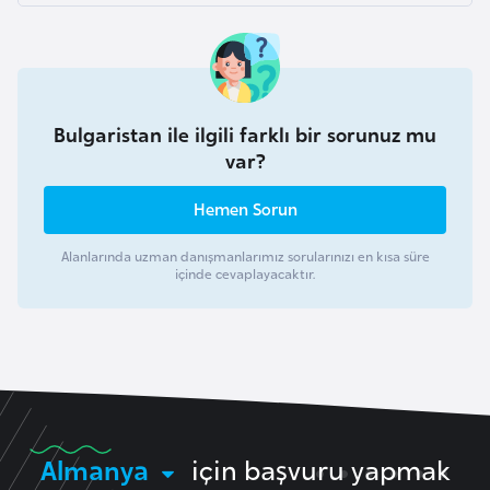
İ
z
l
Bulgaristan ile ilgili farklı bir sorunuz mu
a
var?
n
d
Hemen Sorun
a
Alanlarında uzman danışmanlarımız sorularınızı en kısa süre
içinde cevaplayacaktır.
K
a
m
b
o
ç
y
Almanya
için başvuru yapmak
a