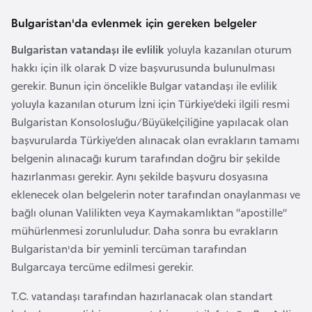
a
Bulgaristan'da evlenmek için gereken belgeler
r
Bulgaristan vatandaşı ile evlilik
yoluyla kazanılan oturum
u
hakkı için ilk olarak D vize başvurusunda bulunulması
s
gerekir. Bunun için öncelikle Bulgar vatandaşı ile evlilik
yoluyla kazanılan oturum İzni için Türkiye’deki ilgili resmi
B
Bulgaristan Konsolosluğu/Büyükelçiliğine yapılacak olan
e
başvurularda Türkiye’den alınacak olan evrakların tamamı
l
belgenin alınacağı kurum tarafından doğru bir şekilde
ç
hazırlanması gerekir. Aynı şekilde başvuru dosyasına
i
eklenecek olan belgelerin noter tarafından onaylanması ve
k
bağlı olunan Valilikten veya Kaymakamlıktan “apostille”
a
mühürlenmesi zorunluludur. Daha sonra bu evrakların
Bulgaristan'da bir yeminli tercüman tarafından
B
Bulgarcaya tercüme edilmesi gerekir.
e
T.C. vatandaşı tarafından hazırlanacak olan standart
n