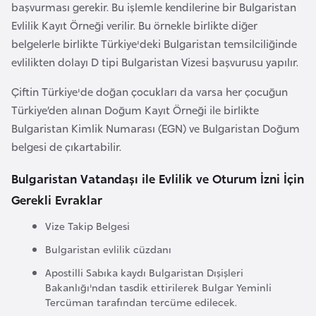
E
başvurması gerekir. Bu işlemle kendilerine bir Bulgaristan
t
Evlilik Kayıt Örneği verilir. Bu örnekle birlikte diğer
i
belgelerle birlikte Türkiye'deki Bulgaristan temsilciliğinde
y
evlilikten dolayı D tipi Bulgaristan Vizesi başvurusu yapılır.
o
Çiftin Türkiye'de doğan çocukları da varsa her çocuğun
p
Türkiye’den alınan Doğum Kayıt Örneği ile birlikte
y
Bulgaristan Kimlik Numarası (EGN) ve Bulgaristan Doğum
a
belgesi de çıkartabilir.
F
Bulgaristan Vatandaşı ile Evlilik ve Oturum İzni İçin
i
Gerekli Evraklar
l
Vize Takip Belgesi
d
i
Bulgaristan evlilik cüzdanı
ş
Apostilli Sabıka kaydı Bulgaristan Dışişleri
i
Bakanlığı'ndan tasdik ettirilerek Bulgar Yeminli
S
Tercüman tarafından tercüme edilecek.