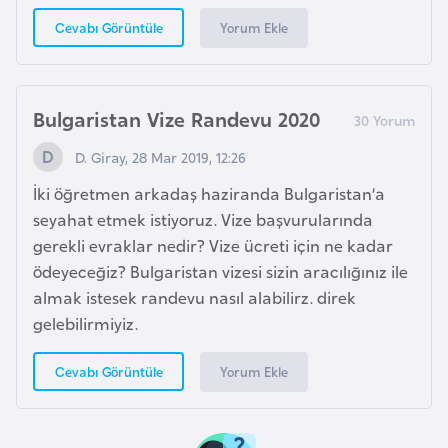
e
Yorum Ekle
Cevabı Görüntüle
s
o
t
h
Bulgaristan Vize Randevu 2020
o
D. Giray, 28 Mar 2019, 12:26
İki öğretmen arkadaş haziranda Bulgaristan’a
L
seyahat etmek istiyoruz. Vize başvurularında
e
gerekli evraklar nedir? Vize ücreti için ne kadar
t
ödeyeceğiz? Bulgaristan vizesi sizin aracılığınız ile
o
almak istesek randevu nasıl alabilirz. direk
n
gelebilirmiyiz.
y
a
Yorum Ekle
Cevabı Görüntüle
L
i