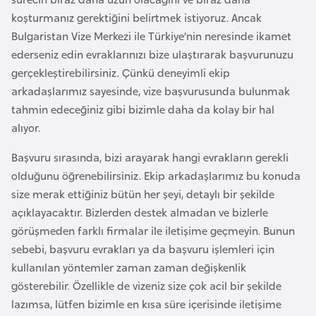
E
koşturmanız gerektiğini belirtmek istiyoruz. Ancak
t
Bulgaristan Vize Merkezi ile Türkiye’nin neresinde ikamet
i
ederseniz edin evraklarınızı bize ulaştırarak başvurunuzu
y
gerçekleştirebilirsiniz. Çünkü deneyimli ekip
o
arkadaşlarımız sayesinde, vize başvurusunda bulunmak
p
tahmin edeceğiniz gibi bizimle daha da kolay bir hal
y
alıyor.
a
Başvuru sırasında, bizi arayarak hangi evrakların gerekli
F
olduğunu öğrenebilirsiniz. Ekip arkadaşlarımız bu konuda
i
size merak ettiğiniz bütün her şeyi, detaylı bir şekilde
l
açıklayacaktır. Bizlerden destek almadan ve bizlerle
d
görüşmeden farklı firmalar ile iletişime geçmeyin. Bunun
i
sebebi, başvuru evrakları ya da başvuru işlemleri için
ş
kullanılan yöntemler zaman zaman değişkenlik
i
gösterebilir. Özellikle de vizeniz size çok acil bir şekilde
S
lazımsa, lütfen bizimle en kısa süre içerisinde iletişime