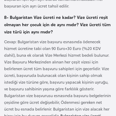
s
başvuran için ayrı ücret tahsil edilir.
t
a
8- Bulgaristan Vize ücreti ne kadar? Vize ücreti reşit
n
olmayan her çocuk için de aynı mıdır? Vize ücreti tüm
vize türü için aynı mıdır?
H
Cevap: Bulgaristan vize başvuru esnasında ödenecek
ı
hizmet ücretine tabi olan 90 Euro+30 Euro (%20 KDV
r
dahil), buna ek olarak Vize Merkezi hizmet bedeli bulunur.
v
Vize Başvuru Merkezinden alınan her çeşit vizesi için
a
belirlenen ücret tüm başvuru sahipleri için geçerlidir. Vize
t
ücreti, başvuruda bulunacak olan kişinin sahip olmak
i
istediği vize türüne göre, başvuru yapacak kişinin uyruğu,
s
ve başvuru sahibinin yaşına göre farklılık gösterir.
t
Bulgaristan vize başvurusu esnasında başvuru belgelerinin
a
çeşidine göre ücret değişebilir, Ödenmesi gereken net
n
ücret bu esnada belirlenir. Bulgaristan için vize alacak her
birey için bu durum geçerlidir.
Bulgaristan vize ücreti