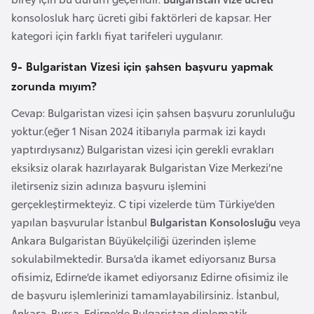
H
konsolosluk harç ücreti gibi faktörleri de kapsar. Her
o
kategori için farklı fiyat tarifeleri uygulanır.
l
l
9- Bulgaristan Vizesi için şahsen başvuru yapmak
a
zorunda mıyım?
n
Cevap: Bulgaristan vizesi için şahsen başvuru zorunluluğu
d
yoktur.(eğer 1 Nisan 2024 itibarıyla parmak izi kaydı
a
yaptırdıysanız) Bulgaristan vizesi için gerekli evrakları
eksiksiz olarak hazırlayarak Bulgaristan Vize Merkezi’ne
İ
iletirseniz sizin adınıza başvuru işlemini
n
gerçekleştirmekteyiz. C tipi vizelerde tüm Türkiye’den
g
yapılan başvurular İstanbul
Bulgaristan Konsolosluğu
veya
i
Ankara Bulgaristan Büyükelçiliği üzerinden işleme
l
sokulabilmektedir. Bursa’da ikamet ediyorsanız Bursa
t
ofisimiz, Edirne’de ikamet ediyorsanız Edirne ofisimiz ile
e
de başvuru işlemlerinizi tamamlayabilirsiniz. İstanbul,
r
Ankara, Bursa, Edirne’de Bulgaristan diplomatik