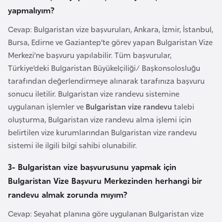
yapmalıyım?
i
y
Cevap: Bulgaristan vize başvuruları, Ankara, İzmir, İstanbul,
a
Bursa, Edirne ve Gaziantep’te görev yapan Bulgaristan Vize
Merkezi’ne başvuru yapılabilir. Tüm başvurular,
G
Türkiye’deki Bulgaristan Büyükelçiliği/ Başkonsolosluğu
a
tarafından değerlendirmeye alınarak tarafınıza başvuru
n
sonucu iletilir. Bulgaristan vize randevu sistemine
a
uygulanan işlemler ve
Bulgaristan vize randevu
talebi
oluşturma, Bulgaristan vize randevu alma işlemi için
belirtilen vize kurumlarından Bulgaristan vize randevu
G
sistemi ile ilgili bilgi sahibi olunabilir.
i
n
3- Bulgaristan vize başvurusunu yapmak için
e
Bulgaristan Vize Başvuru Merkezinden herhangi bir
B
randevu almak zorunda mıyım?
i
s
Cevap: Seyahat planına göre uygulanan Bulgaristan vize