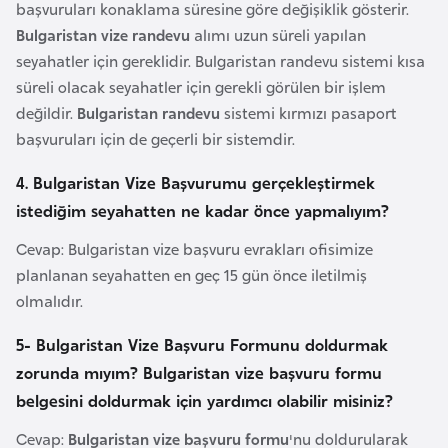
s
başvuruları konaklama süresine göre değişiklik gösterir.
a
Bulgaristan vize randevu
alımı uzun süreli yapılan
u
seyahatler için gereklidir. Bulgaristan randevu sistemi kısa
süreli olacak seyahatler için gerekli görülen bir işlem
değildir.
Bulgaristan randevu
sistemi kırmızı pasaport
G
başvuruları için de geçerli bir sistemdir.
i
n
4. Bulgaristan Vize Başvurumu gerçekleştirmek
e
istediğim seyahatten ne kadar önce yapmalıyım?
Cevap: Bulgaristan vize başvuru evrakları ofisimize
G
planlanan seyahatten en geç 15 gün önce iletilmiş
r
olmalıdır.
e
n
5-
Bulgaristan Vize Başvuru Formunu doldurmak
a
zorunda mıyım? Bulgaristan vize başvuru formu
d
belgesini doldurmak için yardımcı olabilir misiniz?
a
Cevap:
Bulgaristan vize başvuru formu
'nu doldurularak