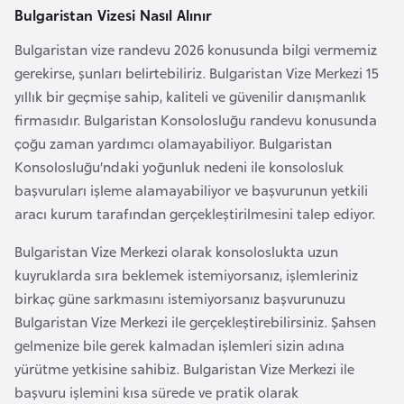
k
Bulgaristan Vizesi Nasıl Alınır
a
Bulgaristan vize randevu 2026 konusunda bilgi vermemiz
gerekirse, şunları belirtebiliriz. Bulgaristan Vize Merkezi 15
D
yıllık bir geçmişe sahip, kaliteli ve güvenilir danışmanlık
e
firmasıdır. Bulgaristan Konsolosluğu randevu konusunda
m
çoğu zaman yardımcı olamayabiliyor. Bulgaristan
o
Konsolosluğu’ndaki yoğunluk nedeni ile konsolosluk
k
başvuruları işleme alamayabiliyor ve başvurunun yetkili
r
aracı kurum tarafından gerçekleştirilmesini talep ediyor.
a
Bulgaristan Vize Merkezi olarak konsoloslukta uzun
t
kuyruklarda sıra beklemek istemiyorsanız, işlemleriniz
i
birkaç güne sarkmasını istemiyorsanız başvurunuzu
k
Bulgaristan Vize Merkezi ile gerçekleştirebilirsiniz. Şahsen
K
gelmenize bile gerek kalmadan işlemleri sizin adına
o
yürütme yetkisine sahibiz. Bulgaristan Vize Merkezi ile
n
başvuru işlemini kısa sürede ve pratik olarak
g