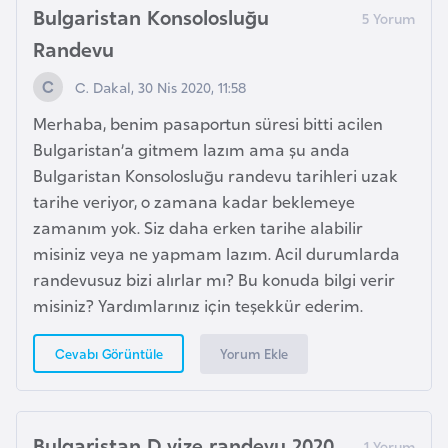
Bulgaristan Konsolosluğu
Randevu
İ
z
C. Dakal, 30 Nis 2020, 11:58
l
Merhaba, benim pasaportun süresi bitti acilen
a
Bulgaristan’a gitmem lazım ama şu anda
n
Bulgaristan Konsolosluğu randevu tarihleri uzak
d
tarihe veriyor, o zamana kadar beklemeye
a
zamanım yok. Siz daha erken tarihe alabilir
misiniz veya ne yapmam lazım. Acil durumlarda
K
randevusuz bizi alırlar mı? Bu konuda bilgi verir
a
misiniz? Yardımlarınız için teşekkür ederim.
m
b
Yorum Ekle
Cevabı Görüntüle
o
ç
y
Bulgaristan D vize randevu 2020
a