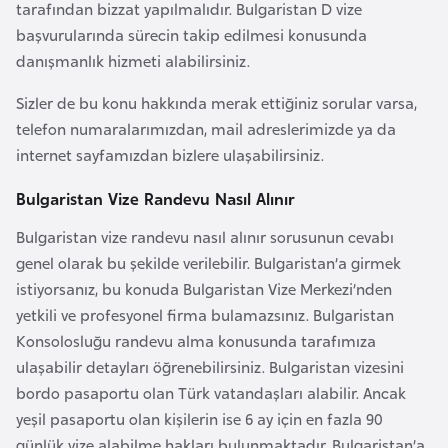
tarafından bizzat yapılmalıdır. Bulgaristan D vize
r
başvurularında sürecin takip edilmesi konusunda
i
danışmanlık hizmeti alabilirsiniz.
y
e
Sizler de bu konu hakkında merak ettiğiniz sorular varsa,
t
telefon numaralarımızdan, mail adreslerimizde ya da
i
internet sayfamızdan bizlere ulaşabilirsiniz.
Bulgaristan Vize Randevu Nasıl Alınır
C
Bulgaristan vize randevu nasıl alınır sorusunun cevabı
e
genel olarak bu şekilde verilebilir. Bulgaristan’a girmek
z
istiyorsanız, bu konuda Bulgaristan Vize Merkezi’nden
a
yetkili ve profesyonel firma bulamazsınız. Bulgaristan
y
Konsolosluğu randevu alma konusunda tarafımıza
i
ulaşabilir detayları öğrenebilirsiniz. Bulgaristan vizesini
r
bordo pasaportu olan Türk vatandaşları alabilir. Ancak
yeşil pasaportu olan kişilerin ise 6 ay için en fazla 90
C
günlük vize alabilme hakları bulunmaktadır. Bulgaristan’a