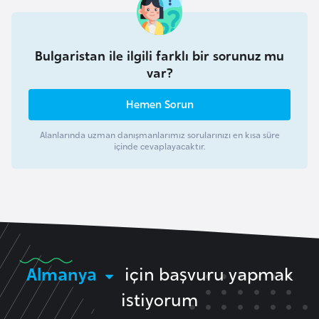
b
y
a
Bulgaristan ile ilgili farklı bir sorunuz mu
var?
L
Hemen Sorun
i
h
Alanlarında uzman danışmanlarımız sorularınızı en kısa süre
t
içinde cevaplayacaktır.
e
n
ş
t
a
y
Almanya
için başvuru yapmak
n
istiyorum
L