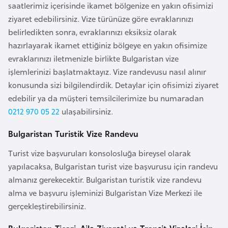
saatlerimiz içerisinde ikamet bölgenize en yakın ofisimizi
a
ziyaret edebilirsiniz. Vize türünüze göre evraklarınızı
r
belirledikten sonra, evraklarınızı eksiksiz olarak
u
hazırlayarak ikamet ettiğiniz bölgeye en yakın ofisimize
s
evraklarınızı iletmenizle birlikte Bulgaristan vize
işlemlerinizi başlatmaktayız. Vize randevusu nasıl alınır
B
konusunda sizi bilgilendirdik. Detaylar için ofisimizi ziyaret
e
edebilir ya da müşteri temsilcilerimize bu numaradan
l
0212 970 05 22
ulaşabilirsiniz.
ç
Bulgaristan Turistik Vize Randevu
i
k
Turist vize başvuruları konsolosluğa bireysel olarak
a
yapılacaksa, Bulgaristan turist vize başvurusu için randevu
almanız gerekecektir. Bulgaristan turistik vize randevu
B
alma ve başvuru işleminizi Bulgaristan Vize Merkezi ile
e
gerçekleştirebilirsiniz.
n