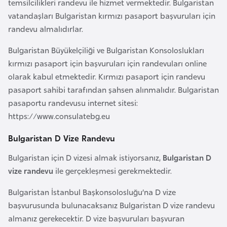
temsilcilikleri randevu ile hizmet vermektedir. Bulgaristan
F
vatandaşları Bulgaristan kırmızı pasaport başvuruları için
a
randevu almalıdırlar.
s
o
Bulgaristan Büyükelçiliği ve Bulgaristan Konsoloslukları
kırmızı pasaport için başvuruları için randevuları online
olarak kabul etmektedir. Kırmızı pasaport için randevu
Ç
pasaport sahibi tarafından şahsen alınmalıdır. Bulgaristan
a
pasaportu randevusu internet sitesi:
d
https://www.consulatebg.eu
Ç
Bulgaristan D Vize Randevu
e
Bulgaristan için D vizesi almak istiyorsanız,
Bulgaristan D
k
vize randevu
ile gerçekleşmesi gerekmektedir.
C
u
Bulgaristan İstanbul Başkonsolosluğu’na D vize
m
başvurusunda bulunacaksanız Bulgaristan D vize randevu
h
almanız gerekecektir. D vize başvuruları başvuran
u