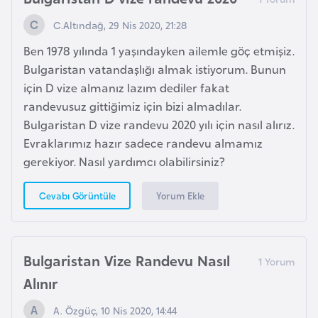
C.Altındağ, 29 Nis 2020, 21:28
K
Ben 1978 yılında 1 yaşındayken ailemle göç etmişiz.
a
Bulgaristan vatandaşlığı almak istiyorum. Bunun
m
için D vize almanız lazım dediler fakat
e
randevusuz gittiğimiz için bizi almadılar.
r
Bulgaristan D vize randevu 2020 yılı için nasıl alırız.
u
Evraklarımız hazır sadece randevu almamız
n
gerekiyor. Nasıl yardımcı olabilirsiniz?
K
Yorum Ekle
Cevabı Görüntüle
a
n
a
Bulgaristan Vize Randevu Nasıl
d
Alınır
a
A. Özgüç, 10 Nis 2020, 14:44