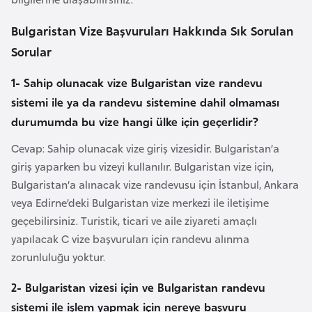
F
r
Bulgaristan Vize Başvuruları Hakkında Sık Sorulan
a
Sorular
n
s
1- Sahip olunacak vize Bulgaristan vize randevu
a
sistemi ile ya da randevu sistemine dahil olmaması
durumumda bu vize hangi ülke için geçerlidir?
G
Cevap: Sahip olunacak vize giriş vizesidir. Bulgaristan’a
a
giriş yaparken bu vizeyi kullanılır. Bulgaristan vize için,
b
Bulgaristan’a alınacak vize randevusu için İstanbul, Ankara
o
veya Edirne’deki Bulgaristan vize merkezi ile iletişime
n
geçebilirsiniz. Turistik, ticari ve aile ziyareti amaçlı
yapılacak C vize başvuruları için randevu alınma
G
zorunluluğu yoktur.
a
2-
Bulgaristan vizesi için ve Bulgaristan randevu
m
sistemi ile işlem yapmak için nereye başvuru
b