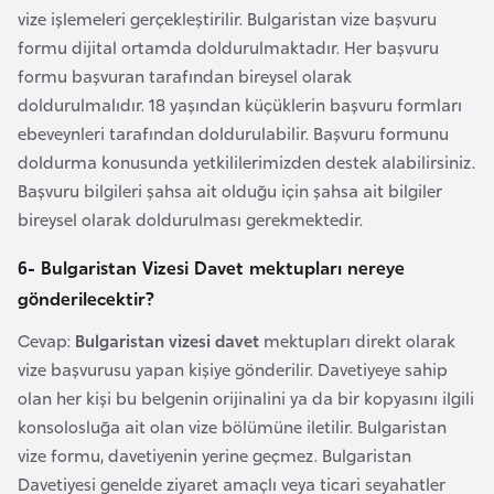
vize işlemeleri gerçekleştirilir. Bulgaristan vize başvuru
G
formu dijital ortamda doldurulmaktadır. Her başvuru
ü
formu başvuran tarafından bireysel olarak
n
doldurulmalıdır. 18 yaşından küçüklerin başvuru formları
e
ebeveynleri tarafından doldurulabilir. Başvuru formunu
y
doldurma konusunda yetkililerimizden destek alabilirsiniz.
K
Başvuru bilgileri şahsa ait olduğu için şahsa ait bilgiler
o
bireysel olarak doldurulması gerekmektedir.
r
e
6- Bulgaristan Vizesi Davet mektupları nereye
gönderilecektir?
G
Cevap:
Bulgaristan vizesi davet
mektupları direkt olarak
ü
vize başvurusu yapan kişiye gönderilir. Davetiyeye sahip
n
olan her kişi bu belgenin orijinalini ya da bir kopyasını ilgili
e
konsolosluğa ait olan vize bölümüne iletilir. Bulgaristan
y
vize formu, davetiyenin yerine geçmez. Bulgaristan
S
Davetiyesi genelde ziyaret amaçlı veya ticari seyahatler
u