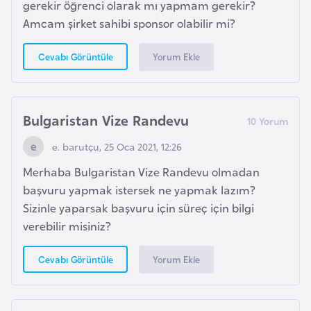
gerekir öğrenci olarak mı yapmam gerekir?
e
Amcam şirket sahibi sponsor olabilir mi?
ç
Yorum Ekle
Cevabı Görüntüle
İ
s
v
Bulgaristan Vize Randevu
i
ç
e. barutçu, 25 Oca 2021, 12:26
r
Merhaba Bulgaristan Vize Randevu olmadan
e
başvuru yapmak istersek ne yapmak lazım?
Sizinle yaparsak başvuru için süreç için bilgi
İ
verebilir misiniz?
t
a
Yorum Ekle
Cevabı Görüntüle
l
y
a