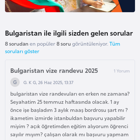
p
a
n
Bulgaristan ile ilgili sizden gelen sorular
y
a
8 sorudan
en popüler
8 soru
görüntüleniyor.
Tüm
soruları göster
İ
s
Bulgaristan vize randevu 2025
r
G. K G, 26 Haz 2025, 13:37
a
i
bulgaristan vize randevuları en erken ne zamana?
l
Seyahatim 25 temmuz haftasında olacak. 1 ay
önce işe başladım 3 aylık maaş bordrosu şart mı ?
ikametim izmirde istanbuldan başvuru yapabilir
İ
miyim ? açık öğretimden eğitim alıyorum öğrenci
s
sayılır mıyım? çalışan olarak mı başvuru yapmam
v