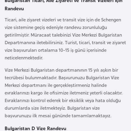
Bulgaristan Ticari, Aile Ziyareti ve Transit Vizeleri İçin
i
Randevu
n
Ticari, aile ziyaret vizeleri ve transit vize için de Schengen
B
vize sistemine geçiş edeniyle randevu zorunluluğu
o
getirilmiştir. Müracaat talebinizi Vize Merkezi Bulgaristan
s
Departmanına iletebilirsiniz. Turist, ticari, transit ve ziyaret
n
vize başvuruları ortalama 10-15 iş günü içerisinde
a
neticelenmektedir.
H
Vize Merkezi Bulgaristan departmanının 15 yılı aşkın bir
e
tecrübesi bulunmaktadır. Başvurunuzu Bulgaristan Vize
r
Merkezi departmanı ile gerçekleştirmeniz halinde
s
evraklarınızı kargo ile ofisimize iletmeniz yeterli olacaktır.
e
Evraklarınızı kontrol ederek bir eksiklik veya hata olduğu
k
durumlarda size iletmekteyiz. Bulgaristan vize
başvurunuzu ilk mesai gününde tamamlamaktayız.
B
u
Bulgaristan D Vize Randevu