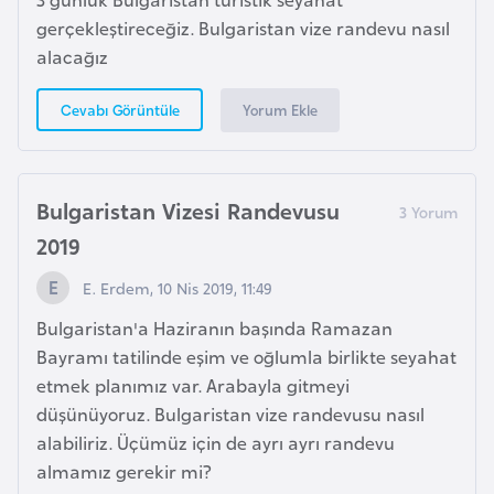
g
gerçekleştireceğiz. Bulgaristan vize randevu nasıl
o
alacağız
Yorum Ekle
Cevabı Görüntüle
K
ü
b
a
Bulgaristan Vizesi Randevusu
2019
K
E. Erdem, 10 Nis 2019, 11:49
u
v
Bulgaristan'a Haziranın başında Ramazan
e
Bayramı tatilinde eşim ve oğlumla birlikte seyahat
y
etmek planımız var. Arabayla gitmeyi
t
düşünüyoruz. Bulgaristan vize randevusu nasıl
alabiliriz. Üçümüz için de ayrı ayrı randevu
almamız gerekir mi?
L