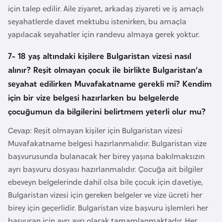
için talep edilir. Aile ziyaret, arkadaş ziyareti ve iş amaçlı
d
seyahatlerde davet mektubu istenirken, bu amaçla
a
yapılacak seyahatler için randevu almaya gerek yoktur.
n
7- 18 yaş altındaki kişilere Bulgaristan vizesi nasıl
G
alınır? Reşit olmayan çocuk ile birlikte Bulgaristan’a
u
seyahat edilirken Muvafakatname gerekli mi? Kendim
y
için bir vize belgesi hazırlarken bu belgelerde
a
çocuğumun da bilgilerini belirtmem yeterli olur mu?
n
a
Cevap: Reşit olmayan kişiler için Bulgaristan vizesi
Muvafakatname belgesi hazırlanmalıdır. Bulgaristan vize
başvurusunda bulanacak her birey yaşına bakılmaksızın
H
ayrı başvuru dosyası hazırlanmalıdır. Çocuğa ait bilgiler
i
ebeveyn belgelerinde dahil olsa bile çocuk için davetiye,
n
Bulgaristan vizesi için gereken belgeler ve vize ücreti her
d
birey için geçerlidir. Bulgaristan vize başvuru işlemleri her
i
başvuran için ayrı ayrı olarak tamamlanmaktadır. Her