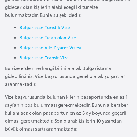
i
gidecek olan kişilerin alabileceği iki tür vize
b
bulunmaktadır. Bunla şu şekildedir:
u
t
Bulgaristan Turistik Vize
i
Bulgaristan Ticari olan Vize
Bulgaristan Aile Ziyaret Vizesi
Ç
Bulgaristan Transit Vize
i
n
Bu vizelerden herhangi birini alarak Bulgaristan’a
gidebilirsiniz. Vize başvurusunda genel olarak şu şartlar
aranmaktadır:
D
a
Vize başvurusunda bulunan kilerin pasaportunda en az 1
n
sayfanın boş bulunması gerekmektedir. Bununla beraber
i
kullanılacak olan pasaportun en az 6 ay boyunca geçerli
m
olması gerekmektedir. Son olarak kişilerin 10 yaşından
a
büyük olması şartı aranmaktadır.
r