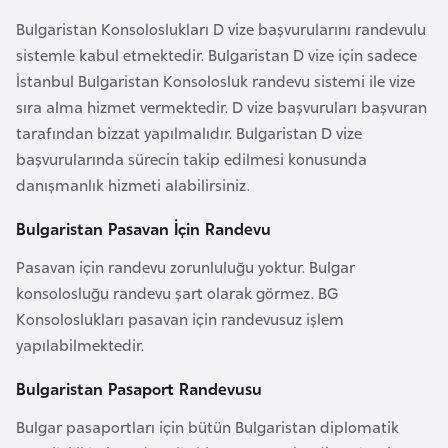
l
Bulgaristan Konsoloslukları D vize başvurularını randevulu
g
sistemle kabul etmektedir. Bulgaristan D vize için sadece
a
İstanbul Bulgaristan Konsolosluk randevu sistemi ile vize
r
sıra alma hizmet vermektedir. D vize başvuruları başvuran
i
tarafından bizzat yapılmalıdır. Bulgaristan D vize
s
başvurularında sürecin takip edilmesi konusunda
t
danışmanlık hizmeti alabilirsiniz.
a
n
Bulgaristan Pasavan İçin Randevu
Pasavan için randevu zorunluluğu yoktur. Bulgar
B
konsolosluğu randevu şart olarak görmez. BG
u
Konsoloslukları pasavan için randevusuz işlem
r
yapılabilmektedir.
k
i
Bulgaristan Pasaport Randevusu
n
Bulgar pasaportları için bütün Bulgaristan diplomatik
a