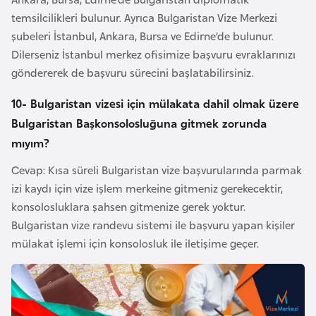
e
temsilcilikleri bulunur. Ayrıca Bulgaristan Vize Merkezi
şubeleri İstanbul, Ankara, Bursa ve Edirne’de bulunur.
I
Dilerseniz İstanbul merkez ofisimize başvuru evraklarınızı
r
göndererek de başvuru sürecini başlatabilirsiniz.
a
10- Bulgaristan vizesi için mülakata dahil olmak üzere
k
Bulgaristan Başkonsolosluğuna gitmek zorunda
mıyım?
İ
r
Cevap: Kısa süreli Bulgaristan vize başvurularında parmak
l
izi kaydı için vize işlem merkeine gitmeniz gerekecektir,
a
konsolosluklara şahsen gitmenize gerek yoktur.
n
Bulgaristan vize randevu sistemi ile başvuru yapan kişiler
d
mülakat işlemi için konsolosluk ile iletişime geçer.
a
İ
s