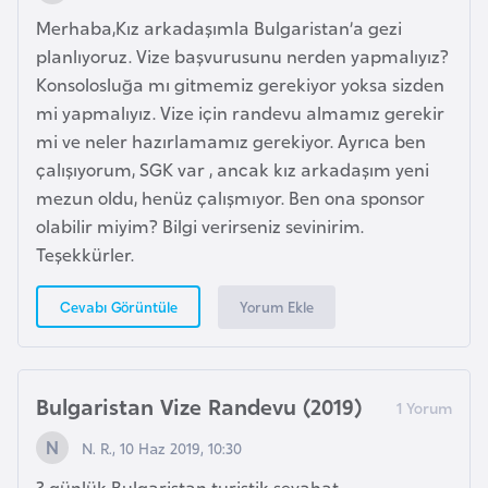
K
Merhaba,Kız arkadaşımla Bulgaristan’a gezi
a
planlıyoruz. Vize başvurusunu nerden yapmalıyız?
r
Konsolosluğa mı gitmemiz gerekiyor yoksa sizden
a
mi yapmalıyız. Vize için randevu almamız gerekir
d
mi ve neler hazırlamamız gerekiyor. Ayrıca ben
a
çalışıyorum, SGK var , ancak kız arkadaşım yeni
ğ
mezun oldu, henüz çalışmıyor. Ben ona sponsor
olabilir miyim? Bilgi verirseniz sevinirim.
K
Teşekkürler.
e
n
Yorum Ekle
Cevabı Görüntüle
y
a
Bulgaristan Vize Randevu (2019)
K
N. R., 10 Haz 2019, 10:30
o
n
3 günlük Bulgaristan turistik seyahat