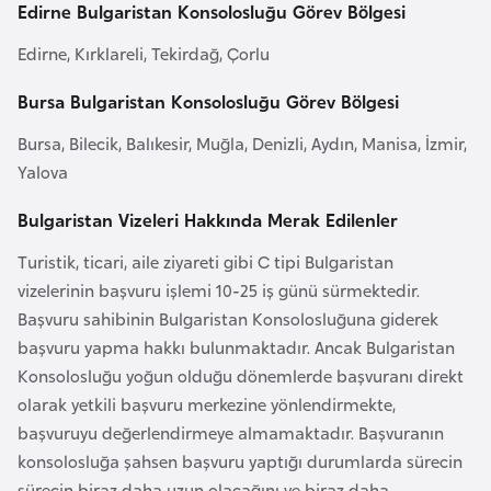
Edirne Bulgaristan Konsolosluğu Görev Bölgesi
e
n
Edirne, Kırklareli, Tekirdağ, Çorlu
i
Bursa Bulgaristan Konsolosluğu Görev Bölgesi
s
t
Bursa, Bilecik, Balıkesir, Muğla, Denizli, Aydın, Manisa, İzmir,
a
Yalova
n
Bulgaristan Vizeleri Hakkında Merak Edilenler
E
Turistik, ticari, aile ziyareti gibi C tipi Bulgaristan
s
vizelerinin başvuru işlemi 10-25 iş günü sürmektedir.
t
Başvuru sahibinin Bulgaristan Konsolosluğuna giderek
o
başvuru yapma hakkı bulunmaktadır. Ancak Bulgaristan
n
Konsolosluğu yoğun olduğu dönemlerde başvuranı direkt
y
olarak yetkili başvuru merkezine yönlendirmekte,
a
başvuruyu değerlendirmeye almamaktadır. Başvuranın
konsolosluğa şahsen başvuru yaptığı durumlarda sürecin
sürecin biraz daha uzun olacağını ve biraz daha