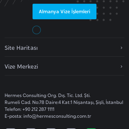
i
Almanya
Vize İşlemleri
t
v
a
n
y
Site Haritası
a
Vize Merkezi
L
ü
k
s
Hermes Consulting Org. Dış. Tic. Ltd. Şti.
e
Rumeli Cad. No:78 Daire:4 Kat:1 Nişantaşı, Şişli, İstanbul
m
Telefon: +90 212 287 1111
b
E-posta:
info@hermesconsulting.com.tr
u