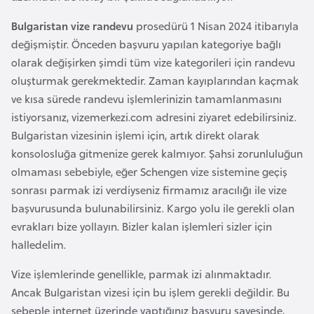
a
l
e
Bulgaristan vize randevu
prosedürü 1 Nisan 2024 itibarıyla
m
değişmiştir. Önceden başvuru yapılan kategoriye bağlı
A
l
olarak değişirken şimdi tüm vize kategorileri için randevu
z
e
oluşturmak gerekmektedir. Zaman kayıplarından kaçmak
e
r
ve kısa sürede randevu işlemlerinizin tamamlanmasını
r
i
istiyorsanız, vizemerkezi.com adresini ziyaret edebilirsiniz.
b
Bulgaristan vizesinin işlemi için, artık direkt olarak
a
konsolosluğa gitmenize gerek kalmıyor. Şahsi zorunluluğun
y
olmaması sebebiyle, eğer Schengen vize sistemine geçiş
c
sonrası parmak izi verdiyseniz firmamız aracılığı ile vize
a
başvurusunda bulunabilirsiniz. Kargo yolu ile gerekli olan
n
evrakları bize yollayın. Bizler kalan işlemleri sizler için
halledelim.
B
a
Vize işlemlerinde genellikle, parmak izi alınmaktadır.
h
Ancak Bulgaristan vizesi için bu işlem gerekli değildir. Bu
r
sebeple internet üzerinde yaptığınız başvuru sayesinde,