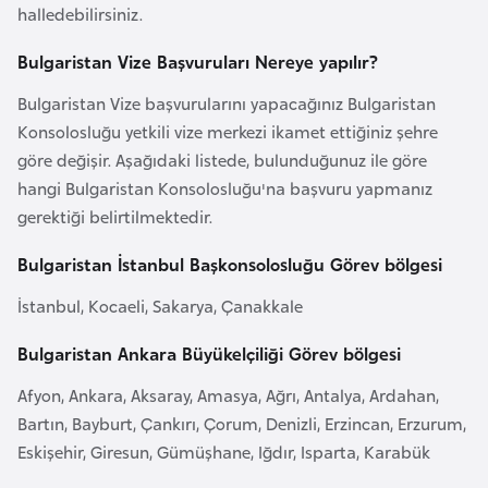
halledebilirsiniz.
o
Bulgaristan Vize Başvuruları Nereye yapılır?
B
Bulgaristan Vize başvurularını yapacağınız Bulgaristan
u
Konsolosluğu yetkili vize merkezi ikamet ettiğiniz şehre
l
göre değişir. Aşağıdaki listede, bulunduğunuz ile göre
g
hangi Bulgaristan Konsolosluğu'na başvuru yapmanız
a
gerektiği belirtilmektedir.
r
i
Bulgaristan İstanbul Başkonsolosluğu Görev bölgesi
s
t
İstanbul, Kocaeli, Sakarya, Çanakkale
a
Bulgaristan Ankara Büyükelçiliği Görev bölgesi
n
Afyon, Ankara, Aksaray, Amasya, Ağrı, Antalya, Ardahan,
Bartın, Bayburt, Çankırı, Çorum, Denizli, Erzincan, Erzurum,
E
Eskişehir, Giresun, Gümüşhane, Iğdır, Isparta, Karabük
r
m