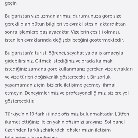
a
geçin.
h
Bulgaristan vize uzmanlarımız, durumunuza göre size
i
gerekli olan bütün bilgileri ve evrak listesini aktardıktan
l
sonra işlemlere başlayacaktır. Vizelerin çeşitli olması,
i
istenilen evraklarında değişebileceğini göstermektedir.
F
Bulgaristan’a turist, öğrenci, seyahat ya da iş amacıyla
i
gidebilirsiniz. Gitmek istediğiniz ve orada kalmak
n
istediğiniz zamana göre kullanmanız gereken vize evrakları
l
ve vize türleri değişkenlik gösterecektir. Bir zorluk
a
yaşamamanız için, bizlerle iletişime geçmeyi ihmal
n
etmeyin. Deneyimlerimiz ve profesyonelliğimiz, sizlere yol
d
gösterecektir.
i
Türkiye’nin 10 farklı ilinde ofisimiz bulunmaktadır. Lütfen
y
ikamet ettiğiniz ile en yakın ofisimizi arayınız. Sol panel
a
üzerinden farklı şehirlerdeki ofislerimizin iletişim
bilgilerine ulaşabilirsiniz.