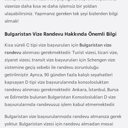
e
vizenize daha kısa ve daha işlemsiz bir yoldan
y
ulaşabilirsiniz. Yapmanız gereken tek şeyi bizlerden bilgi
n
almak!
Bulgaristan Vize Randevu Hakkında Önemli Bilgi
B
a
Kısa süreli C tipi vize başvuruları için
Bulgaristan vize
n
randevu
alınması gerekmektedir. Turist vizesi, ticari vize,
g
ziyaret vizesi, transit vize başvuruları için Schengen vize
l
sistemine geçiş sebebi ile randevu zorunluluğu
a
getirilmiştir. Ayrıca, 90 günden fazla kalışlı seyahatleri
d
kapsayan D tipi vize başvurularında konsolosluktan
e
randevu alınması gerekmektedir. Ankara, İstanbul, Bursa
ş
ve Edirne’de bulunan Bulgaristan Konsoloslukları D vize
başvurularında randevusuz işlem kabul etmemektedir.
B
Bulgaristan vize başvurularınızda randevu almanıza gerek
e
yoktur. Bulgaristan vizesi için randevu almadan mesai
l