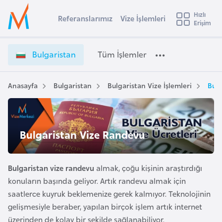
u
Hızlı
s
Referanslarımız
Vize İşlemleri
Başvuru yapmak istediğiniz ülkeyi seçin
Erişim
B
İ
Üye
t
Ülke Seçimi
u
Girişi
r
l
l
Bulgaristan
Tüm İşlemler
a
g
l
e
a
y
r
Anasayfa
Bulgaristan
Bulgaristan Vize İşlemleri
Bulg
t
a
i
s
i
t
A
a
ş
Bulgaristan Vize Randevu
v
n
u
i
V
s
i
Bulgaristan vize randevu
almak, çoğu kişinin araştırdığı
m
t
z
konuların başında geliyor. Artık randevu almak için
u
e
saatlerce kuyruk beklemenize gerek kalmıyor. Teknolojinin
r
İ
gelişmesiyle beraber, yapılan birçok işlem artık internet
y
ş
üzerinden de kolay bir şekilde sağlanabiliyor.