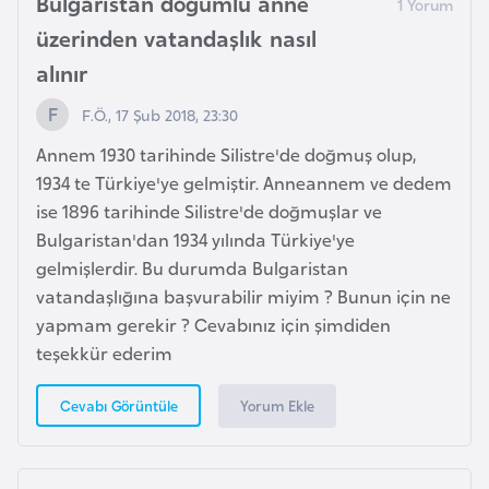
Bulgaristan doğumlu anne
F
üzerinden vatandaşlık nasıl
a
alınır
s
o
F.Ö., 17 Şub 2018, 23:30
Annem 1930 tarihinde Silistre'de doğmuş olup,
Ç
1934 te Türkiye'ye gelmiştir. Anneannem ve dedem
a
ise 1896 tarihinde Silistre'de doğmuşlar ve
d
Bulgaristan'dan 1934 yılında Türkiye'ye
gelmişlerdir. Bu durumda Bulgaristan
Ç
vatandaşlığına başvurabilir miyim ? Bunun için ne
e
yapmam gerekir ? Cevabınız için şimdiden
k
teşekkür ederim
C
u
Yorum Ekle
Cevabı Görüntüle
m
h
u