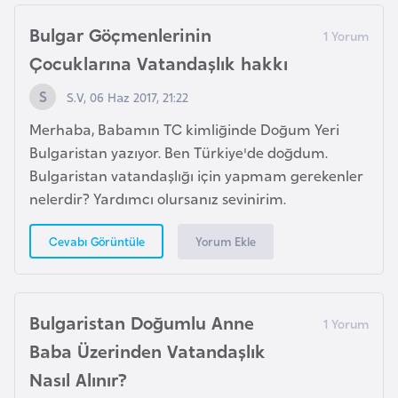
G
Bulgar Göçmenlerinin
ü
Çocuklarına Vatandaşlık hakkı
n
e
S.V, 06 Haz 2017, 21:22
y
Merhaba, Babamın TC kimliğinde Doğum Yeri
K
Bulgaristan yazıyor. Ben Türkiye'de doğdum.
o
Bulgaristan vatandaşlığı için yapmam gerekenler
r
nelerdir? Yardımcı olursanız sevinirim.
e
Yorum Ekle
Cevabı Görüntüle
G
ü
n
Bulgaristan Doğumlu Anne
e
y
Baba Üzerinden Vatandaşlık
S
Nasıl Alınır?
u