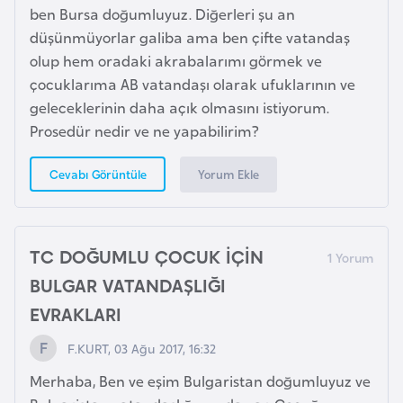
ben Bursa doğumluyuz. Diğerleri şu an
e
düşünmüyorlar galiba ama ben çifte vatandaş
n
olup hem oradaki akrabalarımı görmek ve
i
çocuklarıma AB vatandaşı olarak ufuklarının ve
s
geleceklerinin daha açık olmasını istiyorum.
t
Prosedür nedir ve ne yapabilirim?
a
n
Yorum Ekle
Cevabı Görüntüle
E
s
TC DOĞUMLU ÇOCUK İÇİN
t
BULGAR VATANDAŞLIĞI
o
n
EVRAKLARI
y
F.KURT, 03 Ağu 2017, 16:32
a
Merhaba, Ben ve eşim Bulgaristan doğumluyuz ve