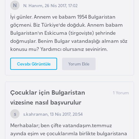
N. Hanım, 26 Nis 2017, 17:02
d
a
İyi günler. Annem ve babam 1954 Bulgaristan
n
göçmeni. Biz Türkiye'de doğduk. Annem babam
Bulgaristan'ın Eskicuma (tirgovişte) şehrinde
G
doğmuşlar. Benim Bulgar vatandaşlığı almam söz
u
konusu mu? Yardımcı olursanız sevinirim.
y
Yorum Ekle
Cevabı Görüntüle
a
n
a
Çocuklar için Bulgaristan
H
vizesine nasıl başvurulur
i
s.kahraman, 13 Nis 2017, 20:54
n
d
Merhabalar; ben çifte vatandaşım.temmuz
i
ayında eşim ve çocuklarımla birlikte bulgaristana