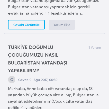
Bulgaristan vatandaşlığımız da var. Çocuğumuzu
E
Bulgaristan vatandaşı yaptırmak için gerekli
t
evraklar hangileridir ? Teşekkür ederim...
i
y
Yorum Ekle
Cevabı Görüntüle
o
p
y
a
TÜRKİYE DOĞUMLU
ÇOCUĞUMUZU NASIL
F
BULGARİSTAN VATANDAŞI
i
YAPABİLİRİM?
l
d
Cevat, 01 Ağu 2017, 00:50
i
Merhaba, Anne baba çift vatandaş olup da, 18
ş
yaşından büyük çocuğa vize alınıp, Bulgaristan' a
i
seyahat edilebilinir mi? (Çocuk çifte vatandaş
S
değildir) iyi günler.