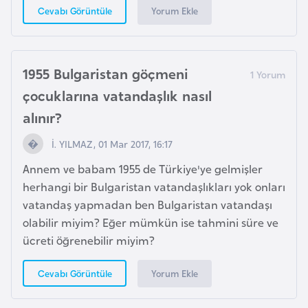
H
Yorum Ekle
Cevabı Görüntüle
o
l
l
1955 Bulgaristan göçmeni
a
çocuklarına vatandaşlık nasıl
n
d
alınır?
a
İ. YILMAZ, 01 Mar 2017, 16:17
Annem ve babam 1955 de Türkiye'ye gelmişler
İ
herhangi bir Bulgaristan vatandaşlıkları yok onları
n
vatandaş yapmadan ben Bulgaristan vatandaşı
g
olabilir miyim? Eğer mümkün ise tahmini süre ve
i
ücreti öğrenebilir miyim?
l
t
Yorum Ekle
Cevabı Görüntüle
e
r