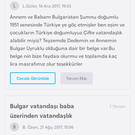
k
L.Güler, 14 Ara 2017, 19:03
a
Annem ve Babam Bulgaristan Şumnu doğumlu
1951 senesinde Türkiye ye göç etmişler ben eşim ve
D
çocukların Türkiye doğumluyuz.Çifte vatandaşlık
e
alabilir miyiz? Teyzemde Dedemin ve Annemin
m
Bulgar Uyruklu olduğuna dair bir belge var.Bu
o
belge nin bize faydası olurmu ve toplamda kaç
k
lira masrafımız olur teşekkürler
r
a
Yorum Ekle
Cevabı Görüntüle
t
i
k
Bulgar vatandaşı baba
K
üzerinden vatandaşlık
o
n
B. Özen, 21 Ağu 2017, 15:06
g