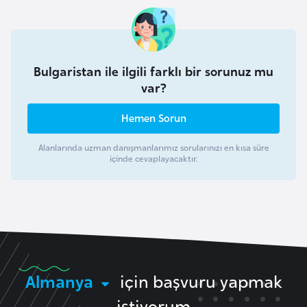
e
I
r
Bulgaristan ile ilgili farklı bir sorunuz mu
a
var?
k
Hemen Sorun
İ
Alanlarında uzman danışmanlarımız sorularınızı en kısa süre
r
içinde cevaplayacaktır.
l
a
n
d
a
Almanya
için başvuru yapmak
İ
istiyorum
s