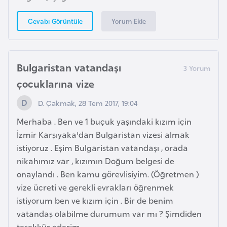
a
h
Yorum Ekle
Cevabı Görüntüle
i
l
i
Bulgaristan vatandaşı
çocuklarına vize
F
i
D. Çakmak, 28 Tem 2017, 19:04
n
Merhaba . Ben ve 1 buçuk yaşındaki kızım için
l
İzmir Karşıyaka'dan Bulgaristan vizesi almak
a
istiyoruz . Eşim Bulgaristan vatandaşı , orada
n
nikahımız var , kızımın Doğum belgesi de
d
onaylandı . Ben kamu görevlisiyim. (Öğretmen )
i
vize ücreti ve gerekli evrakları öğrenmek
y
istiyorum ben ve kızım için . Bir de benim
a
vatandaş olabilme durumum var mı ? Şimdiden
teşekkür ederim .