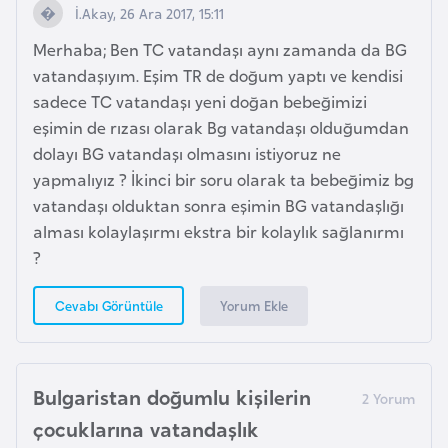
i
İ.Akay, 26 Ara 2017, 15:11
b
Merhaba; Ben TC vatandaşı aynı zamanda da BG
u
vatandaşıyım. Eşim TR de doğum yaptı ve kendisi
t
sadece TC vatandaşı yeni doğan bebeğimizi
i
eşimin de rızası olarak Bg vatandaşı olduğumdan
dolayı BG vatandaşı olmasını istiyoruz ne
Ç
yapmalıyız ? İkinci bir soru olarak ta bebeğimiz bg
i
vatandaşı olduktan sonra eşimin BG vatandaşlığı
n
alması kolaylaşırmı ekstra bir kolaylık sağlanırmı
?
D
a
Yorum Ekle
Cevabı Görüntüle
n
i
m
Bulgaristan doğumlu kişilerin
a
çocuklarına vatandaşlık
r