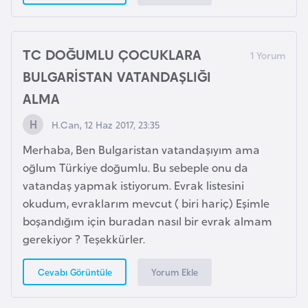
s
a
u
TC DOĞUMLU ÇOCUKLARA
BULGARİSTAN VATANDAŞLIĞI
G
ALMA
i
n
H.Can, 12 Haz 2017, 23:35
e
Merhaba, Ben Bulgaristan vatandaşıyım ama
oğlum Türkiye doğumlu. Bu sebeple onu da
G
vatandaş yapmak istiyorum. Evrak listesini
r
okudum, evraklarım mevcut ( biri hariç) Eşimle
e
boşandığım için buradan nasıl bir evrak almam
n
gerekiyor ? Teşekkürler.
a
d
Yorum Ekle
Cevabı Görüntüle
a