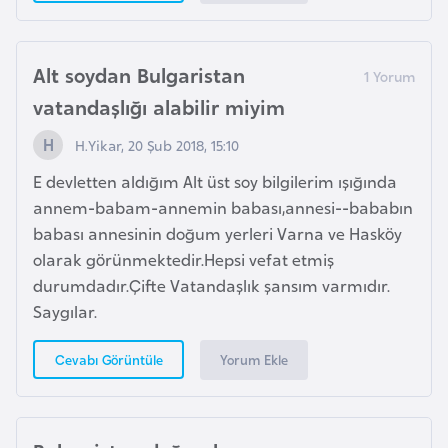
l
g
a
Alt soydan Bulgaristan
r
vatandaşlığı alabilir miyim
i
s
H.Yikar, 20 Şub 2018, 15:10
t
E devletten aldığım Alt üst soy bilgilerim ışığında
a
annem-babam-annemin babası,annesi--bababın
n
babası annesinin doğum yerleri Varna ve Hasköy
olarak görünmektedir.Hepsi vefat etmiş
B
durumdadır.Çifte Vatandaşlık şansım varmıdır.
u
Saygılar.
r
k
Yorum Ekle
Cevabı Görüntüle
i
n
a