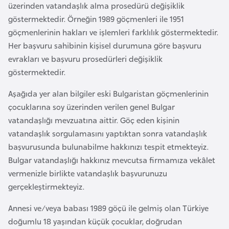
a
l
üzerinden vatandaşlık alma prosedürü değişiklik
e
göstermektedir. Örneğin 1989 göçmenleri ile 1951
m
göçmenlerinin hakları ve işlemleri farklılık göstermektedir.
A
l
Her başvuru sahibinin kişisel durumuna göre başvuru
z
e
evrakları ve başvuru prosedürleri değişiklik
e
r
göstermektedir.
r
i
b
Aşağıda yer alan bilgiler eski Bulgaristan göçmenlerinin
a
çocuklarına soy üzerinden verilen genel Bulgar
y
vatandaşlığı mevzuatına aittir. Göç eden kişinin
c
vatandaşlık sorgulamasını yaptıktan sonra vatandaşlık
a
başvurusunda bulunabilme hakkınızı tespit etmekteyiz.
n
Bulgar vatandaşlığı hakkınız mevcutsa firmamıza vekâlet
vermenizle birlikte vatandaşlık başvurunuzu
B
gerçekleştirmekteyiz.
a
Annesi ve/veya babası 1989 göçü ile gelmiş olan Türkiye
h
doğumlu 18 yaşından küçük çocuklar, doğrudan
r