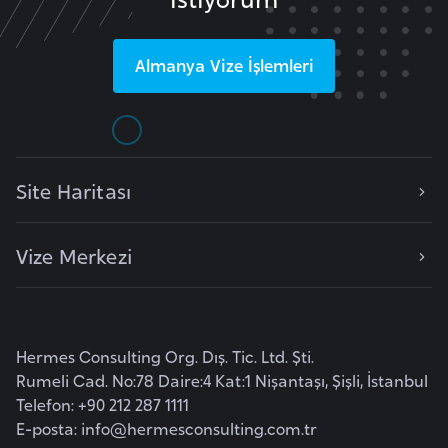
p
a
Almanya
Vize İşlemleri
n
y
a
Site Haritası
İ
s
r
Vize Merkezi
a
i
l
Hermes Consulting Org. Dış. Tic. Ltd. Şti.
İ
Rumeli Cad. No:78 Daire:4 Kat:1 Nişantaşı, Şişli, İstanbul
s
Telefon: +90 212 287 1111
E-posta:
info@hermesconsulting.com.tr
v