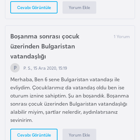
i
Yorum Ekle
Cevabı Görüntüle
n
B
Boşanma sonrası çocuk
o
üzerinden Bulgaristan
s
n
vatandaşlığı
a
P. S., 15 Ara 2020, 15:19
H
e
Merhaba, Ben 6 sene Bulgaristan vatandaşı ile
r
evliydim. Çocuklarımız da vatandaş oldu ben ise
s
oturum iznine sahiptim. Şu an boşandık. Boşanma
e
sonrası çocuk üzerinden Bulgaristan vatandaşlığı
k
alabilir miyim, şartlar nelerdir, aydınlatırsanız
sevinirim.
B
Yorum Ekle
Cevabı Görüntüle
u