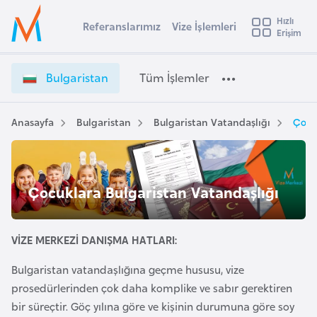
u
Hızlı
s
Referanslarımız
Vize İşlemleri
Başvuru yapmak istediğiniz ülkeyi seçin
Erişim
B
İ
Üye
t
Ülke Seçimi
u
Girişi
r
l
l
Bulgaristan
Tüm İşlemler
a
g
l
e
a
y
r
Anasayfa
Bulgaristan
Bulgaristan Vatandaşlığı
Çocu
t
a
i
s
i
t
A
a
ş
Çocuklara Bulgaristan Vatandaşlığı
v
n
u
i
V
s
i
VİZE MERKEZİ DANIŞMA HATLARI:
m
t
z
u
Bulgaristan vatandaşlığına geçme hususu, vize
e
r
prosedürlerinden çok daha komplike ve sabır gerektiren
İ
y
ş
bir süreçtir. Göç yılına göre ve kişinin durumuna göre soy