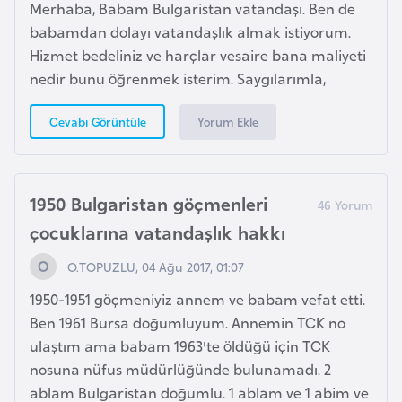
Merhaba, Babam Bulgaristan vatandaşı. Ben de
o
babamdan dolayı vatandaşlık almak istiyorum.
Hizmet bedeliniz ve harçlar vesaire bana maliyeti
B
nedir bunu öğrenmek isterim. Saygılarımla,
u
l
Yorum Ekle
Cevabı Görüntüle
g
a
r
1950 Bulgaristan göçmenleri
i
çocuklarına vatandaşlık hakkı
s
t
O.TOPUZLU, 04 Ağu 2017, 01:07
a
1950-1951 göçmeniyiz annem ve babam vefat etti.
n
Ben 1961 Bursa doğumluyum. Annemin TCK no
ulaştım ama babam 1963'te öldüğü için TCK
E
nosuna nüfus müdürlüğünde bulunamadı. 2
r
ablam Bulgaristan doğumlu. 1 ablam ve 1 abim ve
m