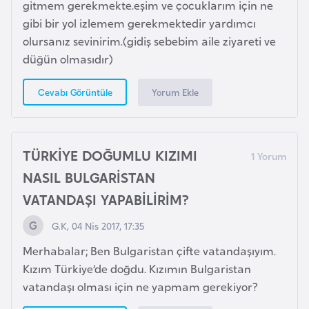
s
gitmem gerekmekte.eşim ve çocuklarım için ne
t
gibi bir yol izlemem gerekmektedir yardımcı
a
olursanız sevinirim.(gidiş sebebim aile ziyareti ve
n
düğün olmasıdır)
Yorum Ekle
Cevabı Görüntüle
H
ı
r
v
TÜRKİYE DOĞUMLU KIZIMI
a
NASIL BULGARİSTAN
t
VATANDAŞI YAPABİLİRİM?
i
s
G.K, 04 Nis 2017, 17:35
t
Merhabalar; Ben Bulgaristan çifte vatandaşıyım.
a
Kızım Türkiye’de doğdu. Kızımın Bulgaristan
n
vatandaşı olması için ne yapmam gerekiyor?