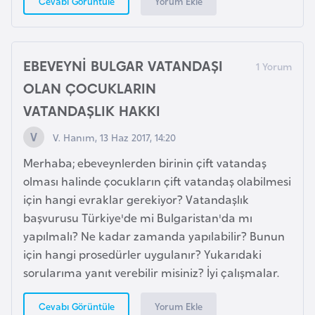
Yorum Ekle
Cevabı Görüntüle
i
y
a
EBEVEYNİ BULGAR VATANDAŞI
OLAN ÇOCUKLARIN
G
VATANDAŞLIK HAKKI
a
n
V. Hanım, 13 Haz 2017, 14:20
a
Merhaba; ebeveynlerden birinin çift vatandaş
olması halinde çocukların çift vatandaş olabilmesi
G
için hangi evraklar gerekiyor? Vatandaşlık
i
başvurusu Türkiye'de mi Bulgaristan'da mı
n
yapılmalı? Ne kadar zamanda yapılabilir? Bunun
e
için hangi prosedürler uygulanır? Yukarıdaki
B
sorularıma yanıt verebilir misiniz? İyi çalışmalar.
i
s
Yorum Ekle
Cevabı Görüntüle