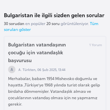
a
r
Bulgaristan ile ilgili sizden gelen sorular
u
30 sorudan
en popüler
20 soru
görüntüleniyor.
Tüm
s
soruları göster
B
Bulgaristan vatandaşının
e
çocuğu için vatandaşlık
l
ç
başvurusu
i
A. Türkten, 06 Şub 2025, 13:44
k
a
Merhabalar, babam 1954 Mishevsko doğumlu ve
hayatta ,Türkiye'ye 1968 yılında turist olarak gelip
birdaha dönmemişler. Vatandaşlık alması ve
B
çocuklarının vatandaş olması için ne yapmamız
e
gerekir.
n