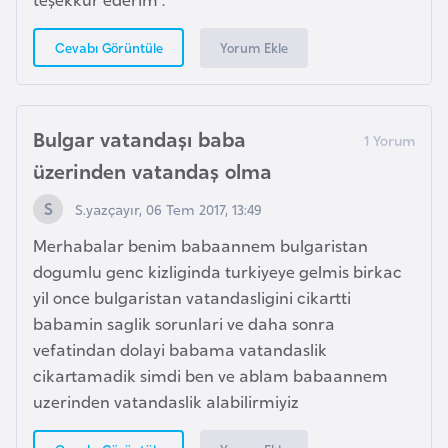
F
r
Yorum Ekle
Cevabı Görüntüle
a
n
s
Bulgar vatandaşı baba
a
üzerinden vatandaş olma
G
S.yazçayır, 06 Tem 2017, 13:49
a
Merhabalar benim babaannem bulgaristan
b
dogumlu genc kizliginda turkiyeye gelmis birkac
o
yil once bulgaristan vatandasligini cikartti
n
babamin saglik sorunlari ve daha sonra
vefatindan dolayi babama vatandaslik
G
cikartamadik simdi ben ve ablam babaannem
a
uzerinden vatandaslik alabilirmiyiz
m
b