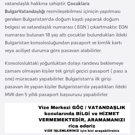
vatandaşlık hakkına sahiptir.
Çocuklara
e
BulgarVatandaşlığı
resmileşebilmesi içiniçin yapılması
y
gereken Bulgaristan'da doğum kaydı yaparak doğum
n
belgesi ve vatandaşlık numarası ( EGN ) çıkartmaktır. EGN
numarası bulunan 18 yaş altı çocuklar bulundukları ildeki
B
Bulgaristan konsolosluğundan pasaport ve kimlik kartı
a
veya aciliyet duruma göre pasavan alabilirler.
n
g
Konsolosluktaki yoğunluktan dolayı randevu beklemeye
l
zamanı olmayan kişiler tek girişli geçici pasaport ( pass a
a
one) müracaatı yapabilirler. Bulgaristan'a ilk girişi
d
pasavan ile yapan kişiler Bulgaristan'da yaşadıkları ildeki
e
MVR den 5 yıllık pasaport başvurusu yapabilirler.
ş
B
e
l