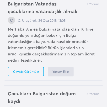
Bulgaristan Vatandaşı
r
çocuklarına vatandaşlık almak
i
y
C. Uluyürek, 24 Oca 2018, 13:05
e
Merhaba, Annesi bulgar vatandaşı olan Türkiye
t
doğumlu yeni doğan bebek için Bulgar
i
vatandaşlığına başvuruda nasıl bir prosedür
izlememiz gereklidir? Bütün işlemleri sizin
C
aracılığınızla gerçekleştirmemizin toplam ücreti
e
nedir? Teşekkürler.
z
a
Yorum Ekle
Cevabı Görüntüle
y
i
r
Çocuklara Bulgaristan doğum
kaydı
C