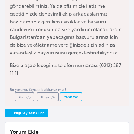
e
gönderebilirsiniz. Ya da ofisimizle iletişime
y
geçtiğinizde deneyimli ekip arkadaşlarımız
n
hazırlamanız gereken evraklar ve başvuru
randevusu konusunda size yardımcı olacaklardır.
Bulgaristan’dan yapacağınız başvurularınız için
B
de bize vekâletname verdiğinizde sizin adınıza
a
vatandaşlık başvurusunu gerçekleştirebiliyoruz.
n
g
Bize ulaşabileceğiniz telefon numarası: (0212) 287
l
11 11
a
d
Bu yorumu faydalı buldunuz mu ?
e
Yanıt Ver
Evet (
0
)
Hayır (
0
)
ş
Bilgi Sayfasına Dön
B
e
Yorum Ekle
l