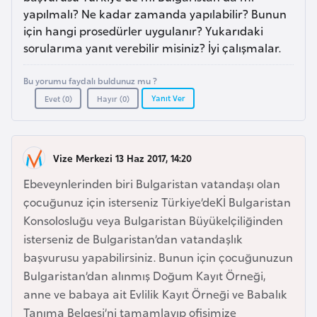
a
l
yapılmalı? Ne kadar zamanda yapılabilir? Bunun
e
için hangi prosedürler uygulanır? Yukarıdaki
m
A
sorularıma yanıt verebilir misiniz? İyi çalışmalar.
l
z
e
Bu yorumu faydalı buldunuz mu ?
e
r
Yanıt Ver
Evet (
0
)
Hayır (
0
)
r
i
b
a
y
Vize Merkezi 13 Haz 2017, 14:20
c
Ebeveynlerinden biri Bulgaristan vatandaşı olan
a
çocuğunuz için isterseniz Türkiye’deKİ Bulgaristan
n
Konsolosluğu veya Bulgaristan Büyükelçiliğinden
isterseniz de Bulgaristan’dan vatandaşlık
B
başvurusu yapabilirsiniz. Bunun için çocuğunuzun
a
Bulgaristan’dan alınmış Doğum Kayıt Örneği,
h
anne ve babaya ait Evlilik Kayıt Örneği ve Babalık
r
Tanıma Belgesi’ni tamamlayıp ofisimize