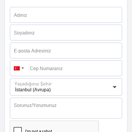
a
r
u
s
B
e
l
ç
i
Yaşadığınız Şehir
k
a
B
e
n