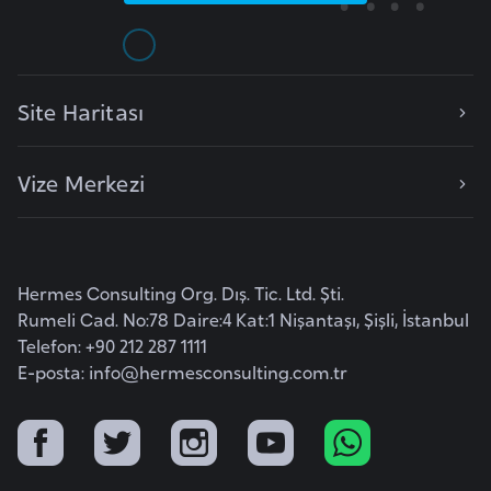
l
g
a
r
Site Haritası
i
s
Vize Merkezi
t
a
n
Hermes Consulting Org. Dış. Tic. Ltd. Şti.
B
Rumeli Cad. No:78 Daire:4 Kat:1 Nişantaşı, Şişli, İstanbul
u
Telefon: +90 212 287 1111
r
E-posta:
info@hermesconsulting.com.tr
k
i
n
a