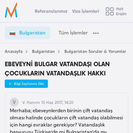
u
Hızlı
s
Referanslarımız
Vize İşlemleri
Başvuru yapmak istediğiniz ülkeyi seçin
Erişim
B
İ
Üye
t
Ülke Seçimi
u
Girişi
r
l
l
Bulgaristan
Tüm İşlemler
a
g
l
e
a
y
r
Anasayfa
Bulgaristan
Bulgaristan Sorular & Yorumlar
t
a
i
EBEVEYNİ BULGAR VATANDAŞI OLAN
s
i
t
ÇOCUKLARIN VATANDAŞLIK HAKKI
A
a
ş
v
Bilgi Sayfasına Dön
n
u
i
V
s
i
V. Hanım 13 Haz 2017, 14:20
m
t
z
Merhaba; ebeveynlerden birinin çift vatandaş
u
e
olması halinde çocukların çift vatandaş olabilmesi
r
İ
için hangi evraklar gerekiyor? Vatandaşlık
y
ş
başvurusu Türkiye'de mi Bulgaristan'da mı