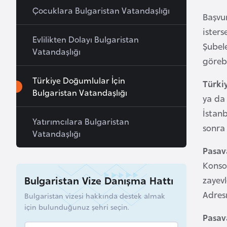
Çocuklara Bulgaristan Vatandaşlığı
a
Başvu
h
isters
Evlilikten Dolayı Bulgaristan
r
Şubel
Vatandaşlığı
e
görebi
y
n
Türkiye Doğumlular İçin
Türki
Bulgaristan Vatandaşlığı
ya da
B
İstan
Yatırımcılara Bulgaristan
a
sonra 
Vatandaşlığı
n
g
Pasav
l
Konso
a
Bulgaristan Vize Danışma Hattı
zayevl
d
Adresn
Bulgaristan vizesi hakkında destek almak
e
için bulunduğunuz şehri seçin.
ş
Pasav