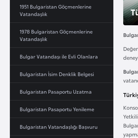
u
1951 Bulgaristan Göçmenlerine
T
r
Vatandaşlık
y
a
1978 Bulgaristan Göçmenlerine
Bulga
Vatandaşlık
A
Değer
z
Bulgar Vatandaşı ile Evli Olanlara
deney
e
Bulga
r
Bulgaristan İsim Denklik Belgesi
b
vatand
a
Bulgaristan Pasaportu Uzatma
Türki
y
c
Konsol
Bulgaristan Pasaportu Yenileme
a
Yetkil
n
Bulga
Bulgaristan Vatandaşlığı Başvuru
yapma
B