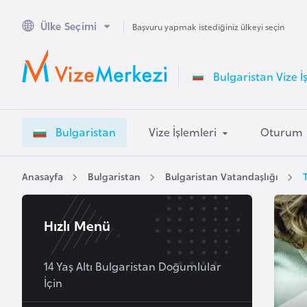
Ülke Seçimi
A
Başvuru yapmak istediğiniz ülkeyi seçin
v
u
Bulgaristan Vize İ
s
t
r
Bulgaristan
Vize İşlemleri
Oturum
a
l
y
Anasayfa
Bulgaristan
Bulgaristan Vatandaşlığı
a
Hızlı Menü
A
v
u
14 Yaş Altı Bulgaristan Doğumlular
İçin
s
t