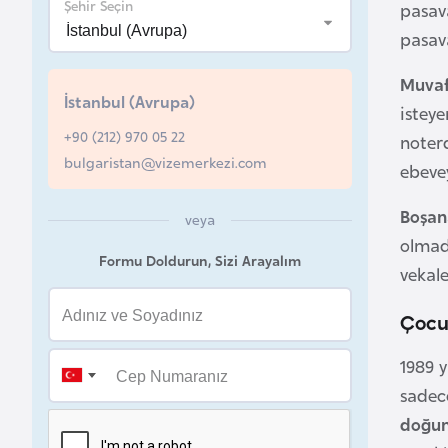
Şehir Seçin
pasava
B
pasava
e
Muva
l
İstanbul (Avrupa)
a
istey
r
+90 (212) 970 05 22
noter
u
bulgaristan@vizemerkezi.com
ebeve
s
Boşan
veya
olmadı
B
Formu Doldurun, Sizi Arayalım
vekal
e
l
Çocuk
ç
i
1989 y
k
sadec
a
doğum