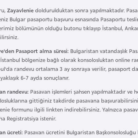
ru,
Zayavlenie
doldurulduktan sonra yapılmaktadır. Pasa
eniz Bulgar pasaportu başvuru esnasında Pasaportu teslim 
erimiz bölümünün olduğu butonu tıklayıp İstanbul, Ankara
lirsiniz.
ye'den Pasaport alma süresi:
Bulgaristan vatandaşlık Pas
 İstanbul bölgenize bağlı olarak konsolosluktan online r
bul'da randevu ortalama 3 ay sonraya verilir, pasaport d
yaklaşık 6-7 ayda sonuçlanır.
an randevu:
Pasavan işlemleri şahsen yapılmaktadır ve h
losluklarına gittiğiniz takdirde pasavana başvurabilirsi
enie formunu ilgili linkten indirebilirsiniz. Yalnızca pas
a Registratsiya istenir.
an ücreti:
Pasavan ücretini Bulgaristan Başkonsolosluğu k