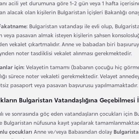
nı acili yet durumuna göre 1-2 gün veya 1 hafta içerisin
n alacak olan kişilerin Bulgaristan İçişleri Bakanlığı ona
fakatname:
Bulgaristan vatandaşı ile evli olup, Bulgari
en veya pasavan almak isteyen kişilerin şahsen konsolos
den vekalet çıkartmalıdır. Anne ve babadan biri başvur
ynden noter tasdiklisi vekalet alınması gerekmektedir.
anlar için:
Velayetin tamamı (babanın çocuğu hiç görm
ğı sürece noter vekaleti gerekmektedir. Velayet annedeys
etsiz pasaport veya pasavan başvurusu yapılmamaktadır.
ların Bulgaristan Vatandaşlığına Geçebilmesi İç
ılı ve sonrasında göç eden vatandaşların çocukları için B
e Bulgaristan nüfusuna kayıt yapılarak tamamlanmaktadır
lu çocukları
Anne ve/veya Babasından dolay
Bulgarist