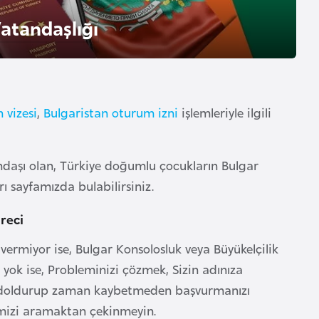
atandaşlığı
 vizesi
,
Bulgaristan oturum izni
işlemleriyle ilgili
ndaşı olan, Türkiye doğumlu çocukların Bulgar
arı sayfamızda bulabilirsiniz.
reci
vermiyor ise, Bulgar Konsolosluk veya Büyükelçilik
z yok ise, Probleminizi çözmek, Sizin adınıza
zi doldurup zaman kaybetmeden başvurmanızı
imizi aramaktan çekinmeyin.