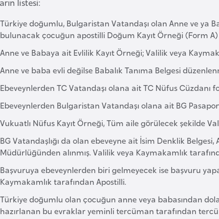
rın listesi:
Türkiye doğumlu, Bulgaristan Vatandaşı olan Anne ve ya B
bulunacak çocuğun apostilli Doğum Kayıt Örneği (Form A)
Anne ve Babaya ait Evlilik Kayıt Örneği; Valilik veya Kaymak
Anne ve baba evli değilse Babalık Tanıma Belgesi düzenlen
Ebeveynlerden TC Vatandaşı olana ait TC Nüfus Cüzdanı fo
Ebeveynlerden Bulgaristan Vatandaşı olana ait BG Pasaportu
Vukuatlı Nüfus Kayıt Örneği, Tüm aile görülecek şekilde Val
BG Vatandaşlığı da olan ebeveyne ait İsim Denklik Belgesi, 
Müdürlüğünden alınmış. Valilik veya Kaymakamlık tarafında
Başvuruya ebeveynlerden biri gelmeyecek ise başvuru yapa
Kaymakamlık tarafından Apostilli.
Türkiye doğumlu olan çocuğun anne veya babasından dolay
hazırlanan bu evraklar yeminli tercüman tarafından tercüm