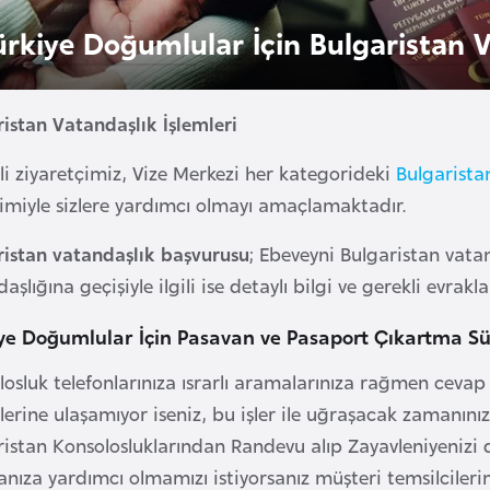
ürkiye Doğumlular İçin Bulgaristan V
ristan Vatandaşlık İşlemleri
li ziyaretçimiz, Vize Merkezi her kategorideki
Bulgaristan
imiyle sizlere yardımcı olmayı amaçlamaktadır.
ristan vatandaşlık başvurusu
; Ebeveyni Bulgaristan vata
aşlığına geçişiyle ilgili ise detaylı bilgi ve gerekli evrakl
ye Doğumlular İçin Pasavan ve Pasaport Çıkartma Sü
osluk telefonlarınıza ısrarlı aramalarınıza rağmen cevap 
ilerine ulaşamıyor iseniz, bu işler ile uğraşacak zamanını
ristan Konsolosluklarından Randevu alıp Zayavleniyeni
nıza yardımcı olmamızı istiyorsanız müşteri temsilciler