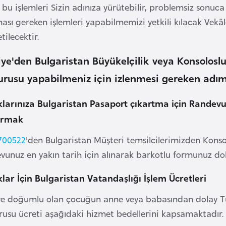
bu işlemleri Sizin adınıza yürütebilir, problemsiz sonuca 
ması gereken işlemleri yapabilmemizi yetkili kılacak Ve
etilecektir.
iye'den Bulgaristan Büyükelçilik veya Konsolos
urusu yapabilmeniz için izlenmesi gereken adım
larınıza Bulgaristan Pasaport çıkartma için Randev
urmak
700522
'den Bulgaristan Müşteri temsilcilerimizden Konsol
unuz en yakın tarih için alınarak barkotlu formunuz doldu
lar İçin Bulgaristan Vatandaşlığı İşlem Ücretleri
ye doğumlu olan çocuğun anne veya babasından dolay Tür
rusu ücreti aşağıdaki hizmet bedellerini kapsamaktadır.