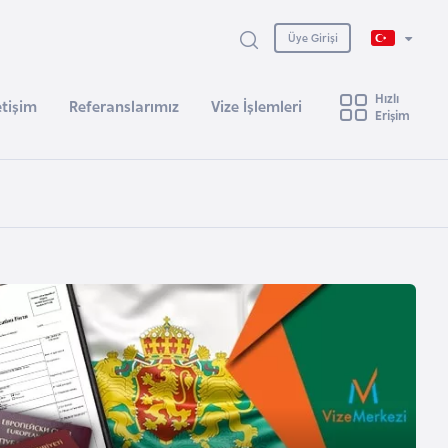
Üye Girişi
Hızlı
etişim
Referanslarımız
Vize İşlemleri
Erişim