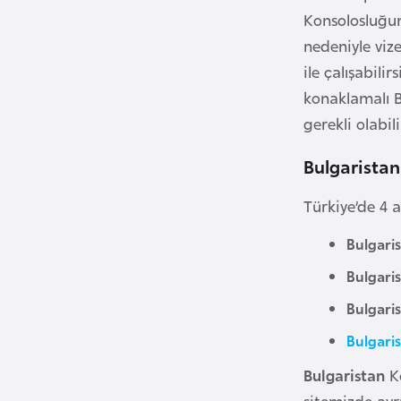
Konsolosluğu
B
nedeniyle viz
u
ile çalışabili
l
konaklamalı Bu
g
gerekli olabil
a
r
Bulgaristan
i
Türkiye’de 4 
s
t
Bulgari
a
Bulgari
n
Bulgari
B
Bulgari
u
Bulgaristan
K
r
k
sitemizde ayrı