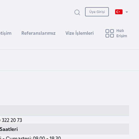
Üye Girişi
Hızlı
etişim
Referanslarımız
Vize İşlemleri
Erişim
 322 20 73
Saatleri
 - Cumartesi: 09.00 - 18.30