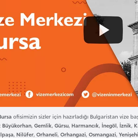
Bursa
ofisimizin sizler için hazırladığı Bulgaristan vize 
z
Büyükorhan
,
Gemlik
,
Gürsu
,
Harmancık
,
İnegöl
,
İznik
,
K
lpaşa
,
Nilüfer
,
Orhaneli
,
Orhangazi
,
Osmangazi
,
Yenişeh