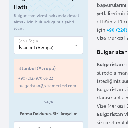
başvurularını 
Hattı
B
yetkililerimiz
Bulgaristan vizesi hakkında destek
e
ettiğiniz tüm 
almak için bulunduğunuz şehri
l
seçin.
için
+90 (224)
a
Vize Merkezi
r
Şehir Seçin
u
Bulgarista
s
Bulgaristan
se
İstanbul (Avrupa)
B
sürede almanı
+90 (212) 970 05 22
e
istediğiniz sür
bulgaristan@vizemerkezi.com
l
Bulgaristan v
ç
danışmanlık h
i
veya
Vize Merkezi 
k
Formu Doldurun, Sizi Arayalım
Bulgaristan v
a
sizi özel mül