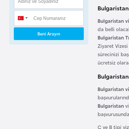
B
Bulgaristan
e
n
Bulgaristan v
i
da belli olaca
Beni Arayın
n
Bulgaristan T
Ziyaret Vizes
B
sürecinizi ba
o
ücretsiz olar
s
n
Bulgaristan
a
Bulgaristan v
H
e
başvurularınd
r
Bulgaristan
vi
s
başvurusunda 
e
k
C ve B tipi vi