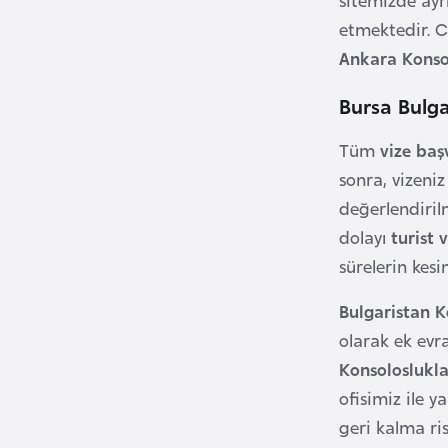
i
etmektedir. C
n
Ankara Konso
a
Bursa Bulga
F
a
Tüm
vize baş
s
sonra, vizeni
o
değerlendiril
dolayı
turist v
Ç
sürelerin kesi
a
d
Bulgaristan 
olarak ek evr
Ç
Konsoloslukla
e
ofisimiz ile 
k
geri kalma ris
C