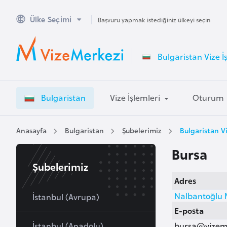
Ülke Seçimi
A
Başvuru yapmak istediğiniz ülkeyi seçin
v
u
Bulgaristan Vize İ
s
t
r
Bulgaristan
Vize İşlemleri
Oturum
a
l
y
Anasayfa
Bulgaristan
Şubelerimiz
Bulgaristan V
a
Bursa
Şubelerimiz
A
Adres
v
Nalbantoğlu 
u
İstanbul (Avrupa)
s
E-posta
t
İstanbul (Anadolu)
bursa@vizem