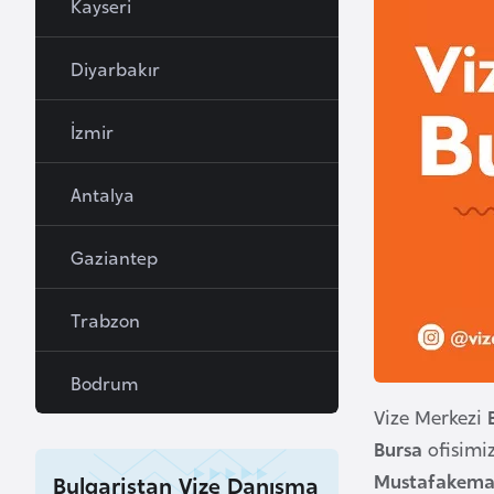
Kayseri
a
h
Diyarbakır
r
e
İzmir
y
n
Antalya
B
Gaziantep
a
n
Trabzon
g
l
a
Bodrum
d
Vize Merkezi
e
Bursa
ofisimi
ş
Mustafakema
Bulgaristan Vize Danışma