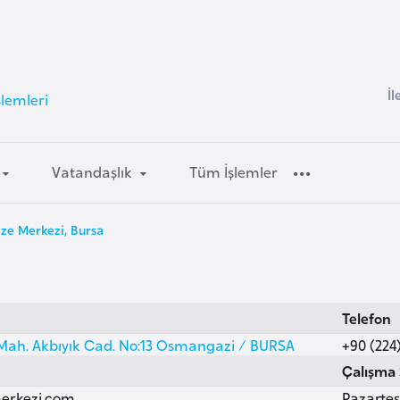
İl
şlemleri
Vatandaşlık
Tüm İşlemler
ize Merkezi, Bursa
Telefon
Mah. Akbıyık Cad. No:13 Osmangazi / BURSA
+90 (224)
Çalışma 
erkezi.com
Pazartesi