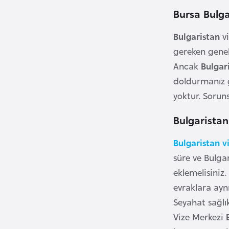
u
Bursa Bulga
m
h
Bulgaristan
v
u
gereken genel
r
Ancak
Bulgar
i
doldurmanız g
y
yoktur. Sorun
e
t
Bulgarista
i
Bulgaristan v
C
süre ve Bulga
e
eklemelisiniz.
z
evraklara aynı
a
Seyahat sağlı
y
Vize Merkezi
i