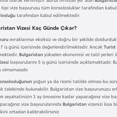
 tipi vize başvurusu tüm konsolosluklar tarafından kabul 
losluğu
tarafından kabul edilmektedir.
ristan Vizesi Kaç Günde Çıkar?
vuru
evraklarınızı eksiksiz ve doğru bir şekilde doldurdu
z 7 iş günü içerisinde değerlendirilmektedir. Ancak
Turist
mektedir.
Bulgaristan
yükselen ekonomisi ve tatil yerleri 
izesi
başvurularını 5 iş günü içerisinde açıklamaktadır
n olmamasıdır.
Konsolosluğunun
yoğun ya da resmi tatilde olması bu sürey
ak talebinde bulunabilir. Bulgaristan vize başvurunuzu 
rı
seyahatinizin 3 ay öncesine kadar yapacağınız vize ba
yapacağınız vize başvurularında
Bulgaristan
vizenizi kısa 
kini ortadan kaldırabilirsiniz