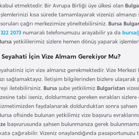
kabul etmektedir. Bir Avrupa Birliği üye ülkesi olan
Bulga
 işlemlerinizi kısa sürede tamamlayarak vizenizi almanızı
soruları çağrı merkezimize yöneltebilirsiniz.
Bursa
Bulgar
 322 2073
numaralı telefonumuzu arayabilir ya da
bursa
Bursa
yetkililerimiz sizlere hemen dönüş yaparak işlemleri
n Seyahati İçin Vize Almam Gerekiyor Mu?
yahatiniz için vize almanız gerekmektedir. Vize Merkezi
zı sağlamaktayız. İletişim bilgilerinden bizlere ulaşara
eyi iletebilirsiniz.
Bursa
şube yetkilimiz
Bulgaristan
vizes
izesine tabi iseniz, doldurmanız gereken evrakları sizler
izmetimizden faydalanarak doldurduktan sonra şahsen im
Bursa ofisinde bulunan yetkilimiz vize başvuru evraklarını
ize
başvurusunda şahsen bulunmanıza gerek bulunmamak
akata çağırabilir. Vizeniz onaylandığında pasaportunuzu 