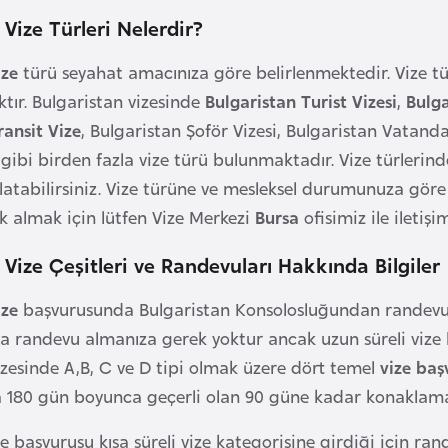
 Vize Türleri Nelerdir?
ize
türü seyahat amacınıza göre belirlenmektedir. Vize t
ktır. Bulgaristan vizesinde
Bulgaristan Turist Vizesi
,
Bulga
ransit Vize
, Bulgaristan Şoför Vizesi, Bulgaristan Vatanda
i gibi birden fazla vize türü bulunmaktadır. Vize türlerin
şlatabilirsiniz. Vize türüne ve mesleksel durumunuza göre 
ak almak için lütfen Vize Merkezi
Bursa
ofisimiz ile iletişi
 Vize Çeşitleri ve Randevuları Hakkında Bilgiler
ize
başvurusunda Bulgaristan Konsolosluğundan randevu a
a randevu almanıza gerek yoktur ancak uzun süreli vize
zesinde A,B, C ve D tipi olmak üzere dört temel
vize baş
180 gün boyunca geçerli olan 90 güne kadar konaklamalı 
ze başvurusu kısa süreli vize kategorisine girdiği için r