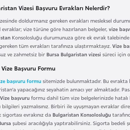
ristan Vizesi Başvuru Evrakları Nelerdir?
izesinde doldurmanız gereken evrakları mesleksel durumu
 evraklar; vize türüne göre hazırlanan belgeler,
vize baş
istan
Konsolosluğu durumunuza göre ek evrak talebinde 
ereken tüm evrakları tarafınıza ulaştırmaktayız.
Vize ba
suz ve zahmetsiz bir
Bursa
Bulgaristan vizesi
süreci için o
n Vize Başvuru Formu
ize başvuru formu
sitemizde bulunmaktadır. Bu evrakta ki
ristan’a yapacağınız seyahatin amacı yer almaktadır. Pasa
Vize başvuru
formu dahil tüm vize belgelerinizde hatalı
 bilgileri yazmalısınız. Birbiri ile uyuşmayan evraklar di
k sigortası evrakınız da
Bulgaristan Konsolosluğu
tarafınd
Bursa
şubesi aracılığıyla yaptırabilirsiniz. Sigorta bedeli