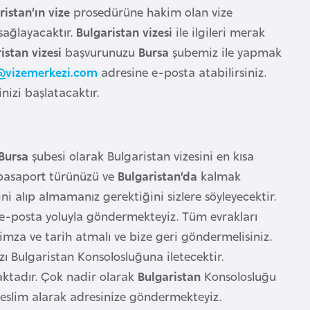
ristan’ın vize
prosedürüne hakim olan vize
 sağlayacaktır.
Bulgaristan vizesi
ile ilgileri merak
istan vizesi
başvurunuzu
Bursa
şubemiz ile yapmak
@vizemerkezi.com
adresine e-posta atabilirsiniz.
nizi başlatacaktır.
Bursa
şubesi olarak Bulgaristan vizesini en kısa
k pasaport türünüzü ve
Bulgaristan’da
kalmak
ini alıp almamanız gerektiğini sizlere söyleyecektir.
e e-posta yoluyla göndermekteyiz. Tüm evrakları
za ve tarih atmalı ve bize geri göndermelisiniz.
zı Bulgaristan Konsolosluğuna iletecektir.
tadır. Çok nadir olarak
Bulgaristan
Konsolosluğu
teslim alarak adresinize göndermekteyiz.