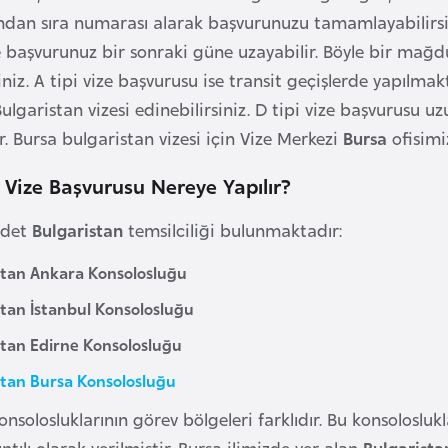
ndan sıra numarası alarak başvurunuzu tamamlayabilirsi
e başvurunuz bir sonraki güne uzayabilir. Böyle bir ma
rsiniz. A tipi vize başvurusu ise transit geçişlerde yapılm
lgaristan vizesi edinebilirsiniz. D tipi vize başvurusu uz
ir. Bursa bulgaristan vizesi için Vize Merkezi
Bursa
ofisimi
 Vize Başvurusu Nereye Yapılır?
adet
Bulgaristan
temsilciliği bulunmaktadır:
stan Ankara Konsolosluğu
stan İstanbul Konsolosluğu
stan Edirne Konsolosluğu
stan Bursa Konsolosluğu
onsolosluklarının görev bölgeleri farklıdır. Bu konsoloslukl
ntılı olarak verilmiştir. Bursa ilimizde yer alan
Bulgarist