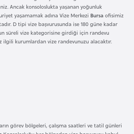
niz. Ancak konsoloslukta yaşanan yoğunluk
ğduriyet yaşamamak adına Vize Merkezi
Bursa
ofisimiz
aktadır. D tipi vize başvurusunda ise 180 güne kadar
un süreli vize kategorisine girdiği için randevu
z ilgili kurumlardan vize randevunuzu alacaktır.
arın görev bölgeleri, çalışma saatleri ve tatil günleri
an
Konsolosluğu her bölgeden vize başvurusu kabul