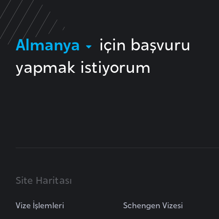
u
m
h
Almanya
için başvuru
u
r
yapmak istiyorum
i
y
e
t
i
C
e
z
Site Haritası
a
y
Vize İşlemleri
Schengen Vizesi
i