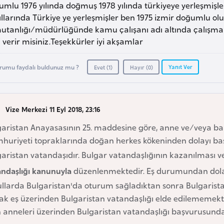
umlu 1976 yılında doğmuş 1978 yılında türkiyeye yerleşmiş
ıllarında Türkiye ye yerleşmişler ben 1975 izmir doğumlu olup
utanlığı/müdürlüğünde kamu çalışanı adı altında çalışma
i verir misiniz.Teşekkürler iyi akşamlar
Yanıt Ver
rumu faydalı buldunuz mu ?
Evet (
1
)
Hayır (
0
)
Vize Merkezi 11 Eyl 2018, 23:16
garistan Anayasasının 25. maddesine göre, anne ve/veya ba
huriyeti topraklarında doğan herkes kökeninden dolayı ba
aristan vatandaşıdır. Bulgar vatandaşlığının kazanılması ve
andaşlığı kanunuyla
düzenlenmektedir. Eş durumundan dolayı 
ullarda Bulgaristan'da oturum sağladıktan sonra Bulgarista
k eş üzerinden Bulgaristan vatandaşlığı elde edilememekted
n anneleri üzerinden Bulgaristan vatandaşlığı başvurusunda