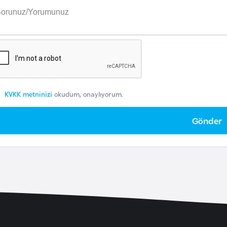
KVKK metninizi
okudum, onaylıyorum.
Gönder