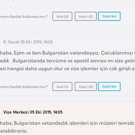
Yanıt Ver
rumu faydalı buldunuz mu ?
Evet (
0
)
Hayır (
0
)
R. Gacal 05 Eki 2019, 14:03
aba, Eşim ve ben Bulgaristan vatandaşıyız. Çocuklarımızı ve
adık . Bulgaristanda tercüme ve apostil sonrası mı size geti
esi hangisi daha uygun olur ve vize işlemler için cok girişli
Yanıt Ver
rumu faydalı buldunuz mu ?
Evet (
2
)
Hayır (
0
)
Vize Merkezi 05 Eki 2019, 14:05
aba, Bulgaristan vatandaşlık işlemleri için müşteri temsilcil
atabilirsiniz.