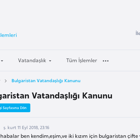
İl
şlemleri
Vatandaşlık
Tüm İşlemler
r
Bulgaristan Vatandaşlığı Kanunu
garistan Vatandaşlığı Kanunu
gi Sayfasına Dön
ş. kurt 11 Eyl 2018, 23:16
abalar ben kendim,eşim,ve iki kızım için bulgaristan çifte