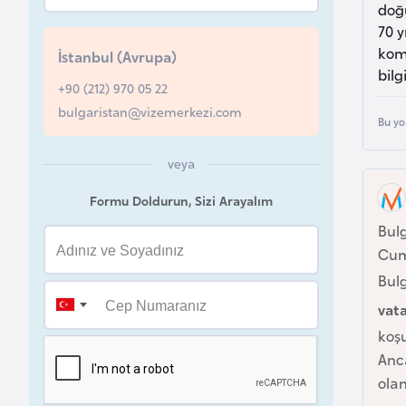
doğ
u
70 y
r
kom
İstanbul (Avrupa)
y
bilg
a
+90 (212) 970 05 22
bulgaristan@vizemerkezi.com
Bu yo
A
z
veya
e
Formu Doldurun, Sizi Arayalım
r
Bul
b
Cum
a
Bulg
y
c
vat
a
koş
n
Anca
ola
B