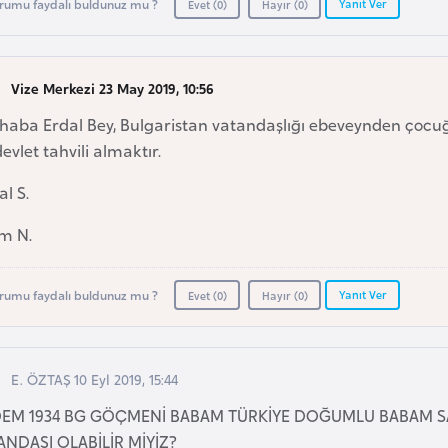
Yanıt Ver
rumu faydalı buldunuz mu ?
Evet (
0
)
Hayır (
0
)
Vize Merkezi 23 May 2019, 10:56
haba Erdal Bey, Bulgaristan vatandaşlığı ebeveynden çocuğ
devlet tahvili almaktır.
l S.
im N.
Yanıt Ver
rumu faydalı buldunuz mu ?
Evet (
0
)
Hayır (
0
)
E. ÖZTAŞ 10 Eyl 2019, 15:44
EM 1934 BG GÖÇMENİ BABAM TÜRKİYE DOĞUMLU BABAM SAĞ
ANDAŞI OLABİLİR MİYİZ?