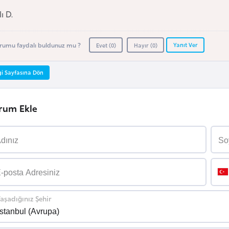
ı D.
Yanıt Ver
rumu faydalı buldunuz mu ?
Evet (
0
)
Hayır (
0
)
gi Sayfasına Dön
rum Ekle
aşadığınız Şehir