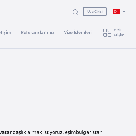
Üye Girişi
Hızlı
etişim
Referanslarımız
Vize İşlemleri
Erişim
 vatandaşlık almak istiyoruz, eşimbulgaristan