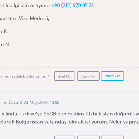
ntılı bilgi için arayınız:
+90 (212) 970 05 22
aristan Vize Merkezi,
a B.
im N.
Yanıt Ver
rumu faydalı buldunuz mu ?
Evet (
0
)
Hayır (
0
)
E. Öztürk 23 May 2019, 10:55
6 yılında Türkiye'ye SSCB den geldim. Özbekistan doğumlu
i olarak Bulgaristan vatandaşı olmak istiyorum. Neler yap