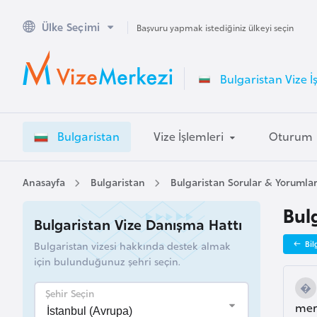
Ülke Seçimi
A
Başvuru yapmak istediğiniz ülkeyi seçin
v
u
Bulgaristan Vize İ
s
t
r
Bulgaristan
Vize İşlemleri
Oturum
a
l
y
Anasayfa
Bulgaristan
Bulgaristan Sorular & Yorumla
a
Bul
Bulgaristan Vize Danışma Hattı
A
Bulgaristan vizesi hakkında destek almak
Bil
v
için bulunduğunuz şehri seçin.
u
s
Şehir Seçin
merh
t