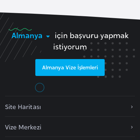
r
i
y
e
Almanya
için başvuru yapmak
t
istiyorum
i
C
Almanya
Vize İşlemleri
e
z
a
y
Site Haritası
i
r
Vize Merkezi
C