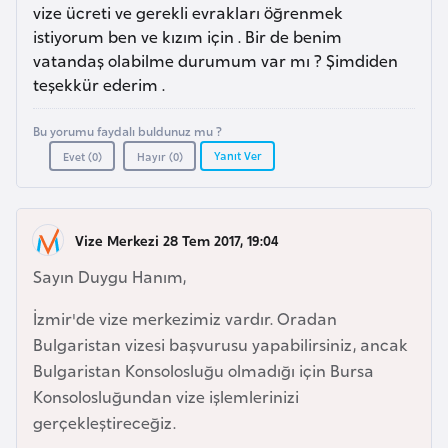
a
l
vize ücreti ve gerekli evrakları öğrenmek
e
istiyorum ben ve kızım için . Bir de benim
m
vatandaş olabilme durumum var mı ? Şimdiden
A
l
teşekkür ederim .
z
e
e
r
Bu yorumu faydalı buldunuz mu ?
r
i
Yanıt Ver
Evet (
0
)
Hayır (
0
)
b
a
y
Vize Merkezi 28 Tem 2017, 19:04
c
a
Sayın Duygu Hanım,
n
İzmir'de vize merkezimiz vardır. Oradan
Bulgaristan vizesi başvurusu yapabilirsiniz, ancak
B
Bulgaristan Konsolosluğu olmadığı için Bursa
a
Konsolosluğundan vize işlemlerinizi
h
gerçekleştireceğiz.
r