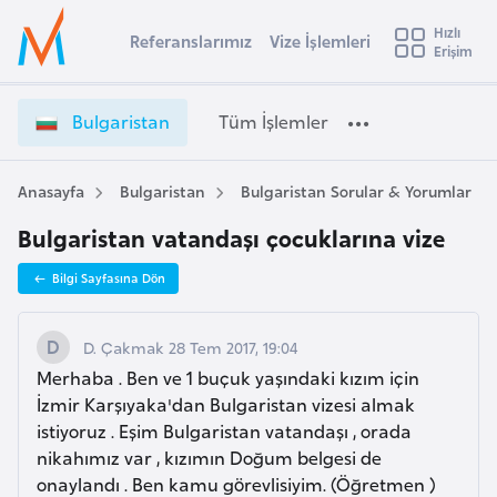
u
Hızlı
s
Referanslarımız
Vize İşlemleri
Başvuru yapmak istediğiniz ülkeyi seçin
Erişim
B
İ
Üye
t
Ülke Seçimi
u
Girişi
r
l
l
Bulgaristan
Tüm İşlemler
a
g
l
e
a
y
r
Anasayfa
Bulgaristan
Bulgaristan Sorular & Yorumlar
t
a
i
Bulgaristan vatandaşı çocuklarına vize
s
i
t
A
Bilgi Sayfasına Dön
a
ş
v
n
u
i
V
D. Çakmak 28 Tem 2017, 19:04
s
i
Merhaba . Ben ve 1 buçuk yaşındaki kızım için
m
t
z
İzmir Karşıyaka'dan Bulgaristan vizesi almak
u
e
istiyoruz . Eşim Bulgaristan vatandaşı , orada
r
İ
nikahımız var , kızımın Doğum belgesi de
y
ş
onaylandı . Ben kamu görevlisiyim. (Öğretmen )