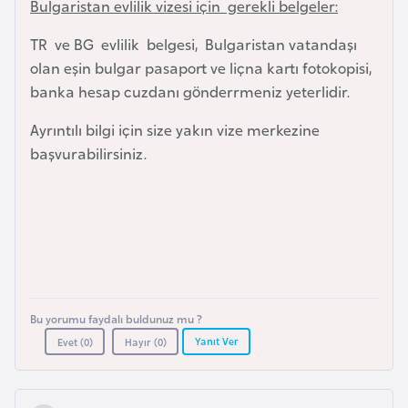
Bulgaristan evlilik vizesi için gerekli belgeler:
a
TR ve BG evlilik belgesi, Bulgaristan vatandaşı
r
olan eşin bulgar pasaport ve liçna kartı fotokopisi,
u
banka hesap cuzdanı gönderrmeniz yeterlidir.
s
Ayrıntılı bilgi için size yakın vize merkezine
B
başvurabilirsiniz.
e
l
ç
i
k
a
Bu yorumu faydalı buldunuz mu ?
B
Yanıt Ver
Evet (
0
)
Hayır (
0
)
e
n