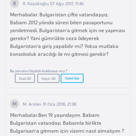
i
R. Küçükoğlu 07 Ağu 2017, 11:46
n
Merhabalar. Bulgaristan çifte vatandaşıyız.
Babam 2012 yılında süresi biten pasaportunu
B
yeniletmedi. Bulgaristan'a gitmek için ne yapması
o
gerekir? Yani gümrükte ceza ödeyerek
s
Bulgaristan'a giriş yapabilir mi? Yoksa mutlaka
n
konsolosluk aracılığı ile mi gitmesi gerekir?
a
H
Bu yorumu faydalı buldunuz mu ?
e
Yanıt Ver
Evet (
0
)
Hayır (
0
)
r
s
e
M. Arslan 31 Oca 2018, 21:38
k
Merhabalar.Ben 19 yaşındayım. Babam
Bulgaristan vatandaşı. Babamla birlikte
B
Bulgarisan'a gitmem için vizemi nasıl almalıyım ?
u