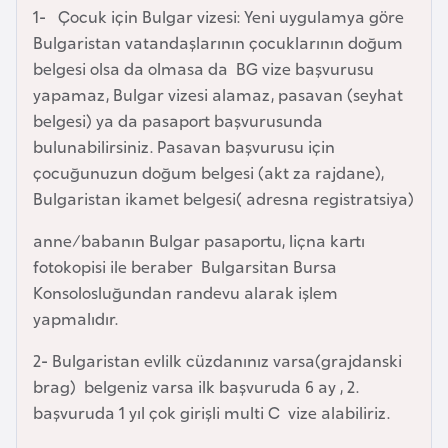
e
1- Çocuk için Bulgar vizesi: Yeni uygulamya göre
y
Bulgaristan vatandaşlarının çocuklarının doğum
n
belgesi olsa da olmasa da BG vize başvurusu
yapamaz, Bulgar vizesi alamaz, pasavan (seyhat
belgesi) ya da pasaport başvurusunda
B
bulunabilirsiniz. Pasavan başvurusu için
a
çocuğunuzun doğum belgesi (akt za rajdane),
n
Bulgaristan ikamet belgesi( adresna registratsiya)
g
l
anne/babanın Bulgar pasaportu, liçna kartı
a
fotokopisi ile beraber Bulgarsitan Bursa
d
Konsolosluğundan randevu alarak işlem
e
yapmalıdır.
ş
2- Bulgaristan evlilk cüzdanınız varsa(grajdanski
brag) belgeniz varsa ilk başvuruda 6 ay , 2.
B
başvuruda 1 yıl çok girişli multi C vize alabiliriz.
e
l