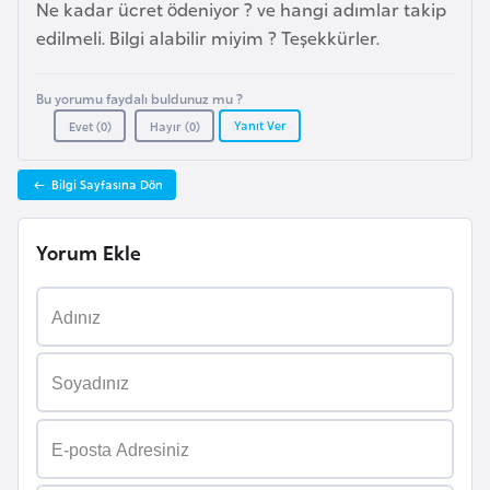
Ne kadar ücret ödeniyor ? ve hangi adımlar takip
l
edilmeli. Bilgi alabilir miyim ? Teşekkürler.
g
a
r
Bu yorumu faydalı buldunuz mu ?
Yanıt Ver
i
Evet (
0
)
Hayır (
0
)
s
t
Bilgi Sayfasına Dön
a
n
Yorum Ekle
B
u
r
k
i
n
a