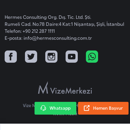
i
b
u
Hermes Consulting Org. Dış. Tic. Ltd. Şti.
Rumeli Cad. No:78 Daire:4 Kat:1 Nişantaşı, Şişli, İstanbul
t
Telefon: +90 212 287 1111
i
E-posta:
info@hermesconsulting.com.tr
Ç
i
n
D
a
n
i
Vize Merkezi © 2026 Tüm Hakları Saklıdır.
Whatsapp
Hemen Başvur
m
KVKK Metni
a
r