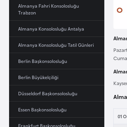
Almanya Fahri Konsolosluğu
a
Trabzon
h
r
Almanya Konsolosluğu Antalya
e
y
Alman
n
Almanya Konsolosluğu Tatil Günleri
Pazart
Cumar
B
Berlin Başkonsolosluğu
a
Alman
n
Berlin Büyükelçiliği
g
Kayser
l
Düsseldorf Başkonsolosluğu
Alma
a
d
Essen Başkonsolosluğu
e
01 
ş
Frankfurt Başkonsolosluğu