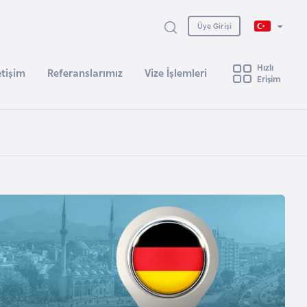
Üye Girişi
Hızlı
etişim
Referanslarımız
Vize İşlemleri
Erişim