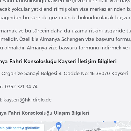
 Fahri Konsolosluğu Kayseri ve çevre illere dair vize b
acak yolcular yetkilendirilmiş olan vize merkezlerinden
cağından bu süre de göz önünde bulundurularak başvuru 
lmamak ve bu sürecin daha da uzama riskini asgaride tu
lmelidir. Özellikle Almanya Schengen vize başvuru formu, 
u olmalıdır. Almanya vize başvuru formunu indirmek ve 
ya Fahri Konsolosluğu Kayseri İletişim Bilgileri
: Organize Sanayi Bölgesi 4. Cadde No: 16 38070 Kayseri
n: 0352 321 34 74
l:
kayseri@hk-diplo.de
ya Fahri Konsolosluğu Ulaşım Bilgileri