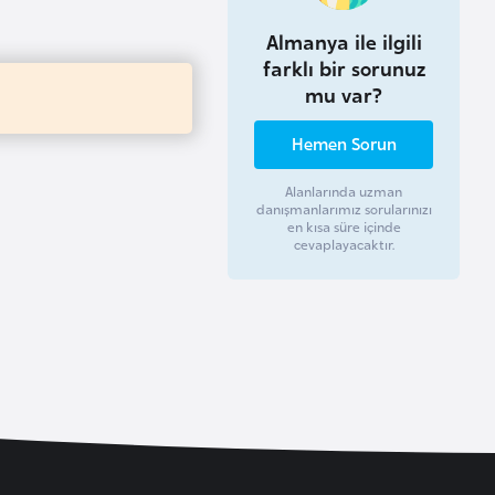
Almanya ile ilgili
farklı bir sorunuz
mu var?
Hemen Sorun
Alanlarında uzman
danışmanlarımız sorularınızı
en kısa süre içinde
cevaplayacaktır.