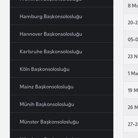
8 M
B
Hamburg Başkonsolosluğu
e
20-2
l
Hannover Başkonsolosluğu
a
05-0
r
u
Karlsruhe Başkonsolosluğu
23 N
s
Köln Başkonsolosluğu
1 Ma
B
e
Mainz Başkonsolosluğu
19 M
l
ç
Münih Başkonsolosluğu
26 M
i
k
Münster Başkonsolosluğu
27-2
a