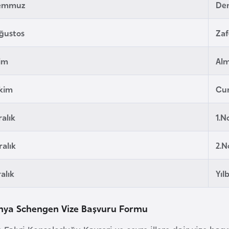
Temmuz
De
ğustos
Zaf
kim
Alm
Ekim
Cu
ralık
1.N
ralık
2.N
ralık
Yıl
nya Schengen Vize Başvuru Formu