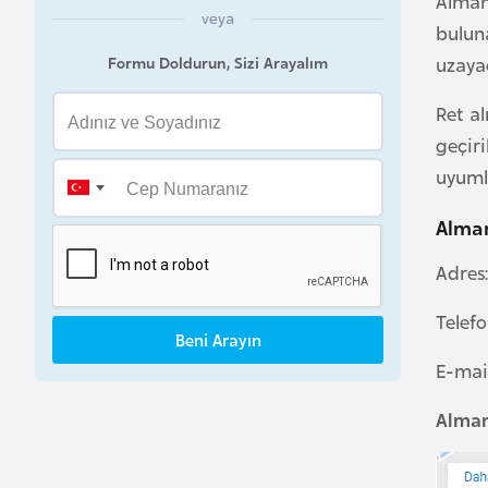
Alman
veya
bulun
B
Formu Doldurun, Sizi Arayalım
uzaya
u
l
Ret a
g
geçiri
a
uyuml
r
i
Alman
s
Adres
t
a
Telefo
n
Beni Arayın
E-mai
B
Alman
u
r
k