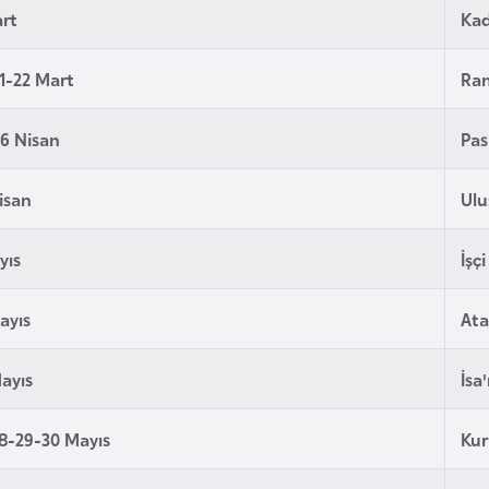
art
Kad
1-22 Mart
Ra
6 Nisan
Pas
isan
Ulu
yıs
İşç
ayıs
Ata
ayıs
İsa
8-29-30 Mayıs
Ku