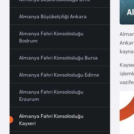
u
A
r
Almanya Büyükelçiliği Ankara
y
a
Almanya Fahri Konsolosluğu
Almany
Bodrum
Ankara
A
kayna
z
Almanya Fahri Konsolosluğu Bursa
e
Kayse
r
işleml
Almanya Fahri Konsolosluğu Edirne
b
vazife
a
Almanya Fahri Konsolosluğu
y
Erzurum
c
a
Almanya Fahri Konsolosluğu
n
Kayseri
B