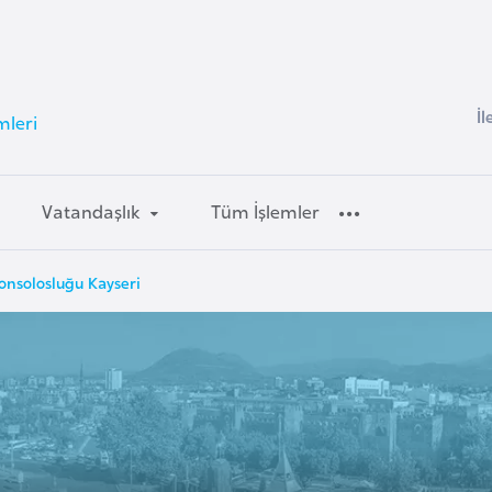
İl
mleri
Vatandaşlık
Tüm İşlemler
onsolosluğu Kayseri