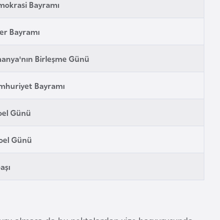
mokrasi Bayramı
er Bayramı
anya'nın Birleşme Günü
mhuriyet Bayramı
oel Günü
oel Günü
başı