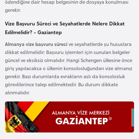
ödendiğine dair hesap belgesinin de dosyaya konulması
F
gerekir.
a
s
Vize Başvuru Süreci ve Seyahatlerde Nelere Dikkat
o
Edilmelidir? - Gaziantep
Almanya
vize başvuru süreci
ve seyahatlerde şu hususlara
Ç
dikkat edilmelidir: Başvuru işlemleri için sunulan belgeler
a
güncel ve eksiksiz olmalıdır. Hangi Schengen ülkesine önce
d
giriş yapılacaksa o ülkenin konsolosluğundan vize almanız
gerekir. Bazı durumlarda evrakların aslı da konsolosluk
Ç
görevlilerince talep edilmektedir. Bu durum dikkate
e
alınmalıdır.
k
C
u
m
h
u