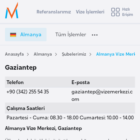
u
Hızlı
s
Referanslarımız
Vize İşlemleri
Başvuru yapmak istediğiniz ülkeyi seçin
Erişim
A
İ
Üye
t
Ülke Seçimi
l
Girişi
r
m
l
Almanya
Tüm İşlemler
a
a
l
e
n
y
y
Anasayfa
Almanya
Şubelerimiz
Almanya Vize Merkez
t
a
a
Gaziantep
V
i
i
A
Telefon
E-posta
z
ş
v
e
+90 (342) 255 54 35
gaziantep@vizemerkezi.c
u
i
İ
om
s
ş
Çalışma Saatleri
m
t
l
Pazartesi - Cuma: 08.30 - 18.00 Cumartesi: 10.00 - 14.00
u
e
r
m
Almanya Vize Merkezi, Gaziantep
y
l