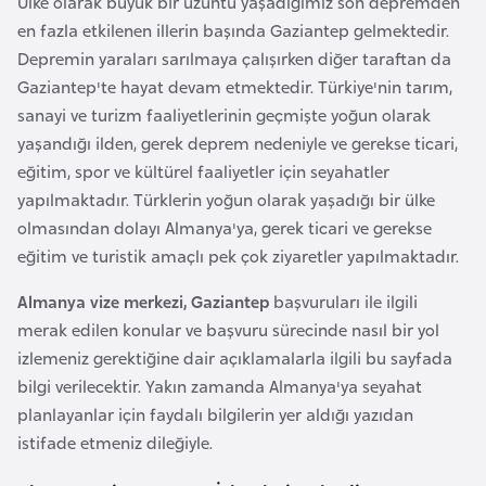
Ülke olarak büyük bir üzüntü yaşadığımız son depremden
a
e
en fazla etkilenen illerin başında Gaziantep gelmektedir.
r
Depremin yaraları sarılmaya çalışırken diğer taraftan da
i
A
Gaziantep'te hayat devam etmektedir. Türkiye'nin tarım,
z
sanayi ve turizm faaliyetlerinin geçmişte yoğun olarak
e
yaşandığı ilden, gerek deprem nedeniyle ve gerekse ticari,
r
eğitim, spor ve kültürel faaliyetler için seyahatler
b
yapılmaktadır. Türklerin yoğun olarak yaşadığı bir ülke
a
olmasından dolayı Almanya'ya, gerek ticari ve gerekse
y
eğitim ve turistik amaçlı pek çok ziyaretler yapılmaktadır.
c
a
Almanya vize merkezi, Gaziantep
başvuruları ile ilgili
n
merak edilen konular ve başvuru sürecinde nasıl bir yol
izlemeniz gerektiğine dair açıklamalarla ilgili bu sayfada
bilgi verilecektir. Yakın zamanda Almanya'ya seyahat
B
planlayanlar için faydalı bilgilerin yer aldığı yazıdan
a
istifade etmeniz dileğiyle.
h
r