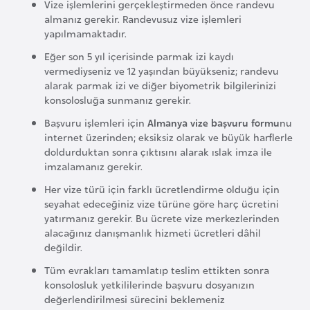
Vize işlemlerini gerçekleştirmeden önce randevu
a
almanız gerekir. Randevusuz vize işlemleri
yapılmamaktadır.
r
u
Eğer son 5 yıl içerisinde parmak izi kaydı
s
vermediyseniz ve 12 yaşından büyükseniz; randevu
alarak parmak izi ve diğer biyometrik bilgilerinizi
konsolosluğa sunmanız gerekir.
B
Başvuru işlemleri için
Almanya vize başvuru formu
nu
e
internet üzerinden; eksiksiz olarak ve büyük harflerle
l
doldurduktan sonra çıktısını alarak ıslak imza ile
ç
imzalamanız gerekir.
i
Her vize türü için farklı ücretlendirme olduğu için
k
seyahat edeceğiniz vize türüne göre harç ücretini
yatırmanız gerekir. Bu ücrete vize merkezlerinden
a
alacağınız danışmanlık hizmeti ücretleri dâhil
değildir.
B
Tüm evrakları tamamlatıp teslim ettikten sonra
e
konsolosluk yetkililerinde başvuru dosyanızın
n
değerlendirilmesi sürecini beklemeniz