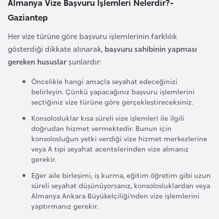
Almanya Vize Başvuru İşlemleri Nelerdir?-
e
Gaziantep
y
n
Her vize türüne göre başvuru işlemlerinin farklılık
gösterdiği dikkate alınarak,
başvuru sahibinin yapması
gereken hususlar
şunlardır:
B
a
Öncelikle hangi amaçla seyahat edeceğinizi
n
belirleyin. Çünkü yapacağınız başvuru işlemlerini
g
seçtiğiniz vize türüne göre gerçekleştireceksiniz.
l
Konsolosluklar kısa süreli vize işlemleri ile ilgili
a
doğrudan hizmet vermektedir. Bunun için
d
konsolosluğun yetki verdiği vize hizmet merkezlerine
veya A tipi seyahat acentelerinden vize almanız
e
gerekir.
ş
Eğer aile birleşimi, iş kurma, eğitim öğretim gibi uzun
süreli seyahat düşünüyorsanız, konsolosluklardan veya
B
Almanya Ankara Büyükelçiliği'nden vize işlemlerini
e
yaptırmanız gerekir.
l