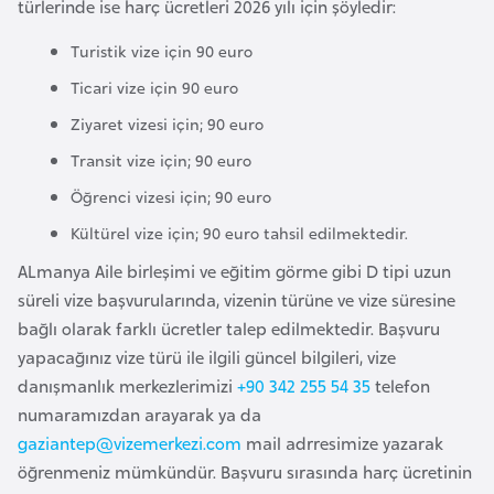
türlerinde ise harç ücretleri 2026 yılı için şöyledir:
l
g
Turistik vize için 90 euro
a
Ticari vize için 90 euro
r
Ziyaret vizesi için; 90 euro
i
s
Transit vize için; 90 euro
t
Öğrenci vizesi için; 90 euro
a
Kültürel vize için; 90 euro tahsil edilmektedir.
n
ALmanya Aile birleşimi ve eğitim görme gibi D tipi uzun
süreli vize başvurularında, vizenin türüne ve vize süresine
B
bağlı olarak farklı ücretler talep edilmektedir. Başvuru
u
yapacağınız vize türü ile ilgili güncel bilgileri, vize
r
danışmanlık merkezlerimizi
+90 342 255 54 35
telefon
k
numaramızdan arayarak ya da
i
gaziantep@vizemerkezi.com
mail adrresimize yazarak
n
öğrenmeniz mümkündür. Başvuru sırasında harç ücretinin
a