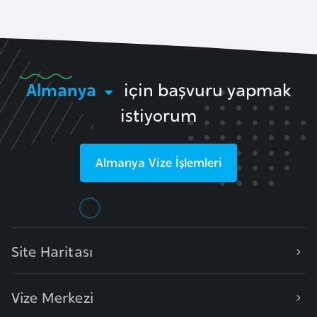
r
i
y
e
Almanya
için başvuru yapmak
t
i
istiyorum
C
Almanya
Vize İşlemleri
e
z
a
y
i
Site Haritası
r
Vize Merkezi
C