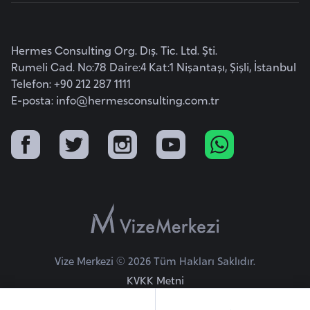
i
b
u
Hermes Consulting Org. Dış. Tic. Ltd. Şti.
t
Rumeli Cad. No:78 Daire:4 Kat:1 Nişantaşı, Şişli, İstanbul
i
Telefon: +90 212 287 1111
E-posta:
info@hermesconsulting.com.tr
Ç
i
n
D
a
n
i
Vize Merkezi © 2026 Tüm Hakları Saklıdır.
m
KVKK Metni
a
r