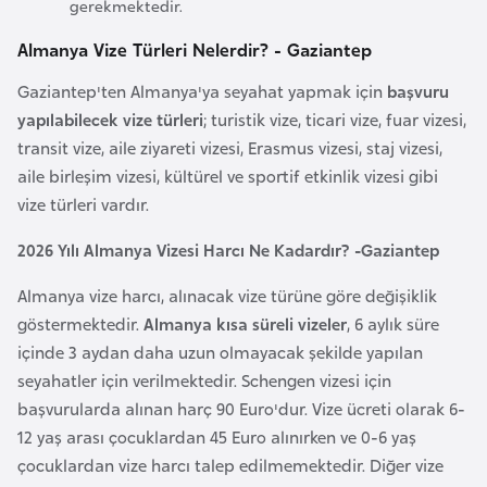
i
gerekmektedir.
n
Almanya Vize Türleri Nelerdir? - Gaziantep
Gaziantep'ten Almanya'ya seyahat yapmak için
başvuru
B
yapılabilecek vize türleri
; turistik vize, ticari vize, fuar vizesi,
o
transit vize, aile ziyareti vizesi, Erasmus vizesi, staj vizesi,
s
aile birleşim vizesi, kültürel ve sportif etkinlik vizesi gibi
n
vize türleri vardır.
a
H
2026 Yılı Almanya Vizesi Harcı Ne Kadardır? -Gaziantep
e
Almanya vize harcı, alınacak vize türüne göre değişiklik
r
göstermektedir.
Almanya kısa süreli vizeler
, 6 aylık süre
s
içinde 3 aydan daha uzun olmayacak şekilde yapılan
e
seyahatler için verilmektedir. Schengen vizesi için
k
başvurularda alınan harç 90 Euro'dur. Vize ücreti olarak 6-
12 yaş arası çocuklardan 45 Euro alınırken ve 0-6 yaş
B
çocuklardan vize harcı talep edilmemektedir. Diğer vize
u