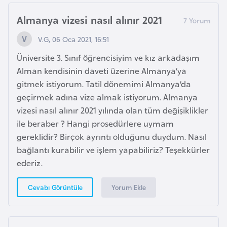
i
Almanya vizesi nasıl alınır 2021
t
v
V.G, 06 Oca 2021, 16:51
a
Üniversite 3. Sınıf öğrencisiyim ve kız arkadaşım
n
Alman kendisinin daveti üzerine Almanya’ya
y
gitmek istiyorum. Tatil dönemimi Almanya’da
a
geçirmek adına vize almak istiyorum. Almanya
vizesi nasıl alınır 2021 yılında olan tüm değişiklikler
L
ile beraber ? Hangi prosedürlere uymam
ü
gereklidir? Birçok ayrıntı olduğunu duydum. Nasıl
k
bağlantı kurabilir ve işlem yapabiliriz? Teşekkürler
s
ederiz.
e
m
Yorum Ekle
Cevabı Görüntüle
b
u