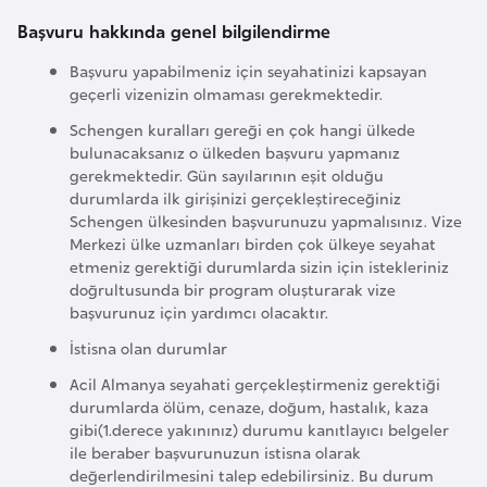
s
t
Başvuru hakkında genel bilgilendirme
a
Başvuru yapabilmeniz için seyahatinizi kapsayan
n
geçerli vizenizin olmaması gerekmektedir.
Schengen kuralları gereği en çok hangi ülkede
H
bulunacaksanız o ülkeden başvuru yapmanız
gerekmektedir. Gün sayılarının eşit olduğu
ı
durumlarda ilk girişinizi gerçekleştireceğiniz
r
Schengen ülkesinden başvurunuzu yapmalısınız. Vize
v
Merkezi ülke uzmanları birden çok ülkeye seyahat
a
etmeniz gerektiği durumlarda sizin için istekleriniz
doğrultusunda bir program oluşturarak vize
t
başvurunuz için yardımcı olacaktır.
i
s
İstisna olan durumlar
t
Acil Almanya seyahati gerçekleştirmeniz gerektiği
a
durumlarda ölüm, cenaze, doğum, hastalık, kaza
gibi(1.derece yakınınız) durumu kanıtlayıcı belgeler
n
ile beraber başvurunuzun istisna olarak
değerlendirilmesini talep edebilirsiniz. Bu durum