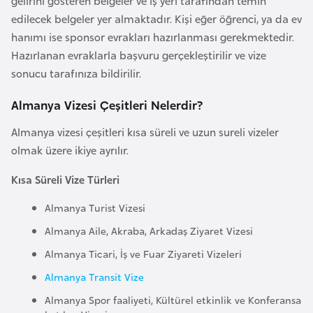
gelirini gösteren belgeler ve iş yeri tarafından temin
e
edilecek belgeler yer almaktadır. Kişi eğer öğrenci, ya da ev
y
hanımı ise sponsor evrakları hazırlanması gerekmektedir.
n
Hazırlanan evraklarla başvuru gerçekleştirilir ve vize
sonucu tarafınıza bildirilir.
B
Almanya Vizesi Çeşitleri Nelerdir?
a
n
Almanya vizesi çeşitleri kısa süreli ve uzun sureli vizeler
g
olmak üzere ikiye ayrılır.
l
a
Kısa Süreli Vize Türleri
d
Almanya Turist Vizesi
e
Almanya Aile, Akraba, Arkadaş Ziyaret Vizesi
ş
Almanya Ticari, İş ve Fuar Ziyareti Vizeleri
B
Almanya Transit Vize
e
Almanya Spor faaliyeti, Kültürel etkinlik ve Konferansa
l