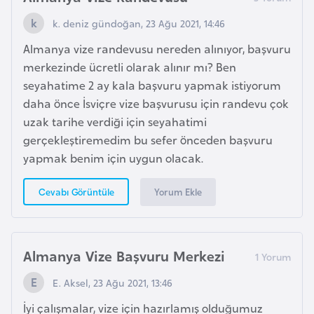
g
k. deniz gündoğan, 23 Ağu 2021, 14:46
o
Almanya vize randevusu nereden alınıyor, başvuru
merkezinde ücretli olarak alınır mı? Ben
K
seyahatime 2 ay kala başvuru yapmak istiyorum
ü
daha önce İsviçre vize başvurusu için randevu çok
b
uzak tarihe verdiği için seyahatimi
a
gerçekleştiremedim bu sefer önceden başvuru
yapmak benim için uygun olacak.
K
u
Yorum Ekle
Cevabı Görüntüle
v
e
y
Almanya Vize Başvuru Merkezi
t
E. Aksel, 23 Ağu 2021, 13:46
L
İyi çalışmalar, vize için hazırlamış olduğumuz