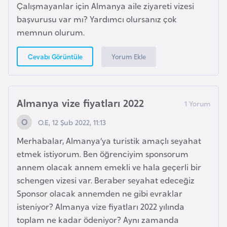
Çalışmayanlar için Almanya aile ziyareti vizesi
başvurusu var mı? Yardımcı olursanız çok
K
memnun olurum.
a
m
Yorum Ekle
Cevabı Görüntüle
e
r
u
Almanya vize fiyatları 2022
n
O.E, 12 Şub 2022, 11:13
K
Merhabalar, Almanya’ya turistik amaçlı seyahat
a
etmek istiyorum. Ben öğrenciyim sponsorum
n
annem olacak annem emekli ve hala geçerli bir
a
schengen vizesi var. Beraber seyahat edeceğiz
d
Sponsor olacak annemden ne gibi evraklar
a
isteniyor? Almanya vize fiyatları 2022 yılında
toplam ne kadar ödeniyor? Aynı zamanda