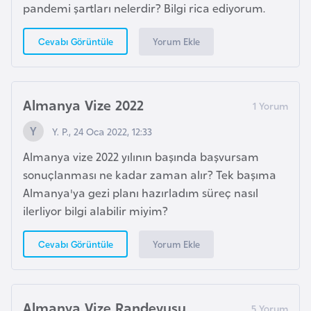
pandemi şartları nelerdir? Bilgi rica ediyorum.
K
a
Yorum Ekle
Cevabı Görüntüle
r
a
d
a
Almanya Vize 2022
ğ
Y. P., 24 Oca 2022, 12:33
Almanya vize 2022 yılının başında başvursam
K
sonuçlanması ne kadar zaman alır? Tek başıma
e
Almanya'ya gezi planı hazırladım süreç nasıl
n
ilerliyor bilgi alabilir miyim?
y
a
Yorum Ekle
Cevabı Görüntüle
K
o
Almanya Vize Randevusu
n