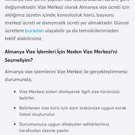
r
değişmektedir. Vize Merkezi olarak Almanya vize ücreti için
i
aldığımız ücretin içinde; konsolosluk harcı, başvuru
y
merkezi ücreti ve danışmalık ücreti yer almaktadır. Güncel
e
ücretlere
buradan
ulaşabilir ya da temsilcilerimizden
t
teklif alabilirsiniz.
i
Almanya Vize İşlemleri İçin Neden Vize Merkezi’ni
Seçmeliyim?
C
Almanya vize işlemlerini Vize Merkezi ile gerçekleştirmeniz
e
durumunda;
z
a
Vize Merkezi sizleri dinleyerek ilgili vize türünüzü
y
belirler.
i
Belirlenen vize türü için sizin statünüze uygun evrak
r
listesi oluşturulur.
Durumunuza uygun dilekçeler editörlerimiz
C
tarafından özenle yazılır.