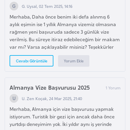
e
G. Uysal, 02 Tem 2025, 14:16
ç
Merhaba, Daha önce benim iki defa alınmış 6
aylık eşimin ise 1 yıllık Almanya vizemiz olmasına
İ
rağmen yeni başvuruda sadece 3 günlük vize
s
verilmiş. Bu süreye itiraz edebileceğim bir makam
v
var mı? Varsa açıklayabilir misiniz? Teşekkürler
i
ç
Yorum Ekle
Cevabı Görüntüle
r
e
Almanya Vize Başvurusu 2025
İ
t
U. Zen Koçak, 24 Mar 2025, 21:40
a
Merhaba, Almanya için vize başvurusu yapmak
l
istiyorum. Turistik bir gezi için ancak daha önce
y
yurtdışı deneyimim yok. İki yıldır aynı iş yerinde
a