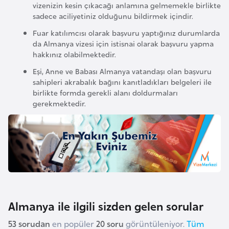
H
vizenizin kesin çıkacağı anlamına gelmemekle birlikte
sadece aciliyetiniz olduğunu bildirmek içindir.
o
l
Fuar katılımcısı olarak başvuru yaptığınız durumlarda
da Almanya vizesi için istisnai olarak başvuru yapma
l
hakkınız olabilmektedir.
a
n
Eşi, Anne ve Babası Almanya vatandaşı olan başvuru
sahipleri akrabalık bağını kanıtladıkları belgeleri ile
d
birlikte formda gerekli alanı doldurmaları
a
gerekmektedir.
İ
n
g
i
l
t
Almanya ile ilgili sizden gelen sorular
e
r
53 sorudan
en popüler
20 soru
görüntüleniyor.
Tüm