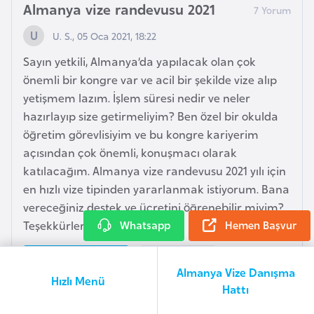
r
Almanya vize randevusu 2021
g
U. S., 05 Oca 2021, 18:22
M
Sayın yetkili, Almanya’da yapılacak olan çok
a
önemli bir kongre var ve acil bir şekilde vize alıp
c
yetişmem lazım. İşlem süresi nedir ve neler
a
hazırlayıp size getirmeliyim? Ben özel bir okulda
r
öğretim görevlisiyim ve bu kongre kariyerim
i
açısından çok önemli, konuşmacı olarak
s
katılacağım. Almanya vize randevusu 2021 yılı için
t
en hızlı vize tipinden yararlanmak istiyorum. Bana
a
vereceğiniz destek ve ücretini öğrenebilir miyim?
n
Teşekkürler.
Whatsapp
Hemen Başvur
Yorum Ekle
Cevabı Görüntüle
M
Almanya Vize Danışma
Hızlı Menü
a
Hattı
l