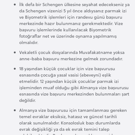
İlk defa bir Schengen ülkesine seyahat edecekseniz ya
G
da Schengen vizenizi 5 yıl önce aldıysanız parmak izi
ü
ve Biyometrik işlemleri için randevu günü başvuru
n
merkezinde hazır bulunmanız gerekmektedir. Vize
e
başvuru işlemlerinde kullanılacak Biyometrik
fotoğraflar net ve üzerinde oynama yapılmamış
y
olmalıdır.
K
o
Vekaletli çocuk dosyalarında Muvafakatname yoksa
anne-baba başvuru merkezine gelmek zorundadır.
r
e
18 yaşından küçük çocuklar için vize başvurusu
esnasında çocuğa yasal vasisi (ebeveyni) eşlik
etmelidir. 12 yaşından küçük çocuklar parmak izi
G
işleminden muaf olduğu gibi Almanya vize başvurusu
ü
esnasında vize başvuru merkezinden bulunmaları şart
değildir.
n
e
Almanya vize başvurusu için tamamlanması gereken
temel evraklar eksiksiz, hatasız ve güncel tarihli
y
olarak sunulmalıdır. Konsolosluk bazı durumlarda
S
evrak değişikliği ya da ek evrak temini talep
u