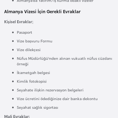
Almanya’da Yatırım/İş Kurma odaklı vizeler
i
n
Almanya Vizesi İçin Gerekli Evraklar
Kişisel Evrakla
r;
B
o
Pasaport
s
Vize başvuru Formu
n
Vize dilekçesi
a
H
Nüfus Müdürlüğü'nden alınan vukuatlı nüfus cüzdanı
örneği
e
r
İkametgah belgesi
s
Kimlik fotokopisi
e
Seyahate ilişkin rezervasyon belgeleri
k
Vize ücretini ödediğinize dair banka dekontu
Seyahat sağlık sigortası
B
u
Mali Evraklar;