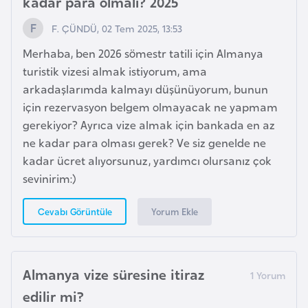
kadar para olmalı? 2025
p
F. ÇÜNDÜ, 02 Tem 2025, 13:53
a
Merhaba, ben 2026 sömestr tatili için Almanya
n
turistik vizesi almak istiyorum, ama
y
arkadaşlarımda kalmayı düşünüyorum, bunun
a
için rezervasyon belgem olmayacak ne yapmam
gerekiyor? Ayrıca vize almak için bankada en az
İ
ne kadar para olması gerek? Ve siz genelde ne
s
kadar ücret alıyorsunuz, yardımcı olursanız çok
r
sevinirim:)
a
i
Yorum Ekle
Cevabı Görüntüle
l
İ
Almanya vize süresine itiraz
s
edilir mi?
v