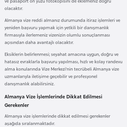
ve pasaport ön yüzü fotokopisini de eklemeniz doğru
i
olacaktır.
y
Almanya vize reddi almanız durumunda itiraz işlemleri ve
a
yeniden başvuru yapmak için yetkili bir danışmanlık
firmasıyla ilerlemeniz vizenizin olumlu sonuçlanması
G
açısından daha avantajlı olacaktır.
a
n
Eksiklerin belirlenmesi; seyahat amacına uygun, doğru ve
a
hatasız evraklarla başvuru yapılması, hızlı ve kolay randevu
alma konularında Vize Merkezi’nin tecrübeli Almanya vize
G
uzmanlarıyla iletişime geçebilir ve profesyonel
i
danışmanlık alabilirsiniz.
n
Almanya Vize İşlemlerinde Dikkat Edilmesi
e
Gerekenler
B
i
Almanya vize işlemlerinde dikkat edilmesi gerekenler
s
aşağıda sıralanmaktadır.