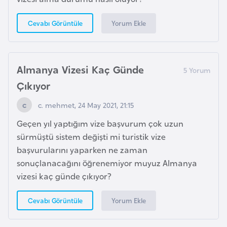
b
y
Yorum Ekle
Cevabı Görüntüle
a
L
Almanya Vizesi Kaç Günde
i
Çıkıyor
h
t
c. mehmet, 24 May 2021, 21:15
e
Geçen yıl yaptığım vize başvurum çok uzun
n
sürmüştü sistem değişti mi turistik vize
ş
başvurularını yaparken ne zaman
t
sonuçlanacağını öğrenemiyor muyuz Almanya
a
vizesi kaç günde çıkıyor?
y
n
Yorum Ekle
Cevabı Görüntüle
L