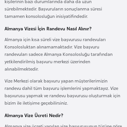
kişilerinin bazı durumlarında daha da uzun
F
sürebilmektedir. Başvuruların sonuçlanma süresi
a
tamamen konsolosluğun inisiyatifindedir.
s
o
Almanya Vizesi İçin Randevu Nasıl Alınır?
Almanya için kısa süreli vize başvurusu randevuları
Ç
Konsolosluktan alınamamaktadır. Vize başvuru
a
randevuları sadece Almanya Konsolosluğu tarafından
d
yetkilendirilmiş başvuru merkezi üzerinden
alınabilmektedir.
Ç
Vize Merkezi olarak başvuru yapan müşterilerimizin
e
randevu dahil tüm başvuru işlemlerini yapmaktayız. Vize
k
başvurusu yapmak ve randevu başvurusu oluşturmak için
C
bizim ile iletişime geçebilirsiniz.
u
m
Almanya Vize Ücreti Nedir?
h
u
Almanya vize ücreti yapılan vize başvurusunun türüne göre