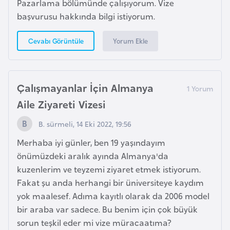
Pazarlama bölümünde çalışıyorum. Vize
başvurusu hakkında bilgi istiyorum.
İ
z
Yorum Ekle
Cevabı Görüntüle
l
a
n
Çalışmayanlar İçin Almanya
d
Aile Ziyareti Vizesi
a
B. sürmeli, 14 Eki 2022, 19:56
K
Merhaba iyi günler, ben 19 yaşındayım
a
önümüzdeki aralık ayında Almanya'da
m
kuzenlerim ve teyzemi ziyaret etmek istiyorum.
b
Fakat şu anda herhangi bir üniversiteye kaydım
o
yok maalesef. Adıma kayıtlı olarak da 2006 model
ç
bir araba var sadece. Bu benim için çok büyük
y
sorun teşkil eder mi vize müracaatıma?
a