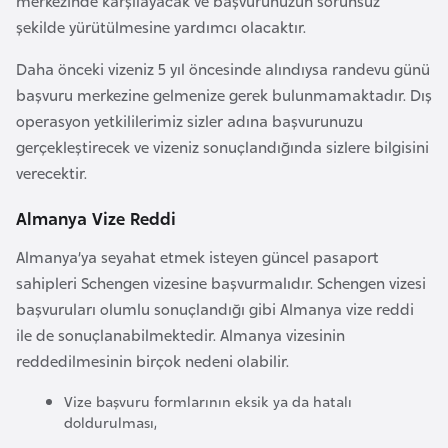
merkezinde karşılayacak ve başvurunuzun sorunsuz
E
şekilde yürütülmesine yardımcı olacaktır.
t
i
Daha önceki vizeniz 5 yıl öncesinde alındıysa randevu günü
y
başvuru merkezine gelmenize gerek bulunmamaktadır. Dış
o
operasyon yetkililerimiz sizler adına başvurunuzu
p
gerçekleştirecek ve vizeniz sonuçlandığında sizlere bilgisini
y
verecektir.
a
Almanya Vize Reddi
F
Almanya’ya seyahat etmek isteyen güncel pasaport
i
sahipleri Schengen vizesine başvurmalıdır. Schengen vizesi
l
başvuruları olumlu sonuçlandığı gibi Almanya vize reddi
d
ile de sonuçlanabilmektedir. Almanya vizesinin
i
reddedilmesinin birçok nedeni olabilir.
ş
i
Vize başvuru formlarının eksik ya da hatalı
doldurulması,
S