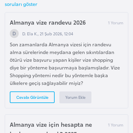
e
soruları göster
I
Almanya vize randevu 2026
r
D. Ela K., 21 Şub 2026, 12:04
a
k
Son zamanlarda Almanya vizesi için randevu
alma sürelerinde meydana gelen sıkıntılardan
ötürü vize başvuru yapan kişiler vize shopping
İ
diye bir yönteme başvurmaya başlamışladır. Vize
r
Shopping yöntemi nedir bu yöntemle başka
l
ülkelere geçiş sağlayabilir miyiz?
a
n
Yorum Ekle
Cevabı Görüntüle
d
a
Almanya vize için hesapta ne
İ
s