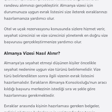
a
e
randevu alımınızı gerçekleştirir. Almanya vizesi için
r
durumunuza uygun evrak listesini size ileterek evraklarınızı
i
A
hazırlamanıza yardımcı olur.
z
Otel ve uçak rezervasyonu konusunda sizlere hizmet verir,
e
seyahat sürecinizi ve vize sürecinizi yöneterek en doğru vize
r
başvurusu gerçekleştirmenize yardımcı olur.
b
a
Almanya Vizesi Nasıl Alınır?
y
c
Almanya’ya seyahat etmeyi düşünen kişiler öncelikle
a
seyahat nedenine uygun vize türünü belirlemelidir. Vize
n
türü belirlendikten sonra ilgili vizenin evrak listesini
hazırlamalıdır. Evrakların Almanya Konsolosluğu’nun aracı
kıldığı başvuru merkezinin istediği sıra ve şekle göre
B
hazırlanması gerekmektedir.
a
h
Evraklar arasında kişinin hazırlaması gereken belgeler,
r