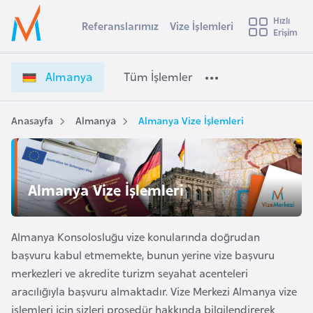
u
Hızlı
s
Referanslarımız
Vize İşlemleri
Başvuru yapmak istediğiniz ülkeyi seçin
Erişim
A
İ
Üye
t
Ülke Seçimi
l
Girişi
r
m
l
Almanya
Tüm İşlemler
a
a
l
e
n
y
y
Anasayfa
Almanya
Almanya Vize İşlemleri
t
a
a
V
i
i
A
z
ş
Almanya Vize İşlemleri
v
e
u
i
İ
s
ş
Almanya Konsolosluğu vize konularında doğrudan
m
t
l
başvuru kabul etmemekte, bunun yerine vize başvuru
u
e
merkezleri ve akredite turizm seyahat acenteleri
r
m
aracılığıyla başvuru almaktadır. Vize Merkezi Almanya vize
y
l
işlemleri için sizleri prosedür hakkında bilgilendirerek