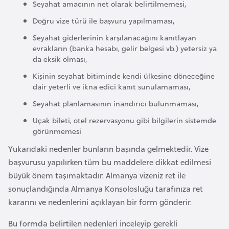
a
Seyahat amacının net olarak belirtilmemesi,
h
Doğru vize türü ile başvuru yapılmaması,
i
Seyahat giderlerinin karşılanacağını kanıtlayan
l
evrakların (banka hesabı, gelir belgesi vb.) yetersiz ya
i
da eksik olması,
Kişinin seyahat bitiminde kendi ülkesine döneceğine
F
dair yeterli ve ikna edici kanıt sunulamaması,
i
Seyahat planlamasının inandırıcı bulunmaması,
n
Uçak bileti, otel rezervasyonu gibi bilgilerin sistemde
l
görünmemesi
a
Yukarıdaki nedenler bunların başında gelmektedir. Vize
n
başvurusu yapılırken tüm bu maddelere dikkat edilmesi
d
büyük önem taşımaktadır. Almanya vizeniz ret ile
i
sonuçlandığında Almanya Konsolosluğu tarafınıza ret
y
kararını ve nedenlerini açıklayan bir form gönderir.
a
Bu formda belirtilen nedenleri inceleyip gerekli