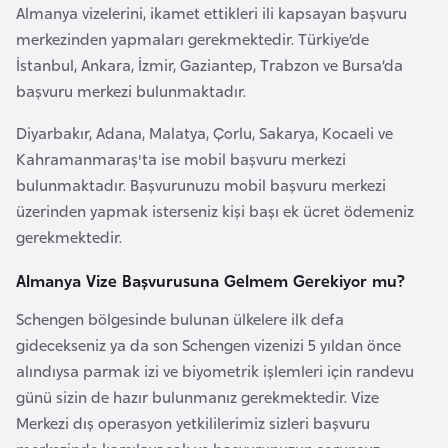
Almanya vizelerini, ikamet ettikleri ili kapsayan başvuru
e
merkezinden yapmaları gerekmektedir. Türkiye’de
n
İstanbul, Ankara, İzmir, Gaziantep, Trabzon ve Bursa’da
i
başvuru merkezi bulunmaktadır.
s
t
Diyarbakır, Adana, Malatya, Çorlu, Sakarya, Kocaeli ve
a
Kahramanmaraş'ta ise mobil başvuru merkezi
n
bulunmaktadır. Başvurunuzu mobil başvuru merkezi
üzerinden yapmak isterseniz kişi başı ek ücret ödemeniz
E
gerekmektedir.
s
Almanya Vize Başvurusuna Gelmem Gerekiyor mu?
t
o
Schengen bölgesinde bulunan ülkelere ilk defa
n
gidecekseniz ya da son Schengen vizenizi 5 yıldan önce
y
alındıysa parmak izi ve biyometrik işlemleri için randevu
a
günü sizin de hazır bulunmanız gerekmektedir. Vize
Merkezi dış operasyon yetkililerimiz sizleri başvuru