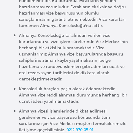
edebilmektedir. Bu durumda evrakların yeniden
d
hazırlanması zorunludur. Evrakların eksiksiz ve doğru
hazırlanması vize başvurusunun olumlu
a
sonuçlanmasını garanti etmemektedir. Vize kararları
n
tamamen Almanya Konsolosluğu'na aittir.
Almanya Konsolosluğu tarafından verilen vize
G
kararlarında ve vize işlem sürelerinde Vize Merkezi'nin
u
herhangi bir etkisi bulunmamaktadır. Vize
y
uzmanlarımız Almanya vize başvurularında başvuru
sahiplerine zaman kaybı yaşatmaksızın; belge
a
hazırlama ve randevu işlemleri gibi adımları uçak ve
n
otel rezervasyon tarihlerini de dikkate alarak
a
gerçekleştirmektedir.
Konsolosluk harçları peşin olarak ödenmektedir.
H
Almanya vize reddi alınması durumunda herhangi bir
ücret iadesi yapılmamaktadır.
i
n
Almanya vizesi işlemlerinde dikkat edilmesi
gerekenler ve vize başvurusu konusunda tüm
d
sorularınız için Vize Merkezi müşteri temsilcilerimizle
i
iletişime geçebilirsiniz.
0212 970 05 01