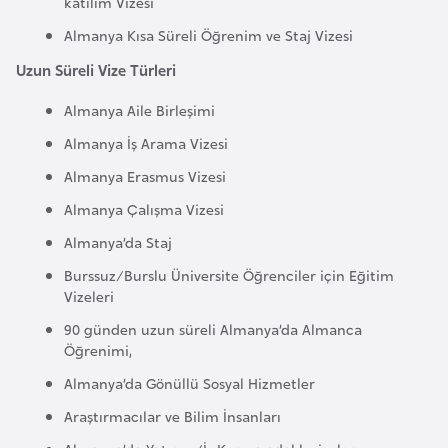
katılım Vizesi
a
Almanya Kısa Süreli Öğrenim ve Staj Vizesi
r
Uzun Süreli Vize Türleri
u
s
Almanya Aile Birleşimi
Almanya İş Arama Vizesi
B
Almanya Erasmus Vizesi
e
Almanya Çalışma Vizesi
l
ç
Almanya’da Staj
i
Burssuz/Burslu Üniversite Öğrenciler için Eğitim
k
Vizeleri
a
90 günden uzun süreli Almanya’da Almanca
Öğrenimi,
B
Almanya’da Gönüllü Sosyal Hizmetler
e
Araştırmacılar ve Bilim İnsanları
n