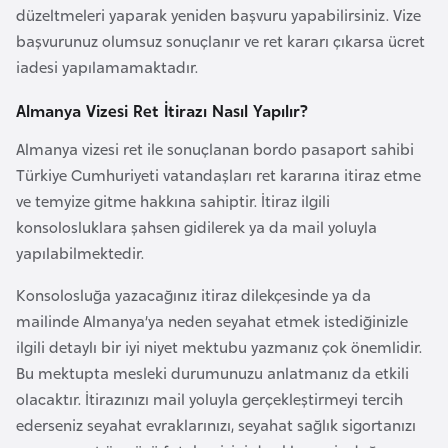
F
düzeltmeleri yaparak yeniden başvuru yapabilirsiniz. Vize
r
başvurunuz olumsuz sonuçlanır ve ret kararı çıkarsa ücret
a
iadesi yapılamamaktadır.
n
Almanya Vizesi Ret İtirazı Nasıl Yapılır?
s
a
Almanya vizesi ret ile sonuçlanan bordo pasaport sahibi
Türkiye Cumhuriyeti vatandaşları ret kararına itiraz etme
ve temyize gitme hakkına sahiptir. İtiraz ilgili
G
konsolosluklara şahsen gidilerek ya da mail yoluyla
a
yapılabilmektedir.
b
o
Konsolosluğa yazacağınız itiraz dilekçesinde ya da
n
mailinde Almanya’ya neden seyahat etmek istediğinizle
ilgili detaylı bir iyi niyet mektubu yazmanız çok önemlidir.
G
Bu mektupta mesleki durumunuzu anlatmanız da etkili
a
olacaktır. İtirazınızı mail yoluyla gerçekleştirmeyi tercih
m
ederseniz seyahat evraklarınızı, seyahat sağlık sigortanızı
b