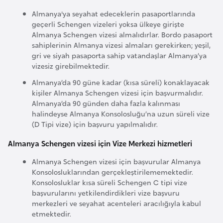
s
Almanya'ya seyahat edeceklerin pasaportlarında
a
geçerli Schengen vizeleri yoksa ülkeye girişte
u
Almanya Schengen vizesi almalıdırlar. Bordo pasaport
sahiplerinin Almanya vizesi almaları gerekirken; yeşil,
gri ve siyah pasaporta sahip vatandaşlar Almanya’ya
G
vizesiz girebilmektedir.
i
n
Almanya’da 90 güne kadar (kısa süreli) konaklayacak
kişiler Almanya Schengen vizesi için başvurmalıdır.
e
Almanya’da 90 günden daha fazla kalınması
halindeyse Almanya Konsolosluğu’na uzun süreli vize
(D Tipi vize) için başvuru yapılmalıdır.
G
r
Almanya Schengen vizesi için Vize Merkezi hizmetleri
e
Almanya Schengen vizesi için başvurular Almanya
n
Konsolosluklarından gerçekleştirilememektedir.
a
Konsolosluklar kısa süreli Schengen C tipi vize
d
başvurularını yetkilendirdikleri vize başvuru
a
merkezleri ve seyahat acenteleri aracılığıyla kabul
etmektedir.