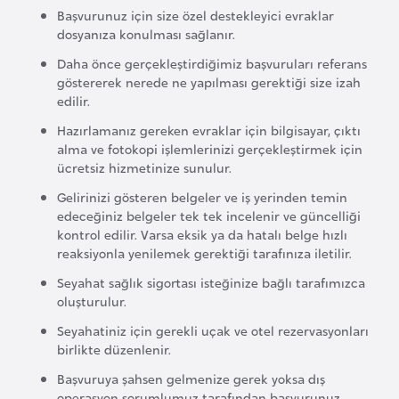
i
Başvurunuz için size özel destekleyici evraklar
b
dosyanıza konulması sağlanır.
u
Daha önce gerçekleştirdiğimiz başvuruları referans
t
göstererek nerede ne yapılması gerektiği size izah
i
edilir.
Hazırlamanız gereken evraklar için bilgisayar, çıktı
Ç
alma ve fotokopi işlemlerinizi gerçekleştirmek için
ücretsiz hizmetinize sunulur.
i
n
Gelirinizi gösteren belgeler ve iş yerinden temin
edeceğiniz belgeler tek tek incelenir ve güncelliği
kontrol edilir. Varsa eksik ya da hatalı belge hızlı
D
reaksiyonla yenilemek gerektiği tarafınıza iletilir.
a
Seyahat sağlık sigortası isteğinize bağlı tarafımızca
n
oluşturulur.
i
Seyahatiniz için gerekli uçak ve otel rezervasyonları
m
birlikte düzenlenir.
a
Başvuruya şahsen gelmenize gerek yoksa dış
r
operasyon sorumlumuz tarafından başvurunuz