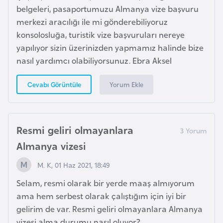
e
belgeleri, pasaportumuzu Almanya vize başvuru
s
merkezi aracılığı ile mi gönderebiliyoruz
o
konsolosluğa, turistik vize başvuruları nereye
t
yapılıyor sizin üzerinizden yapmamız halinde bize
h
nasıl yardımcı olabiliyorsunuz. Ebra Aksel
o
Yorum Ekle
Cevabı Görüntüle
L
e
t
Resmi geliri olmayanlara
o
Almanya vizesi
n
y
M. K, 01 Haz 2021, 18:49
a
Selam, resmi olarak bir yerde maaş almıyorum
ama hem serbest olarak çalıştığım için iyi bir
L
gelirim de var. Resmi geliri olmayanlara Almanya
i
vizesi alma durumu nasıl oluyor?