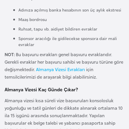
l
Adınıza açılmış banka hesabının son üç aylık ekstresi
g
a
Maaş bordrosu
r
Ruhsat, tapu vb. aidiyet bildiren evraklar
i
Sponsor aracılığı ile gidilecekse sponsora dair mali
s
evraklar
t
NOT:
Bu başvuru evrakları genel başvuru evraklarıdır.
a
Gerekli evraklar her başvuru sahibi ve başvuru türüne göre
n
değişmektedir.
Almanya Vizesi Evrakları
için
temsilcilerimizi de arayarak bilgi alabilirsiniz.
B
u
Almanya Vizesi Kaç Günde Çıkar?
r
Almanya vizesi kısa süreli vize başvuruları konsolosluk
k
yoğunluğu ve tatil günleri de dikkate alınarak ortalama 10
i
ila 15 işgünü arasında sonuçlanmaktadır. Yapılan
n
başvurular ek belge talebi ve yabancı pasaporta sahip
a