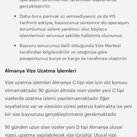
k
gerçekleştirilir.
a
Daha önce parmak izi vermediyseniz ya da VIS
tarihiniz eskiyse, başvurunuz süresince dış operasyon
sorumlumuz sizlere yardımcı olur, böylece
D
işlemlerinizi sorunsuz şekilde halletmiş olursunuz.
e
Başvuru sonucunuz belli olduğunda Vize Merkezi
m
tarafından bilgilendirilir ve isteğinize göre
o
pasaportunuz kurye ve kargo ile tarafınıza ulaştırılır.
k
r
Almanya Vize Uzatma İşlemleri
a
Vize uzatma işlemleri Almanya C tipi vize için söz konusu
t
olmamaktadır. 90 günün altında olan vizeler yani C tipi
i
vizelerde uzatma işlemi yapılamamaktadır. Eğer
k
seyahatiniz var ve vizenizin süresi yetersiz kalmakta ise yeni
K
bir vize başvurusu gerçekleştirmeniz gerekmektedir.
o
n
90 günden uzun olan vizeler yani D tipi Almanya ulusal
g
vizesi, uzatma yapılabilecek vize türüdür. Ulusal vize