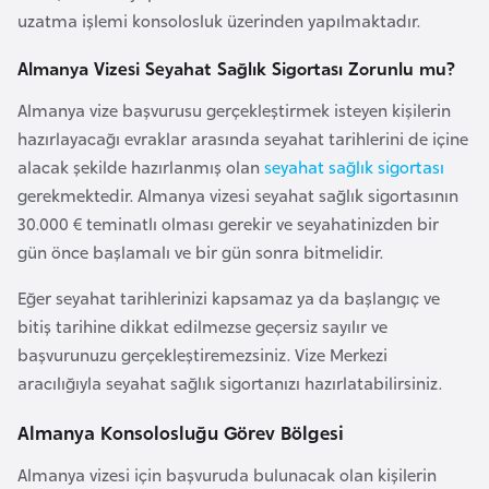
o
uzatma işlemi konsolosluk üzerinden yapılmaktadır.
Almanya Vizesi Seyahat Sağlık Sigortası Zorunlu mu?
B
u
Almanya vize başvurusu gerçekleştirmek isteyen kişilerin
l
hazırlayacağı evraklar arasında seyahat tarihlerini de içine
g
alacak şekilde hazırlanmış olan
seyahat sağlık sigortası
a
gerekmektedir. Almanya vizesi seyahat sağlık sigortasının
r
30.000 € teminatlı olması gerekir ve seyahatinizden bir
i
gün önce başlamalı ve bir gün sonra bitmelidir.
s
Eğer seyahat tarihlerinizi kapsamaz ya da başlangıç ve
t
bitiş tarihine dikkat edilmezse geçersiz sayılır ve
a
başvurunuzu gerçekleştiremezsiniz. Vize Merkezi
n
aracılığıyla seyahat sağlık sigortanızı hazırlatabilirsiniz.
E
Almanya Konsolosluğu Görev Bölgesi
r
Almanya vizesi için başvuruda bulunacak olan kişilerin
m