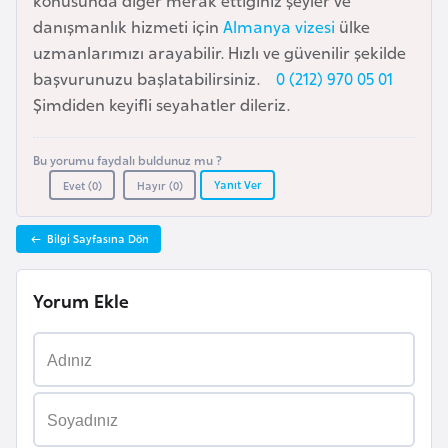
konusunda diğer merak ettiğiniz şeyler ve
a
danışmanlık hizmeti için
Almanya vizesi
ülke
r
uzmanlarımızı arayabilir. Hızlı ve güvenilir şekilde
u
başvurunuzu başlatabilirsiniz.
0 (212) 970 05 01
s
Şimdiden keyifli seyahatler dileriz.
B
Bu yorumu faydalı buldunuz mu ?
e
Yanıt Ver
Evet (
0
)
Hayır (
0
)
l
ç
Bilgi Sayfasına Dön
i
k
Yorum Ekle
a
B
e
n