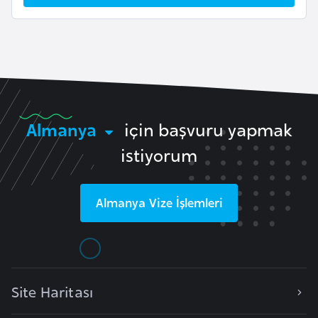
l
g
a
r
i
s
t
Almanya
için başvuru yapmak
a
istiyorum
n
B
Almanya
Vize İşlemleri
u
r
k
i
Site Haritası
n
a