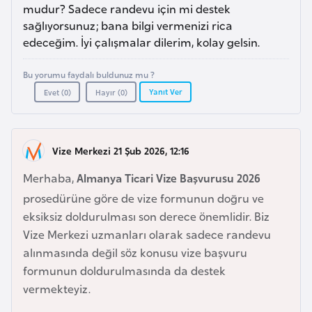
a
e
mudur? Sadece randevu için mi destek
r
sağlıyorsunuz; bana bilgi vermenizi rica
i
edeceğim. İyi çalışmalar dilerim, kolay gelsin.
A
z
Bu yorumu faydalı buldunuz mu ?
e
Yanıt Ver
Evet (
0
)
Hayır (
0
)
r
b
a
Vize Merkezi 21 Şub 2026, 12:16
y
c
Merhaba,
Almanya Ticari Vize Başvurusu 2026
a
prosedürüne göre de vize formunun doğru ve
n
eksiksiz doldurulması son derece önemlidir. Biz
Vize Merkezi uzmanları olarak sadece randevu
B
alınmasında değil söz konusu vize başvuru
a
formunun doldurulmasında da destek
h
vermekteyiz.
r