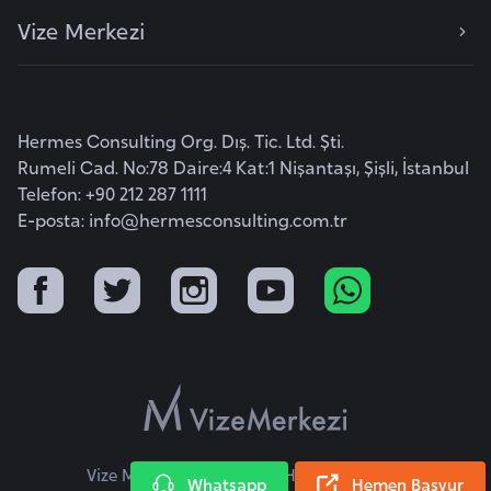
F
Vize Merkezi
a
s
o
Hermes Consulting Org. Dış. Tic. Ltd. Şti.
Ç
Rumeli Cad. No:78 Daire:4 Kat:1 Nişantaşı, Şişli, İstanbul
Telefon: +90 212 287 1111
a
E-posta:
info@hermesconsulting.com.tr
d
Ç
e
k
C
u
m
h
Vize Merkezi © 2026 Tüm Hakları Saklıdır.
Whatsapp
Hemen Başvur
u