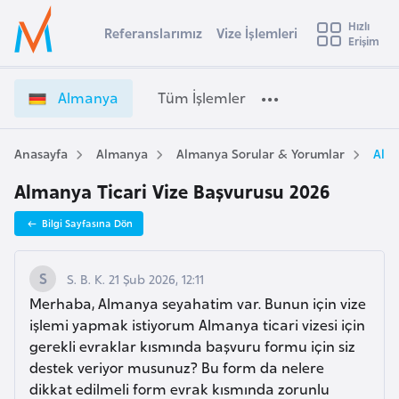
u
Hızlı
s
Referanslarımız
Vize İşlemleri
Başvuru yapmak istediğiniz ülkeyi seçin
Erişim
A
İ
Üye
t
Ülke Seçimi
l
Girişi
r
m
l
Almanya
Tüm İşlemler
a
a
l
e
n
y
y
Anasayfa
Almanya
Almanya Sorular & Yorumlar
Alma
t
a
a
Almanya Ticari Vize Başvurusu 2026
V
i
i
A
Bilgi Sayfasına Dön
z
ş
v
e
u
i
İ
S. B. K. 21 Şub 2026, 12:11
s
ş
Merhaba, Almanya seyahatim var. Bunun için vize
m
t
l
işlemi yapmak istiyorum Almanya ticari vizesi için
u
e
gerekli evraklar kısmında başvuru formu için siz
r
m
destek veriyor musunuz? Bu form da nelere
y
l
dikkat edilmeli form evrak kısmında zorunlu