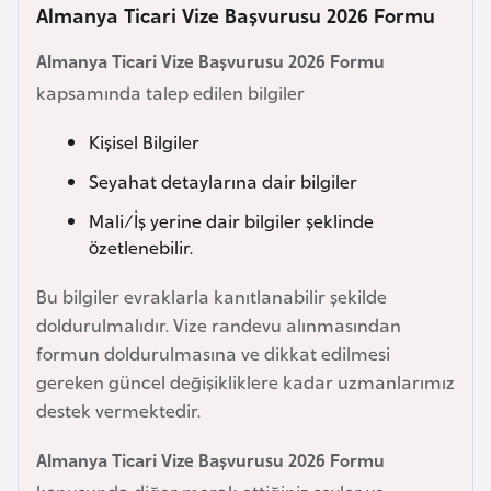
Almanya Ticari Vize Başvurusu 2026 Formu
e
y
Almanya Ticari Vize Başvurusu 2026 Formu
n
kapsamında talep edilen bilgiler
B
Kişisel Bilgiler
a
Seyahat detaylarına dair bilgiler
n
Mali/İş yerine dair bilgiler şeklinde
g
özetlenebilir.
l
a
Bu bilgiler evraklarla kanıtlanabilir şekilde
d
doldurulmalıdır. Vize randevu alınmasından
e
formun doldurulmasına ve dikkat edilmesi
ş
gereken güncel değişikliklere kadar uzmanlarımız
destek vermektedir.
B
Almanya Ticari Vize Başvurusu 2026 Formu
e
l