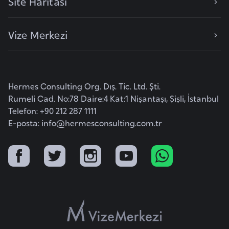
Site Haritası
F
a
Vize Merkezi
s
o
Ç
Hermes Consulting Org. Dış. Tic. Ltd. Şti.
a
Rumeli Cad. No:78 Daire:4 Kat:1 Nişantaşı, Şişli, İstanbul
d
Telefon: +90 212 287 1111
E-posta:
info@hermesconsulting.com.tr
Ç
e
k
C
u
m
h
u