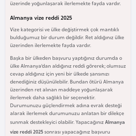
üzerinde yoğunlaşarak ilerlemekte fayda vardır.
e
y
Almanya vize reddi 2025
n
Vize kategorisi ve ülke değiştirmek çok mantıklı
bulduğumuz bir durum değildir. Ret aldığınız ülke
B
üzerinden ilerlemekte fayda vardır.
a
n
Başka bir ülkeden başvuru yaptığınız durumda o
g
ülke Almanya’dan aldığınız reddi görerek; olumsuz
l
cevap aldığınız için yeni bir ülkede şansınızı
a
denediğiniz düşünülebilir. Bundan ötürü Almanya
d
üzerinden ret alınan maddeye yoğunlaşarak
e
ilerlemek daha sağlıklı bir seçenektir.
ş
Durumunuzu güçlendirmek adına evrak desteği
alarak ilerlemek durumunuzu anlatan bir dilekçe
B
sunmak destekleyici olabilir. Yapacağınız
Almanya
e
vize reddi 2025
sonrası yapacağınız başvuru
l