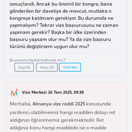
a
e
sonuçlandı. Ancak bu önemli bir kongre, bana
r
gönderilen bir davetiye de mevcut, mutlaka o
i
kongreye katılmam gerekiyor. Bu durumda ne
A
yapmalıyım? Tekrar vize başvurusunu ne zaman
z
yapmam gerekir? Başka bir ülke üzerinden
e
başvuru yapsam olur mu? Ya da vize başvuru
r
türünü değiştirsem uygun olur mu?
b
a
Bu yorumu faydalı buldunuz mu ?
y
Yanıt Ver
Evet (
0
)
Hayır (
0
)
c
a
n
Vize Merkezi 26 Tem 2025, 09:38
Merhaba,
Almanya vize reddi 2025
konusunda
B
yardımcı olabilmemiz hangi madden dolayı ret
a
aldığınızı öğrenmemiz gerekmektedir. Ret
h
aldığınız konu hangi maddede ise o madde
r