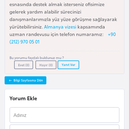
esnasında destek almak isterseniz ofisimize
a
gelerek yardım alabilir sürecinizi
r
danışmanlarımızla yüz yüze görüşme sağlayarak
u
yürütebilirsiniz.
Almanya vizesi
kapsamında
s
uzman randevusu için telefon numaramız:
+90
(212) 970 05 01
B
e
Bu yorumu faydalı buldunuz mu ?
l
Yanıt Ver
Evet (
0
)
Hayır (
0
)
ç
i
Bilgi Sayfasına Dön
k
a
Yorum Ekle
B
e
n