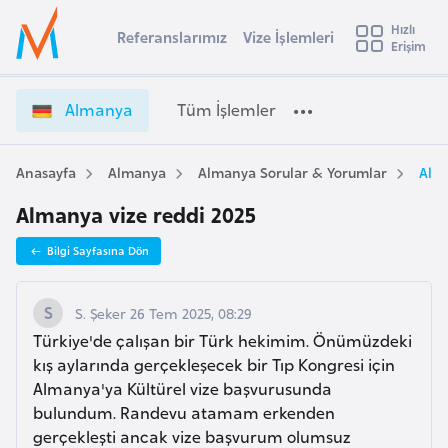
u
Hızlı
s
Referanslarımız
Vize İşlemleri
Başvuru yapmak istediğiniz ülkeyi seçin
Erişim
A
İ
Üye
t
Ülke Seçimi
l
Girişi
r
m
l
Almanya
Tüm İşlemler
a
a
l
e
n
y
y
Anasayfa
Almanya
Almanya Sorular & Yorumlar
Alma
t
a
a
Almanya vize reddi 2025
V
i
i
A
Bilgi Sayfasına Dön
z
ş
v
e
u
i
İ
S. Şeker 26 Tem 2025, 08:29
s
ş
Türkiye'de çalışan bir Türk hekimim. Önümüzdeki
m
t
l
kış aylarında gerçekleşecek bir Tıp Kongresi için
u
e
Almanya'ya Kültürel vize başvurusunda
r
m
bulundum. Randevu atamam erkenden
y
l
gerçekleşti ancak vize başvurum olumsuz