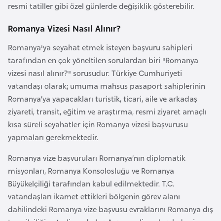
resmi tatiller gibi özel günlerde değişiklik gösterebilir.
r
i
Romanya Vizesi Nasıl Alınır?
y
Romanya'ya seyahat etmek isteyen başvuru sahipleri
e
tarafından en çok yöneltilen sorulardan biri "Romanya
t
vizesi nasıl alınır?" sorusudur. Türkiye Cumhuriyeti
i
vatandaşı olarak; umuma mahsus pasaport sahiplerinin
Romanya’ya yapacakları turistik, ticari, aile ve arkadaş
C
ziyareti, transit, eğitim ve araştırma, resmi ziyaret amaçlı
e
kısa süreli seyahatler için Romanya vizesi başvurusu
z
yapmaları gerekmektedir.
a
y
Romanya vize başvuruları Romanya’nın diplomatik
i
misyonları, Romanya Konsolosluğu ve Romanya
r
Büyükelçiliği tarafından kabul edilmektedir. T.C.
vatandaşları ikamet ettikleri bölgenin görev alanı
dahilindeki Romanya vize başvusu evraklarını Romanya dış
C