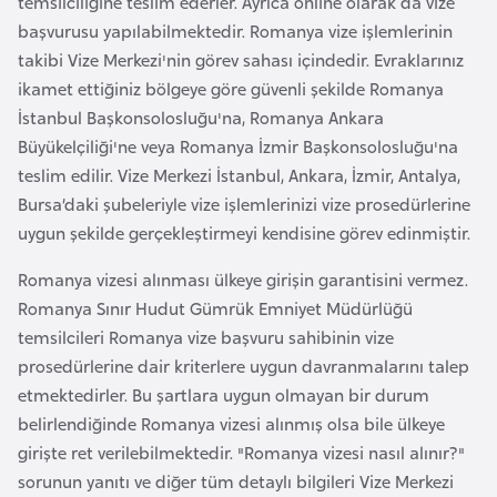
temsilciliğine teslim ederler. Ayrıca online olarak da vize
i
başvurusu yapılabilmektedir. Romanya vize işlemlerinin
b
takibi Vize Merkezi'nin görev sahası içindedir. Evraklarınız
u
ikamet ettiğiniz bölgeye göre güvenli şekilde Romanya
t
İstanbul Başkonsolosluğu'na, Romanya Ankara
i
Büyükelçiliği'ne veya Romanya İzmir Başkonsolosluğu'na
teslim edilir. Vize Merkezi İstanbul, Ankara, İzmir, Antalya,
Ç
Bursa’daki şubeleriyle vize işlemlerinizi vize prosedürlerine
i
uygun şekilde gerçekleştirmeyi kendisine görev edinmiştir.
n
Romanya vizesi alınması ülkeye girişin garantisini vermez.
Romanya Sınır Hudut Gümrük Emniyet Müdürlüğü
D
temsilcileri Romanya vize başvuru sahibinin vize
a
prosedürlerine dair kriterlere uygun davranmalarını talep
n
etmektedirler. Bu şartlara uygun olmayan bir durum
i
belirlendiğinde Romanya vizesi alınmış olsa bile ülkeye
m
girişte ret verilebilmektedir. "Romanya vizesi nasıl alınır?"
a
sorunun yanıtı ve diğer tüm detaylı bilgileri Vize Merkezi
r