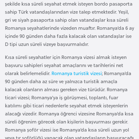
E
şekilde kısa süreli seyahat etmek isteyen bordo pasaporta
t
sahip Türk vatandaşlarından vize talep etmektedir. Yeşil,
i
gri ve siyah pasaporta sahip olan vatandaşlar kısa süreli
y
Romanya seyahatlerinde vizeden muaftır. Romanya’da 6 ay
o
içinde 90 günden daha fazla kalacak olan vatandaşlar ise
p
D tipi uzun süreli vizeye başvurmalıdır.
y
Kısa süreli seyahatler için Romanya vizesi almak isteyen
a
başvuru sahipleri seyahat amaçlarını ve tarihlerini net
olarak belirlemelidir.
Romanya turistik vizesi
; Romanya’da
F
90 günden daha az süre ve yalnızca turistik amaçla
i
kalacak olanların alması gereken vize türüdür. Romanya
l
ticari vizesi; Romanya’ya iş görüşmesi, toplantı, fuar
d
katılımı gibi ticari nedenlerle seyahat etmek isteyenlerin
i
alacağı vizedir. Romanya öğrenci vizesine Romanya’da kısa
ş
süreli öğrenim görecek olan kişilerin başvurması gerekir.
i
Romanya şoför vizesi ise Romanya’da kısa süreli uzun yol
S
veya tır şoförlüğü yapacak olan vatandaşların başvuracağı