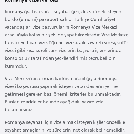
i
n
Romanya’ya kısa süreli seyahat gerçekleştirmek isteyen
bordo (umumi) pasaport sahibi Türkiye Cumhuriyeti
vatandaşları vize başvurularını Romanya Vize Merkezi
B
aracılığıyla kolay bir şekilde yapabilmektedir. Vize Merkezi;
o
turistik ve ticari vize, öğrenci vizesi, aile ziyareti vizesi, şoför
s
vizesi gibi kısa süreli tüm vizelerin başvuru işlemlerinde
n
konsolosluk tarafından yetkilendirilmiş tecrübeli bir
a
kurumdur.
H
e
Vize Merkezi’nin uzman kadrosu aracılığıyla Romanya
r
vizesi başvurusu yapmak isteyen vatandaşların yerine
s
getirmesi gereken bazı önemli kriterler bulunmaktadır.
e
Bunları maddeler halinde aşağıdaki yazımızda
k
bulabilirsiniz.
Romanya seyahati için vize almak isteyen kişiler öncelikle
B
seyahat amaçlarını ve sürelerini net olarak belirlemelidir.
u