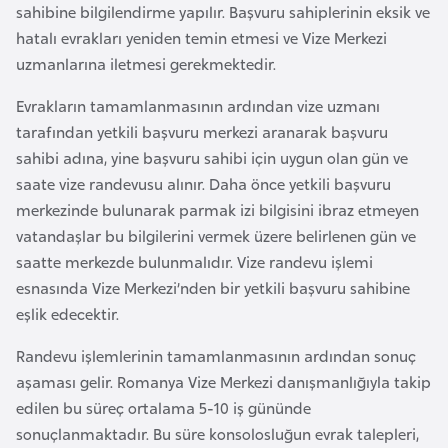
sahibine bilgilendirme yapılır. Başvuru sahiplerinin eksik ve
F
hatalı evrakları yeniden temin etmesi ve Vize Merkezi
a
uzmanlarına iletmesi gerekmektedir.
s
o
Evrakların tamamlanmasının ardından vize uzmanı
tarafından yetkili başvuru merkezi aranarak başvuru
Ç
sahibi adına, yine başvuru sahibi için uygun olan gün ve
a
saate vize randevusu alınır. Daha önce yetkili başvuru
d
merkezinde bulunarak parmak izi bilgisini ibraz etmeyen
vatandaşlar bu bilgilerini vermek üzere belirlenen gün ve
saatte merkezde bulunmalıdır. Vize randevu işlemi
Ç
esnasında Vize Merkezi’nden bir yetkili başvuru sahibine
e
eşlik edecektir.
k
C
Randevu işlemlerinin tamamlanmasının ardından sonuç
u
aşaması gelir. Romanya Vize Merkezi danışmanlığıyla takip
m
edilen bu süreç ortalama 5-10 iş gününde
h
sonuçlanmaktadır. Bu süre konsolosluğun evrak talepleri,
u