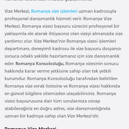
a
Vize Merkezi,
Romanya vize işlemleri
uzman kadrosuyla
r
profesyonel danışmanlık hizmeti verir. Romanya Vize
u
Merkezi, Romanya vizesi başvuru sürecini profesyonel bir
s
yaklaşımla ele alarak ihtiyacınız olan vizeyi almanızda size
yardımcı olur. Vize Merkezi’nin Romanya vizesi işlemleri
B
departmanı, deneyimli kadrosu ile vize başvuru dosyanızı
e
sonuca odaklı şekilde hazırlamanız için size danışmanlık
l
eder.
Romanya Konsolosluğu,
Romanya vizesinin sonucu
ç
hakkında karar verme yetkisine sahip olan tek yetkili
i
kurumdur. Romanya Konsolosluğu tarafından belirtilen
k
Romanya vize evrak listesine ve Romanya vizesi hakkında
a
en güncel bilgilere sitemizden ulaşabilirsiniz. Romanya
vizesi başvurusuna dair tüm sorularınıza cevap
B
alabileceğiniz en doğru adres, vize danışmanlığında
e
uzman bir kadroya sahip olan Vize Merkezi'dir.
n
Romanya Vize Merkezi