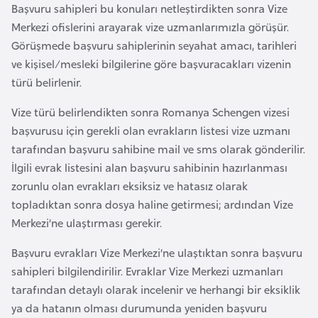
Başvuru sahipleri bu konuları netleştirdikten sonra Vize
l
Merkezi ofislerini arayarak vize uzmanlarımızla görüşür.
g
Görüşmede başvuru sahiplerinin seyahat amacı, tarihleri
a
ve kişisel/mesleki bilgilerine göre başvuracakları vizenin
r
türü belirlenir.
i
s
Vize türü belirlendikten sonra Romanya Schengen vizesi
t
başvurusu için gerekli olan evrakların listesi vize uzmanı
a
tarafından başvuru sahibine mail ve sms olarak gönderilir.
n
İlgili evrak listesini alan başvuru sahibinin hazırlanması
zorunlu olan evrakları eksiksiz ve hatasız olarak
B
topladıktan sonra dosya haline getirmesi; ardından Vize
u
Merkezi’ne ulaştırması gerekir.
r
Başvuru evrakları Vize Merkezi’ne ulaştıktan sonra başvuru
k
sahipleri bilgilendirilir. Evraklar Vize Merkezi uzmanları
i
tarafından detaylı olarak incelenir ve herhangi bir eksiklik
n
ya da hatanın olması durumunda yeniden başvuru
a