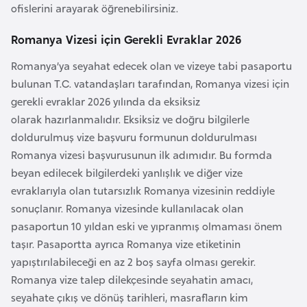
ofislerini arayarak öğrenebilirsiniz.
k
a
Romanya Vizesi için Gerekli Evraklar 2026
Romanya’ya seyahat edecek olan ve vizeye tabi pasaportu
D
bulunan T.C. vatandaşları tarafından, Romanya vizesi için
e
gerekli evraklar 2026 yılında da eksiksiz
m
olarak hazırlanmalıdır. Eksiksiz ve doğru bilgilerle
o
doldurulmuş vize başvuru formunun doldurulması
k
Romanya vizesi başvurusunun ilk adımıdır. Bu formda
r
beyan edilecek bilgilerdeki yanlışlık ve diğer vize
a
evraklarıyla olan tutarsızlık Romanya vizesinin reddiyle
t
sonuçlanır. Romanya vizesinde kullanılacak olan
i
pasaportun 10 yıldan eski ve yıpranmış olmaması önem
k
taşır. Pasaportta ayrıca Romanya vize etiketinin
K
yapıştırılabileceği en az 2 boş sayfa olması gerekir.
o
Romanya vize talep dilekçesinde seyahatin amacı,
n
seyahate çıkış ve dönüş tarihleri, masrafların kim
g