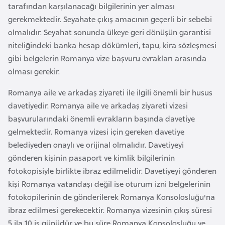
tarafından karşılanacağı bilgilerinin yer alması
o
gerekmektedir. Seyahate çıkış amacının geçerli bir sebebi
olmalıdır. Seyahat sonunda ülkeye geri dönüşün garantisi
B
niteliğindeki banka hesap dökümleri, tapu, kira sözleşmesi
u
gibi belgelerin Romanya vize başvuru evrakları arasında
l
olması gerekir.
g
a
Romanya aile ve arkadaş ziyareti ile ilgili önemli bir husus
r
davetiyedir. Romanya aile ve arkadaş ziyareti vizesi
i
başvurularındaki önemli evrakların başında davetiye
s
gelmektedir. Romanya vizesi için gereken davetiye
t
belediyeden onaylı ve orijinal olmalıdır. Davetiyeyi
a
gönderen kişinin pasaport ve kimlik bilgilerinin
n
fotokopisiyle birlikte ibraz edilmelidir. Davetiyeyi gönderen
kişi Romanya vatandaşı değil ise oturum izni belgelerinin
E
fotokopilerinin de gönderilerek Romanya Konsolosluğu'na
r
ibraz edilmesi gerekecektir. Romanya vizesinin çıkış süresi
m
5 ila 10 iş günüdür ve bu süre Romanya Konsolosluğu ve