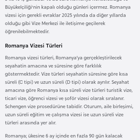
e
Büyükelçiliği'nin kapalı olduğu günleri içermez. Romanya
n
vizesi için gerekli evraklar 2025 yılında da diğer yıllarda
i
olduğu gibi Vize Merkezi ile iletişime geçilerek
s
öğrenilebilmektedir.
t
Romanya Vizesi Türleri
a
n
Romanya vizesi türleri, Romanya’ya gerçekleştirilecek
seyahatin amacına ve süresine göre farklılık
göstermektedir. Vize türleri seyahatin süresine göre kısa
E
süreli (C tipi) ve uzun süreli (D tipi) olarak ayrılır. Seyahat
s
amacına göre Romanya kısa süreli vize türleri turistik vize,
t
ticari vize, öğrenci vizesi ve şoför vizesi olarak sıralanır.
o
Schengen vize prosedürüne tabidir. Oturum, aile birleşimi,
n
uzun süreli eğitim ve çalışma vizesi ise uzun süreli vize
y
türleri arasında yer alır.
a
Romanya; ükesine 6 ay içinde en fazla 90 gün kalacak