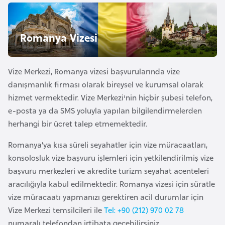
e
y
n
Romanya Vizesi
B
Vize Merkezi, Romanya vizesi başvurularında vize
a
danışmanlık firması olarak bireysel ve kurumsal olarak
n
hizmet vermektedir. Vize Merkezi'nin hiçbir şubesi telefon,
g
e-posta ya da SMS yoluyla yapılan bilgilendirmelerden
l
herhangi bir ücret talep etmemektedir.
a
d
Romanya’ya kısa süreli seyahatler için vize müracaatları,
e
konsolosluk vize başvuru işlemleri için yetkilendirilmiş vize
ş
başvuru merkezleri ve akredite turizm seyahat acenteleri
aracılığıyla kabul edilmektedir. Romanya vizesi için süratle
vize müracaatı yapmanızı gerektiren acil durumlar için
B
Vize Merkezi temsilcileri ile
Tel: +90 (212) 970 02 78
e
numaralı telefondan irtibata geçebilirsiniz.
l