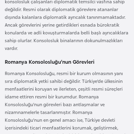
konsolosluk çalışanları diplomatik temsilci vasfına sahip
e
değildir. Resmi olarak diplomatik görevlere atananlar
y
dışında kalanlara diplomatik ayrıcalık tanınmamaktadır.
n
Ancak görevlerini yerine getirdikleri esnada bürokratik
konularda ve adli kovuşturmalarda belli başlı ayrıcalıklara
B
sahip olurlar. Konsolosluk binalarının dokunulmazlıkları
a
vardır.
n
Romanya Konsolosluğu’nun Görevleri
g
l
Romanya Konsolosluğu, resmi bir kurum olmasının yanı
a
sıra diplomatik yetki sahibi değildir. Türkiye’de ülkesinin
d
menfaatlerini koruyan ve ilerleten, çeşitli resmi süreçleri
e
idame ettiren resmi bir kurumdur. Romanya
ş
Konsolosluğu’nun görevleri bazı antlaşmalar ve
nizamnamelerle tasarlanmıştır. Romanya
B
Konsolosluğu’nun en genel amacı ise, Türkiye devleti
e
içerisindeki ticari menfaatlerini korumak, geliştirmek,
l