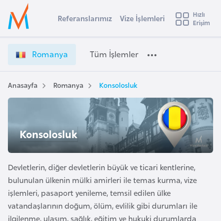
u
Hızlı
s
Referanslarımız
Vize İşlemleri
Başvuru yapmak istediğiniz ülkeyi seçin
Erişim
R
İ
Üye
t
Ülke Seçimi
o
Girişi
r
m
l
Romanya
Tüm İşlemler
a
a
l
e
n
y
y
Anasayfa
Romanya
Konsolosluk
t
a
a
V
i
i
A
z
ş
Konsolosluk
v
e
u
i
İ
s
ş
Devletlerin, diğer devletlerin büyük ve ticari kentlerine,
m
t
l
bulunulan ülkenin mülki amirleri ile temas kurma, vize
u
e
işlemleri, pasaport yenileme, temsil edilen ülke
r
m
vatandaşlarının doğum, ölüm, evlilik gibi durumları ile
y
l
ilgilenme, ulaşım, sağlık, eğitim ve hukuki durumlarda