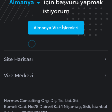
Almanya
için başvuru yapmak
l
istiyorum
g
a
r
Almanya
Vize İşlemleri
i
s
t
a
n
Site Haritası
B
Vize Merkezi
u
r
k
i
Hermes Consulting Org. Dış. Tic. Ltd. Şti.
n
Rumeli Cad. No:78 Daire:4 Kat:1 Nişantaşı, Şişli, İstanbul
a