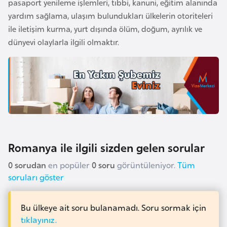
pasaport yenileme işlemleri, tıbbi, kanuni, eğitim alanında
a
yardım sağlama, ulaşım bulundukları ülkelerin otoriteleri
r
ile iletişim kurma, yurt dışında ölüm, doğum, ayrılık ve
u
dünyevi olaylarla ilgili olmaktır.
s
B
e
l
ç
i
Romanya ile ilgili sizden gelen sorular
k
a
0 sorudan
en popüler
0 soru
görüntüleniyor.
Tüm
soruları göster
B
e
Bu ülkeye ait soru bulanamadı. Soru sormak için
n
tıklayınız.