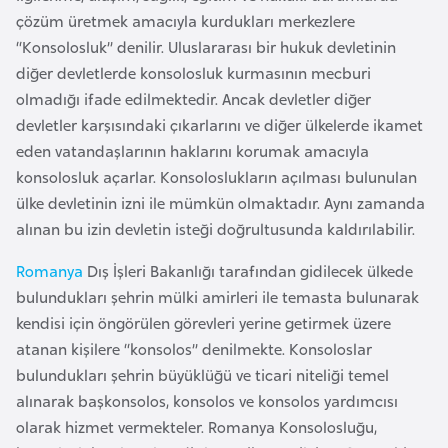
a
e
çözüm üretmek amacıyla kurdukları merkezlere
r
“Konsolosluk” denilir. Uluslararası bir hukuk devletinin
i
A
diğer devletlerde konsolosluk kurmasının mecburi
z
olmadığı ifade edilmektedir. Ancak devletler diğer
e
devletler karşısındaki çıkarlarını ve diğer ülkelerde ikamet
r
eden vatandaşlarının haklarını korumak amacıyla
b
konsolosluk açarlar. Konsoloslukların açılması bulunulan
a
ülke devletinin izni ile mümkün olmaktadır. Aynı zamanda
y
alınan bu izin devletin isteği doğrultusunda kaldırılabilir.
c
Romanya
Dış İşleri Bakanlığı tarafından gidilecek ülkede
a
bulundukları şehrin mülki amirleri ile temasta bulunarak
n
kendisi için öngörülen görevleri yerine getirmek üzere
atanan kişilere “konsolos” denilmekte. Konsoloslar
B
bulundukları şehrin büyüklüğü ve ticari niteliği temel
a
alınarak başkonsolos, konsolos ve konsolos yardımcısı
h
olarak hizmet vermekteler. Romanya Konsolosluğu,
r