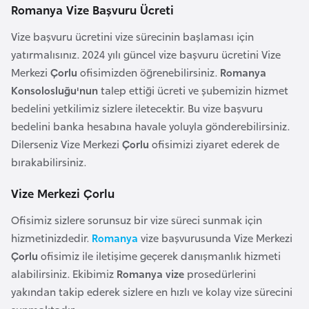
Romanya Vize Başvuru Ücreti
o
Vize başvuru ücretini vize sürecinin başlaması için
B
yatırmalısınız. 2024 yılı güncel vize başvuru ücretini Vize
u
Merkezi
Çorlu
ofisimizden öğrenebilirsiniz.
Romanya
l
Konsolosluğu'nun
talep ettiği ücreti ve şubemizin hizmet
g
bedelini yetkilimiz sizlere iletecektir. Bu vize başvuru
a
bedelini banka hesabına havale yoluyla gönderebilirsiniz.
r
Dilerseniz Vize Merkezi
Çorlu
ofisimizi ziyaret ederek de
i
bırakabilirsiniz.
s
Vize Merkezi Çorlu
t
a
Ofisimiz sizlere sorunsuz bir vize süreci sunmak için
n
hizmetinizdedir.
Romanya
vize başvurusunda Vize Merkezi
Çorlu
ofisimiz ile iletişime geçerek danışmanlık hizmeti
E
alabilirsiniz. Ekibimiz
Romanya vize
prosedürlerini
r
yakından takip ederek sizlere en hızlı ve kolay vize sürecini
m