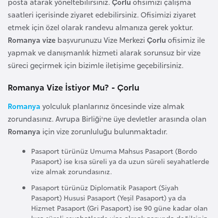
posta atarak yöneltebilirsiniz.
Çorlu
ofisimizi çalışma
e
saatleri içerisinde ziyaret edebilirsiniz. Ofisimizi ziyaret
y
etmek için özel olarak randevu almanıza gerek yoktur.
n
Romanya vize
başvurunuzu Vize Merkezi
Çorlu
ofisimiz ile
yapmak ve danışmanlık hizmeti alarak sorunsuz bir vize
B
süreci geçirmek için bizimle iletişime geçebilirsiniz.
a
Romanya Vize İstiyor Mu? - Çorlu
n
g
Romanya
yolculuk planlarınız öncesinde vize almak
l
zorundasınız. Avrupa Birliği'ne üye devletler arasında olan
a
Romanya
için vize zorunluluğu bulunmaktadır.
d
e
Pasaport türünüz Umuma Mahsus Pasaport (Bordo
Pasaport) ise kısa süreli ya da uzun süreli seyahatlerde
ş
vize almak zorundasınız.
Pasaport türünüz Diplomatik Pasaport (Siyah
B
Pasaport) Hususi Pasaport (Yeşil Pasaport) ya da
e
Hizmet Pasaport (Gri Pasaport) ise 90 güne kadar olan
l
kısa süreli seyahatlerde vize almak zorunda değilsiniz.