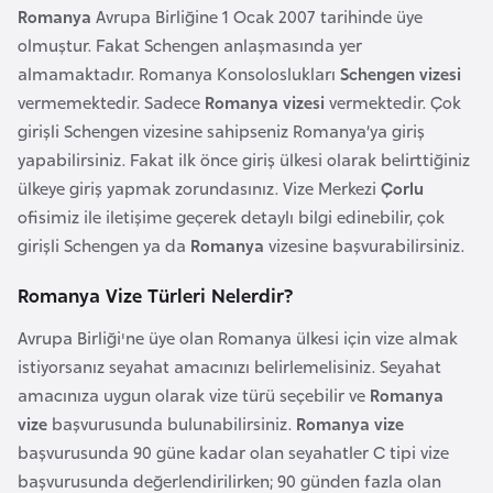
i
Romanya
Avrupa Birliğine 1 Ocak 2007 tarihinde üye
n
olmuştur. Fakat Schengen anlaşmasında yer
almamaktadır. Romanya Konsoloslukları
Schengen vizesi
B
vermemektedir. Sadece
Romanya vizesi
vermektedir. Çok
o
girişli Schengen vizesine sahipseniz Romanya’ya giriş
s
yapabilirsiniz. Fakat ilk önce giriş ülkesi olarak belirttiğiniz
n
ülkeye giriş yapmak zorundasınız. Vize Merkezi
Çorlu
a
ofisimiz ile iletişime geçerek detaylı bilgi edinebilir, çok
H
girişli Schengen ya da
Romanya
vizesine başvurabilirsiniz.
e
Romanya Vize Türleri Nelerdir?
r
s
Avrupa Birliği'ne üye olan Romanya ülkesi için vize almak
e
istiyorsanız seyahat amacınızı belirlemelisiniz. Seyahat
k
amacınıza uygun olarak vize türü seçebilir ve
Romanya
vize
başvurusunda bulunabilirsiniz.
Romanya vize
B
başvurusunda 90 güne kadar olan seyahatler C tipi vize
u
başvurusunda değerlendirilirken; 90 günden fazla olan