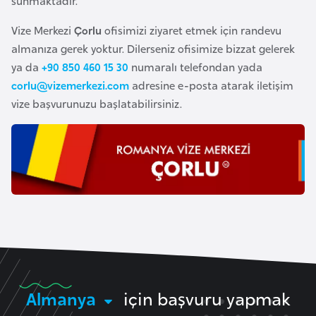
sunmaktadır.
e
Vize Merkezi
Çorlu
ofisimizi ziyaret etmek için randevu
n
almanıza gerek yoktur. Dilerseniz ofisimize bizzat gelerek
i
ya da
+90 850 460 15 30
numaralı telefondan yada
s
corlu@vizemerkezi.com
adresine e-posta atarak iletişim
t
vize başvurunuzu başlatabilirsiniz.
a
n
E
s
t
o
n
y
a
Almanya
için başvuru yapmak