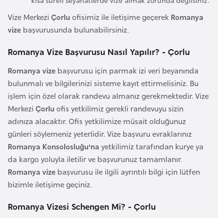
a
Vize Merkezi
Çorlu
ofisimiz ile iletişime geçerek
Romanya
r
vize
başvurusunda bulunabilirsiniz.
u
s
Romanya Vize Başvurusu Nasıl Yapılır? - Çorlu
Romanya vize
başvurusu için parmak izi veri beyanında
B
bulunmalı ve bilgilerinizi sisteme kayıt ettirmelisiniz. Bu
e
işlem için özel olarak randevu almanız gerekmektedir. Vize
l
Merkezi
Çorlu
ofis yetkilimiz gerekli randevuyu sizin
ç
adınıza alacaktır. Ofis yetkilimize müsait olduğunuz
i
günleri söylemeniz yeterlidir. Vize başvuru evraklarınız
k
Romanya Konsolosluğu'na
yetkilimiz tarafından kurye ya
a
da kargo yoluyla iletilir ve başvurunuz tamamlanır.
Romanya vize
başvurusu ile ilgili ayrıntılı bilgi için lütfen
B
bizimle iletişime geçiniz.
e
Romanya Vizesi Schengen Mi? - Çorlu
n