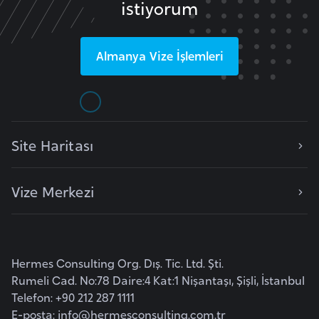
E
istiyorum
t
i
Almanya
Vize İşlemleri
y
o
p
y
a
Site Haritası
F
Vize Merkezi
i
l
d
i
Hermes Consulting Org. Dış. Tic. Ltd. Şti.
ş
Rumeli Cad. No:78 Daire:4 Kat:1 Nişantaşı, Şişli, İstanbul
i
Telefon: +90 212 287 1111
S
E-posta:
info@hermesconsulting.com.tr