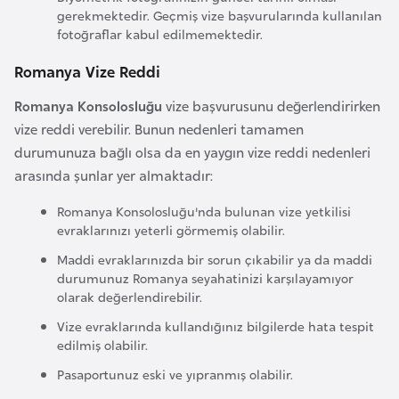
k
gerekmektedir. Geçmiş vize başvurularında kullanılan
a
fotoğraflar kabul edilmemektedir.
Romanya Vize Reddi
D
Romanya Konsolosluğu
vize başvurusunu değerlendirirken
e
vize reddi verebilir. Bunun nedenleri tamamen
m
durumunuza bağlı olsa da en yaygın vize reddi nedenleri
o
arasında şunlar yer almaktadır:
k
r
Romanya Konsolosluğu'nda bulunan vize yetkilisi
a
evraklarınızı yeterli görmemiş olabilir.
t
Maddi evraklarınızda bir sorun çıkabilir ya da maddi
i
durumunuz Romanya seyahatinizi karşılayamıyor
k
olarak değerlendirebilir.
K
Vize evraklarında kullandığınız bilgilerde hata tespit
o
edilmiş olabilir.
n
Pasaportunuz eski ve yıpranmış olabilir.
g