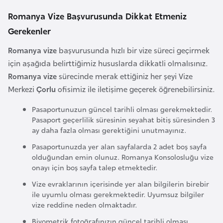
i
Romanya Vize Başvurusunda Dikkat Etmeniz
b
u
Gerekenler
t
Romanya vize
başvurusunda hızlı bir vize süreci geçirmek
i
için aşağıda belirttiğimiz hususlarda dikkatli olmalısınız.
Romanya vize
sürecinde merak ettiğiniz her şeyi Vize
Ç
Merkezi
Çorlu
ofisimiz ile iletişime geçerek öğrenebilirsiniz.
i
n
Pasaportunuzun güncel tarihli olması gerekmektedir.
Pasaport geçerlilik süresinin seyahat bitiş süresinden 3
ay daha fazla olması gerektiğini unutmayınız.
D
Pasaportunuzda yer alan sayfalarda 2 adet boş sayfa
a
olduğundan emin olunuz. Romanya Konsolosluğu vize
n
onayı için boş sayfa talep etmektedir.
i
Vize evraklarının içerisinde yer alan bilgilerin birebir
m
ile uyumlu olması gerekmektedir. Uyumsuz bilgiler
a
vize reddine neden olmaktadır.
r
Biyometrik fotoğrafınızın güncel tarihli olması