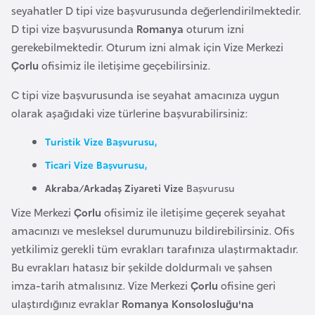
l
seyahatler D tipi vize başvurusunda değerlendirilmektedir.
g
D tipi vize başvurusunda
Romanya
oturum izni
a
gerekebilmektedir. Oturum izni almak için Vize Merkezi
r
Çorlu
ofisimiz ile iletişime geçebilirsiniz.
i
C tipi vize başvurusunda ise seyahat amacınıza uygun
s
olarak aşağıdaki vize türlerine başvurabilirsiniz:
t
a
Turistik Vize Başvurusu,
n
Ticari Vize Başvurusu,
Akraba/Arkadaş Ziyareti Vize
Başvurusu
B
Vize Merkezi
Çorlu
ofisimiz ile iletişime geçerek seyahat
u
amacınızı ve mesleksel durumunuzu bildirebilirsiniz. Ofis
r
yetkilimiz gerekli tüm evrakları tarafınıza ulaştırmaktadır.
k
Bu evrakları hatasız bir şekilde doldurmalı ve şahsen
i
imza-tarih atmalısınız. Vize Merkezi
Çorlu
ofisine geri
n
ulaştırdığınız evraklar
Romanya Konsolosluğu'na
a