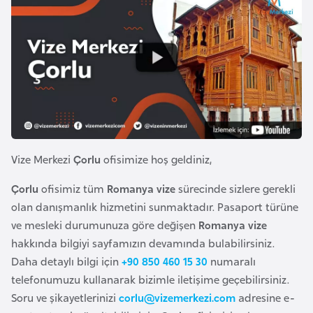
a
e
r
i
A
z
e
r
b
a
y
Vize Merkezi
Çorlu
ofisimize hoş geldiniz,
c
Çorlu
ofisimiz tüm
Romanya vize
sürecinde sizlere gerekli
a
olan danışmanlık hizmetini sunmaktadır. Pasaport türüne
n
ve mesleki durumunuza göre değişen
Romanya vize
hakkında bilgiyi sayfamızın devamında bulabilirsiniz.
B
Daha detaylı bilgi için
+90 850 460 15 30
numaralı
a
telefonumuzu kullanarak bizimle iletişime geçebilirsiniz.
h
Soru ve şikayetlerinizi
corlu@vizemerkezi.com
adresine e-
r