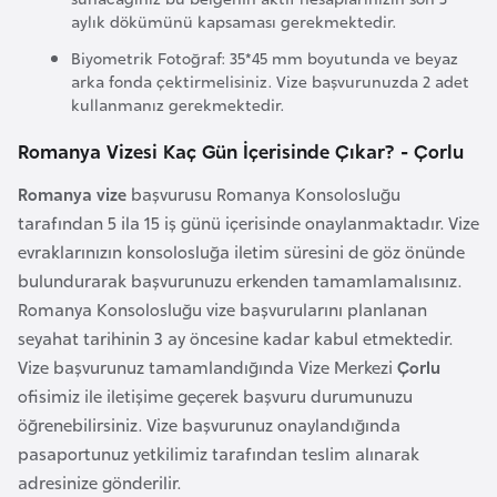
aylık dökümünü kapsaması gerekmektedir.
r
i
Biyometrik Fotoğraf: 35*45 mm boyutunda ve beyaz
arka fonda çektirmelisiniz. Vize başvurunuzda 2 adet
y
kullanmanız gerekmektedir.
e
t
Romanya Vizesi Kaç Gün İçerisinde Çıkar? - Çorlu
i
Romanya vize
başvurusu Romanya Konsolosluğu
tarafından 5 ila 15 iş günü içerisinde onaylanmaktadır. Vize
C
evraklarınızın konsolosluğa iletim süresini de göz önünde
e
bulundurarak başvurunuzu erkenden tamamlamalısınız.
z
Romanya Konsolosluğu vize başvurularını planlanan
a
seyahat tarihinin 3 ay öncesine kadar kabul etmektedir.
y
Vize başvurunuz tamamlandığında Vize Merkezi
Çorlu
i
ofisimiz ile iletişime geçerek başvuru durumunuzu
r
öğrenebilirsiniz. Vize başvurunuz onaylandığında
pasaportunuz yetkilimiz tarafından teslim alınarak
C
adresinize gönderilir.