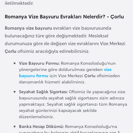
iletilmektedir.
F
a
Romanya Vize Başvuru Evrakları Nelerdir? - Çorlu
s
o
Romanya vize başvuru
evrakları vize başvurusunda
bulunacağınız türe göre değişmektedir. Mesleksel
durumunuza göre de değişen vize evraklarını Vize Merkezi
Ç
Çorlu
ofisimiz aracılığıyla edinebilirsiniz.
a
d
Vize Başvuru Formu:
Romanya Konsolosluğu'nun
yönergelerine göre doldurulması gereken
vize
başvuru formu
için Vize Merkezi
Çorlu
ofisimizden
Ç
danışmanlık hizmeti alabilirsiniz.
e
Seyahat Sağlık Sigortası:
Ofisimiz ile yapacağınız vize
k
başvurusunda seyahat sağlık sigortasını sizin adınıza
C
yapmaktayız. Seyahat sağlık sigortanızı tüm Romanya
u
seyahat günlerinizi kapsayacak şekilde
m
düzenlemelisiniz.
h
Banka Hesap Dökümü:
Romanya Konsolosluğu'na
u
sunacağınız bu belgenin aktif hesaplarınızın son 3