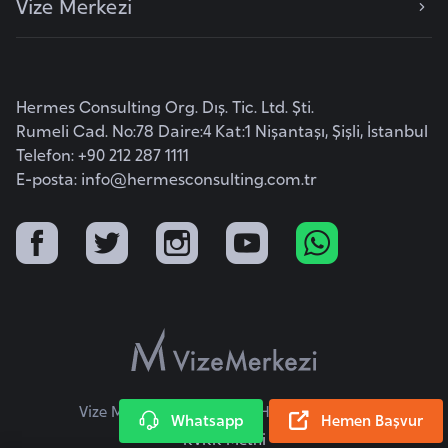
Vize Merkezi
o
B
u
Hermes Consulting Org. Dış. Tic. Ltd. Şti.
l
Rumeli Cad. No:78 Daire:4 Kat:1 Nişantaşı, Şişli, İstanbul
g
Telefon: +90 212 287 1111
a
E-posta:
info@hermesconsulting.com.tr
r
i
s
t
a
n
E
Vize Merkezi © 2026 Tüm Hakları Saklıdır.
r
Whatsapp
Hemen Başvur
KVKK Metni
m