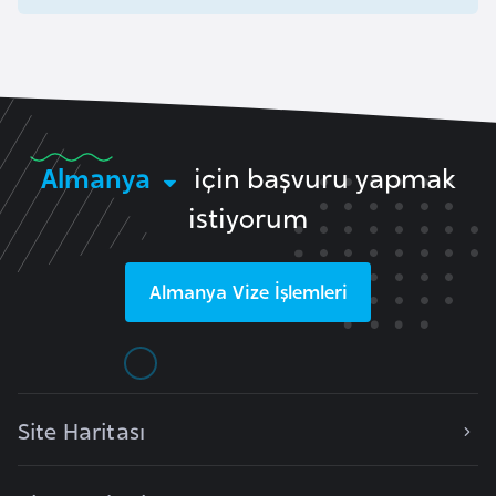
k
a
D
e
m
Almanya
için başvuru yapmak
o
istiyorum
k
r
a
Almanya
Vize İşlemleri
t
i
k
K
o
Site Haritası
n
g