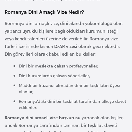
a
e
r
Romanya Dini Amaçlı Vize Nedir?
i
A
Romanya dini amaçlı vize, dini alanda yükümlülüğü olan
z
yabancı uyruklu kişilere bağlı oldukları kurumun isteği
e
veya kendi talepleri üzerine de verilebilir. Romanya vize
r
türleri içerisinde kısaca
D/AR vizesi
olarak geçmektedir.
b
Din görevlileri olarak kabul edilen bu kişiler;
a
y
Dini bir meslekte çalışan profesyoneller,
c
Dini kurumlarda çalışan yöneticiler,
a
Maddi bir kazancı olmadan dini bir teşkilatın üyesi
n
olanlar,
Romanya’daki dini bir teşkilat tarafından ülkeye davet
B
edilenler.
a
Romanya dini amaçlı vize başvurusu
yapacak olan kişiler,
h
ancak Romanya tarafından tanınan bir teşkilat daveti
r