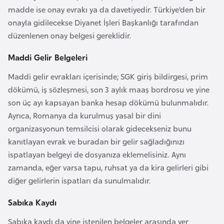
l
madde ise onay evrakı ya da davetiyedir. Türkiye’den bir
g
onayla gidilecekse Diyanet İşleri Başkanlığı tarafından
a
düzenlenen onay belgesi gereklidir.
r
Maddi Gelir Belgeleri
i
s
Maddi gelir evrakları içerisinde; SGK giriş bildirgesi, prim
t
dökümü, iş sözleşmesi, son 3 aylık maaş bordrosu ve yine
a
son üç ayı kapsayan banka hesap dökümü bulunmalıdır.
n
Ayrıca, Romanya da kurulmuş yasal bir dini
organizasyonun temsilcisi olarak gidecekseniz bunu
B
kanıtlayan evrak ve buradan bir gelir sağladığınızı
u
ispatlayan belgeyi de dosyanıza eklemelisiniz. Aynı
r
zamanda, eğer varsa tapu, ruhsat ya da kira gelirleri gibi
k
diğer gelirlerin ispatları da sunulmalıdır.
i
Sabıka Kaydı
n
a
Sabıka kaydı da yine istenilen belgeler arasında yer