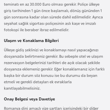
i
teminatı en az 30.000 Euro olması gerekir. Poliçe ülkeye
n
giriş tarihinden 1 gün önce başlamalı, dönüş gününden 1
gün sonrasına kadar olan sürede dahil edilmelidir. Ayrıca
B
seyahat sağlık sigortası poliçesinin aslı kaşe ve imzalı
o
fotokopi ile beraber ibraz edilmelidir.
s
Ulaşım ve Konaklama Bilgileri
n
a
Ülkeye gidiş şeklinizi ve konaklamayı nasıl yapacağınızı
H
dosyanızda belirtmeniz gerekir. Bu sebeple otel ve ulaşım
e
rezervasyon belgelerinizi tarihleri de açık olacak şekilde
r
dosyanıza eklemeniz gerekir. Eğer konaklamanız için farklı
s
başka bir durum söz konusu ise bu durumu da beyan
e
etmeli ve gerekli detayları ek evraklarla
k
kanıtlayabilmelisiniz.
Onay Belgesi veya Davetiye
B
u
Romanya dini amaçlı vize şartları içerisindeki bir diğer