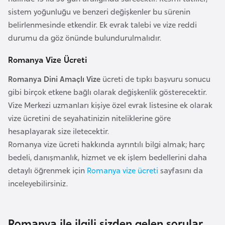
r
sistem yoğunluğu ve benzeri değişkenler bu sürenin
i
belirlenmesinde etkendir. Ek evrak talebi ve vize reddi
y
durumu da göz önünde bulundurulmalıdır.
e
Romanya Vize Ücreti
t
i
Romanya Dini Amaçlı Vize
ücreti de tıpkı başvuru sonucu
gibi birçok etkene bağlı olarak değişkenlik gösterecektir.
Vize Merkezi uzmanları kişiye özel evrak listesine ek olarak
C
vize ücretini de seyahatinizin niteliklerine göre
e
hesaplayarak size iletecektir.
z
Romanya vize ücreti hakkında ayrıntılı bilgi almak; harç
a
bedeli, danışmanlık, hizmet ve ek işlem bedellerini daha
y
detaylı öğrenmek için
Romanya vize ücreti
sayfasını da
i
inceleyebilirsiniz.
r
C
Romanya ile ilgili sizden gelen sorular