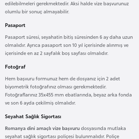
edilebilmeleri gerekmektedir. Aksi halde vize başvurunuz
a
olumlu bir sonuç almayabilir.
r
u
Pasaport
s
Pasaport süresi, seyahatin bitiş süresinden 6 ay daha uzun
olmalıdır. Ayrıca pasaport son 10 yıl içerisinde alınmış ve
B
içerisinde en az 2 sayfalık boş sayfası olmalıdır.
e
l
Fotoğraf
ç
Hem başvuru formunuz hem de dosyanız için 2 adet
i
biyometrik fotoğrafınız olması gerekmektedir.
k
Fotoğraflarınız 35x455 mm ebatlarında, beyaz arka fonda
a
ve son 6 ayda çekilmiş olmalıdır.
Seyahat Sağlık Sigortası
B
e
Romanya dini amaçlı vize başvuru
dosyasında mutlaka
n
seyahat sağlık sigortası poliçesi bulunmalıdır. Poliçe