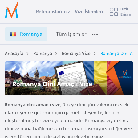
u
Hızlı
s
Referanslarımız
Vize İşlemleri
Başvuru yapmak istediğiniz ülkeyi seçin
Erişim
R
İ
Üye
t
Ülke Seçimi
o
Girişi
r
m
l
Romanya
Tüm İşlemler
a
a
l
e
n
y
y
Anasayfa
Romanya
Romanya Vize
Romanya Dini Ama
t
a
a
V
i
i
A
z
ş
Romanya Dini Amaçlı Vize
v
e
u
i
İ
s
ş
Romanya dini amaçlı vize
, ülkeye dini görevlilerini mesleki
m
t
l
olarak yerine getirmek için gelmek isteyen kişiler için
u
e
oluşturulmuş bir vize uygulamasıdır. Romanya ziyaretiniz
r
m
dini ve buna bağlı mesleki bir amaç taşımıyorsa diğer vize
y
l
işlem türleri için ilgili sayfayı inceleyebilirsiniz.