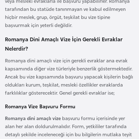
veya mesleki evraklarla ile başvuru yapabilirler. Romanya
e
tarafından bu statüde tanınmayan ve kabul edilmeyen
y
hiçbir meslek, grup, örgüt, teşkilat bu vize tipine
n
başvurmak için yeterli değildir.
Romanya Dini Amaçlı Vize İçin Gerekli Evraklar
B
a
Nelerdir?
n
Romanya dini amaçlı vize için gerekli evraklar ana evrak
g
kapsamında diğer vize türleriyle benzerlik göstermektedir.
l
Ancak bu vize kapsamında başvuru yapacak kişilerin bağlı
a
oldukları kurum, teşkilat, mesleki özellikler evraklarda
d
farklılıklar gösterecektir. Genel gerekli evraklar ise;
e
ş
Romanya Vize Başvuru Formu
Romanya dini amaçlı vize
başvuru formu içerisinde yer
B
alan her alan doldurulmalıdır. Form, yetkililer tarafında
e
detaylı şekilde inceleneceği için bu bilgilerin mutlaka teyit
l