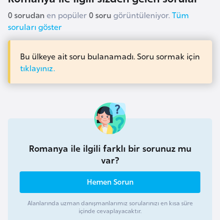
i
0 sorudan
en popüler
0 soru
görüntüleniyor.
Tüm
b
soruları göster
u
t
i
Bu ülkeye ait soru bulanamadı. Soru sormak için
tıklayınız.
Ç
i
n
D
Romanya ile ilgili farklı bir sorunuz mu
a
var?
n
i
Hemen Sorun
m
a
Alanlarında uzman danışmanlarımız sorularınızı en kısa süre
içinde cevaplayacaktır.
r