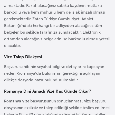
F
almaktadır. Fakat alacağınız sabıka kaydının mutlaka
a
barkodlu veya hem mühürlü hem de ıslak imzalı olması
s
gerekmektedir. Zaten Türkiye Cumhuriyeti Adalet
o
Bakanlığı’ndaki herhangi bir adliyeden alacağınız tüm
belgeler, bu şekilde tarafınıza sunulacaktır. Elektronik
ortamdan alacağınız belgelerin ise barkodlu olması yeterli
Ç
olacaktır.
a
d
Vize Talep Dilekçesi
Başvuru sahibinin seyahat bilgi ve detaylarını kapsayan
Ç
neden Rromanya'da bulunması gerektiğini açıklayan
e
dilekçe dosyada hazır bulundurulmalıdır.
k
C
Romanya Dini Amaçlı Vize Kaç Günde Çıkar?
u
m
Romanya vize
başvurusunun sonuçlanması; vize başvuru
h
dosyasının eksiksiz ve talep edildiği şekilde teslim edilmesi
u
halinde 15 ila 30 gün aralığında sürecektir. Resmi tatiller,