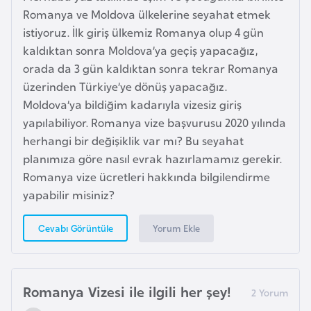
d
Romanya ve Moldova ülkelerine seyahat etmek
a
istiyoruz. İlk giriş ülkemiz Romanya olup 4 gün
n
kaldıktan sonra Moldova’ya geçiş yapacağız,
orada da 3 gün kaldıktan sonra tekrar Romanya
üzerinden Türkiye’ye dönüş yapacağız.
G
Moldova’ya bildiğim kadarıyla vizesiz giriş
u
yapılabiliyor. Romanya vize başvurusu 2020 yılında
y
herhangi bir değişiklik var mı? Bu seyahat
a
planımıza göre nasıl evrak hazırlamamız gerekir.
n
Romanya vize ücretleri hakkında bilgilendirme
a
yapabilir misiniz?
H
Yorum Ekle
Cevabı Görüntüle
i
n
d
Romanya Vizesi ile ilgili her şey!
i