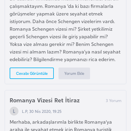
F
çalışmaktayım. Romanya ‘da ki bazı firmalarla
r
görüşmeler yapmak üzere seyahat etmek
a
istiyorum. Daha önce Schengen vizelerim vardı.
n
Romanya Schengen vizesi mi? Şirket yetkilimiz
s
geçerli Schengen vizesi ile giriş yapabilir mi?
a
Yoksa vize alması gerekir mi? Benim Schengen
vizesi mi almam lazım? Romanya‘ya nasıl seyahat
edebiliriz? Bilgilendirme yapmanızı rica ederim.
G
a
Yorum Ekle
Cevabı Görüntüle
b
o
n
Romanya Vizesi Ret İtiraz
G
L.P, 30 Nis 2020, 19:25
a
Merhaba, arkadaşlarımla birlikte Romanya’ya
m
araba ile seyahat etmek için Romanya turistik
b