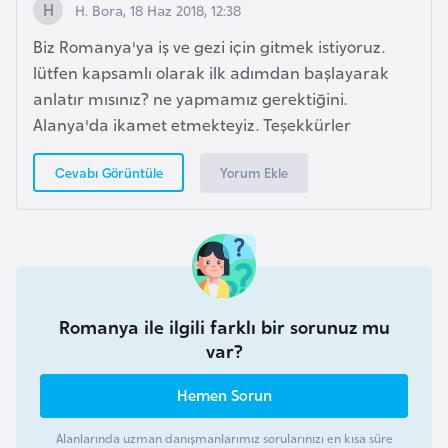
s
H. Bora, 18 Haz 2018, 12:38
t
Biz Romanya'ya iş ve gezi için gitmek istiyoruz.
a
lütfen kapsamlı olarak ilk adımdan başlayarak
n
anlatır mısınız? ne yapmamız gerektiğini.
Alanya'da ikamet etmekteyiz. Teşekkürler
H
ı
Yorum Ekle
Cevabı Görüntüle
r
v
a
t
i
s
Romanya ile ilgili farklı bir sorunuz mu
t
var?
a
Hemen Sorun
n
Alanlarında uzman danışmanlarımız sorularınızı en kısa süre