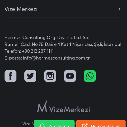
e
Vize Merkezi
I
r
a
Hermes Consulting Org. Dış. Tic. Ltd. Şti.
k
Rumeli Cad. No:78 Daire:4 Kat:1 Nişantaşı, Şişli, İstanbul
Telefon: +90 212 287 1111
E-posta:
info@hermesconsulting.com.tr
İ
r
l
a
n
d
a
İ
Vize Merkezi © 2026 Tüm Hakları Saklıdır.
Whatsapp
Hemen Başvur
s