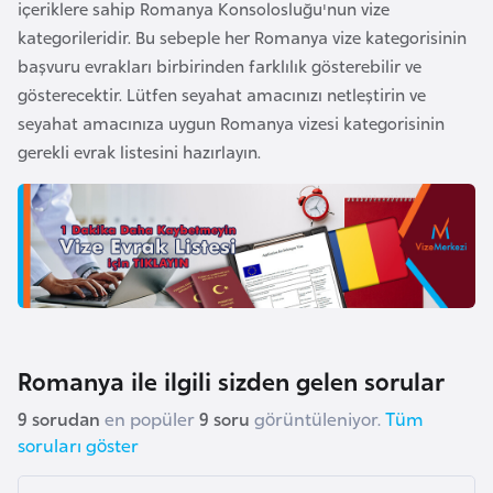
içeriklere sahip Romanya Konsolosluğu'nun vize
o
kategorileridir. Bu sebeple her Romanya vize kategorisinin
başvuru evrakları birbirinden farklılık gösterebilir ve
B
gösterecektir. Lütfen seyahat amacınızı netleştirin ve
u
seyahat amacınıza uygun Romanya vizesi kategorisinin
l
gerekli evrak listesini hazırlayın.
g
a
r
i
s
t
a
n
Romanya ile ilgili sizden gelen sorular
9 sorudan
en popüler
9 soru
görüntüleniyor.
Tüm
E
soruları göster
r
m