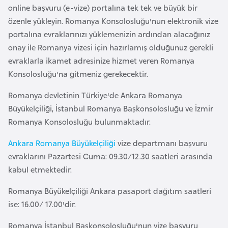
online başvuru (e-vize) portalına tek tek ve büyük bir
e
özenle yükleyin. Romanya Konsolosluğu'nun elektronik vize
y
portalına evraklarınızı yüklemenizin ardından alacağınız
n
onay ile Romanya vizesi için hazırlamış olduğunuz gerekli
evraklarla ikamet adresinize hizmet veren Romanya
B
Konsolosluğu'na gitmeniz gerekecektir.
a
n
Romanya devletinin Türkiye'de Ankara Romanya
g
Büyükelçiliği, İstanbul Romanya Başkonsolosluğu ve İzmir
l
Romanya Konsolosluğu bulunmaktadır.
a
Ankara Romanya Büyükelçiliği
vize departmanı başvuru
d
evraklarını Pazartesi Cuma: 09.30/12.30 saatleri arasında
e
kabul etmektedir.
ş
Romanya Büyükelçiliği Ankara pasaport dağıtım saatleri
B
ise: 16.00/ 17.00'dir.
e
Romanya İstanbul Başkonsolosluğu'nun vize başvuru
l