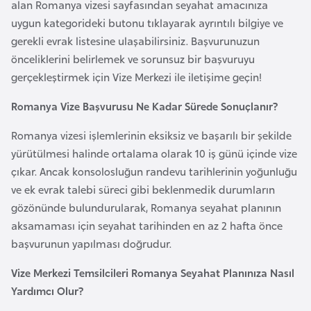
alan Romanya vizesi sayfasından seyahat amacınıza
l
uygun kategorideki butonu tıklayarak ayrıntılı bilgiye ve
g
gerekli evrak listesine ulaşabilirsiniz. Başvurunuzun
a
önceliklerini belirlemek ve sorunsuz bir başvuruyu
r
gerçekleştirmek için Vize Merkezi ile iletişime geçin!
i
s
Romanya Vize Başvurusu Ne Kadar Sürede Sonuçlanır?
t
Romanya vizesi işlemlerinin eksiksiz ve başarılı bir şekilde
a
yürütülmesi halinde ortalama olarak 10 iş günü içinde vize
n
çıkar. Ancak konsolosluğun randevu tarihlerinin yoğunluğu
ve ek evrak talebi süreci gibi beklenmedik durumların
B
gözönünde bulundurularak, Romanya seyahat planının
u
aksamaması için seyahat tarihinden en az 2 hafta önce
r
başvurunun yapılması doğrudur.
k
i
Vize Merkezi Temsilcileri Romanya Seyahat Planınıza Nasıl
n
Yardımcı Olur?
a