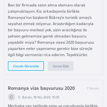
G
Ben bir firmada satın alma elemanı olarak
ü
çalışmaktayım. Kız arkadaşımla birlikte
n
Romanya’nın başkenti Bükreş’e turistik amaçlı
e
seyahat etmek istiyoruz. Araştırdığım kadarıyla
y
bir başvuru merkezi yok, sizin aracılığınız ile
K
şahsen gelmemize gerek olmadan başvuru
o
yapabilir miyiz? Romanya vizesi 2020 başvurusu
r
yaparken neler yapmamız gerekir bize süreçle
e
ilgili bilgi vermenizi rica ederim. Teşekkürler.
Yorum Ekle
Cevabı Görüntüle
G
ü
n
e
Romanya vize başvurusu 2020
y
C. Baran, 19 Nis 2020, 15:05
S
u
Merhaba yaz tatilinde eşim ve çocuğumla birlikte