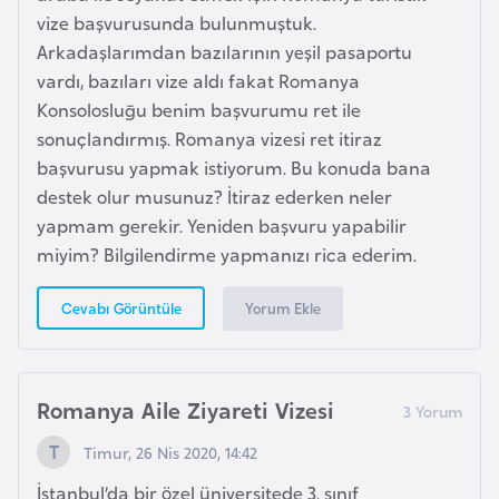
vize başvurusunda bulunmuştuk.
i
Arkadaşlarımdan bazılarının yeşil pasaportu
y
vardı, bazıları vize aldı fakat Romanya
a
Konsolosluğu benim başvurumu ret ile
sonuçlandırmış. Romanya vizesi ret itiraz
G
başvurusu yapmak istiyorum. Bu konuda bana
a
destek olur musunuz? İtiraz ederken neler
n
yapmam gerekir. Yeniden başvuru yapabilir
a
miyim? Bilgilendirme yapmanızı rica ederim.
G
Yorum Ekle
Cevabı Görüntüle
i
n
e
Romanya Aile Ziyareti Vizesi
B
i
Timur, 26 Nis 2020, 14:42
s
İstanbul’da bir özel üniversitede 3. sınıf