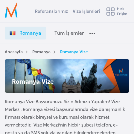
u
Hızlı
s
Referanslarımız
Vize İşlemleri
Başvuru yapmak istediğiniz ülkeyi seçin
Erişim
R
İ
Üye
t
Ülke Seçimi
o
Girişi
r
m
l
Romanya
Tüm İşlemler
a
a
l
e
n
y
y
Anasayfa
Romanya
Romanya Vize
t
a
a
V
i
i
A
z
ş
Romanya Vize
v
e
u
i
İ
s
ş
Romanya Vize Başvurunuzu Sizin Adınıza Yapalım! Vize
m
t
l
Merkezi, Romanya vizesi başvurularında vize danışmanlık
u
e
firması olarak bireysel ve kurumsal olarak hizmet
r
m
vermektedir. Vize Merkezi'nin hiçbir şubesi telefon, e-
y
l
posta ya da SMS yoluyla yapılan bilgilendirmelerden