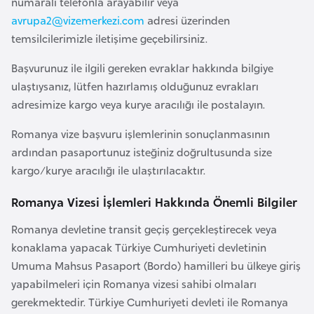
numaralı telefonla arayabilir veya
r
avrupa2@vizemerkezi.com
adresi üzerinden
i
temsilcilerimizle iletişime geçebilirsiniz.
y
Başvurunuz ile ilgili gereken evraklar hakkında bilgiye
e
ulaştıysanız, lütfen hazırlamış olduğunuz evrakları
t
adresimize kargo veya kurye aracılığı ile postalayın.
i
Romanya vize başvuru işlemlerinin sonuçlanmasının
C
ardından pasaportunuz isteğiniz doğrultusunda size
e
kargo/kurye aracılığı ile ulaştırılacaktır.
z
Romanya Vizesi İşlemleri Hakkında Önemli Bilgiler
a
y
Romanya devletine transit geçiş gerçekleştirecek veya
i
konaklama yapacak Türkiye Cumhuriyeti devletinin
r
Umuma Mahsus Pasaport (Bordo) hamilleri bu ülkeye giriş
yapabilmeleri için Romanya vizesi sahibi olmaları
C
gerekmektedir. Türkiye Cumhuriyeti devleti ile Romanya