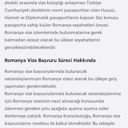
i
devleti arasında vize kolaylığı anlaşması Türkiye
b
Cumhuriyeti devletinin resmi pasaportları olan Hususi,
u
Hizmet ve Diplomatik pasaportlarını kapsar. Söz konusu
t
pasaporta sahip kişiler Romanya seyahatleri öncesi
i
Romanya vize işlemlerinde bulunmalarına gerek
kalmadan vizesiz olarak bu ülkeye seyahatlerini
gerçekleştirebileceklerdir.
Ç
i
Romanya Vize Başvuru Süreci Hakkında
n
Romanya vize başvurularında bulunacak
vatandaşlarımızın Romanya vizesi alarak bu ülkeye giriş
D
yapmaları gerekmektedir.
a
Romanya vize başvurularında bulunacak vatandaşlarımız
n
için Romanya vizesinin nasıl alınacağı konusunda
i
izlenmesi gereken yolu aşağıda aşama aşama sizler
m
derlemeye çalıştık. Romanya Konsolosluğu, Romanya vize
a
başvurularını randevu ile kabul etmektedir. Bu sebeple
r