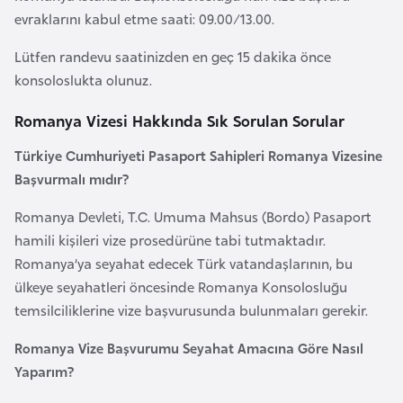
evraklarını kabul etme saati: 09.00/13.00.
a
r
Lütfen randevu saatinizden en geç 15 dakika önce
u
konsoloslukta olunuz.
s
Romanya Vizesi Hakkında Sık Sorulan Sorular
B
Türkiye Cumhuriyeti Pasaport Sahipleri Romanya Vizesine
e
Başvurmalı mıdır?
l
ç
Romanya Devleti, T.C. Umuma Mahsus (Bordo) Pasaport
i
hamili kişileri vize prosedürüne tabi tutmaktadır.
k
Romanya’ya seyahat edecek Türk vatandaşlarının, bu
a
ülkeye seyahatleri öncesinde Romanya Konsolosluğu
temsilciliklerine vize başvurusunda bulunmaları gerekir.
B
Romanya Vize Başvurumu Seyahat Amacına Göre Nasıl
e
Yaparım?
n