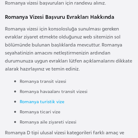
Romanya vizesi başvuruları için randevu alınız.
k
a
Romanya Vizesi Başvuru Evrakları Hakkında
Romanya vizesi için konsolosluğa sunulması gereken
D
evraklar ziyaret etmekte olduğunuz web sitemizin sol
e
bölümünde bulunan başlıklarda mevcuttur. Romanya
m
seyahatinizin amacını netleştirmenizin ardından
o
durumunuza uygun evrakları lütfen açıklamalarını dikkate
k
alarak hazırlayınız ve temin ediniz.
r
a
Romanya transit vizesi
t
Romanya havaalanı transit vizesi
i
Romanya turistik vize
k
K
Romanya ticari vize
o
Romanya aile ziyareti vizesi
n
Romanya D tipi ulusal vizesi kategorileri farklı amaç ve
g