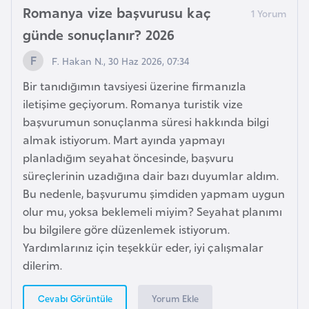
Romanya vize başvurusu kaç
e
günde sonuçlanır? 2026
n
i
F. Hakan N., 30 Haz 2026, 07:34
s
Bir tanıdığımın tavsiyesi üzerine firmanızla
t
iletişime geçiyorum. Romanya turistik vize
a
başvurumun sonuçlanma süresi hakkında bilgi
n
almak istiyorum. Mart ayında yapmayı
planladığım seyahat öncesinde, başvuru
E
süreçlerinin uzadığına dair bazı duyumlar aldım.
s
Bu nedenle, başvurumu şimdiden yapmam uygun
t
olur mu, yoksa beklemeli miyim? Seyahat planımı
o
bu bilgilere göre düzenlemek istiyorum.
n
Yardımlarınız için teşekkür eder, iyi çalışmalar
y
dilerim.
a
Yorum Ekle
Cevabı Görüntüle