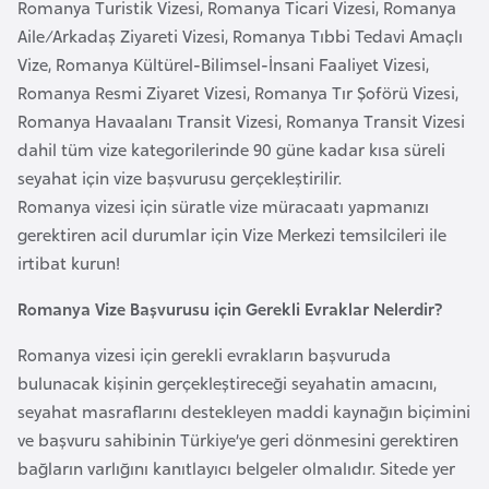
i
Romanya Turistik Vizesi, Romanya Ticari Vizesi, Romanya
n
Aile/Arkadaş Ziyareti Vizesi, Romanya Tıbbi Tedavi Amaçlı
Vize, Romanya Kültürel-Bilimsel-İnsani Faaliyet Vizesi,
Romanya Resmi Ziyaret Vizesi, Romanya Tır Şoförü Vizesi,
B
Romanya Havaalanı Transit Vizesi, Romanya Transit Vizesi
o
dahil tüm vize kategorilerinde 90 güne kadar kısa süreli
s
seyahat için vize başvurusu gerçekleştirilir.
n
Romanya vizesi için süratle vize müracaatı yapmanızı
a
gerektiren acil durumlar için Vize Merkezi temsilcileri ile
H
irtibat kurun!
e
r
Romanya Vize Başvurusu için Gerekli Evraklar Nelerdir?
s
e
Romanya vizesi için gerekli evrakların başvuruda
k
bulunacak kişinin gerçekleştireceği seyahatin amacını,
seyahat masraflarını destekleyen maddi kaynağın biçimini
ve başvuru sahibinin Türkiye’ye geri dönmesini gerektiren
B
bağların varlığını kanıtlayıcı belgeler olmalıdır. Sitede yer
u