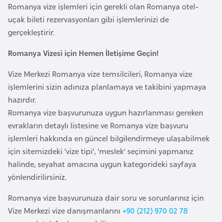
Romanya vize işlemleri için gerekli olan Romanya otel-
F
uçak bileti rezervasyonları gibi işlemlerinizi de
a
gerçekleştirir.
s
o
Romanya Vizesi için Hemen İletişime Geçin!
Vize Merkezi Romanya vize temsilcileri, Romanya vize
Ç
işlemlerini sizin adınıza planlamaya ve takibini yapmaya
a
hazırdır.
d
Romanya vize başvurunuza uygun hazırlanması gereken
evrakların detaylı listesine ve Romanya vize başvuru
Ç
işlemleri hakkında en güncel bilgilendirmeye ulaşabilmek
e
için sitemizdeki ‘vize tipi’, ‘meslek’ seçimini yapmanız
k
halinde, seyahat amacına uygun kategorideki sayfaya
C
yönlendirilirsiniz.
u
m
Romanya vize başvurunuza dair soru ve sorunlarınız için
h
Vize Merkezi vize danışmanlarını
+90 (212) 970 02 78
u