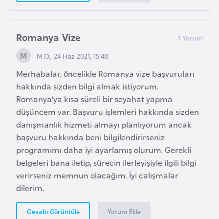
E
t
i
Romanya Vize
y
o
M.O., 24 Haz 2021, 15:48
p
Merhabalar, öncelikle Romanya vize başvuruları
y
hakkında sizden bilgi almak istiyorum.
a
Romanya’ya kısa süreli bir seyahat yapma
düşüncem var. Başvuru işlemleri hakkında sizden
F
danışmanlık hizmeti almayı planlıyorum ancak
i
başvuru hakkında beni bilgilendirirseniz
l
programımı daha iyi ayarlamış olurum. Gerekli
d
belgeleri bana iletip, sürecin ilerleyişiyle ilgili bilgi
i
verirseniz memnun olacağım. İyi çalışmalar
ş
dilerim.
i
S
Yorum Ekle
Cevabı Görüntüle