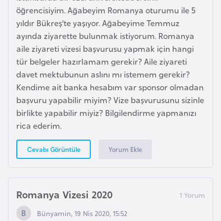
s
öğrencisiyim. Ağabeyim Romanya oturumu ile 5
a
yıldır Bükreş’te yaşıyor. Ağabeyime Temmuz
u
ayında ziyarette bulunmak istiyorum. Romanya
aile ziyareti vizesi başvurusu yapmak için hangi
G
tür belgeler hazırlamam gerekir? Aile ziyareti
i
davet mektubunun aslını mı istemem gerekir?
n
Kendime ait banka hesabım var sponsor olmadan
e
başvuru yapabilir miyim? Vize başvurusunu sizinle
birlikte yapabilir miyiz? Bilgilendirme yapmanızı
G
rica ederim.
r
e
Yorum Ekle
Cevabı Görüntüle
n
a
d
Romanya Vizesi 2020
a
Bünyamin, 19 Nis 2020, 15:52