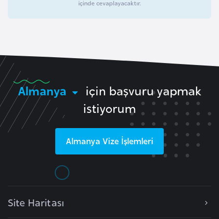
içinde cevaplayacaktır.
H
o
l
l
a
n
d
Almanya
için başvuru yapmak
a
istiyorum
İ
n
Almanya
Vize İşlemleri
g
i
l
t
e
Site Haritası
r