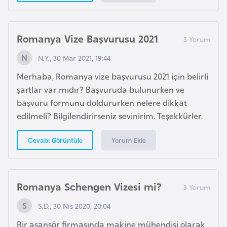
a
h
i
Romanya Vize Başvurusu 2021
l
i
N.Y., 30 Mar 2021, 19:44
Merhaba, Romanya vize başvurusu 2021 için belirli
F
şartlar var mıdır? Başvuruda bulunurken ve
i
başvuru formunu doldururken nelere dikkat
n
edilmeli? Bilgilendirirseniz sevinirim. Teşekkürler.
l
a
Yorum Ekle
Cevabı Görüntüle
n
d
i
Romanya Schengen Vizesi mi?
y
a
S.D., 30 Nis 2020, 20:04
Bir asansör firmasında makine mühendisi olarak