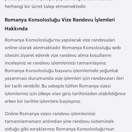
a
e
herhangi bir ücret talep etmemektedir.
r
i
Romanya Konsolosluğu Vize Randevu İşlemleri
A
z
Hakkında
e
Romanya Konsolosluğu'na yapılacak vize randevuları
r
online olarak alınmaktadır. Romanya Konsolosluğu web
b
sitesini ziyaret ederek vize randevu alma koşullarını
a
inceleyiniz ve randevu işlemlerinizi tamamlayınız.
y
Romanya Konsolosluğu başvuru işlemlerinde yoğunluk
c
yaşanması durumunda vize işlemleri için randevuları ileri
a
bir tarih verebilir. Bu sebeple lütfen Romanya vizesi
n
işlemleriniz için ülkeye olan giriş tarihinizden olabildiğince
erken bir tarihte işlemlere başlayınız.
B
Online Romanya vizesi randevu işlemlerinizi
a
tamamlamanızın ardından yine randevu sisteminde
h
olduğu gibi evraklarınızı Romanya Konsolosluğu'nun
r