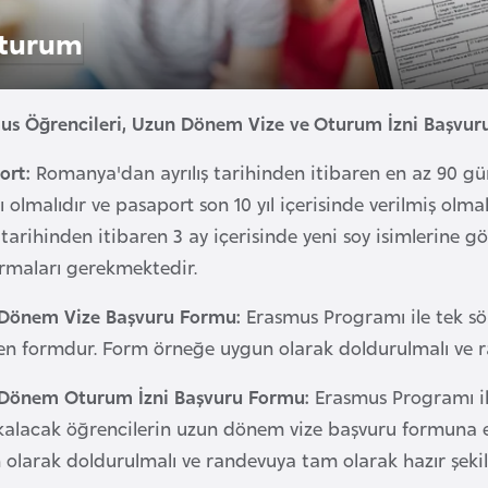
turum
us Öğrencileri, Uzun Dönem Vize ve Oturum İzni Başvuru
ort:
Romanya'dan ayrılış tarihinden itibaren en az 90 gün
ı olmalıdır ve pasaport son 10 yıl içerisinde verilmiş olmalıd
k tarihinden itibaren 3 ay içerisinde yeni soy isimlerine 
rmaları gerekmektedir.
Dönem Vize Başvuru Formu:
Erasmus Programı ile tek s
en formdur. Form örneğe uygun olarak doldurulmalı ve ra
Dönem Oturum İzni Başvuru Formu:
Erasmus Programı i
kalacak öğrencilerin uzun dönem vize başvuru formuna 
 olarak doldurulmalı ve randevuya tam olarak hazır şekil