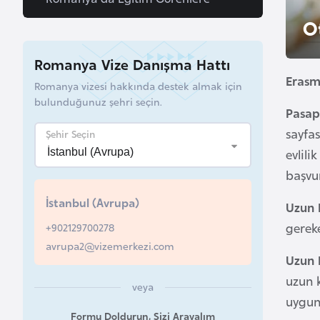
u
O
r
y
Romanya Vize Danışma Hattı
a
Erasm
Romanya vizesi hakkında destek almak için
bulunduğunuz şehri seçin.
A
Pasap
z
sayfas
Şehir Seçin
e
evlili
r
başvu
b
İstanbul (Avrupa)
a
Uzun 
y
gerek
+902129700278
c
avrupa2@vizemerkezi.com
a
Uzun 
n
uzun 
veya
uygun
Formu Doldurun, Sizi Arayalım
B