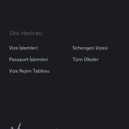
u
m
h
u
r
Site Haritası
i
y
Vize İşlemleri
Schengen Vizesi
e
Pasaport İşlemleri
Tüm Ülkeler
t
i
Vize Rejim Tablosu
C
e
z
a
y
i