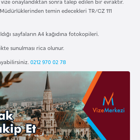
 vize onaylandıktan sonra talep edilen bir evraktır.
l Müdürlüklerinden temin edecekleri TR/CZ 111
aldığı sayfaların A4 kağıdına fotokopileri.
ikte sunulması rica olunur.
yabilirsiniz.
0212 970 02 78