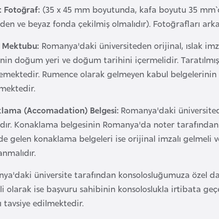
t Fotoğraf:
(35 x 45 mm boyutunda, kafa boyutu 35 mm`d
en ve beyaz fonda çekilmiş olmalıdır). Fotoğrafları arkas
 Mektubu:
Romanya'daki üniversiteden orijinal, ıslak im
nin doğum yeri ve doğum tarihini içermelidir. Taratılmış
emektedir. Rumence olarak gelmeyen kabul belgelerinin R
mektedir.
lama (Accomadation) Belgesi:
Romanya'daki üniversitede
ıdır. Konaklama belgesinin Romanya'da noter tarafından
de gelen konaklama belgeleri ise orijinal imzalı gelmeli
anmalıdır.
ya'daki üniversite tarafından konsolosluğumuza özel da
gili olarak ise başvuru sahibinin konsoloslukla irtibata ge
 tavsiye edilmektedir.