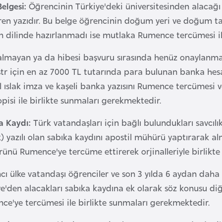
elgesi:
Öğrencinin Türkiye'deki üniversitesinden alacağı
en yazıdır. Bu belge öğrencinin doğum yeri ve doğum tarih
 dilinde hazırlanmadı ise mutlaka Rumence tercümesi ile 
almayan ya da hibesi başvuru sırasında henüz onaylanmay
tr için en az 7000 TL tutarında para bulunan banka hesap
l ıslak imza ve kaşeli banka yazısını Rumence tercümesi 
pisi ile birlikte sunmaları gerekmektedir.
a Kaydı:
Türk vatandaşları için bağlı bulundukları savcıl
) yazılı olan sabıka kaydını apostil mühürü yaptırarak a
ünü Rumence'ye tercüme ettirerek orjinalleriyle birlikt
cı ülke vatandaşı öğrenciler ve son 3 yılda 6 aydan daha
e'den alacakları sabıka kaydına ek olarak söz konusu diğ
ce'ye tercümesi ile birlikte sunmaları gerekmektedir.