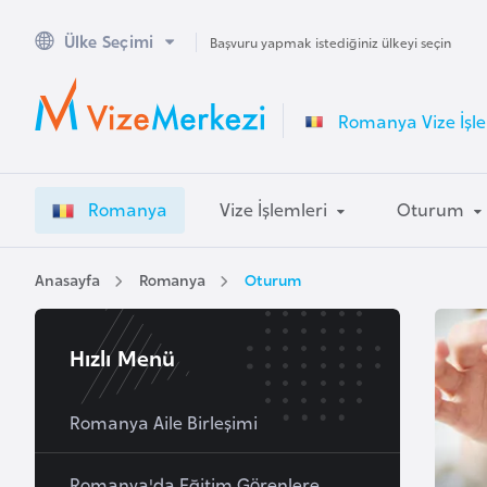
Ülke Seçimi
A
Başvuru yapmak istediğiniz ülkeyi seçin
v
u
Romanya Vize İşle
s
t
r
Romanya
Vize İşlemleri
Oturum
a
l
y
Anasayfa
Romanya
Oturum
a
Hızlı Menü
A
v
u
Romanya Aile Birleşimi
s
t
Romanya'da Eğitim Görenlere