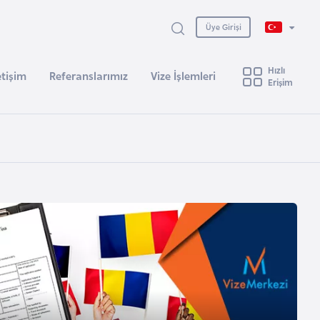
Üye Girişi
Hızlı
etişim
Referanslarımız
Vize İşlemleri
Erişim