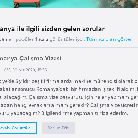
nya ile ilgili sizden gelen sorular
dan
en popüler
1 soru
görüntüleniyor.
Tüm soruları göster
manya Çalışma Vizesi
K.V., 30 Nis 2020, 18:56
iye’de 5 yıldır çeşitli firmalarda makine mühendisi olarak ç
akatlar sonucu Romanya’daki bir firmadan iş teklifi aldım
esi alacağım. Çalışma vize başvurusu için neler yapmam ger
madan hangi evrakları almam gerekir? Çalışma vize ücreti 
vuru yapacağım? Bilgilendirme yapmanızı rica ederim.
Yorum Ekle
evabı Görüntüle