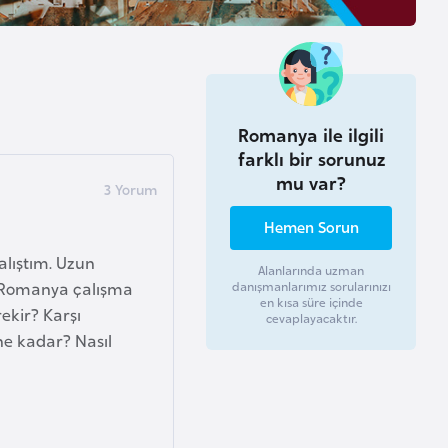
Romanya ile ilgili
farklı bir sorunuz
mu var?
Hemen Sorun
alıştım. Uzun
Alanlarında uzman
. Romanya çalışma
danışmanlarımız sorularınızı
en kısa süre içinde
ekir? Karşı
cevaplayacaktır.
ne kadar? Nasıl