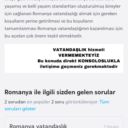
yaşamış ve belli yaşam standartları oluşturulmuş bireyler
a
için sağlanan Romanya vatandaşlığı almak için gereken
r
koşulların yerine getirilmesi ve bu koşulların
u
tamamlanması Romanya vatandaşlığının kazanılması için
s
bu açıdan çok önem teşkil etmektedir.
B
e
l
ç
i
k
Romanya ile ilgili sizden gelen sorular
a
2 sorudan
en popüler
2 soru
görüntüleniyor.
Tüm
B
soruları göster
e
n
Romanya vatandaşlık