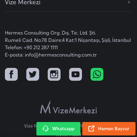
Vize Merkezi
r
i
y
e
Hermes Consulting Org. Dış. Tic. Ltd. Şti.
t
Rumeli Cad. No:78 Daire:4 Kat:1 Nişantaşı, Şişli, İstanbul
i
Telefon: +90 212 287 1111
E-posta:
info@hermesconsulting.com.tr
C
e
z
a
y
i
r
Vize Merkezi © 2026 Tüm Hakları Saklıdır.
Whatsapp
Hemen Başvur
C
KVKK Metni