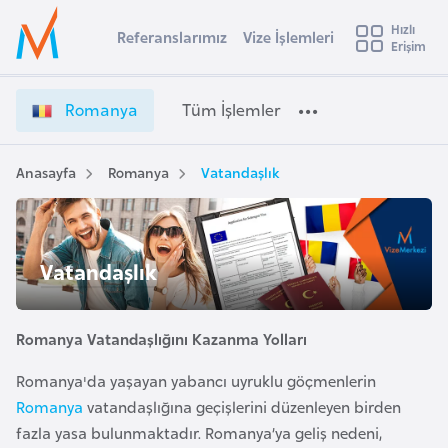
u
Hızlı
s
Referanslarımız
Vize İşlemleri
Başvuru yapmak istediğiniz ülkeyi seçin
Erişim
R
İ
Üye
t
Ülke Seçimi
o
Girişi
r
m
l
Romanya
Tüm İşlemler
a
a
l
e
n
y
y
Anasayfa
Romanya
Vatandaşlık
t
a
a
V
i
i
A
z
ş
Vatandaşlık
v
e
u
i
İ
s
ş
Romanya Vatandaşlığını Kazanma Yolları
m
t
l
u
Romanya'da yaşayan yabancı uyruklu göçmenlerin
e
r
Romanya
vatandaşlığına geçişlerini düzenleyen birden
m
y
l
fazla yasa bulunmaktadır. Romanya’ya geliş nedeni,