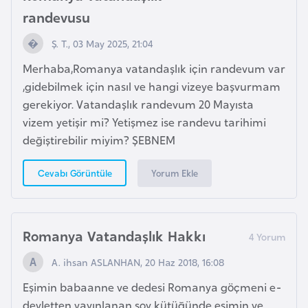
i
randevusu
n
Ş. T., 03 May 2025, 21:04
B
Merhaba,Romanya vatandaşlık için randevum var
o
,gidebilmek için nasıl ve hangi vizeye başvurmam
s
gerekiyor. Vatandaşlık randevum 20 Mayısta
n
vizem yetişir mi? Yetişmez ise randevu tarihimi
a
değiştirebilir miyim? ŞEBNEM
H
e
Yorum Ekle
Cevabı Görüntüle
r
s
e
Romanya Vatandaşlık Hakkı
k
A. ihsan ASLANHAN, 20 Haz 2018, 16:08
B
Eşimin babaanne ve dedesi Romanya göçmeni e-
u
devletten yayınlanan soy kütüğünde eşimin ve