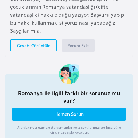
l
çocuklarımın Romanya vatandaşlığı (çifte
g
vatandaşlık) hakkı olduğu yazıyor. Başvuru yapıp
a
bu hakkı kullanmak istiyoruz nasıl yapacağız.
r
Saygılarımla.
i
s
Yorum Ekle
Cevabı Görüntüle
t
a
n
B
Romanya ile ilgili farklı bir sorunuz mu
u
var?
r
k
Hemen Sorun
i
n
Alanlarında uzman danışmanlarımız sorularınızı en kısa süre
içinde cevaplayacaktır.
a