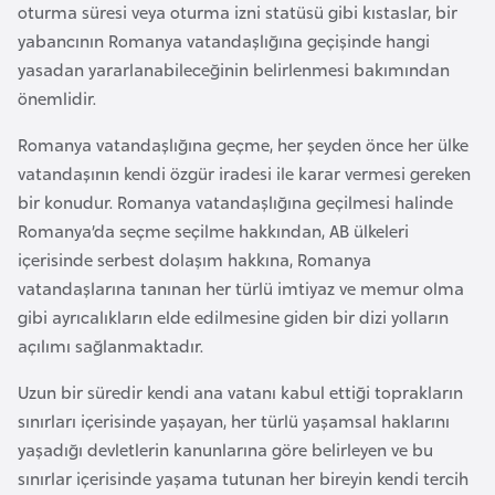
a
e
oturma süresi veya oturma izni statüsü gibi kıstaslar, bir
r
yabancının Romanya vatandaşlığına geçişinde hangi
i
yasadan yararlanabileceğinin belirlenmesi bakımından
A
önemlidir.
z
e
Romanya vatandaşlığına geçme, her şeyden önce her ülke
r
vatandaşının kendi özgür iradesi ile karar vermesi gereken
b
bir konudur. Romanya vatandaşlığına geçilmesi halinde
a
Romanya’da seçme seçilme hakkından, AB ülkeleri
y
içerisinde serbest dolaşım hakkına, Romanya
c
vatandaşlarına tanınan her türlü imtiyaz ve memur olma
a
gibi ayrıcalıkların elde edilmesine giden bir dizi yolların
n
açılımı sağlanmaktadır.
Uzun bir süredir kendi ana vatanı kabul ettiği toprakların
B
sınırları içerisinde yaşayan, her türlü yaşamsal haklarını
a
yaşadığı devletlerin kanunlarına göre belirleyen ve bu
h
sınırlar içerisinde yaşama tutunan her bireyin kendi tercih
r