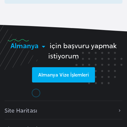
F
a
s
o
Ç
Almanya
için başvuru yapmak
a
istiyorum
d
Almanya
Vize İşlemleri
Ç
e
k
C
u
Site Haritası
m
h
u