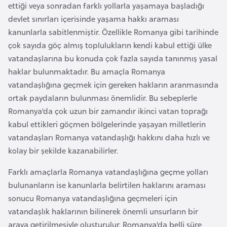
ettiği veya sonradan farklı yollarla yaşamaya başladığı
e
devlet sınırları içerisinde yaşama hakkı araması
y
kanunlarla sabitlenmiştir. Özellikle Romanya gibi tarihinde
n
çok sayıda göç almış toplulukların kendi kabul ettiği ülke
vatandaşlarına bu konuda çok fazla sayıda tanınmış yasal
B
haklar bulunmaktadır. Bu amaçla Romanya
a
vatandaşlığına geçmek için gereken hakların aranmasında
n
ortak paydaların bulunması önemlidir. Bu sebeplerle
g
Romanya’da çok uzun bir zamandır ikinci vatan toprağı
l
kabul ettikleri göçmen bölgelerinde yaşayan milletlerin
a
vatandaşları Romanya vatandaşlığı hakkını daha hızlı ve
d
kolay bir şekilde kazanabilirler.
e
ş
Farklı amaçlarla Romanya vatandaşlığına geçme yolları
bulunanların ise kanunlarla belirtilen haklarını araması
sonucu Romanya vatandaşlığına geçmeleri için
B
vatandaşlık haklarının bilinerek önemli unsurların bir
e
araya getirilmesiyle oluşturulur. Romanya’da belli süre
l