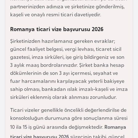
e
partnerinizden adınıza ve şirketinize gönderilmiş,
y
kaşeli ve onaylı resmi ticari davetiyedir.
n
Romanya ticari vize başvurusu 2026
B
Şirketinizden hazırlamanız gereken evraklar;
a
güncel faaliyet belgesi, vergi levhası, ticaret sicil
n
gazetesi, imza sirküleri, işe giriş bildirgeniz ve son
g
3 aylık maaş bordrolarınızdır. Şirket banka hesap
l
dökümlerinin de son 3 ayı içermesi, seyahat ve
a
fuar harcamalarını karşılayacak yeterli bakiyeye
d
sahip olması, bankadan ıslak imzalı-kaşeli ve imza
e
sirküleri eklenmiş olarak alınması zorunludur.
ş
Ticari vizeler genellikle öncelikli değerlendirilse de
konsolosluğun durumuna göre sonuçlanma süresi
B
10 ila 15 iş günü arasında değişmektedir.
Romanya
e
ticari vize başvurusu 2026
sürecinin takibi, güncel
l