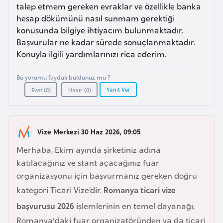
a
e
talep etmem gereken evraklar ve özellikle banka
r
hesap dökümünü nasıl sunmam gerektiği
i
konusunda bilgiye ihtiyacım bulunmaktadır.
A
Başvurular ne kadar sürede sonuçlanmaktadır.
z
Konuyla ilgili yardımlarınızı rica ederim.
e
r
Bu yorumu faydalı buldunuz mu ?
b
Yanıt Ver
Evet (
0
)
Hayır (
0
)
a
y
c
Vize Merkezi 30 Haz 2026, 09:05
a
Merhaba, Ekim ayında şirketiniz adına
n
katılacağınız ve stant açacağınız fuar
organizasyonu için başvurmanız gereken doğru
B
kategori Ticari Vize’dir.
Romanya ticari vize
a
h
başvurusu 2026
işlemlerinin en temel dayanağı,
r
Romanya'daki fuar organizatöründen ya da ticari