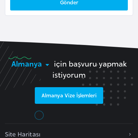
Gönder
l
g
a
r
i
s
t
a
Almanya
için başvuru yapmak
n
istiyorum
B
u
Almanya
Vize İşlemleri
r
k
i
n
Site Haritası
a