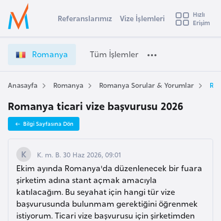
u
Hızlı
s
Referanslarımız
Vize İşlemleri
Başvuru yapmak istediğiniz ülkeyi seçin
Erişim
R
İ
Üye
t
Ülke Seçimi
o
Girişi
r
m
l
Romanya
Tüm İşlemler
a
a
l
e
n
y
y
Anasayfa
Romanya
Romanya Sorular & Yorumlar
Rom
t
a
a
Romanya ticari vize başvurusu 2026
V
i
i
A
Bilgi Sayfasına Dön
z
ş
v
e
u
i
İ
K. m. B. 30 Haz 2026, 09:01
s
ş
Ekim ayında Romanya'da düzenlenecek bir fuara
m
t
l
şirketim adına stant açmak amacıyla
u
e
katılacağım. Bu seyahat için hangi tür vize
r
m
başvurusunda bulunmam gerektiğini öğrenmek
y
l
istiyorum. Ticari vize başvurusu için şirketimden