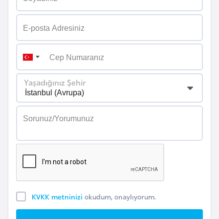
i
n
B
o
s
Yaşadığınız Şehir
n
a
H
e
r
s
e
k
KVKK metninizi
okudum, onaylıyorum.
B
u