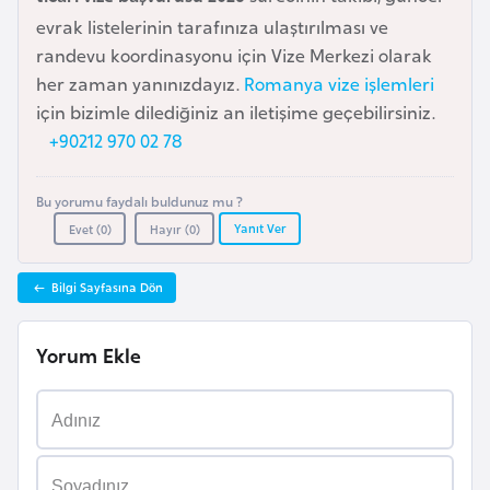
a
evrak listelerinin tarafınıza ulaştırılması ve
r
randevu koordinasyonu için Vize Merkezi olarak
u
her zaman yanınızdayız.
Romanya vize işlemleri
s
için bizimle dilediğiniz an iletişime geçebilirsiniz.
+90212 970 02 78
B
e
Bu yorumu faydalı buldunuz mu ?
Yanıt Ver
l
Evet (
0
)
Hayır (
0
)
ç
i
Bilgi Sayfasına Dön
k
a
Yorum Ekle
B
e
n