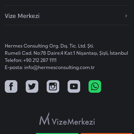
F
a
Vize Merkezi
s
o
Ç
Hermes Consulting Org. Dış. Tic. Ltd. Şti.
Rumeli Cad. No:78 Daire:4 Kat:1 Nişantaşı, Şişli, İstanbul
a
Telefon: +90 212 287 1111
d
E-posta:
info@hermesconsulting.com.tr
Ç
e
k
C
u
m
h
u