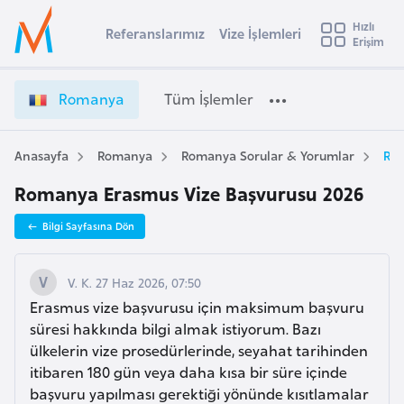
u
Hızlı
s
Referanslarımız
Vize İşlemleri
Başvuru yapmak istediğiniz ülkeyi seçin
Erişim
R
İ
Üye
t
Ülke Seçimi
o
Girişi
r
m
l
Romanya
Tüm İşlemler
a
a
l
e
n
y
y
Anasayfa
Romanya
Romanya Sorular & Yorumlar
Rom
t
a
a
Romanya Erasmus Vize Başvurusu 2026
V
i
i
A
Bilgi Sayfasına Dön
z
ş
v
e
u
i
İ
V. K. 27 Haz 2026, 07:50
s
ş
Erasmus vize başvurusu için maksimum başvuru
m
t
l
süresi hakkında bilgi almak istiyorum. Bazı
u
e
ülkelerin vize prosedürlerinde, seyahat tarihinden
r
m
itibaren 180 gün veya daha kısa bir süre içinde
y
l
başvuru yapılması gerektiği yönünde kısıtlamalar