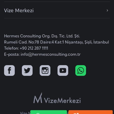
F
Vize Merkezi
a
s
o
Hermes Consulting Org. Dış. Tic. Ltd. Şti.
Ç
Rumeli Cad. No:78 Daire:4 Kat:1 Nişantaşı, Şişli, İstanbul
a
Telefon: +90 212 287 1111
d
E-posta:
info@hermesconsulting.com.tr
Ç
e
k
C
u
m
h
u
Vize Merkezi © 2026 Tüm Hakları Saklıdır.