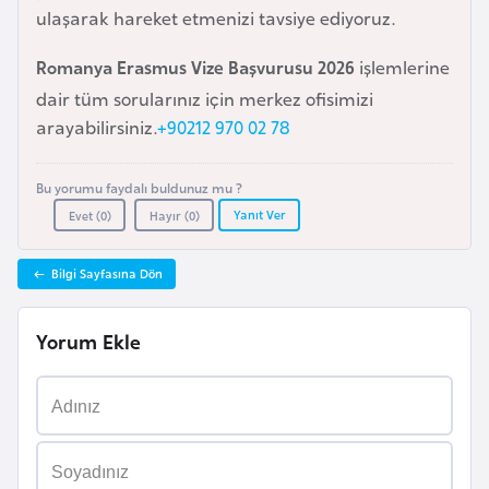
ulaşarak hareket etmenizi tavsiye ediyoruz.
a
r
Romanya Erasmus Vize Başvurusu 2026
işlemlerine
u
dair tüm sorularınız için merkez ofisimizi
s
arayabilirsiniz.
+90212 970 02 78
B
Bu yorumu faydalı buldunuz mu ?
e
Yanıt Ver
Evet (
0
)
Hayır (
0
)
l
ç
Bilgi Sayfasına Dön
i
k
Yorum Ekle
a
B
e
n