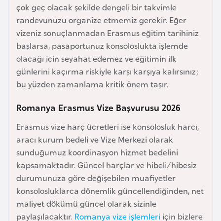
çok geç olacak şekilde dengeli bir takvimle
e
randevunuzu organize etmemiz gerekir. Eğer
y
vizeniz sonuçlanmadan Erasmus eğitim tarihiniz
n
başlarsa, pasaportunuz konsoloslukta işlemde
olacağı için seyahat edemez ve eğitimin ilk
B
günlerini kaçırma riskiyle karşı karşıya kalırsınız;
a
bu yüzden zamanlama kritik önem taşır.
n
g
Romanya Erasmus Vize Başvurusu 2026
l
Erasmus vize harç ücretleri ise konsolosluk harcı,
a
aracı kurum bedeli ve Vize Merkezi olarak
d
sunduğumuz koordinasyon hizmet bedelini
e
kapsamaktadır. Güncel harçlar ve hibeli/hibesiz
ş
durumunuza göre değişebilen muafiyetler
konsolosluklarca dönemlik güncellendiğinden, net
B
maliyet dökümü güncel olarak sizinle
e
paylaşılacaktır.
Romanya vize işlemleri
için bizlere
l