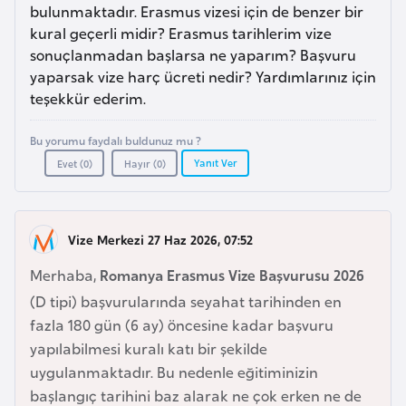
a
e
bulunmaktadır. Erasmus vizesi için de benzer bir
r
kural geçerli midir? Erasmus tarihlerim vize
i
sonuçlanmadan başlarsa ne yaparım? Başvuru
A
yaparsak vize harç ücreti nedir? Yardımlarınız için
z
teşekkür ederim.
e
r
Bu yorumu faydalı buldunuz mu ?
b
Yanıt Ver
Evet (
0
)
Hayır (
0
)
a
y
c
Vize Merkezi 27 Haz 2026, 07:52
a
n
Merhaba,
Romanya Erasmus Vize Başvurusu 2026
(D tipi) başvurularında seyahat tarihinden en
fazla 180 gün (6 ay) öncesine kadar başvuru
B
yapılabilmesi kuralı katı bir şekilde
a
uygulanmaktadır. Bu nedenle eğitiminizin
h
başlangıç tarihini baz alarak ne çok erken ne de
r