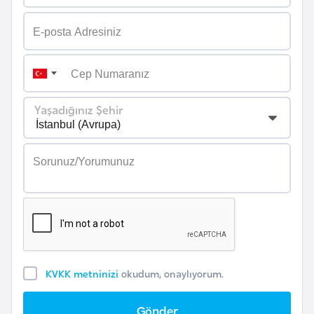
i
n
B
o
s
Yaşadığınız Şehir
n
a
H
e
r
s
e
k
KVKK metninizi
okudum, onaylıyorum.
B
u
Gönder