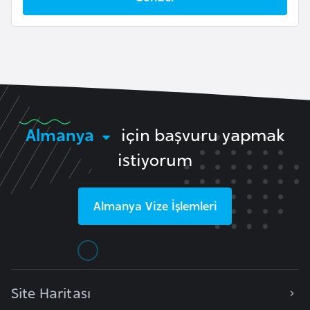
l
g
a
r
i
s
t
Almanya
için başvuru yapmak
a
n
istiyorum
B
Almanya
Vize İşlemleri
u
r
k
i
n
Site Haritası
a