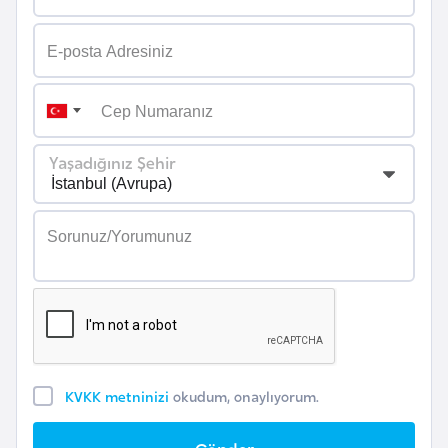
i
n
B
o
s
Yaşadığınız Şehir
n
a
H
e
r
s
e
k
KVKK metninizi
okudum, onaylıyorum.
B
u