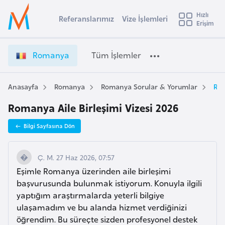
u
Hızlı
s
Referanslarımız
Vize İşlemleri
Başvuru yapmak istediğiniz ülkeyi seçin
Erişim
R
İ
Üye
t
Ülke Seçimi
o
Girişi
r
m
l
Romanya
Tüm İşlemler
a
a
l
e
n
y
y
Anasayfa
Romanya
Romanya Sorular & Yorumlar
Rom
t
a
a
Romanya Aile Birleşimi Vizesi 2026
V
i
i
A
Bilgi Sayfasına Dön
z
ş
v
e
u
i
İ
Ç. M. 27 Haz 2026, 07:57
s
ş
Eşimle Romanya üzerinden aile birleşimi
m
t
l
başvurusunda bulunmak istiyorum. Konuyla ilgili
u
e
yaptığım araştırmalarda yeterli bilgiye
r
m
ulaşamadım ve bu alanda hizmet verdiğinizi
y
l
öğrendim. Bu süreçte sizden profesyonel destek