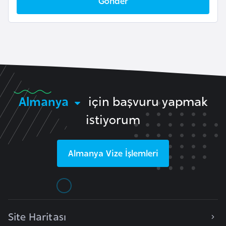
Gönder
l
g
a
r
i
s
t
Almanya
için başvuru yapmak
a
n
istiyorum
B
Almanya
Vize İşlemleri
u
r
k
i
n
Site Haritası
a