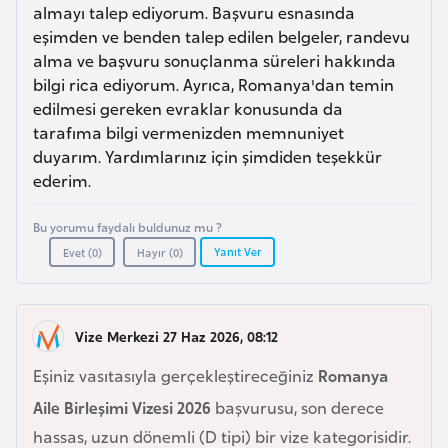
a
e
almayı talep ediyorum. Başvuru esnasında
r
eşimden ve benden talep edilen belgeler, randevu
i
alma ve başvuru sonuçlanma süreleri hakkında
A
bilgi rica ediyorum. Ayrıca, Romanya'dan temin
z
edilmesi gereken evraklar konusunda da
e
tarafıma bilgi vermenizden memnuniyet
r
duyarım. Yardımlarınız için şimdiden teşekkür
b
ederim.
a
y
Bu yorumu faydalı buldunuz mu ?
c
Yanıt Ver
Evet (
0
)
Hayır (
0
)
a
n
Vize Merkezi 27 Haz 2026, 08:12
B
Eşiniz vasıtasıyla gerçekleştireceğiniz
Romanya
a
Aile Birleşimi Vizesi 2026
başvurusu, son derece
h
hassas, uzun dönemli (D tipi) bir vize kategorisidir.
r