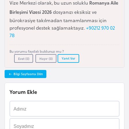
Vize Merkezi olarak, bu uzun soluklu
Romanya Aile
a
Birleşimi Vizesi 2026
dosyanızı eksiksiz ve
r
bürokrasiye takılmadan tamamlanması için
u
profesyonel destek sağlamaktayız.
+90212 970 02
s
78
B
Bu yorumu faydalı buldunuz mu ?
e
Yanıt Ver
Evet (
0
)
Hayır (
0
)
l
ç
Bilgi Sayfasına Dön
i
k
Yorum Ekle
a
B
e
n