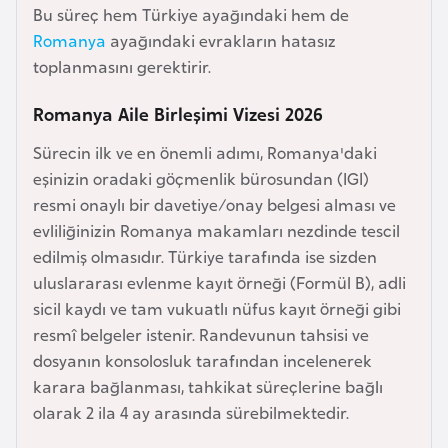
Bu süreç hem Türkiye ayağındaki hem de
e
Romanya
ayağındaki evrakların hatasız
y
toplanmasını gerektirir.
n
Romanya Aile Birleşimi Vizesi 2026
B
Sürecin ilk ve en önemli adımı, Romanya'daki
a
eşinizin oradaki göçmenlik bürosundan (IGI)
n
resmi onaylı bir davetiye/onay belgesi alması ve
g
evliliğinizin Romanya makamları nezdinde tescil
l
edilmiş olmasıdır. Türkiye tarafında ise sizden
a
uluslararası evlenme kayıt örneği (Formül B), adli
d
sicil kaydı ve tam vukuatlı nüfus kayıt örneği gibi
e
resmî belgeler istenir. Randevunun tahsisi ve
ş
dosyanın konsolosluk tarafından incelenerek
karara bağlanması, tahkikat süreçlerine bağlı
B
olarak 2 ila 4 ay arasında sürebilmektedir.
e
l