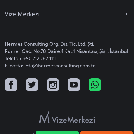
F
a
Vize Merkezi
s
o
Hermes Consulting Org. Dış. Tic. Ltd. Şti.
Ç
Rumeli Cad. No:78 Daire:4 Kat:1 Nişantaşı, Şişli, İstanbul
a
Telefon: +90 212 287 1111
d
E-posta:
info@hermesconsulting.com.tr
Ç
e
k
C
u
m
h
u