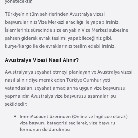
yönetecektir.
k
a
Türkiye’nin tüm şehirlerinden Avustralya vizesi
başvurularınızı Vize Merkezi aracılığı ile yapabiirsiniz.
İşlemleriniz sürecinde size en yakın Vize Merkezi şubesine
D
şahsen giderek evrak teslimi yapabileceğiniz gibi,
e
kurye/kargo ile de evraklarınızı teslim edebilirsiniz.
m
o
Avustralya Vizesi Nasıl Alınır?
k
r
Avustralya’ya seyahat etmeyi planlayan ve Avustralya vizesi
a
nasıl alınır diye merak eden Türkiye Cumhuriyeti
t
vatandaşları, seyahat amaçlarına uygun vize başvurusu
i
yapmalıdır. Avustralya vize başvurusu aşamaları şu
k
şekildedir:
K
ImmiAccount üzerinden (Online ve İngilizce olarak)
o
vize başvuru kategorisi seçilerek, vize başvuru
n
formunun doldurulması
g