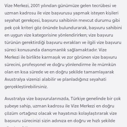
i
Vize Merkezi, 2001 yılından günümüze gelen tecrübesi ve
b
uzman kadrosu ile vize başvurusu yapmak isteyen kişileri
u
seyahat gerekçesi, başvuru sahibinin mevcut durumu gibi
t
pek çok kriteri göz önünde bulundurarak, başvuru sahibini
i
en uygun vize kategorisine yönlendirirken; vize başvuru
türünün gerektirdiği başvuru evrakları ve ilgili vize başvuru
Ç
süreci konusunda danışmanlık sağlamaktadır. Vize
i
Merkezi ile birlikte karmaşık ve zor görünen vize başvuru
n
sürecini, profesyonel ve doğru yönlendirme ile mümkün
olan en kısa sürede ve en doğru şekilde tamamlayarak
D
Avustralya vizenizi alabilir ve planladığınız seyahati
a
gerçekleştirebilirsiniz.
n
Avustralya vize başvurularınızda, Türkiye genelinde bir çok
i
şubeye sahip, uzman kadrosu ile Vize Merkezi en doğru
m
çözüm ortağınız olacak ve hayatınızı kolaylaştırarak vize
a
başvuru sürecinizi sizin adınıza en doğru ve hızlı şekilde
r