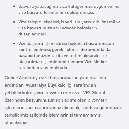
Başvuru yapacağınız vize kategorinize uygun online
r
vize başvuru formlarının doldurulması,
i
y
Vize talep dilekçeleri, iş yeri izin yazısı gibi önemli ve
vize başvurunuza etki edecek belgelerin
e
düzenlenmesi,
t
Vize başvuru işlem süresi boyunca başvurunuzun
i
kontrol edilmesi, gerekli olması durumunda da
pasaportunuzun takibi ve teslim alınarak size
C
ulaştırılması işlemlerinin tamamı Vize Merkezi
tarafından yapılmaktadır.
e
z
Online Avustralya vize başvurunuzun yapılmasının
a
ardından, Avustralya Büyükelçiliği tarafından
y
yetkilendirilmiş vize başvuru merkezi - VFS Global
i
üzerinden başvurunuzun son adımı olan biyometri
r
işlemleriniz için randevunuz alınacak, randevu gününüzde
temsilcimiz eşliğinde işlemlerinizi tamamlamış
olacaksınız.
C