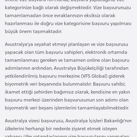
i
kategorinize bağlı olarak değişmektedir. Vize başvurunuzu
n
tamamlamadan önce evraklarınızın eksiksiz olarak
hazırlanması ile doğru vize kategorisine başvuru yapılması
B
büyük önem taşımaktadır.
o
s
Avustralya’ya seyahat etmeyi planlayan ve vize başvurusu
n
yapacak olan tüm başvuru sahipleri, elektronik ortamda
a
tamamlanması gereken ve tamamen online olan başvuru
H
adımlarının ardından, Avustralya Büyükelçiliği tarafından
e
yetkilendirilmiş başvuru merkezine (VFS Global) giderek
r
biyometrik veri beyanında bulunmalıdır. Başvuru sahibi;
s
ikamet ettiği şehirden bağımsız olarak, kendisine en yakın
e
başvuru merkezi üzerinden başvurusunun son adımı olan
k
biyometrik veri beyanı işlemlerini tamamlayabilmektedir.
Avustralya vizesi başvurusu, Avustralya İçişleri Bakanlığı’nın
B
ülkelerini herhangi bir nedenle ziyaret etmek isteyen
u
yabancı ülke vatandaşlarının vize başvurularını yapmaları