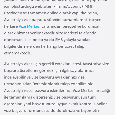
l
için oluşturduğu web sitesi - ImmiAccount (IMMI)
g
üzerinden ve tamamen online olarak yapıldığından,
a
Avustralya vize başvuru sürecini tamamlamak isteyen
r
herkese
Vize Merkezi
tarafından bireysel ve kurumsal
i
olarak hizmet verilmektedir. Vize Merkezi telefonda
s
danışmanlık, e-posta ya da SMS yoluyla yapılan
t
bilgilendirmelerden herhangi bir ücret talep
a
etmemektedir.
n
Avustralya vizesi için gerekli evraklar listesi, Avustralya vize
başvuru ücretlerini görmek için ilgili sayfalarımızı
B
inceleyebilir ve vize başvuru evraklarınızı vize
u
uzmanımızdan ücretsiz olarak talep edebilirsiniz.
r
Avustralya vizesi başvuru işlemlerinizi Vize Merkezi aracılığı
k
ile tamamlamak isterseniz vize başvurunuzun tüm
i
aşamaları yani başvurunuza uygun evrak kontrolü, online
n
vize başvuru formunuzuz doldurulması ve biyometri
a