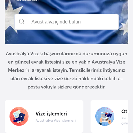
a
e
m
l
A
e
z
r
e
i
r
b
Avustralya Vizesi başvurularınızda durumunuza uygun
a
en güncel evrak listesini size en yakın Avustralya Vize
y
Merkezi’ni arayarak isteyin. Temsilcilerimiz ihtiyacınız
c
olan evrak listesi ve vize ücreti hakkındaki teklifi e-
a
posta yoluyla sizlere gönderecektir.
n
B
Otu
Vize işlemleri
a
Avustr
Avustralya Vize İşlemleri
h
çalışma
r