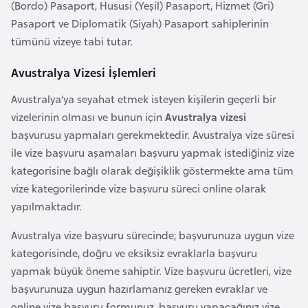
(Bordo) Pasaport, Hususi (Yeşil) Pasaport, Hizmet (Gri)
a
Pasaport ve Diplomatik (Siyah) Pasaport sahiplerinin
r
tümünü vizeye tabi tutar.
u
s
Avustralya Vizesi İşlemleri
Avustralya’ya seyahat etmek isteyen kişilerin geçerli bir
B
vizelerinin olması ve bunun için
Avustralya vizesi
e
başvurusu yapmaları gerekmektedir. Avustralya vize süresi
l
ile vize başvuru aşamaları başvuru yapmak istediğiniz vize
ç
kategorisine bağlı olarak değişiklik göstermekte ama tüm
i
vize kategorilerinde vize başvuru süreci online olarak
k
yapılmaktadır.
a
Avustralya vize başvuru sürecinde; başvurunuza uygun vize
kategorisinde, doğru ve eksiksiz evraklarla başvuru
B
yapmak büyük öneme sahiptir. Vize başvuru ücretleri, vize
e
başvurunuza uygun hazırlamanız gereken evraklar ve
n
online vize başvuru formunuz, başvuru yapacağınız vize