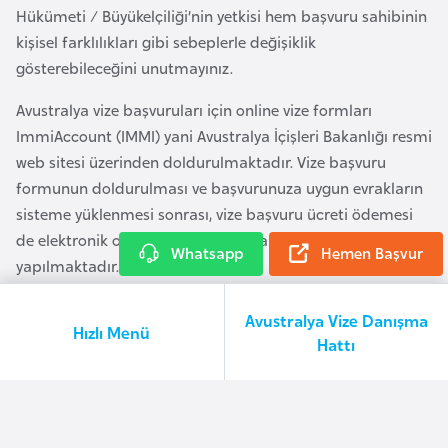
Hükümeti / Büyükelçiliği’nin yetkisi hem başvuru sahibinin
e
kişisel farklılıkları gibi sebeplerle değişiklik
n
gösterebileceğini unutmayınız.
i
s
Avustralya vize başvuruları için online vize formları
t
ImmiAccount (IMMI) yani Avustralya İçişleri Bakanlığı resmi
a
web sitesi üzerinden doldurulmaktadır. Vize başvuru
n
formunun doldurulması ve başvurunuza uygun evrakların
sisteme yüklenmesi sonrası, vize başvuru ücreti ödemesi
E
de elektronik ortamda banka ya da kredi kartı ile
Whatsapp
Hemen Başvur
s
yapılmaktadır.
t
Avustralya Büyükelçiliği vize bölümü, vize başvurularını
o
Avustralya Vize Danışma
Hızlı Menü
online olarak doldurulmuş form ve başvuruyu destekleyen,
n
Hattı
sisteme yüklenmiş evrakları, vize başvurusuna dair karar
y
verirken detaylı olarak incelemektedir. Başvuru formunda
a
hatalı bilgiler, sunulan evraklarla çelişen bilgiler, eksik
evrak ya da hatalı vize kategorisi seçimi gibi nedenler