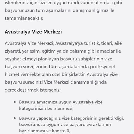
işlemleriniz için size en uygun randevunun alınması gibi
F
başvurunuzun tüm aşamalarını danışmanlığımız ile
a
tamamlanacaktır.
s
o
Avustralya Vize Merkezi
Avustralya Vize Merkezi; Avustralya’ya turistik, ticari, aile
Ç
ziyareti, yerleşim, eğitim ya da çalışma gibi amaçlar ile
a
seyahat etmeyi planlayan başvuru sahiplerinin vize
d
başvuru süreçlerinin tüm aşamalarında profesyonel
hizmet vermekte olan özel bir şirkettir. Avustralya vize
Ç
başvuru sürecinizi Vize Merkezi danışmanlığında
e
gerçekleştirmek isterseniz;
k
C
Başvuru amacınıza uygun Avustralya vize
kategorinizin belirlenmesi,
u
m
Başvuru yapacağınız vize kategorisinin gerektirdiği,
başvurunuza uygun vize başvuru evraklarının
h
hazırlanması ve kontrolü,
u