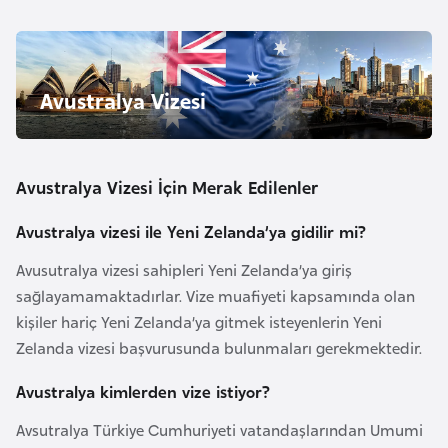
e
y
n
Avustralya Vizesi
B
a
n
Avustralya Vizesi İçin Merak Edilenler
g
l
Avustralya vizesi ile Yeni Zelanda’ya gidilir mi?
a
Avusutralya vizesi sahipleri Yeni Zelanda’ya giriş
d
sağlayamamaktadırlar. Vize muafiyeti kapsamında olan
e
kişiler hariç Yeni Zelanda’ya gitmek isteyenlerin Yeni
ş
Zelanda vizesi başvurusunda bulunmaları gerekmektedir.
Avustralya kimlerden vize istiyor?
B
e
Avsutralya Türkiye Cumhuriyeti vatandaşlarından Umumi
l