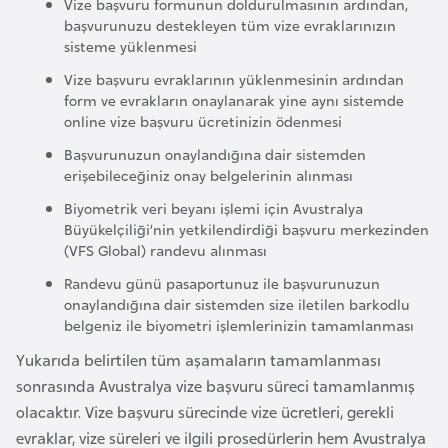
Vize başvuru formunun doldurulmasının ardından,
o
başvurunuzu destekleyen tüm vize evraklarınızın
sisteme yüklenmesi
B
Vize başvuru evraklarının yüklenmesinin ardından
u
form ve evrakların onaylanarak yine aynı sistemde
online vize başvuru ücretinizin ödenmesi
l
g
Başvurunuzun onaylandığına dair sistemden
erişebileceğiniz onay belgelerinin alınması
a
r
Biyometrik veri beyanı işlemi için Avustralya
i
Büyükelçiliği’nin yetkilendirdiği başvuru merkezinden
(VFS Global) randevu alınması
s
t
Randevu günü pasaportunuz ile başvurunuzun
onaylandığına dair sistemden size iletilen barkodlu
a
belgeniz ile biyometri işlemlerinizin tamamlanması
n
Yukarıda belirtilen tüm aşamaların tamamlanması
sonrasında Avustralya vize başvuru süreci tamamlanmış
E
olacaktır. Vize başvuru sürecinde vize ücretleri, gerekli
r
evraklar, vize süreleri ve ilgili prosedürlerin hem Avustralya
m