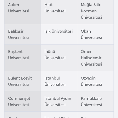
i
Atılım
Hitit
Muğla Sıtkı
n
Üniversitesi
Üniversitesi
Koçman
Üniversitesi
B
o
Balıkesir
Işık Üniversitesi
Okan
Üniversitesi
Üniversitesi
s
n
a
Başkent
İnönü
Ömer
Üniversitesi
Üniversitesi
Halisdemir
H
Üniversitesi
e
r
Bülent Ecevit
İstanbul
Özyeğin
s
Üniversitesi
Üniversitesi
Üniversitesi
e
k
Cumhuriyet
İstanbul Aydın
Pamukkale
Üniversitesi
Üniversitesi
Üniversitesi
B
u