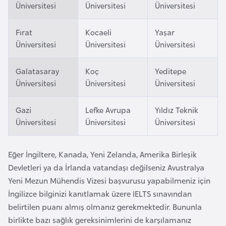
Üniversitesi
Üniversitesi
Üniversitesi
F
a
Fırat
Kocaeli
Yaşar
s
Üniversitesi
Üniversitesi
Üniversitesi
o
Galatasaray
Koç
Yeditepe
Ç
Üniversitesi
Üniversitesi
Üniversitesi
a
d
Gazi
Lefke Avrupa
Yıldız Teknik
Üniversitesi
Üniversitesi
Üniversitesi
Ç
e
Eğer İngiltere, Kanada, Yeni Zelanda, Amerika Birleşik
k
Devletleri ya da İrlanda vatandaşı değilseniz Avustralya
C
Yeni Mezun Mühendis Vizesi başvurusu yapabilmeniz için
u
İngilizce bilginizi kanıtlamak üzere IELTS sınavından
m
belirtilen puanı almış olmanız gerekmektedir. Bununla
h
birlikte bazı sağlık gereksinimlerini de karşılamanız
u