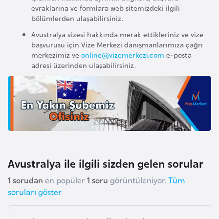
a
evraklarına ve formlara web sitemizdeki ilgili
h
bölümlerden ulaşabilirsiniz.
i
Avustralya vizesi hakkında merak ettikleriniz ve vize
l
başvurusu için Vize Merkezi danışmanlarımıza çağrı
i
merkezimiz ve
online@vizemerkezi.com
e-posta
adresi üzerinden ulaşabilirsiniz.
F
i
n
l
a
n
d
Avustralya ile ilgili sizden gelen sorular
i
1 sorudan
en popüler
1 soru
görüntüleniyor.
Tüm
y
soruları göster
a