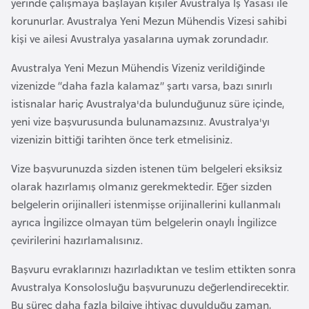
yerinde çalışmaya başlayan kişiler Avustralya İş Yasası ile
i
korunurlar. Avustralya Yeni Mezun Mühendis Vizesi sahibi
b
kişi ve ailesi Avustralya yasalarına uymak zorundadır.
u
t
Avustralya Yeni Mezun Mühendis Vizeniz verildiğinde
i
vizenizde “daha fazla kalamaz” şartı varsa, bazı sınırlı
istisnalar hariç Avustralya'da bulunduğunuz süre içinde,
Ç
yeni vize başvurusunda bulunamazsınız. Avustralya'yı
i
vizenizin bittiği tarihten önce terk etmelisiniz.
n
Vize başvurunuzda sizden istenen tüm belgeleri eksiksiz
olarak hazırlamış olmanız gerekmektedir. Eğer sizden
D
belgelerin orijinalleri istenmişse orijinallerini kullanmalı
a
ayrıca İngilizce olmayan tüm belgelerin onaylı İngilizce
n
çevirilerini hazırlamalısınız.
i
m
Başvuru evraklarınızı hazırladıktan ve teslim ettikten sonra
a
Avustralya Konsolosluğu başvurunuzu değerlendirecektir.
r
Bu süreç daha fazla bilgiye ihtiyaç duyulduğu zaman,