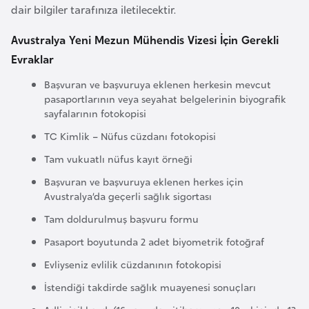
o
dair bilgiler tarafınıza iletilecektir.
Avustralya Yeni Mezun Mühendis Vizesi İçin Gerekli
B
Evraklar
u
Başvuran ve başvuruya eklenen herkesin mevcut
l
pasaportlarının veya seyahat belgelerinin biyografik
g
sayfalarının fotokopisi
a
TC Kimlik – Nüfus cüzdanı fotokopisi
r
i
Tam vukuatlı nüfus kayıt örneği
s
Başvuran ve başvuruya eklenen herkes için
t
Avustralya’da geçerli sağlık sigortası
a
Tam doldurulmuş başvuru formu
n
Pasaport boyutunda 2 adet biyometrik fotoğraf
Evliyseniz evlilik cüzdanının fotokopisi
E
İstendiği takdirde sağlık muayenesi sonuçları
r
m