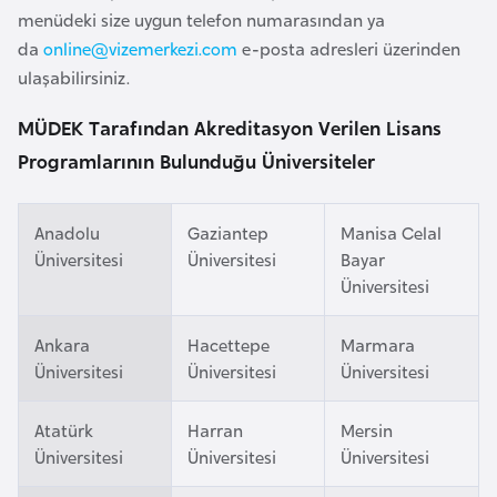
menüdeki size uygun telefon numarasından ya
a
da
online@vizemerkezi.com
e-posta adresleri üzerinden
r
ulaşabilirsiniz.
u
s
MÜDEK Tarafından Akreditasyon Verilen Lisans
Programlarının Bulunduğu Üniversiteler
B
e
Anadolu
Gaziantep
Manisa Celal
l
Üniversitesi
Üniversitesi
Bayar
ç
Üniversitesi
i
k
Ankara
Hacettepe
Marmara
a
Üniversitesi
Üniversitesi
Üniversitesi
B
Atatürk
Harran
Mersin
e
Üniversitesi
Üniversitesi
Üniversitesi
n