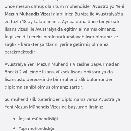
a
e
önce mezun olmuş olan tüm mühendisler
Avustralya Yeni
m
Mezun Mühendis Vizesi
alabilirler. Bu vize ile Avustralya’da
l
A
en fazla 18 ay kalabilirsiniz. Ayrıca daha önce bir yüksek
e
z
lisans vizesi ile Avustralya’da eğitim almamış olmanız,
r
e
İngilizce dil gereksinimlerini karşılayabiliyor olmanız ve
i
r
sağlık - karakter şartlarını yerine getirmiş olmanız
b
gerekmektedir.
a
Avustralya Yeni Mezun Mühendis Vizesine başvurmadan
y
önceki 2 yıl içinde lisans, yüksek lisans doktora ya da
c
lisansüstü derecesinde bir mühendislik bölümünden
a
diploma sahibi olmuş olmanız şarttır.
n
Şu mühendislik türlerinden diplomanız varsa Avustralya
B
Yeni Mezun Mühendis Vizesine başvurabilirsiniz:
a
İnşaat mühendisliği
h
r
Yapı mühendisliği