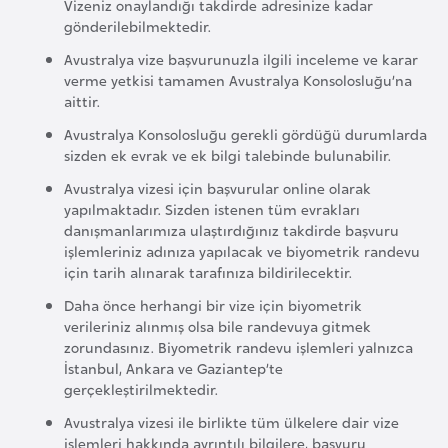
E
Vizeniz onaylandığı takdirde adresinize kadar
gönderilebilmektedir.
t
i
Avustralya vize başvurunuzla ilgili inceleme ve karar
verme yetkisi tamamen Avustralya Konsolosluğu’na
y
aittir.
o
p
Avustralya Konsolosluğu gerekli gördüğü durumlarda
sizden ek evrak ve ek bilgi talebinde bulunabilir.
y
a
Avustralya vizesi için başvurular online olarak
yapılmaktadır. Sizden istenen tüm evrakları
danışmanlarımıza ulaştırdığınız takdirde başvuru
F
işlemleriniz adınıza yapılacak ve biyometrik randevu
i
için tarih alınarak tarafınıza bildirilecektir.
l
Daha önce herhangi bir vize için biyometrik
d
verileriniz alınmış olsa bile randevuya gitmek
zorundasınız. Biyometrik randevu işlemleri yalnızca
i
İstanbul, Ankara ve Gaziantep’te
ş
gerçekleştirilmektedir.
i
Avustralya vizesi ile birlikte tüm ülkelere dair vize
S
işlemleri hakkında ayrıntılı bilgilere, başvuru