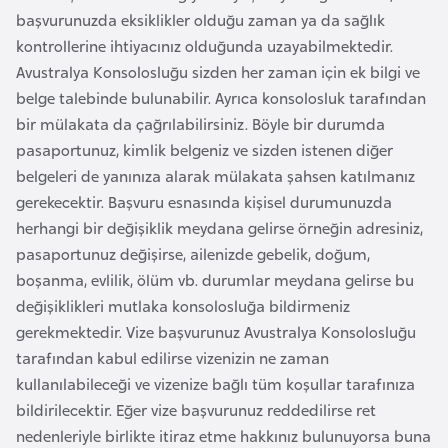
k
başvurunuzda eksiklikler olduğu zaman ya da sağlık
a
kontrollerine ihtiyacınız olduğunda uzayabilmektedir.
Avustralya Konsolosluğu sizden her zaman için ek bilgi ve
D
belge talebinde bulunabilir. Ayrıca konsolosluk tarafından
e
bir mülakata da çağrılabilirsiniz. Böyle bir durumda
m
pasaportunuz, kimlik belgeniz ve sizden istenen diğer
o
belgeleri de yanınıza alarak mülakata şahsen katılmanız
k
gerekecektir. Başvuru esnasında kişisel durumunuzda
r
herhangi bir değişiklik meydana gelirse örneğin adresiniz,
a
pasaportunuz değişirse, ailenizde gebelik, doğum,
t
boşanma, evlilik, ölüm vb. durumlar meydana gelirse bu
i
değişiklikleri mutlaka konsolosluğa bildirmeniz
k
gerekmektedir. Vize başvurunuz Avustralya Konsolosluğu
K
tarafından kabul edilirse vizenizin ne zaman
o
kullanılabileceği ve vizenize bağlı tüm koşullar tarafınıza
n
bildirilecektir. Eğer vize başvurunuz reddedilirse ret
g
nedenleriyle birlikte itiraz etme hakkınız bulunuyorsa buna