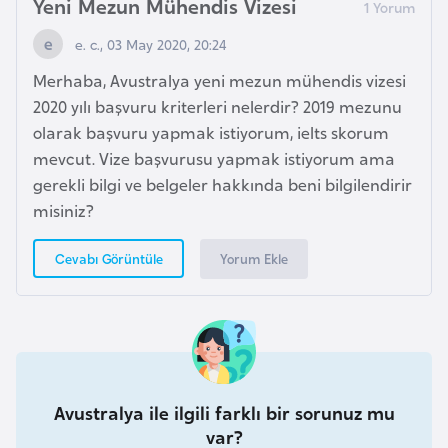
Yeni Mezun Mühendis Vizesi
F
r
e. c., 03 May 2020, 20:24
a
Merhaba, Avustralya yeni mezun mühendis vizesi
n
2020 yılı başvuru kriterleri nelerdir? 2019 mezunu
s
olarak başvuru yapmak istiyorum, ielts skorum
a
mevcut. Vize başvurusu yapmak istiyorum ama
gerekli bilgi ve belgeler hakkında beni bilgilendirir
G
misiniz?
a
b
Yorum Ekle
Cevabı Görüntüle
o
n
G
a
Avustralya ile ilgili farklı bir sorunuz mu
m
var?
b