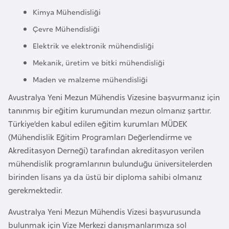
e
Kimya Mühendisliği
y
Çevre Mühendisliği
n
Elektrik ve elektronik mühendisliği
Mekanik, üretim ve bitki mühendisliği
B
a
Maden ve malzeme mühendisliği
n
Avustralya Yeni Mezun Mühendis Vizesine başvurmanız için
g
tanınmış bir eğitim kurumundan mezun olmanız şarttır.
l
Türkiye’den kabul edilen eğitim kurumları MÜDEK
a
(Mühendislik Eğitim Programları Değerlendirme ve
d
Akreditasyon Derneği) tarafından akreditasyon verilen
e
mühendislik programlarının bulunduğu üniversitelerden
ş
birinden lisans ya da üstü bir diploma sahibi olmanız
gerekmektedir.
B
Avustralya Yeni Mezun Mühendis Vizesi başvurusunda
e
bulunmak için Vize Merkezi danışmanlarımıza sol
l