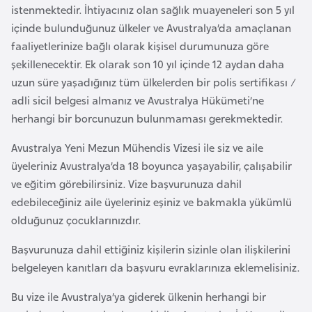
istenmektedir. İhtiyacınız olan sağlık muayeneleri son 5 yıl
r
içinde bulunduğunuz ülkeler ve Avustralya’da amaçlanan
i
faaliyetlerinize bağlı olarak kişisel durumunuza göre
y
şekillenecektir. Ek olarak son 10 yıl içinde 12 aydan daha
e
uzun süre yaşadığınız tüm ülkelerden bir polis sertifikası /
t
adli sicil belgesi almanız ve Avustralya Hükümeti’ne
i
herhangi bir borcunuzun bulunmaması gerekmektedir.
C
Avustralya Yeni Mezun Mühendis Vizesi ile siz ve aile
e
üyeleriniz Avustralya’da 18 boyunca yaşayabilir, çalışabilir
z
ve eğitim görebilirsiniz. Vize başvurunuza dahil
a
edebileceğiniz aile üyeleriniz eşiniz ve bakmakla yükümlü
y
olduğunuz çocuklarınızdır.
i
Başvurunuza dahil ettiğiniz kişilerin sizinle olan ilişkilerini
r
belgeleyen kanıtları da başvuru evraklarınıza eklemelisiniz.
Bu vize ile Avustralya’ya giderek ülkenin herhangi bir
C