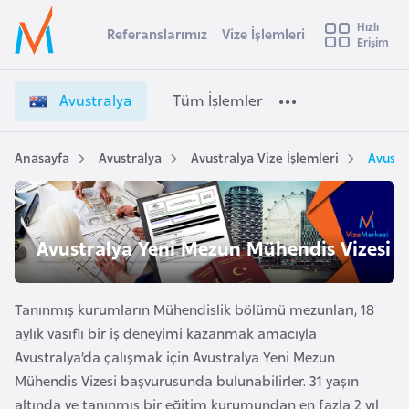
u
Hızlı
s
Referanslarımız
Vize İşlemleri
Başvuru yapmak istediğiniz ülkeyi seçin
Erişim
A
İ
Üye
t
Ülke Seçimi
v
Girişi
r
u
l
Avustralya
Tüm İşlemler
a
s
l
e
t
y
r
Anasayfa
Avustralya
Avustralya Vize İşlemleri
Avustr
t
a
a
l
i
y
A
a
ş
Avustralya Yeni Mezun Mühendis Vizesi
v
V
u
i
i
s
z
Tanınmış kurumların Mühendislik bölümü mezunları, 18
m
t
e
aylık vasıflı bir iş deneyimi kazanmak amacıyla
u
İ
Avustralya’da çalışmak için Avustralya Yeni Mezun
r
ş
Mühendis Vizesi başvurusunda bulunabilirler. 31 yaşın
y
l
altında ve tanınmış bir eğitim kurumundan en fazla 2 yıl