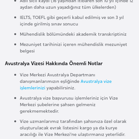
Adli sicil kaydı (16 yaşından itibaren son 10 yıl içinde 12
e
aydan daha uzun yaşadığınız tüm ülkelerden)
n
IELTS, TOEFL gibi geçerli kabul edilmiş ve son 3 yıl
i
içinde girilmiş sınav sonucu
s
Mühendislik bölümündeki akademik transkriptiniz
t
Mezuniyet tarihinizi içeren mühendislik mezuniyet
a
belgesi
n
Avustralya Vizesi Hakkında Önemli Notlar
E
Vize Merkezi Avustralya Departmanı
danışmanlarımızın eşliğinde
Avustralya vize
s
işlemlerinizi
yapabilirsiniz.
t
o
Avustralya vize başvurusu işlemleriniz için Vize
Merkezi şubelerine şahsen gelmeniz
n
gerekmemektedir.
y
Vize uzmanlarımız tarafından şahsınıza özel olarak
a
oluşturulacak evrak listesini kargo ya da kurye
aracılığı ile Vize Merkezi’ne ulaştırmanız yeterlidir.