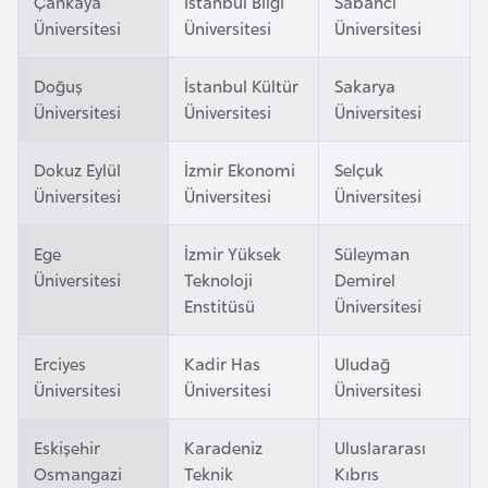
Çankaya
İstanbul Bilgi
Sabancı
l
Üniversitesi
Üniversitesi
Üniversitesi
g
a
Doğuş
İstanbul Kültür
Sakarya
r
Üniversitesi
Üniversitesi
Üniversitesi
i
s
Dokuz Eylül
İzmir Ekonomi
Selçuk
t
Üniversitesi
Üniversitesi
Üniversitesi
a
n
Ege
İzmir Yüksek
Süleyman
Üniversitesi
Teknoloji
Demirel
B
Enstitüsü
Üniversitesi
u
r
Erciyes
Kadir Has
Uludağ
Üniversitesi
Üniversitesi
Üniversitesi
k
i
n
Eskişehir
Karadeniz
Uluslararası
Osmangazi
Teknik
Kıbrıs
a