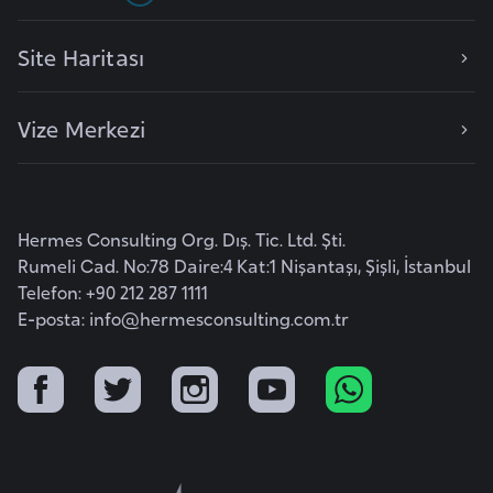
s
a
Site Haritası
u
Vize Merkezi
G
i
n
e
Hermes Consulting Org. Dış. Tic. Ltd. Şti.
Rumeli Cad. No:78 Daire:4 Kat:1 Nişantaşı, Şişli, İstanbul
G
Telefon: +90 212 287 1111
r
E-posta:
info@hermesconsulting.com.tr
e
n
a
d
a