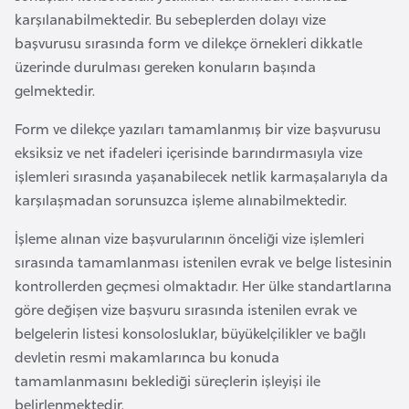
e
karşılanabilmektedir. Bu sebeplerden dolayı vize
y
başvurusu sırasında form ve dilekçe örnekleri dikkatle
n
üzerinde durulması gereken konuların başında
gelmektedir.
B
Form ve dilekçe yazıları tamamlanmış bir vize başvurusu
a
eksiksiz ve net ifadeleri içerisinde barındırmasıyla vize
n
işlemleri sırasında yaşanabilecek netlik karmaşalarıyla da
g
karşılaşmadan sorunsuzca işleme alınabilmektedir.
l
a
İşleme alınan vize başvurularının önceliği vize işlemleri
d
sırasında tamamlanması istenilen evrak ve belge listesinin
e
kontrollerden geçmesi olmaktadır. Her ülke standartlarına
ş
göre değişen vize başvuru sırasında istenilen evrak ve
belgelerin listesi konsolosluklar, büyükelçilikler ve bağlı
devletin resmi makamlarınca bu konuda
B
tamamlanmasını beklediği süreçlerin işleyişi ile
e
belirlenmektedir.
l