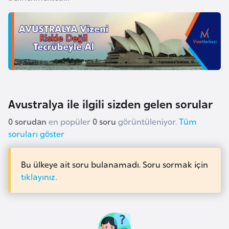
a
r
u
s
B
e
Avustralya ile ilgili sizden gelen sorular
l
0 sorudan
en popüler
0 soru
görüntüleniyor.
Tüm
ç
soruları göster
i
k
a
Bu ülkeye ait soru bulanamadı. Soru sormak için
tıklayınız.
B
e
n