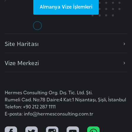
l
Almanya
Vize İşlemleri
g
a
r
i
Site Haritası
s
t
a
Vize Merkezi
n
B
u
Hermes Consulting Org. Dış. Tic. Ltd. Şti.
r
Rumeli Cad. No:78 Daire:4 Kat:1 Nişantaşı, Şişli, İstanbul
k
Telefon: +90 212 287 1111
E-posta:
i
info@hermesconsulting.com.tr
n
a