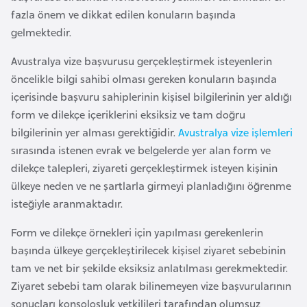
a
e
fazla önem ve dikkat edilen konuların başında
m
gelmektedir.
l
A
e
Avustralya vize başvurusu gerçekleştirmek isteyenlerin
z
r
öncelikle bilgi sahibi olması gereken konuların başında
e
i
içerisinde başvuru sahiplerinin kişisel bilgilerinin yer aldığı
r
form ve dilekçe içeriklerini eksiksiz ve tam doğru
b
bilgilerinin yer alması gerektiğidir.
Avustralya vize işlemleri
a
sırasında istenen evrak ve belgelerde yer alan form ve
y
dilekçe talepleri, ziyareti gerçekleştirmek isteyen kişinin
c
ülkeye neden ve ne şartlarla girmeyi planladığını öğrenme
a
isteğiyle aranmaktadır.
n
Form ve dilekçe örnekleri için yapılması gerekenlerin
B
başında ülkeye gerçekleştirilecek kişisel ziyaret sebebinin
a
tam ve net bir şekilde eksiksiz anlatılması gerekmektedir.
h
Ziyaret sebebi tam olarak bilinemeyen vize başvurularının
r
sonuçları konsolosluk yetkilileri tarafından olumsuz