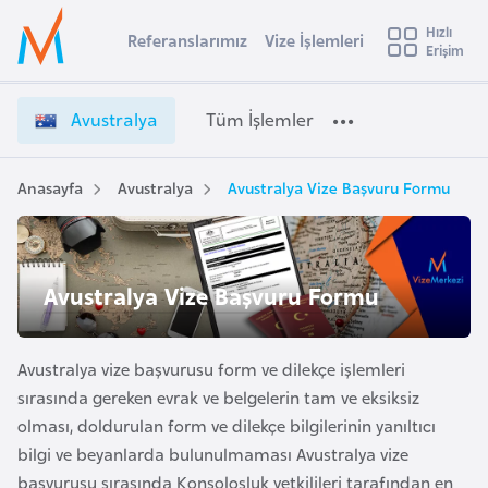
u
Hızlı
s
Referanslarımız
Vize İşlemleri
Başvuru yapmak istediğiniz ülkeyi seçin
Erişim
A
İ
Üye
t
Ülke Seçimi
v
Girişi
r
u
l
Avustralya
Tüm İşlemler
a
s
l
e
t
y
r
Anasayfa
Avustralya
Avustralya Vize Başvuru Formu
t
a
a
l
i
y
A
a
ş
Avustralya Vize Başvuru Formu
v
V
u
i
i
s
z
Avustralya vize başvurusu form ve dilekçe işlemleri
m
t
e
sırasında gereken evrak ve belgelerin tam ve eksiksiz
u
İ
olması, doldurulan form ve dilekçe bilgilerinin yanıltıcı
r
ş
bilgi ve beyanlarda bulunulmaması Avustralya vize
y
l
başvurusu sırasında Konsolosluk yetkilileri tarafından en