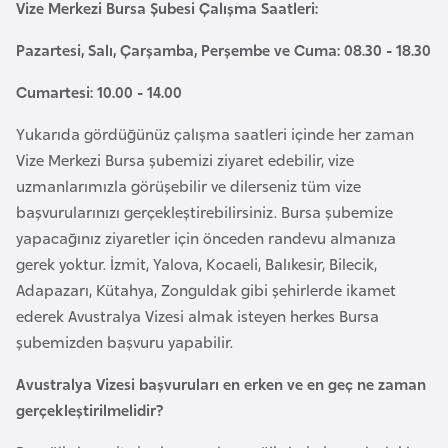
Vize Merkezi Bursa Şubesi Çalışma Saatleri:
l
g
Pazartesi, Salı, Çarşamba, Perşembe ve Cuma: 08.30 - 18.30
a
r
Cumartesi: 10.00 - 14.00
i
Yukarıda gördüğünüz çalışma saatleri içinde her zaman
s
Vize Merkezi Bursa şubemizi ziyaret edebilir, vize
t
uzmanlarımızla görüşebilir ve dilerseniz tüm vize
a
başvurularınızı gerçekleştirebilirsiniz. Bursa şubemize
n
yapacağınız ziyaretler için önceden randevu almanıza
gerek yoktur. İzmit, Yalova, Kocaeli, Balıkesir, Bilecik,
B
Adapazarı, Kütahya, Zonguldak gibi şehirlerde ikamet
u
ederek Avustralya Vizesi almak isteyen herkes Bursa
r
şubemizden başvuru yapabilir.
k
Avustralya Vizesi başvuruları en erken ve en geç ne zaman
i
gerçekleştirilmelidir?
n
a