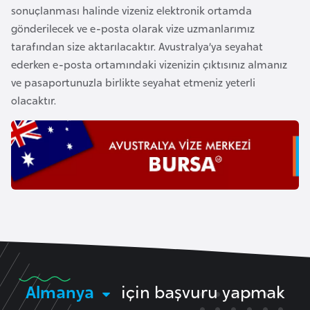
a
sonuçlanması halinde vizeniz elektronik ortamda
h
gönderilecek ve e-posta olarak vize uzmanlarımız
i
tarafından size aktarılacaktır. Avustralya’ya seyahat
l
ederken e-posta ortamındaki vizenizin çıktısınız almanız
i
ve pasaportunuzla birlikte seyahat etmeniz yeterli
olacaktır.
F
i
n
l
a
n
d
i
y
a
Almanya
için başvuru yapmak