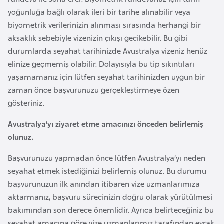
r
yoğunluğa bağlı olarak ileri bir tarihe alınabilir veya
i
biyometrik verilerinizin alınması sırasında herhangi bir
y
aksaklık sebebiyle vizenizin çıkışı gecikebilir. Bu gibi
e
durumlarda seyahat tarihinizde Avustralya vizeniz henüz
t
elinize geçmemiş olabilir. Dolayısıyla bu tip sıkıntıları
i
yaşamamanız için lütfen seyahat tarihinizden uygun bir
zaman önce başvurunuzu gerçekleştirmeye özen
gösteriniz.
C
e
Avustralya’yı ziyaret etme amacınızı önceden belirlemiş
z
olunuz.
a
y
Başvurunuzu yapmadan önce lütfen Avustralya’yı neden
i
seyahat etmek istediğinizi belirlemiş olunuz. Bu durumu
r
başvurunuzun ilk anından itibaren vize uzmanlarımıza
aktarmanız, başvuru sürecinizin doğru olarak yürütülmesi
bakımından son derece önemlidir. Ayrıca belirteceğiniz bu
C
seyahat amacına göre vize uzmanlarımız tarafından evrak