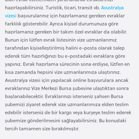
i
hazırlayabilirsiniz. Turistik, ticari, transit vb.
Avustralya
n
vizesi
başvurularınız için hazırlamanız gereken evraklar
farklılık gösterebilir. Ayrıca kişisel durumunuza göre
B
hazırlamanız gereken bir takım özel evraklar da olabilir.
o
Bunun için lütfen evrak listesinin vize uzmanlarımız
s
tarafından kişiselleştirilmiş halini e-posta olarak talep
n
ederek tüm hazırlığınızı bu e-postadaki evraklara göre
a
yapınız. Evrak hazırlama sürecinin sona erdiyse, lütfen en
H
kısa zamanda hepsini vize uzmanlarımıza ulaştırınız.
e
Avustralya vizesi için yapılacak online başvurulara ancak
r
evraklarınız Vize Merkezi Bursa şubesine ulaştıktan sonra
s
başlanabilecektir. Evraklarınızı isterseniz şahsen Bursa
e
şubemizi ziyaret ederek vize uzmanlarımıza elden teslim
k
edebilir isterseniz de bir kargo veya kuryeye teslim ederek
şubemize gönderilmesini sağlayabilirsiniz. Bu konudaki
B
tercih tamamen size bırakılmıştır.
u