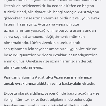
i
listeniz de belirlenecektir. Bu nedenle lütfen en baştan
b
turistik, ticari, aile ziyareti vb. hangi amaçla Avustralya’ya
u
gidecekseniz vize uzmanlarımıza bildiriniz ve uygun evrak
t
listesini hazırlayınız. Avustralya vizesi için vize
i
uzmanlarımızın yapacağı online başvuru aşamasından
sonra seyahat amacınızı değiştirmeniz mümkün
Ç
olmamaktadır. Lütfen vizenizin olumlu olarak
i
sonuçlanması için seyahat amacınıza uygun vize türüne
n
başvurduğunuzdan ve doğru evrakları hazırladığınızdan
emin olunuz. Gerekirse vize uzmanlarımızdan destek
D
almaktan çekinmeyiniz.
a
Vize uzmanlarımız Avustralya Vizesi için işlemlerinize
n
ancak evraklarınızı aldıktan sonra başlayabilmektedir.
i
m
E-posta olarak aldığınız ve içeriğinde başvuracağınız vize
a
ile ilgili tüm teknik ve ücret bilgilerinin de bulunduğu
r
hazırlamanız gereken evrak listesini eksiksiz olarak