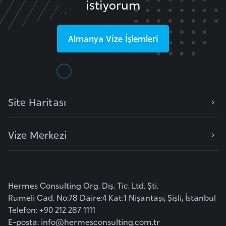
istiyorum
F
r
a
Almanya
Vize İşlemleri
n
s
a
Site Haritası
G
a
b
Vize Merkezi
o
n
G
Hermes Consulting Org. Dış. Tic. Ltd. Şti.
a
Rumeli Cad. No:78 Daire:4 Kat:1 Nişantaşı, Şişli, İstanbul
Telefon: +90 212 287 1111
m
E-posta:
info@hermesconsulting.com.tr
b