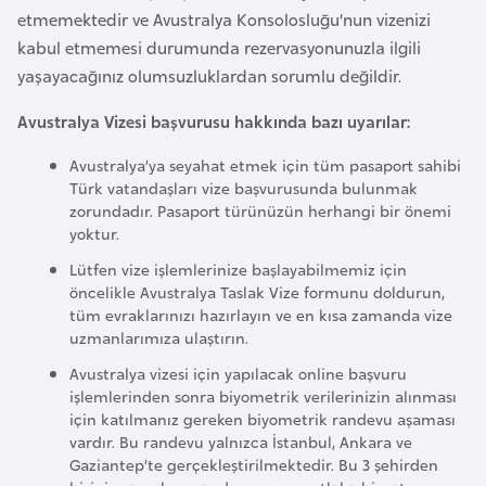
etmemektedir ve Avustralya Konsolosluğu’nun vizenizi
e
kabul etmemesi durumunda rezervasyonunuzla ilgili
n
yaşayacağınız olumsuzluklardan sorumlu değildir.
i
s
Avustralya Vizesi başvurusu hakkında bazı uyarılar:
t
a
Avustralya’ya seyahat etmek için tüm pasaport sahibi
Türk vatandaşları vize başvurusunda bulunmak
n
zorundadır. Pasaport türünüzün herhangi bir önemi
yoktur.
E
Lütfen vize işlemlerinize başlayabilmemiz için
s
öncelikle Avustralya Taslak Vize formunu doldurun,
t
tüm evraklarınızı hazırlayın ve en kısa zamanda vize
uzmanlarımıza ulaştırın.
o
n
Avustralya vizesi için yapılacak online başvuru
işlemlerinden sonra biyometrik verilerinizin alınması
y
için katılmanız gereken biyometrik randevu aşaması
a
vardır. Bu randevu yalnızca İstanbul, Ankara ve
Gaziantep’te gerçekleştirilmektedir. Bu 3 şehirden