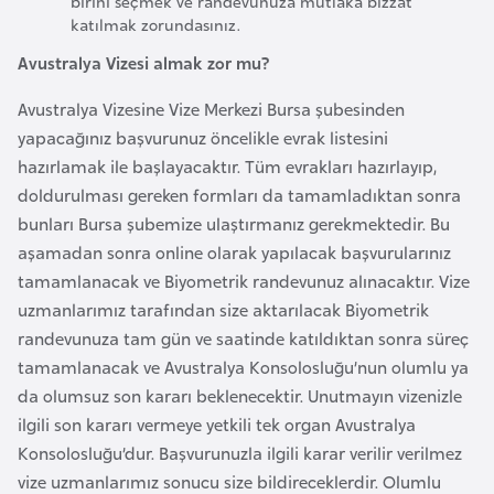
birini seçmek ve randevunuza mutlaka bizzat
E
katılmak zorundasınız.
t
i
Avustralya Vizesi almak zor mu?
y
Avustralya Vizesine Vize Merkezi Bursa şubesinden
o
yapacağınız başvurunuz öncelikle evrak listesini
p
hazırlamak ile başlayacaktır. Tüm evrakları hazırlayıp,
y
doldurulması gereken formları da tamamladıktan sonra
a
bunları Bursa şubemize ulaştırmanız gerekmektedir. Bu
aşamadan sonra online olarak yapılacak başvurularınız
F
tamamlanacak ve Biyometrik randevunuz alınacaktır. Vize
i
uzmanlarımız tarafından size aktarılacak Biyometrik
l
randevunuza tam gün ve saatinde katıldıktan sonra süreç
d
tamamlanacak ve Avustralya Konsolosluğu’nun olumlu ya
i
da olumsuz son kararı beklenecektir. Unutmayın vizenizle
ş
ilgili son kararı vermeye yetkili tek organ Avustralya
i
Konsolosluğu’dur. Başvurunuzla ilgili karar verilir verilmez
S
vize uzmanlarımız sonucu size bildireceklerdir. Olumlu