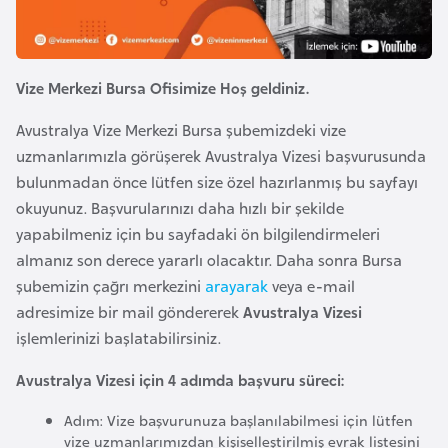
e
y
n
Vize Merkezi Bursa Ofisimize Hoş geldiniz.
B
Avustralya Vize Merkezi Bursa şubemizdeki vize
a
uzmanlarımızla görüşerek Avustralya Vizesi başvurusunda
n
bulunmadan önce lütfen size özel hazırlanmış bu sayfayı
g
okuyunuz. Başvurularınızı daha hızlı bir şekilde
l
yapabilmeniz için bu sayfadaki ön bilgilendirmeleri
a
almanız son derece yararlı olacaktır. Daha sonra Bursa
d
şubemizin çağrı merkezini
arayarak
veya e-mail
e
adresimize bir mail göndererek
Avustralya Vizesi
ş
işlemlerinizi başlatabilirsiniz.
Avustralya Vizesi için 4 adımda başvuru süreci:
B
e
Adım: Vize başvurunuza başlanılabilmesi için lütfen
vize uzmanlarımızdan kişiselleştirilmiş evrak listesini
l