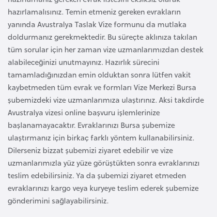
k
hazırlamalısınız. Temin etmeniz gereken evrakların
a
yanında Avustralya Taslak Vize formunu da mutlaka
doldurmanız gerekmektedir. Bu süreçte aklınıza takılan
D
tüm sorular için her zaman vize uzmanlarımızdan destek
e
alabileceğinizi unutmayınız. Hazırlık sürecini
m
tamamladığınızdan emin olduktan sonra lütfen vakit
o
kaybetmeden tüm evrak ve formları Vize Merkezi Bursa
k
şubemizdeki vize uzmanlarımıza ulaştırınız. Aksi takdirde
r
Avustralya vizesi online başvuru işlemlerinize
a
başlanamayacaktır. Evraklarınızı Bursa şubemize
t
ulaştırmanız için birkaç farklı yöntem kullanabilirsiniz.
i
Dilerseniz bizzat şubemizi ziyaret edebilir ve vize
k
uzmanlarımızla yüz yüze görüştükten sonra evraklarınızı
K
teslim edebilirsiniz. Ya da şubemizi ziyaret etmeden
o
evraklarınızı kargo veya kuryeye teslim ederek şubemize
n
gönderimini sağlayabilirsiniz.
g