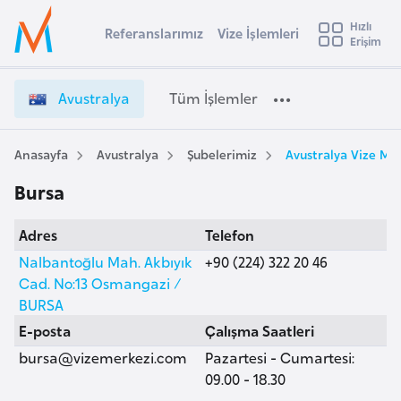
u
Hızlı
s
Referanslarımız
Vize İşlemleri
Başvuru yapmak istediğiniz ülkeyi seçin
Erişim
A
İ
Üye
t
Ülke Seçimi
v
Girişi
r
u
l
Avustralya
Tüm İşlemler
a
s
l
e
t
y
r
Anasayfa
Avustralya
Şubelerimiz
Avustralya Vize Mer
t
a
a
Bursa
l
i
y
A
Adres
Telefon
a
ş
v
V
Nalbantoğlu Mah. Akbıyık
+90 (224) 322 20 46
u
i
i
Cad. No:13 Osmangazi /
s
z
BURSA
m
t
e
E-posta
Çalışma Saatleri
u
İ
bursa@vizemerkezi.com
Pazartesi - Cumartesi:
r
ş
09.00 - 18.30
y
l