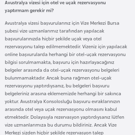
Avustralya vizesi için otel ve uçak rezervasyonu
o
yaptırmam gerekir mi?
B
Avustralya vizesi başvurularınız için Vize Merkezi Bursa
u
şubesi vize uzmanlarımız tarafından yapılacak
l
başvurularınızda hiçbir şekilde uçak veya otel
g
rezervasyonu talep edilmemektedir. Vizeniz için yapılacak
a
online başvurularda herhangi bir otel-uçak rezervasyonu
r
bilgisi sorulmamakta, başvuru için hazırlayacağınız
i
belgeler arasında da otel-uçak rezervasyonu belgeleri
s
bulunmamaktadır. Ancak buna rağmen otel-uçak
t
rezervasyonu yaptırdıysanız, bu belgeleri başvuru
a
belgeleriniz arasına eklememizde herhangi bir sakınca
n
yoktur. Avustralya Konsolosluğu başvuru evraklarınızın
arasında otel veya uçak rezervasyonu olmasını kabul
etmektedir. Dolayısıyla rezervasyon yaptırdıysanız lütfen
E
vize uzmanlarımıza bu durumu bildiriniz. Ancak Vize
r
Merkezi sizden hiçbir şekilde rezervasyon talep
m