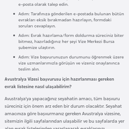
e-posta olarak talep edin.
a
Adım: Tarafınıza gönderilen e-postada bulunan bütün
r
evrakları eksik bırakmadan hazırlayın, formdaki
u
soruları cevaplayın.
s
Adım: Evrak hazırlama/form doldurma süreciniz biter
bitmez, hazırladığınız her şeyi Vize Merkezi Bursa
B
şubemize ulaştırın.
e
Adım: Vize başvurunuzun durumunu öğrenmek üzere
l
vize uzmanlarımızla görüşün ve vizeniz onaylanınca
ç
teslim alın.
i
Avustralya Vizesi başvurusu için hazırlanması gereken
k
evrak listesine nasıl ulaşabilirim?
a
Avustralya’ya yapacağınız seyahatin amacı, tüm başvuru
süreciniz için önem arz eden bir durum olacaktır. Seyahat
B
amacınıza göre başvurmanız gereken Avustralya vizesine,
e
sitemizin ilgili sayfalarından ulaşabilir ve bu sayfalarda yer
n
alan evrak listelerinden yararlanarak evraklarınızı