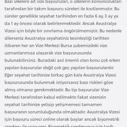
Bazı ülkelere ait vize başvuruları, o ülkelerin konsoloslukları
F
tarafından bir takım başvuru süreleri ile kısıtlanmıştır. Bu
a
süreler genellikle seyahat tarihinden en fazla 6 ay, 3 ay ya
s
da 1 ay öncesi olarak belirlenmektedir. Ancak Avustralya
o
Vizesi için böyle bir sınırlama öngörülmemiştir. Bu nedenle
dilerseniz Avustralya seyahatiniz kesinleştiği tarihten
Ç
itibaren her an Vize Merkezi Bursa şubemizdeki vize
a
uzmanlarımıza ulaşarak vize başvurusunda
d
bulunabilirsiniz. Buradaki asıl önemli olan konu çok erken
yapılan başvurular değil çok geç yapılan başvurulardır.
Ç
Eğer seyahat tarihinize birkaç gün kala Avustralya Vizesi
e
başvurusunda bulunmak istiyorsanız bazı riskleri göze
k
almış olmanız gerekmektedir. Bu tip başvurular Vize
C
Merkezi tarafından kabul edilmekte fakat vizenizin
u
seyahat tarihinize yetişip yetişmemesi tamamen
m
başvuranın sorumluluğunda olmaktadır. Avustralya Vizesi
h
için başvuru süreci online olarak başlar ancak biyometrik
u
randevu ile sona erer. Biyometrik randevunuz için tarih