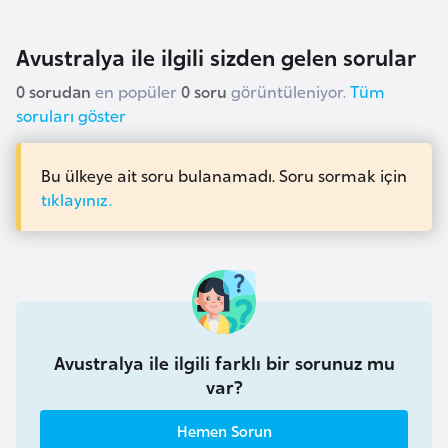
i
y
Avustralya ile ilgili sizden gelen sorular
a
0 sorudan
en popüler
0 soru
görüntüleniyor.
Tüm
soruları göster
G
a
Bu ülkeye ait soru bulanamadı. Soru sormak için
n
tıklayınız.
a
G
i
n
e
Avustralya ile ilgili farklı bir sorunuz mu
B
var?
i
s
Hemen Sorun