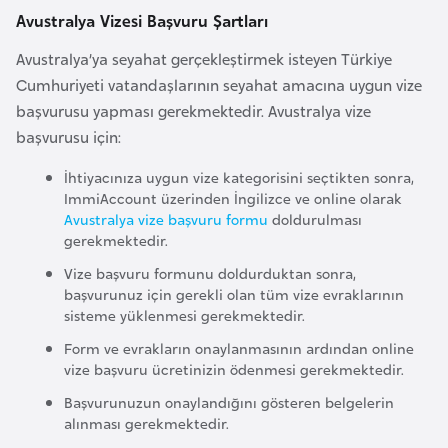
Avustralya Vizesi Başvuru Şartları
a
r
Avustralya’ya seyahat gerçekleştirmek isteyen Türkiye
u
Cumhuriyeti vatandaşlarının seyahat amacına uygun vize
s
başvurusu yapması gerekmektedir. Avustralya vize
başvurusu için:
B
İhtiyacınıza uygun vize kategorisini seçtikten sonra,
e
ImmiAccount üzerinden İngilizce ve online olarak
l
Avustralya vize başvuru formu
doldurulması
ç
gerekmektedir.
i
Vize başvuru formunu doldurduktan sonra,
k
başvurunuz için gerekli olan tüm vize evraklarının
sisteme yüklenmesi gerekmektedir.
a
Form ve evrakların onaylanmasının ardından online
vize başvuru ücretinizin ödenmesi gerekmektedir.
B
e
Başvurunuzun onaylandığını gösteren belgelerin
alınması gerekmektedir.
n