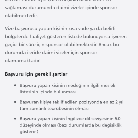
k
sağlaması durumunda daimi vizeler içinde sponsor
a
olabilmektedir.
Vize başvurusu yapan kişinin kısa vade ya da belirli
D
bölgelerde faaliyet gösteren listede bulunuyorsa işveren
e
geçici bir süre için sponsor olabilmektedir. Ancak bu
m
durumda ileride daimi vizeler için sponsor
o
olamamaktadır.
k
r
Başvuru için gerekli şartlar
a
Başvuru yapan kişinin mesleğinin ilgili meslek
t
listesinin içinde bulunması
i
Başvuran kişiye teklif edilen pozisyonda en az 2 yıl
k
tam zamanlı tecrübesinin olması
K
o
Başvuru yapan kişinin İngilizce dil seviyesinin 5.0
düzeyinde olması (bazı durumlarda bu değişiklik
n
gösterir.)
g