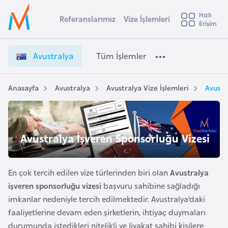
u
Hızlı
s
Referanslarımız
Vize İşlemleri
Başvuru yapmak istediğiniz ülkeyi seçin
Erişim
A
İ
Üye
t
Ülke Seçimi
v
Girişi
r
u
l
Avustralya
Tüm İşlemler
a
s
l
e
t
y
r
Anasayfa
Avustralya
Avustralya Vize İşlemleri
Avustr
t
a
a
l
i
y
A
a
ş
Avustralya İşveren Sponsorluğu Vizesi
v
V
u
i
i
s
z
En çok tercih edilen vize türlerinden biri olan
Avustralya
m
t
e
işveren sponsorluğu vizesi
başvuru sahibine sağladığı
u
İ
imkanlar nedeniyle tercih edilmektedir. Avustralya’daki
r
ş
faaliyetlerine devam eden şirketlerin, ihtiyaç duymaları
y
l
durumunda istedikleri nitelikli ve liyakat sahibi kişilere