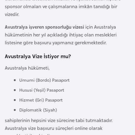
a
e
sponsor olmaları ve çalışmalarına imkân tanıdığı bir
m
vizedir.
l
A
e
Avustralya işveren sponsorluğu vizesi
için Avustralya
z
r
hükümetinin her yıl açıkladığı ihtiyaç olan meslekleri
e
i
listesine göre başvuru yapmanız gerekmektedir.
r
b
Avustralya Vize İstiyor mu?
a
y
Avustralya hükümeti,
c
Umumi (Bordo) Pasaport
a
Hususi (Yeşil) Pasaport
n
Hizmet (Gri) Pasaport
B
Diplomatik (Siyah)
a
sahiplerinin hepsini vize sürecine tabi tutmaktadır.
h
Avustralya vize başvuru süreçleri online olarak
r