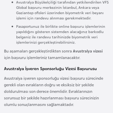
i
Avustralya Büyükelçiliği tarafından yetkilendirilen VFS
Global başvuru merkezinin İstanbul, Ankara veya
n
Gaziantep ofisleri üzerinden biyometrik veri beyanı
işlemi için randevu alınması gerekmektedir.
B
Pasaportunuz ile birlikte online başvuru işlemlerinin
o
yapıldığını gösteren sistemden alacağınız barkodlu
s
belgeniz ile randevu tarihinizde biyometrik veri
işlemlerinizi gerçekleştirebilirsiniz.
n
a
Bu aşamaları gerçekleştirdikten sonra
Avustralya vizesi
H
için başvuru işlemleriniz tamamlanacaktır.
e
Avustralya İşveren Sponsorluğu Vizesi Başvurusu
r
s
Avustralya işveren sponsorluğu vizesi başvuru sürecinde
e
gerekli olan evrakların doğru ve eksiksiz bir şekilde
k
doldurulması son derece önemlidir. Evraklarınızın
sorunsuz bir şekilde hazırlanması başvuru sürecinizin
B
olumlu sonuçlanmasını sağlamaktadır.
u