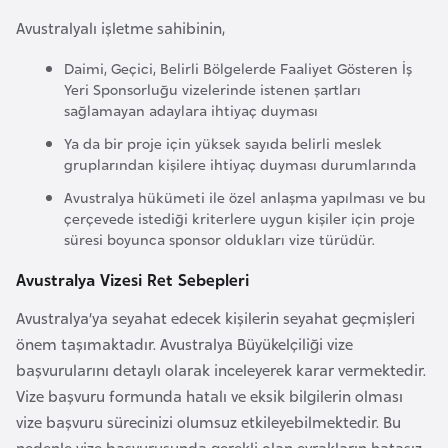
e
Avustralyalı işletme sahibinin,
n
Daimi, Geçici, Belirli Bölgelerde Faaliyet Gösteren İş
i
Yeri Sponsorluğu vizelerinde istenen şartları
s
sağlamayan adaylara ihtiyaç duyması
t
Ya da bir proje için yüksek sayıda belirli meslek
a
gruplarından kişilere ihtiyaç duyması durumlarında
n
Avustralya hükümeti ile özel anlaşma yapılması ve bu
çerçevede istediği kriterlere uygun kişiler için proje
E
süresi boyunca sponsor oldukları vize türüdür.
s
Avustralya Vizesi Ret Sebepleri
t
o
Avustralya’ya seyahat edecek kişilerin seyahat geçmişleri
n
önem taşımaktadır. Avustralya Büyükelçiliği vize
y
başvurularını detaylı olarak inceleyerek karar vermektedir.
a
Vize başvuru formunda hatalı ve eksik bilgilerin olması
vize başvuru sürecinizi olumsuz etkileyebilmektedir. Bu
nedenle vize başvurusunda gerekli olan evrakların hatasız