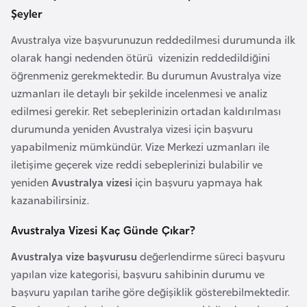
a
Şeyler
h
i
Avustralya vize başvurunuzun reddedilmesi durumunda ilk
l
olarak hangi nedenden ötürü vizenizin reddedildiğini
i
öğrenmeniz gerekmektedir. Bu durumun Avustralya vize
uzmanları ile detaylı bir şekilde incelenmesi ve analiz
edilmesi gerekir. Ret sebeplerinizin ortadan kaldırılması
F
durumunda yeniden Avustralya vizesi için başvuru
i
yapabilmeniz mümkündür. Vize Merkezi uzmanları ile
n
iletişime geçerek vize reddi sebeplerinizi bulabilir ve
l
yeniden
Avustralya vizesi
için başvuru yapmaya hak
a
kazanabilirsiniz.
n
d
Avustralya Vizesi Kaç Günde Çıkar?
i
Avustralya vize başvurusu
değerlendirme süreci başvuru
y
yapılan vize kategorisi, başvuru sahibinin durumu ve
a
başvuru yapılan tarihe göre değişiklik gösterebilmektedir.