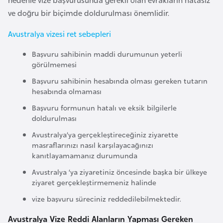
E
ve doğru bir biçimde doldurulması önemlidir.
t
i
Avustralya vizesi ret sebepleri
y
o
Başvuru sahibinin maddi durumunun yeterli
görülmemesi
p
y
Başvuru sahibinin hesabında olması gereken tutarın
hesabında olmaması
a
Başvuru formunun hatalı ve eksik bilgilerle
doldurulması
F
i
Avustralya’ya gerçekleştireceğiniz ziyarette
masraflarınızı nasıl karşılayacağınızı
l
kanıtlayamamanız durumunda
d
Avustralya ‘ya ziyaretiniz öncesinde başka bir ülkeye
i
ziyaret gerçekleştirmemeniz halinde
ş
vize başvuru süreciniz reddedilebilmektedir.
i
S
Avustralya Vize Reddi Alanların Yapması Gereken