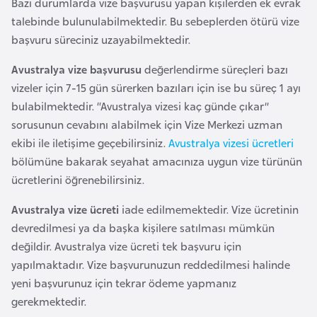
Bazı durumlarda vize başvurusu yapan kişilerden ek evrak
F
talebinde bulunulabilmektedir. Bu sebeplerden ötürü vize
r
başvuru süreciniz uzayabilmektedir.
a
n
Avustralya vize başvurusu
değerlendirme süreçleri bazı
s
vizeler için 7-15 gün sürerken bazıları için ise bu süreç 1 ayı
a
bulabilmektedir. “Avustralya vizesi kaç günde çıkar”
sorusunun cevabını alabilmek için Vize Merkezi uzman
G
ekibi ile iletişime geçebilirsiniz.
Avustralya vizesi ücretleri
a
bölümüne bakarak seyahat amacınıza uygun vize türünün
b
ücretlerini öğrenebilirsiniz.
o
Avustralya vize ücreti
iade edilmemektedir. Vize ücretinin
n
devredilmesi ya da başka kişilere satılması mümkün
değildir. Avustralya vize ücreti tek başvuru için
G
yapılmaktadır. Vize başvurunuzun reddedilmesi halinde
a
yeni başvurunuz için tekrar ödeme yapmanız
m
gerekmektedir.
b