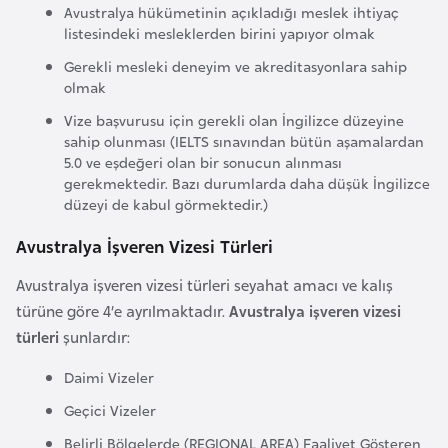
Avustralya hükümetinin açıkladığı meslek ihtiyaç
F
listesindeki mesleklerden birini yapıyor olmak
a
s
Gerekli mesleki deneyim ve akreditasyonlara sahip
olmak
o
Vize başvurusu için gerekli olan İngilizce düzeyine
sahip olunması (IELTS sınavından bütün aşamalardan
Ç
5.0 ve eşdeğeri olan bir sonucun alınması
a
gerekmektedir. Bazı durumlarda daha düşük İngilizce
d
düzeyi de kabul görmektedir.)
Avustralya İşveren Vizesi Türleri
Ç
Avustralya işveren vizesi türleri seyahat amacı ve kalış
e
türüne göre 4’e ayrılmaktadır.
Avustralya işveren vizesi
k
türleri
şunlardır:
C
u
Daimi Vizeler
m
Geçici Vizeler
h
Belirli Bölgelerde (REGIONAL AREA) Faaliyet Gösteren
u