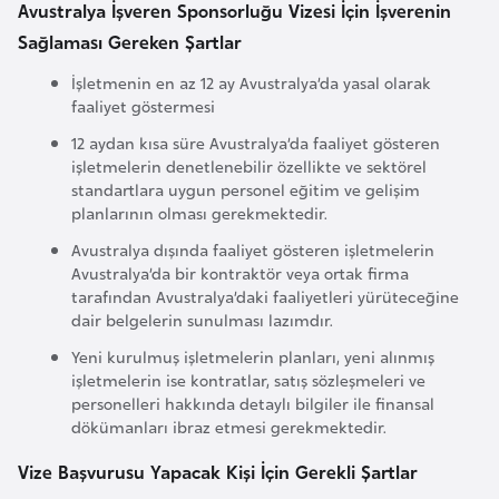
Avustralya İşveren Sponsorluğu Vizesi İçin İşverenin
l
Sağlaması Gereken Şartlar
g
a
İşletmenin en az 12 ay Avustralya’da yasal olarak
r
faaliyet göstermesi
i
12 aydan kısa süre Avustralya’da faaliyet gösteren
s
işletmelerin denetlenebilir özellikte ve sektörel
t
standartlara uygun personel eğitim ve gelişim
planlarının olması gerekmektedir.
a
n
Avustralya dışında faaliyet gösteren işletmelerin
Avustralya’da bir kontraktör veya ortak firma
tarafından Avustralya’daki faaliyetleri yürüteceğine
B
dair belgelerin sunulması lazımdır.
u
Yeni kurulmuş işletmelerin planları, yeni alınmış
r
işletmelerin ise kontratlar, satış sözleşmeleri ve
k
personelleri hakkında detaylı bilgiler ile finansal
dökümanları ibraz etmesi gerekmektedir.
i
n
Vize Başvurusu Yapacak Kişi İçin Gerekli Şartlar
a