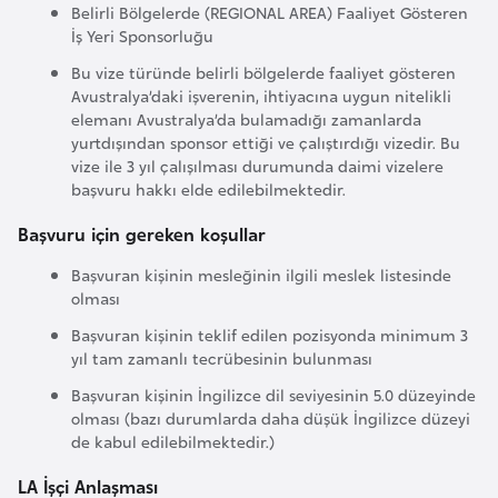
Belirli Bölgelerde (REGIONAL AREA) Faaliyet Gösteren
o
İş Yeri Sponsorluğu
Bu vize türünde belirli bölgelerde faaliyet gösteren
B
Avustralya’daki işverenin, ihtiyacına uygun nitelikli
u
elemanı Avustralya’da bulamadığı zamanlarda
l
yurtdışından sponsor ettiği ve çalıştırdığı vizedir. Bu
vize ile 3 yıl çalışılması durumunda daimi vizelere
g
başvuru hakkı elde edilebilmektedir.
a
r
Başvuru için gereken koşullar
i
Başvuran kişinin mesleğinin ilgili meslek listesinde
s
olması
t
Başvuran kişinin teklif edilen pozisyonda minimum 3
a
yıl tam zamanlı tecrübesinin bulunması
n
Başvuran kişinin İngilizce dil seviyesinin 5.0 düzeyinde
olması (bazı durumlarda daha düşük İngilizce düzeyi
E
de kabul edilebilmektedir.)
r
LA İşçi Anlaşması
m