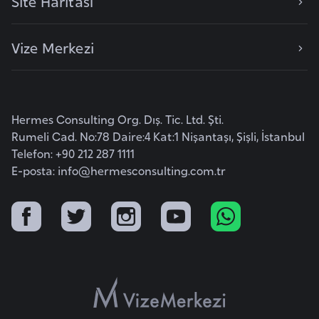
Site Haritası
G
ü
Vize Merkezi
n
e
y
K
Hermes Consulting Org. Dış. Tic. Ltd. Şti.
o
Rumeli Cad. No:78 Daire:4 Kat:1 Nişantaşı, Şişli, İstanbul
r
Telefon: +90 212 287 1111
e
E-posta:
info@hermesconsulting.com.tr
G
ü
n
e
y
S
u