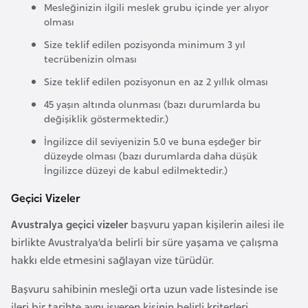
i
Mesleğinizin ilgili meslek grubu içinde yer alıyor
b
olması
u
Size teklif edilen pozisyonda minimum 3 yıl
t
tecrübenizin olması
i
Size teklif edilen pozisyonun en az 2 yıllık olması
45 yaşın altında olunması (bazı durumlarda bu
Ç
değişiklik göstermektedir.)
i
İngilizce dil seviyenizin 5.0 ve buna eşdeğer bir
n
düzeyde olması (bazı durumlarda daha düşük
İngilizce düzeyi de kabul edilmektedir.)
D
Geçici Vizeler
a
Avustralya geçici vizeler
başvuru yapan kişilerin ailesi ile
n
birlikte Avustralya’da belirli bir süre yaşama ve çalışma
i
hakkı elde etmesini sağlayan vize türüdür.
m
a
Başvuru sahibinin mesleği orta uzun vade listesinde ise
r
ileri bir tarihte aynı işveren kişinin belirli kriterleri