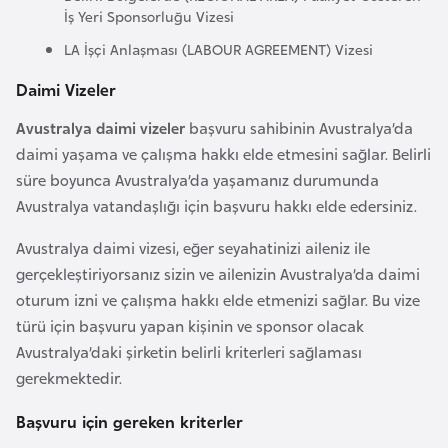
İş Yeri Sponsorluğu Vizesi
r
i
LA İşçi Anlaşması (LABOUR AGREEMENT) Vizesi
y
Daimi Vizeler
e
t
Avustralya daimi vizeler
başvuru sahibinin Avustralya’da
i
daimi yaşama ve çalışma hakkı elde etmesini sağlar. Belirli
süre boyunca Avustralya’da yaşamanız durumunda
Avustralya vatandaşlığı için başvuru hakkı elde edersiniz.
C
e
Avustralya daimi vizesi, eğer seyahatinizi aileniz ile
z
gerçekleştiriyorsanız sizin ve ailenizin Avustralya’da daimi
a
oturum izni ve çalışma hakkı elde etmenizi sağlar. Bu vize
y
türü için başvuru yapan kişinin ve sponsor olacak
i
Avustralya’daki şirketin belirli kriterleri sağlaması
r
gerekmektedir.
Başvuru için gereken kriterler
C