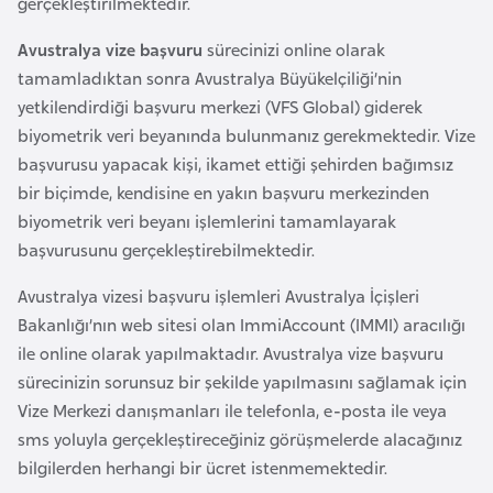
gerçekleştirilmektedir.
e
y
Avustralya vize başvuru
sürecinizi online olarak
n
tamamladıktan sonra Avustralya Büyükelçiliği’nin
yetkilendirdiği başvuru merkezi (VFS Global) giderek
biyometrik veri beyanında bulunmanız gerekmektedir. Vize
B
başvurusu yapacak kişi, ikamet ettiği şehirden bağımsız
a
bir biçimde, kendisine en yakın başvuru merkezinden
n
biyometrik veri beyanı işlemlerini tamamlayarak
g
başvurusunu gerçekleştirebilmektedir.
l
a
Avustralya vizesi başvuru işlemleri Avustralya İçişleri
d
Bakanlığı’nın web sitesi olan ImmiAccount (IMMI) aracılığı
e
ile online olarak yapılmaktadır. Avustralya vize başvuru
ş
sürecinizin sorunsuz bir şekilde yapılmasını sağlamak için
Vize Merkezi danışmanları ile telefonla, e-posta ile veya
B
sms yoluyla gerçekleştireceğiniz görüşmelerde alacağınız
e
bilgilerden herhangi bir ücret istenmemektedir.
l