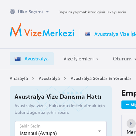
Ülke Seçimi
A
Başvuru yapmak istediğiniz ülkeyi seçin
v
u
Avustralya Vize İş
s
t
r
Avustralya
Vize İşlemleri
Oturum
a
l
y
Anasayfa
Avustralya
Avustralya Sorular & Yorumlar
a
Emp
Avustralya Vize Danışma Hattı
A
Avustralya vizesi hakkında destek almak için
Bil
v
bulunduğunuz şehri seçin.
u
s
Şehir Seçin
Mer
t