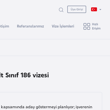
Üye Girişi
Hızlı
etişim
Referanslarımız
Vize İşlemleri
Erişim
Sınıf 186 vizesi
i kapsamında aday göstermeyi planlıyor; işverenin