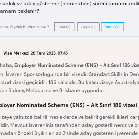
nsorluk ve aday gösterme (nomination) süreci tamamlandıkt
lamam beklenir?
Yanıt Ver
rumu faydalı buldunuz mu ?
Evet (
0
)
Hayır (
0
)
Vize Merkezi 28 Tem 2025, 07:45
haba,
Employer Nominated Scheme (ENS) – Alt Sınıf 186 vize
i İşveren Sponsorluğunda bir vizedir. Standart Skills in De
nd vizesi geçicidir. 186 kalıcıdır. Bu kalıcı vizeye Avustral
den Sidney, Melbourne ve Brisbane uygundur.
loyer Nominated Scheme (ENS) – Alt Sınıf 186 vizesi
izeye yalnızca belirli mesleklerde ve belirli gereklilikleri kar
ldir. Mevcut işvereniniz tarafından aday gösterilmeniz ve o
adan önceki 3 yılın en az 2'sinde aday gösteren işverende 