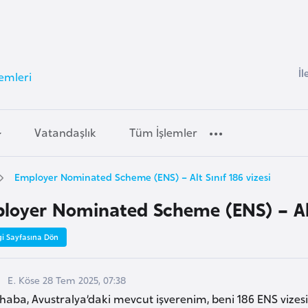
İl
lemleri
Vatandaşlık
Tüm İşlemler
Employer Nominated Scheme (ENS) – Alt Sınıf 186 vizesi
loyer Nominated Scheme (ENS) – Alt 
gi Sayfasına Dön
E. Köse 28 Tem 2025, 07:38
haba, Avustralya’daki mevcut işverenim, beni 186 ENS vizes