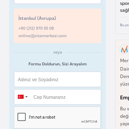
spo
u
sağ
r
İstanbul (Avrupa)
y
Bu yo
a
+90 (212) 970 05 08
online@vizemerkezi.com
A
z
veya
e
Mer
Formu Doldurun, Sizi Arayalım
r
Daim
b
Dema
a
yüz
y
Emp
c
a
Bu v
n
deği
yapm
B