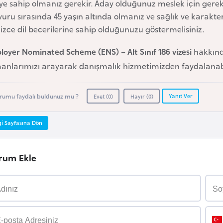
ye sahip olmanız gerekir. Aday olduğunuz meslek için gerekl
uru sırasında 45 yaşın altında olmanız ve sağlık ve karakter
lizce dil becerilerine sahip olduğunuzu göstermelisiniz.
oyer Nominated Scheme (ENS) – Alt Sınıf 186 vizesi
hakkında
anlarımızı arayarak danışmalık hizmetimizden faydalanabi
Yanıt Ver
rumu faydalı buldunuz mu ?
Evet (
0
)
Hayır (
0
)
gi Sayfasına Dön
rum Ekle