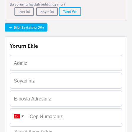
Bu yorumu faydalı buldunuz mu ?
a
Yanıt Ver
Evet (
0
)
Hayır (
0
)
r
u
Bilgi Sayfasına Dön
s
Yorum Ekle
B
e
l
ç
i
k
a
B
e
n
Yaşadığınız Şehir