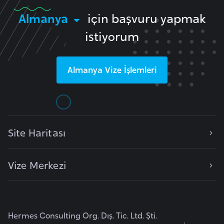
l
Almanya
için başvuru yapmak
g
istiyorum
a
r
i
Almanya
Vize İşlemleri
s
t
a
n
Site Haritası
B
u
Vize Merkezi
r
k
i
n
Hermes Consulting Org. Dış. Tic. Ltd. Şti.
a