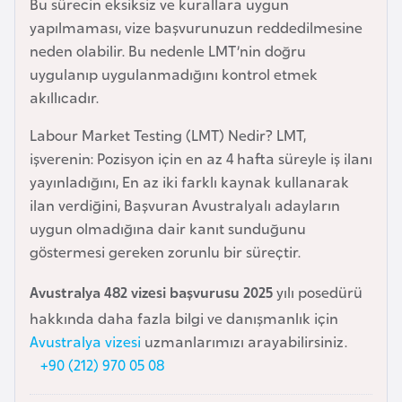
Bu sürecin eksiksiz ve kurallara uygun
e
yapılmaması, vize başvurunuzun reddedilmesine
y
neden olabilir. Bu nedenle LMT’nin doğru
n
uygulanıp uygulanmadığını kontrol etmek
akıllıcadır.
B
Labour Market Testing (LMT) Nedir? LMT,
a
işverenin: Pozisyon için en az 4 hafta süreyle iş ilanı
n
yayınladığını, En az iki farklı kaynak kullanarak
g
ilan verdiğini, Başvuran Avustralyalı adayların
l
uygun olmadığına dair kanıt sunduğunu
a
göstermesi gereken zorunlu bir süreçtir.
d
e
Avustralya 482 vizesi başvurusu 2025
yılı posedürü
ş
hakkında daha fazla bilgi ve danışmanlık için
Avustralya vizesi
uzmanlarımızı arayabilirsiniz.
B
+90 (212) 970 05 08
e
l