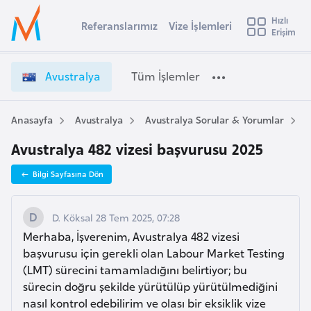
u
Hızlı
s
Referanslarımız
Vize İşlemleri
Başvuru yapmak istediğiniz ülkeyi seçin
Erişim
A
İ
Üye
t
Ülke Seçimi
v
Girişi
r
u
l
Avustralya
Tüm İşlemler
a
s
l
e
t
y
r
Anasayfa
Avustralya
Avustralya Sorular & Yorumlar
A
t
a
a
Avustralya 482 vizesi başvurusu 2025
l
i
y
A
Bilgi Sayfasına Dön
a
ş
v
V
u
i
i
D. Köksal 28 Tem 2025, 07:28
s
z
Merhaba, İşverenim, Avustralya 482 vizesi
m
t
e
başvurusu için gerekli olan Labour Market Testing
u
İ
(LMT) sürecini tamamladığını belirtiyor; bu
r
ş
sürecin doğru şekilde yürütülüp yürütülmediğini
y
l
nasıl kontrol edebilirim ve olası bir eksiklik vize