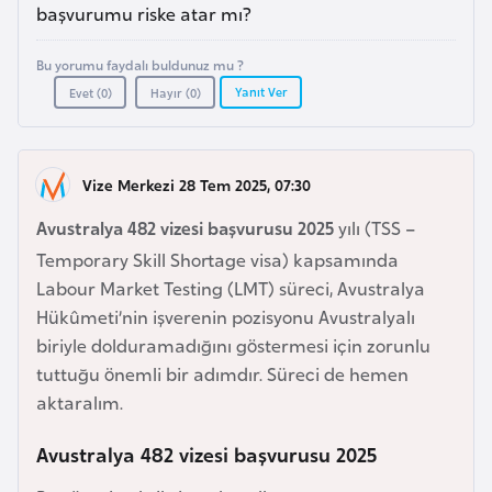
a
e
başvurumu riske atar mı?
m
l
Bu yorumu faydalı buldunuz mu ?
A
e
Yanıt Ver
Evet (
0
)
Hayır (
0
)
z
r
e
i
r
Vize Merkezi 28 Tem 2025, 07:30
b
a
Avustralya 482 vizesi başvurusu 2025
yılı (TSS –
y
Temporary Skill Shortage visa) kapsamında
c
Labour Market Testing (LMT) süreci, Avustralya
a
Hükûmeti’nin işverenin pozisyonu Avustralyalı
n
biriyle dolduramadığını göstermesi için zorunlu
tuttuğu önemli bir adımdır. Süreci de hemen
B
aktaralım.
a
Avustralya 482 vizesi başvurusu 2025
h
r