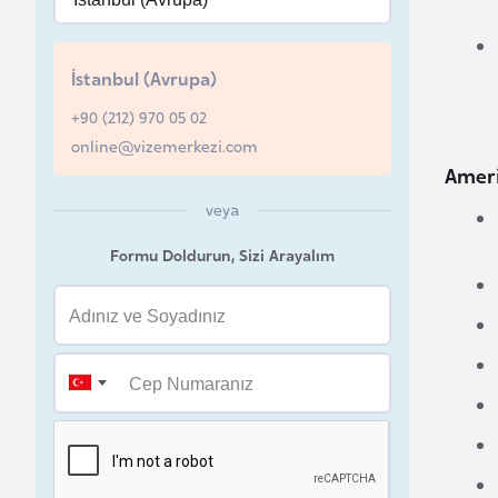
B
e
n
İstanbul (Avrupa)
i
+90 (212) 970 05 02
n
online@vizemerkezi.com
Ameri
B
veya
o
s
Formu Doldurun, Sizi Arayalım
n
a
H
e
r
s
e
k