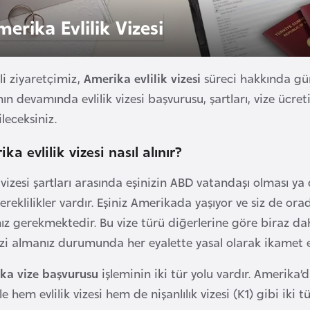
erika Evlilik Vizesi
li ziyaretçimiz,
Amerika evlilik vizesi
süreci hakkında günc
ın devamında evlilik vizesi başvurusu, şartları, vize ücre
leceksiniz.
ka evlilik vizesi nasıl alınır?
k vizesi şartları arasında eşinizin ABD vatandaşı olması 
ereklilikler vardır. Eşiniz Amerikada yaşıyor ve siz de ora
z gerekmektedir. Bu vize türü diğerlerine göre biraz da
izi almanız durumunda her eyalette yasal olarak ikamet 
ka vize başvurusu
işleminin iki tür yolu vardır. Amerika’
e hem evlilik vizesi hem de nişanlılık vizesi (K1) gibi iki tü