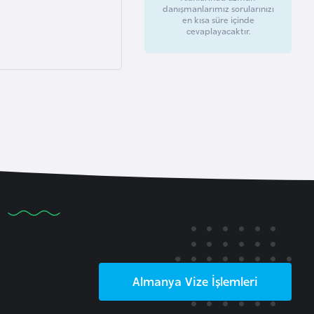
danışmanlarımız sorularınızı
en kısa süre içinde
cevaplayacaktır.
Almanya
Vize İşlemleri