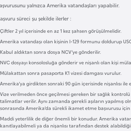
aşvurusunu yalnızca Amerika vatandaşları yapabilir.
aşvuru süreci şu şekilde ilerler :
Çiftler 2 yıl içerisinde en az 1 kez şahsen görüşülmelidir.
Amerika vatandaşı olan kişinin I-129 formunu doldurup USC
Kabul aldıktan sonra dosya NCV’ye gönderilir.
NVC dosyayı konsolosluğa gönderir ve nişanlı olan kişi mülak
Mülakattan sonra pasaporta K1 vizesi damgası vurulur.
Amerika’ya girdikten sonraki 90 gün içerisinde nişanlısı ile 
Vize verilmeden önce geçilmesi gereken bir sağlık kontrolü
talimatlar verilir. Aynı zamanda gerekli aşıların yapılmış olm
sonrasında Amerika’da sürekli ikamet etme başvurusu için g
Maddi yeterlilik de diğer önemli bir konudur. Amerika vata
kanıtlayabilmeli ya da nişanlısı tarafından destek alabildi