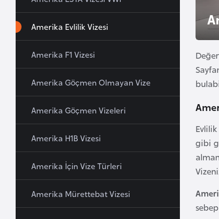
u
Am
r
Amerika Evlilik Vizesi
y
a
Amerika F1 Vizesi
Değer
Sayfan
A
Amerika Göçmen Olmayan Vize
bulabi
z
e
Ameri
Amerika Göçmen Vizeleri
r
b
Evlili
Amerika H1B Vizesi
a
gibi g
y
almanı
c
Amerika İçin Vize Türleri
Vizen
a
n
Ameri
Amerika Mürettebat Vizesi
sebepl
B