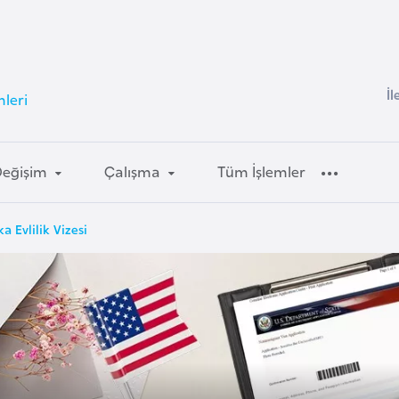
İl
leri
Değişim
Çalışma
Tüm İşlemler
a Evlilik Vizesi