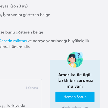
yası (son 3 ay)
 İş tanımını gösteren belge
yse bunu gösteren belge
ücretin miktarı
ve nereye yatırılacağı büyükelçilik
 almak önemlidir.
Amerika ile ilgili
farklı bir sorunuz
mu var?
Hemen Sorun
şı; Türkiye'de
Alanlarında uzman