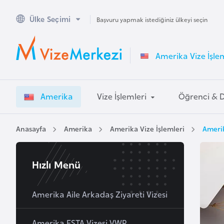
Ülke Seçimi
A
Başvuru yapmak istediğiniz ülkeyi seçin
v
u
Amerika Vize İşlem
s
t
r
Amerika
Vize İşlemleri
Öğrenci & 
a
l
y
Anasayfa
Amerika
Amerika Vize İşlemleri
Amerik
a
Hızlı Menü
A
v
u
Amerika Aile Arkadaş Ziyareti Vizesi
s
t
Amerika ESTA Vizesi VWP