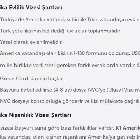
a Evlilik Vizesi Şartları
Türkiye’de Amerika vatandaşı biri ile Türk vatandaşın evlen
Türk yetkililerinin belirlediği evraklar toplanmalıdır.
Yasal olarak evlenilmelidir.
Amerika vatandaşı olan kişinin I-130 formunu doldurup USC
m ile birlikte verilmesi gereken farklı evraklarda vardır.
Green Card sürecin başlar.
Başvuru kabul edilirse (4-8 ay) dosya NVC’ye (Ulusal Vize me
NVC dosyayı konsolosluğa gönderir ve kişi mülakata çağrılır
ka Nişanlılık Vizesi Şartları
k vizesi başvurusuna göre bazı farklılıklar vardır.
K1 Amerik
a vatandaşı olan kişinin nişanlısını Amerika’ya getirebi