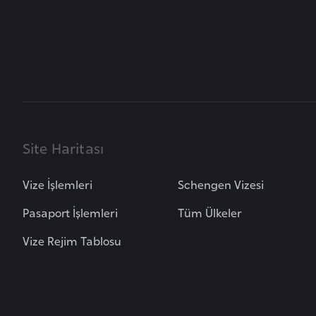
u
m
h
u
r
i
y
e
Site Haritası
t
i
Vize İşlemleri
Schengen Vizesi
C
Pasaport İşlemleri
Tüm Ülkeler
e
Vize Rejim Tablosu
z
a
y
i