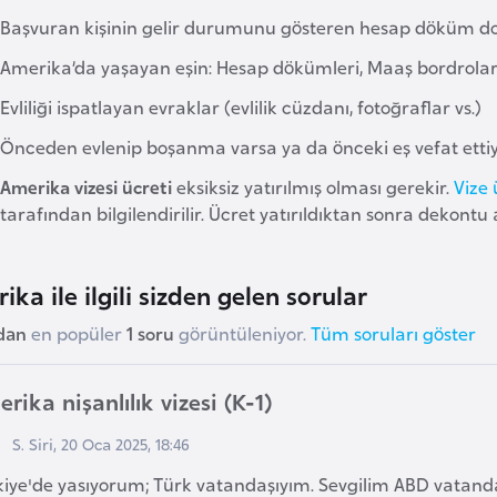
Başvuran kişinin gelir durumunu gösteren hesap döküm dos
Amerika’da yaşayan eşin: Hesap dökümleri, Maaş bordroları,
Evliliği ispatlayan evraklar (evlilik cüzdanı, fotoğraflar vs.)
Önceden evlenip boşanma varsa ya da önceki eş vefat etti
Amerika vizesi ücreti
eksiksiz yatırılmış olması gerekir.
Vize 
tarafından bilgilendirilir. Ücret yatırıldıktan sonra dekontu
ika ile ilgili sizden gelen sorular
dan
en popüler
1 soru
görüntüleniyor.
Tüm soruları göster
rika nişanlılık vizesi (K-1)
S. Siri, 20 Oca 2025, 18:46
kiye'de yasıyorum; Türk vatandaşıyım. Sevgilim ABD vatanda