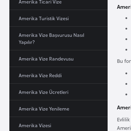
Amerika Ticari Vize
Amerik
a
h
Amerika Turistik Vizesi
r
e
Amerika Vize Başvurusu Nasıl
y
Yapılır?
n
Amerika Vize Randevusu
Bu for
B
a
Amerika Vize Reddi
n
g
Amerika Vize Ücretleri
l
a
Ameri
d
Amerika Vize Yenileme
e
Evlili
ş
Amerika Vizesi
Amerik