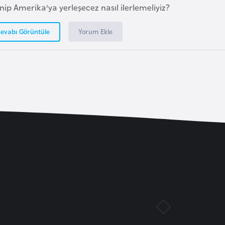
nip Amerika'ya yerleşecez nasıl ilerlemeliyiz?
Yorum Ekle
evabı Görüntüle