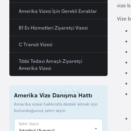
vize b
B
Amerika Vizesi İçin Gerekli Evraklar
e
Vize b
l
B1 Ev Hizmetleri Ziyaretçi Vizesi
a
r
C Transit Vizesi
u
s
Tıbbi Tedavi Amaçlı Ziyaretçi
Amerika Vizesi
B
e
l
Amerika Vize Danışma Hattı
ç
i
Amerika vizesi hakkında destek almak için
bulunduğunuz şehri seçin.
k
a
Şehir Seçin