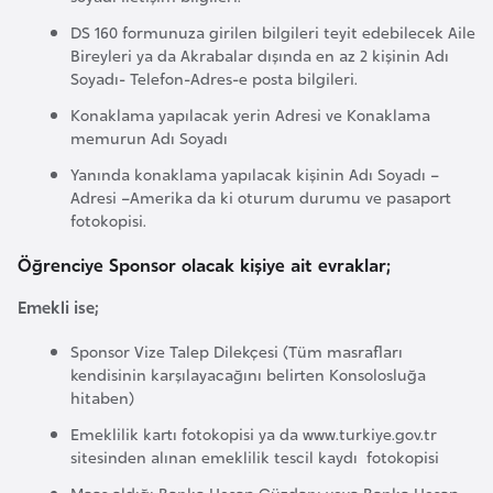
d
DS 160 formunuza girilen bilgileri teyit edebilecek Aile
a
Bireyleri ya da Akrabalar dışında en az 2 kişinin Adı
n
Soyadı- Telefon-Adres-e posta bilgileri.
Konaklama yapılacak yerin Adresi ve Konaklama
memurun Adı Soyadı
G
u
Yanında konaklama yapılacak kişinin Adı Soyadı –
Adresi –Amerika da ki oturum durumu ve pasaport
y
fotokopisi.
a
n
Öğrenciye Sponsor olacak kişiye ait evraklar;
a
Emekli ise;
H
Sponsor Vize Talep Dilekçesi (Tüm masrafları
kendisinin karşılayacağını belirten Konsolosluğa
i
hitaben)
n
Emeklilik kartı fotokopisi ya da www.turkiye.gov.tr
d
sitesinden alınan emeklilik tescil kaydı fotokopisi
i
Maaş aldığı Banka Hesap Cüzdanı veya Banka Hesap