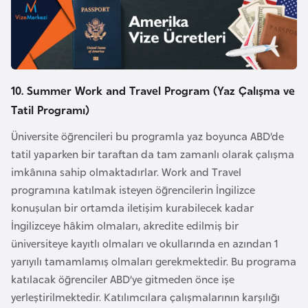
k
a
D
e
10. Summer Work and Travel Program (Yaz Çalışma ve
m
Tatil Programı)
o
Üniversite öğrencileri bu programla yaz boyunca ABD’de
k
tatil yaparken bir taraftan da tam zamanlı olarak çalışma
r
imkânına sahip olmaktadırlar. Work and Travel
a
programına katılmak isteyen öğrencilerin İngilizce
t
konuşulan bir ortamda iletişim kurabilecek kadar
i
İngilizceye hâkim olmaları, akredite edilmiş bir
k
üniversiteye kayıtlı olmaları ve okullarında en azından 1
K
yarıyılı tamamlamış olmaları gerekmektedir. Bu programa
o
katılacak öğrenciler ABD’ye gitmeden önce işe
n
yerleştirilmektedir. Katılımcılara çalışmalarının karşılığı
g