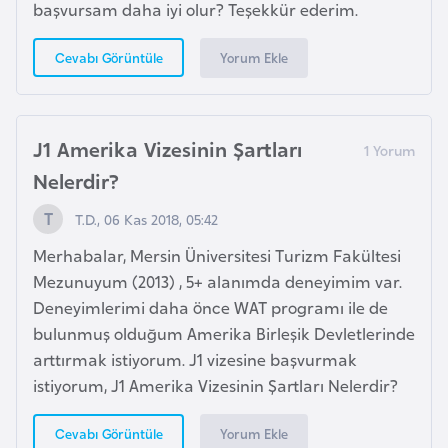
başvursam daha iyi olur? Teşekkür ederim.
e
s
Yorum Ekle
Cevabı Görüntüle
o
t
h
o
J1 Amerika Vizesinin Şartları
Nelerdir?
L
T.D., 06 Kas 2018, 05:42
e
t
Merhabalar, Mersin Üniversitesi Turizm Fakültesi
o
Mezunuyum (2013) , 5+ alanımda deneyimim var.
n
Deneyimlerimi daha önce WAT programı ile de
y
bulunmuş olduğum Amerika Birleşik Devletlerinde
a
arttırmak istiyorum. J1 vizesine başvurmak
istiyorum, J1 Amerika Vizesinin Şartları Nelerdir?
L
Yorum Ekle
Cevabı Görüntüle
i