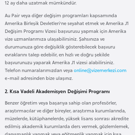
12 ay daha uzatmak mümkündür.
a
r
Au Pair veya diğer değişim programları kapsamında
u
Amerika Birleşik Devletleri'ne seyahat etmek ve Amerika J1
s
Değişim Programı Vizesi başvurusu yapmak için Amerika
vize uzmanlarımıza ulaşabilirsiniz. Şahsınıza ve
durumunuza göre değişiklik gösterebilecek başvuru
B
evraklarını talep edebilir, en hızlı ve doğru şekilde
e
başvurunuzu yaparak Amerika J1 vizesi alabilirsiniz.
l
Telefon numaralarımızdan veya
online@vizemerkezi.com
ç
e-mail adresinden bize ulaşınız.
i
k
2. Kısa Vadeli Akademisyen Değişimi Programı
a
Benzer öğretim veya başarıya sahip olan profesörler,
araştırmacılar ve diğer bireyler, araştırma kurumlarında,
B
müzelerde, kütüphanelerde, yüksek lisans sonrası akredite
e
edilmiş akademik kurumlarda ders vermek, gözlemlemek,
n
danışmanlık yapmak veya eğitmenlik yapmak için kısa