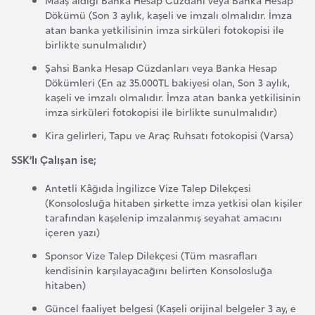
s
Dökümü (Son 3 aylık, kaşeli ve imzalı olmalıdır. İmza
t
atan banka yetkilisinin imza sirküleri fotokopisi ile
a
birlikte sunulmalıdır)
n
Şahsi Banka Hesap Cüzdanları veya Banka Hesap
Dökümleri (En az 35.000TL bakiyesi olan, Son 3 aylık,
H
kaşeli ve imzalı olmalıdır. İmza atan banka yetkilisinin
imza sirküleri fotokopisi ile birlikte sunulmalıdır)
ı
r
Kira gelirleri, Tapu ve Araç Ruhsatı fotokopisi (Varsa)
v
SSK’lı Çalışan ise;
a
Antetli Kâğıda İngilizce Vize Talep Dilekçesi
t
(Konsolosluğa hitaben şirkette imza yetkisi olan kişiler
i
tarafından kaşelenip imzalanmış seyahat amacını
s
içeren yazı)
t
Sponsor Vize Talep Dilekçesi (Tüm masrafları
a
kendisinin karşılayacağını belirten Konsolosluğa
n
hitaben)
Güncel faaliyet belgesi (Kaşeli orijinal belgeler 3 ay, e