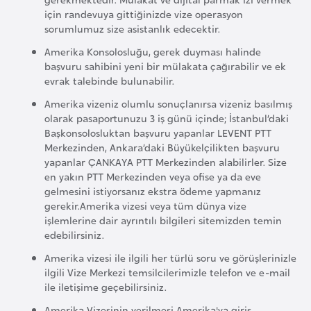
için randevuya gittiğinizde vize operasyon
sorumlumuz size asistanlık edecektir.
İ
z
Amerika Konsolosluğu, gerek duyması halinde
başvuru sahibini yeni bir mülakata çağırabilir ve ek
l
evrak talebinde bulunabilir.
a
Amerika vizeniz olumlu sonuçlanırsa vizeniz basılmış
n
olarak pasaportunuzu 3 iş günü içinde; İstanbul’daki
d
Başkonsolosluktan başvuru yapanlar LEVENT PTT
a
Merkezinden, Ankara’daki Büyükelçilikten başvuru
yapanlar ÇANKAYA PTT Merkezinden alabilirler. Size
en yakın PTT Merkezinden veya ofise ya da eve
K
gelmesini istiyorsanız ekstra ödeme yapmanız
a
gerekir.Amerika vizesi veya tüm dünya vize
m
işlemlerine dair ayrıntılı bilgileri sitemizden temin
edebilirsiniz.
b
o
Amerika vizesi ile ilgili her türlü soru ve görüşlerinizle
ilgili Vize Merkezi temsilcilerimizle telefon ve e-mail
ç
ile iletişime geçebilirsiniz.
y
a
Amerika Vizesinin verilmesi Amerika'ya giriş