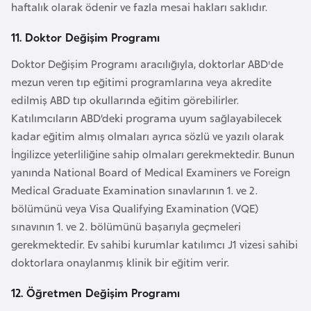
haftalık olarak ödenir ve fazla mesai hakları saklıdır.
o
11. Doktor Değişim Programı
B
Doktor Değişim Programı aracılığıyla, doktorlar ABD'de
u
mezun veren tıp eğitimi programlarına veya akredite
l
edilmiş ABD tıp okullarında eğitim görebilirler.
g
Katılımcıların ABD’deki programa uyum sağlayabilecek
a
kadar eğitim almış olmaları ayrıca sözlü ve yazılı olarak
r
İngilizce yeterliliğine sahip olmaları gerekmektedir. Bunun
i
yanında National Board of Medical Examiners ve Foreign
s
Medical Graduate Examination sınavlarının 1. ve 2.
t
bölümünü veya Visa Qualifying Examination (VQE)
a
sınavının 1. ve 2. bölümünü başarıyla geçmeleri
n
gerekmektedir. Ev sahibi kurumlar katılımcı J1 vizesi sahibi
doktorlara onaylanmış klinik bir eğitim verir.
E
r
12. Öğretmen Değişim Programı
m