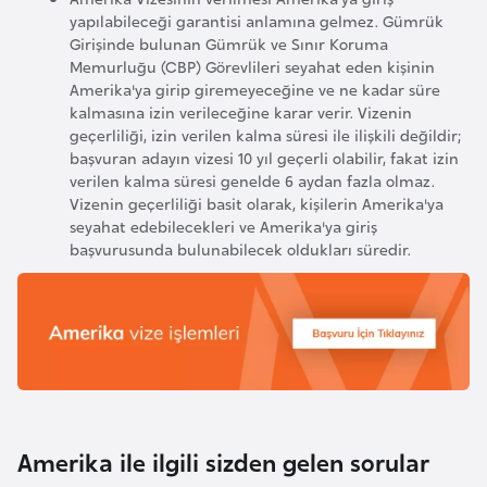
yapılabileceği garantisi anlamına gelmez. Gümrük
Girişinde bulunan Gümrük ve Sınır Koruma
K
Memurluğu (CBP) Görevlileri seyahat eden kişinin
a
Amerika'ya girip giremeyeceğine ve ne kadar süre
kalmasına izin verileceğine karar verir. Vizenin
m
geçerliliği, izin verilen kalma süresi ile ilişkili değildir;
e
başvuran adayın vizesi 10 yıl geçerli olabilir, fakat izin
r
verilen kalma süresi genelde 6 aydan fazla olmaz.
u
Vizenin geçerliliği basit olarak, kişilerin Amerika'ya
seyahat edebilecekleri ve Amerika'ya giriş
n
başvurusunda bulunabilecek oldukları süredir.
K
a
n
a
d
a
Amerika ile ilgili sizden gelen sorular