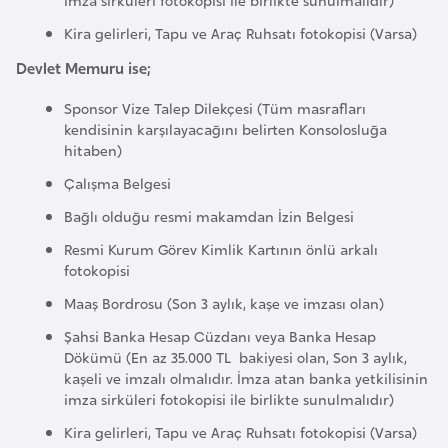
p
Kira gelirleri, Tapu ve Araç Ruhsatı fotokopisi (Varsa)
a
Devlet Memuru ise;
n
y
Sponsor Vize Talep Dilekçesi (Tüm masrafları
a
kendisinin karşılayacağını belirten Konsolosluğa
hitaben)
Çalışma Belgesi
İ
s
Bağlı olduğu resmi makamdan İzin Belgesi
r
Resmi Kurum Görev Kimlik Kartının önlü arkalı
a
fotokopisi
i
Maaş Bordrosu (Son 3 aylık, kaşe ve imzası olan)
l
Şahsi Banka Hesap Cüzdanı veya Banka Hesap
Dökümü (En az 35.000 TL bakiyesi olan, Son 3 aylık,
İ
kaşeli ve imzalı olmalıdır. İmza atan banka yetkilisinin
imza sirküleri fotokopisi ile birlikte sunulmalıdır)
s
v
Kira gelirleri, Tapu ve Araç Ruhsatı fotokopisi (Varsa)