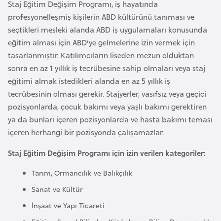
a
Staj Eğitim Değişim Programı, iş hayatında
h
profesyonelleşmiş kişilerin ABD kültürünü tanıması ve
i
seçtikleri mesleki alanda ABD iş uygulamaları konusunda
l
eğitim alması için ABD'ye gelmelerine izin vermek için
i
tasarlanmıştır. Katılımcıların liseden mezun olduktan
sonra en az 1 yıllık iş tecrübesine sahip olmaları veya staj
eğitimi almak istedikleri alanda en az 5 yıllık iş
F
tecrübesinin olması gerekir. Stajyerler, vasıfsız veya geçici
i
pozisyonlarda, çocuk bakımı veya yaşlı bakımı gerektiren
n
ya da bunları içeren pozisyonlarda ve hasta bakımı teması
l
içeren herhangi bir pozisyonda çalışamazlar.
a
n
Staj Eğitim Değişim Programı için izin verilen kategoriler:
d
i
Tarım, Ormancılık ve Balıkçılık
y
Sanat ve Kültür
a
İnşaat ve Yapı Ticareti