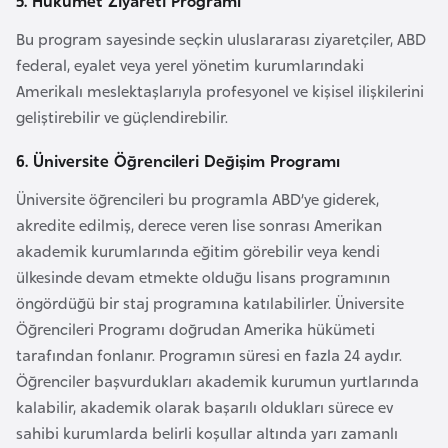
5. Hükümet Ziyareti Programı
F
Bu program sayesinde seçkin uluslararası ziyaretçiler, ABD
a
federal, eyalet veya yerel yönetim kurumlarındaki
s
Amerikalı meslektaşlarıyla profesyonel ve kişisel ilişkilerini
o
geliştirebilir ve güçlendirebilir.
Ç
6. Üniversite Öğrencileri Değişim Programı
a
Üniversite öğrencileri bu programla ABD’ye giderek,
d
akredite edilmiş, derece veren lise sonrası Amerikan
akademik kurumlarında eğitim görebilir veya kendi
Ç
ülkesinde devam etmekte olduğu lisans programının
e
öngördüğü bir staj programına katılabilirler. Üniversite
k
Öğrencileri Programı doğrudan Amerika hükümeti
C
tarafından fonlanır. Programın süresi en fazla 24 aydır.
u
Öğrenciler başvurdukları akademik kurumun yurtlarında
m
kalabilir, akademik olarak başarılı oldukları sürece ev
h
sahibi kurumlarda belirli koşullar altında yarı zamanlı
u