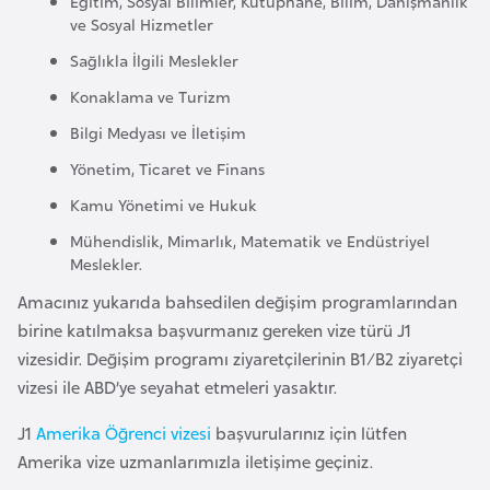
Eğitim, Sosyal Bilimler, Kütüphane, Bilim, Danışmanlık
F
ve Sosyal Hizmetler
r
Sağlıkla İlgili Meslekler
a
Konaklama ve Turizm
n
s
Bilgi Medyası ve İletişim
a
Yönetim, Ticaret ve Finans
Kamu Yönetimi ve Hukuk
G
Mühendislik, Mimarlık, Matematik ve Endüstriyel
a
Meslekler.
b
Amacınız yukarıda bahsedilen değişim programlarından
o
birine katılmaksa başvurmanız gereken vize türü J1
n
vizesidir. Değişim programı ziyaretçilerinin B1/B2 ziyaretçi
vizesi ile ABD’ye seyahat etmeleri yasaktır.
G
a
J1
Amerika Öğrenci vizesi
başvurularınız için lütfen
m
Amerika vize uzmanlarımızla iletişime geçiniz.
b