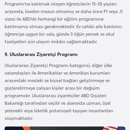
i
Programı’na katılmak isteyen öğrencilerin 15-18 yaşları
b
arasında, liseden mezun olmamış ve daha önce F1 veya J1
u
vizesi ile ABD’de herhangi bir eğitim programına
t
katılmamış olması gerekmektedir. Ev sahibi aile katılımcı
i
öğrenciye uygun bir oda, günde 3 öğün yemek ve okul
faaliyetleri için ulaşım imkânı sağlamaktadır.
Ç
9. Uluslararası Ziyaretçi Programı
i
n
Uluslararası Ziyaretçi Programı kategorisi, diğer ülke
vatandaşları ile Amerikalılar ve Amerikan kurumları
arasındaki mesleki ve kişisel bağları geliştirmeye ve
D
güçlendirmeye çalışan kişiler arası bir değişim
a
programıdır. Uluslararası ziyaretçiler ABD Dışişleri
n
Bakanlığı tarafından seçilir ve alanında uzman, özel
i
yetenekli veya liderlik potansiyeli taşıyan insanlardan
m
oluşmaktadır.
a
r