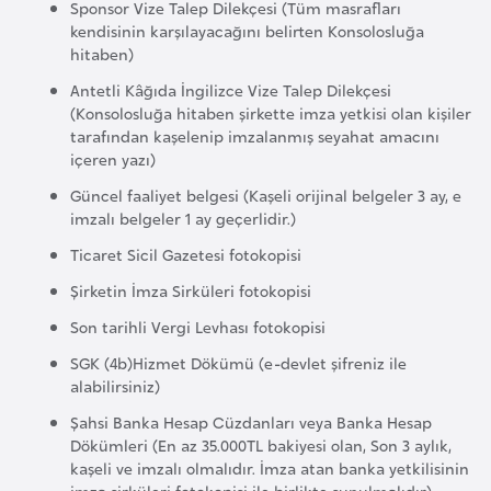
Sponsor Vize Talep Dilekçesi (Tüm masrafları
e
kendisinin karşılayacağını belirten Konsolosluğa
hitaben)
I
Antetli Kâğıda İngilizce Vize Talep Dilekçesi
r
(Konsolosluğa hitaben şirkette imza yetkisi olan kişiler
a
tarafından kaşelenip imzalanmış seyahat amacını
içeren yazı)
k
Güncel faaliyet belgesi (Kaşeli orijinal belgeler 3 ay, e
imzalı belgeler 1 ay geçerlidir.)
İ
r
Ticaret Sicil Gazetesi fotokopisi
l
Şirketin İmza Sirküleri fotokopisi
a
Son tarihli Vergi Levhası fotokopisi
n
SGK (4b)Hizmet Dökümü (e-devlet şifreniz ile
d
alabilirsiniz)
a
Şahsi Banka Hesap Cüzdanları veya Banka Hesap
Dökümleri (En az 35.000TL bakiyesi olan, Son 3 aylık,
İ
kaşeli ve imzalı olmalıdır. İmza atan banka yetkilisinin
s
imza sirküleri fotokopisi ile birlikte sunulmalıdır)