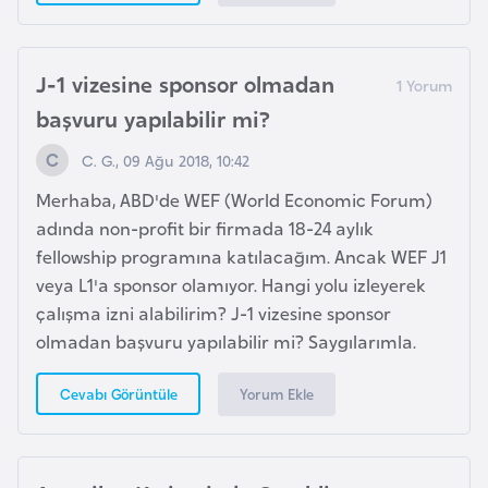
b
y
a
J-1 vizesine sponsor olmadan
başvuru yapılabilir mi?
L
C. G., 09 Ağu 2018, 10:42
i
h
Merhaba, ABD'de WEF (World Economic Forum)
t
adında non-profit bir firmada 18-24 aylık
e
fellowship programına katılacağım. Ancak WEF J1
n
veya L1'a sponsor olamıyor. Hangi yolu izleyerek
ş
çalışma izni alabilirim? J-1 vizesine sponsor
t
olmadan başvuru yapılabilir mi? Saygılarımla.
a
y
Yorum Ekle
Cevabı Görüntüle
n
L