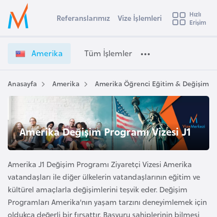
u
Hızlı
s
Referanslarımız
Vize İşlemleri
Başvuru yapmak istediğiniz ülkeyi seçin
Erişim
A
İ
Üye
t
Ülke Seçimi
m
Girişi
r
e
l
Amerika
Tüm İşlemler
a
r
l
e
i
y
k
Anasayfa
Amerika
Amerika Öğrenci Eğitim & Değişim Ziy
t
a
a
V
i
i
A
z
ş
Amerika Değişim Programı Vizesi J1
v
e
u
i
İ
s
ş
Amerika J1 Değişim Programı Ziyaretçi Vizesi Amerika
m
t
l
vatandaşları ile diğer ülkelerin vatandaşlarının eğitim ve
u
e
kültürel amaçlarla değişimlerini teşvik eder. Değişim
r
m
Programları Amerika’nın yaşam tarzını deneyimlemek için
y
l
oldukça değerli bir fırsattır. Başvuru sahiplerinin bilmesi