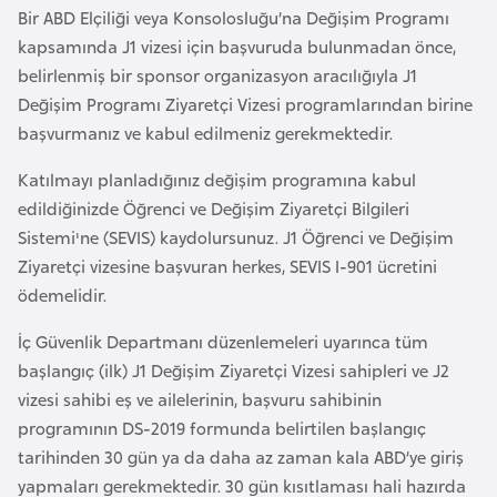
Bir ABD Elçiliği veya Konsolosluğu’na Değişim Programı
i
kapsamında J1 vizesi için başvuruda bulunmadan önce,
y
belirlenmiş bir sponsor organizasyon aracılığıyla J1
a
Değişim Programı Ziyaretçi Vizesi programlarından birine
başvurmanız ve kabul edilmeniz gerekmektedir.
G
a
Katılmayı planladığınız değişim programına kabul
n
edildiğinizde Öğrenci ve Değişim Ziyaretçi Bilgileri
a
Sistemi'ne (SEVIS) kaydolursunuz. J1 Öğrenci ve Değişim
Ziyaretçi vizesine başvuran herkes, SEVIS I-901 ücretini
ödemelidir.
G
i
İç Güvenlik Departmanı düzenlemeleri uyarınca tüm
n
başlangıç (ilk) J1 Değişim Ziyaretçi Vizesi sahipleri ve J2
e
vizesi sahibi eş ve ailelerinin, başvuru sahibinin
B
programının DS-2019 formunda belirtilen başlangıç
i
tarihinden 30 gün ya da daha az zaman kala ABD’ye giriş
s
yapmaları gerekmektedir. 30 gün kısıtlaması hali hazırda