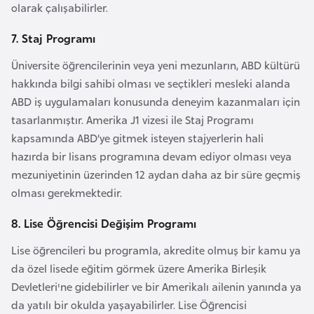
olarak çalışabilirler.
r
i
7. Staj Programı
y
Üniversite öğrencilerinin veya yeni mezunların, ABD kültürü
e
hakkında bilgi sahibi olması ve seçtikleri mesleki alanda
t
ABD iş uygulamaları konusunda deneyim kazanmaları için
i
tasarlanmıştır. Amerika J1 vizesi ile Staj Programı
kapsamında ABD’ye gitmek isteyen stajyerlerin hali
C
hazırda bir lisans programına devam ediyor olması veya
e
mezuniyetinin üzerinden 12 aydan daha az bir süre geçmiş
z
olması gerekmektedir.
a
y
8. Lise Öğrencisi Değişim Programı
i
Lise öğrencileri bu programla, akredite olmuş bir kamu ya
r
da özel lisede eğitim görmek üzere Amerika Birleşik
Devletleri'ne gidebilirler ve bir Amerikalı ailenin yanında ya
C
da yatılı bir okulda yaşayabilirler. Lise Öğrencisi