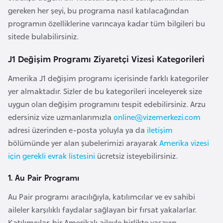
a
e
gereken her şeyi, bu programa nasıl katılacağından
r
programın özelliklerine varıncaya kadar tüm bilgileri bu
i
A
sitede bulabilirsiniz.
z
J1 Değişim Programı Ziyaretçi Vizesi Kategorileri
e
r
Amerika J1 değişim programı içerisinde farklı kategoriler
b
yer almaktadır. Sizler de bu kategorileri inceleyerek size
a
uygun olan değişim programını tespit edebilirsiniz. Arzu
y
edersiniz vize uzmanlarımızla
online@vizemerkezi.com
c
adresi üzerinden e-posta yoluyla ya da
iletişim
a
bölümünde yer alan şubelerimizi arayarak
Amerika vizesi
n
için gerekli evrak listesini
ücretsiz isteyebilirsiniz.
1. Au Pair Programı
B
a
Au Pair programı aracılığıyla, katılımcılar ve ev sahibi
h
aileler karşılıklı faydalar sağlayan bir fırsat yakalarlar.
r
Katılımcılar, bir Amerikalı aileyle birlikte yaşayıp