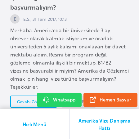
r
başvurmalıyım?
g
E.S., 31 Tem 2017, 10:13
M
Merhaba. Amerika'da bir üniversitede 3 ay
a
obsever olarak kalmak istiyorum ve oradaki
c
üniversiteden 6 aylık kalışımı onaylayan bir davet
a
mektubu aldım. Resmi bir program değil,
r
gözlemci olmamla ilişkili bir mektup. B1/B2
i
vizesine başvurabilir miyim? Amerika da Gözlemci
s
olmak için hangi vize türüne başvurmalıyım?
t
Teşekkürler.
a
n
Whatsapp
Hemen Başvur
Yorum Ekle
Cevabı Görüntüle
M
Amerika Vize Danışma
Hızlı Menü
a
Hattı
Amerika J1 vizesi nasıl uzatılır?
l