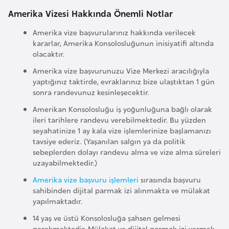
e
Amerika Vizesi Hakkında Önemli Notlar
ç
Amerika vize başvurularınız hakkında verilecek
kararlar, Amerika Konsolosluğunun inisiyatifi altında
İ
olacaktır.
s
Amerika vize başvurunuzu Vize Merkezi aracılığıyla
v
yaptığınız taktirde, evraklarınız bize ulaştıktan 1 gün
i
sonra randevunuz kesinleşecektir.
ç
Amerikan Konsolosluğu iş yoğunluğuna bağlı olarak
r
ileri tarihlere randevu verebilmektedir. Bu yüzden
e
seyahatinize 1 ay kala vize işlemlerinize başlamanızı
tavsiye ederiz. (Yaşanılan salgın ya da politik
sebeplerden dolayı randevu alma ve vize alma süreleri
İ
uzayabilmektedir.)
t
Amerika vize başvuru işlemleri
sırasında başvuru
a
sahibinden dijital parmak izi alınmakta ve mülakat
l
yapılmaktadır.
y
14 yaş ve üstü Konsolosluğa şahsen gelmesi
a
gerekmektedir. Mülakat ve dijital parmak izi vermek