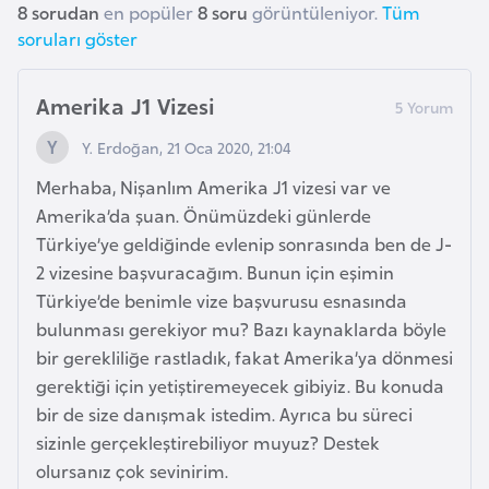
8 sorudan
en popüler
8 soru
görüntüleniyor.
Tüm
K
soruları göster
a
r
a
Amerika J1 Vizesi
d
Y. Erdoğan, 21 Oca 2020, 21:04
a
ğ
Merhaba, Nişanlım Amerika J1 vizesi var ve
Amerika’da şuan. Önümüzdeki günlerde
Türkiye’ye geldiğinde evlenip sonrasında ben de J-
K
2 vizesine başvuracağım. Bunun için eşimin
e
Türkiye’de benimle vize başvurusu esnasında
n
bulunması gerekiyor mu? Bazı kaynaklarda böyle
y
bir gerekliliğe rastladık, fakat Amerika’ya dönmesi
a
gerektiği için yetiştiremeyecek gibiyiz. Bu konuda
bir de size danışmak istedim. Ayrıca bu süreci
K
sizinle gerçekleştirebiliyor muyuz? Destek
o
olursanız çok sevinirim.
n