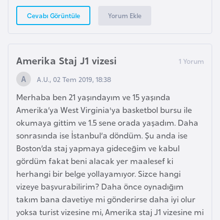
g
Yorum Ekle
Cevabı Görüntüle
o
K
Amerika Staj J1 vizesi
ü
b
A.U., 02 Tem 2019, 18:38
a
Merhaba ben 21 yaşındayım ve 15 yaşında
Amerika’ya West Virginia'ya basketbol bursu ile
K
okumaya gittim ve 1.5 sene orada yaşadım. Daha
u
sonrasında ise İstanbul’a döndüm. Şu anda ise
v
Boston’da staj yapmaya gideceğim ve kabul
e
gördüm fakat beni alacak yer maalesef ki
y
herhangi bir belge yollayamıyor. Sizce hangi
t
vizeye başvurabilirim? Daha önce oynadığım
takım bana davetiye mi gönderirse daha iyi olur
yoksa turist vizesine mi, Amerika staj J1 vizesine mi
L