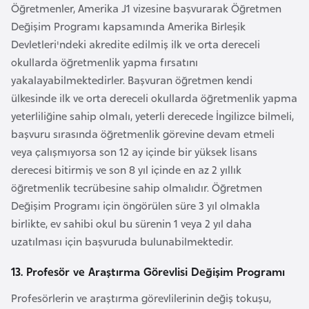
Öğretmenler, Amerika J1 vizesine başvurarak Öğretmen
e
Değişim Programı kapsamında Amerika Birleşik
n
Devletleri'ndeki akredite edilmiş ilk ve orta dereceli
i
okullarda öğretmenlik yapma fırsatını
s
yakalayabilmektedirler. Başvuran öğretmen kendi
t
ülkesinde ilk ve orta dereceli okullarda öğretmenlik yapma
a
yeterliliğine sahip olmalı, yeterli derecede İngilizce bilmeli,
n
başvuru sırasında öğretmenlik görevine devam etmeli
veya çalışmıyorsa son 12 ay içinde bir yüksek lisans
E
derecesi bitirmiş ve son 8 yıl içinde en az 2 yıllık
s
öğretmenlik tecrübesine sahip olmalıdır. Öğretmen
t
Değişim Programı için öngörülen süre 3 yıl olmakla
o
birlikte, ev sahibi okul bu sürenin 1 veya 2 yıl daha
n
uzatılması için başvuruda bulunabilmektedir.
y
13. Profesör ve Araştırma Görevlisi Değişim Programı
a
Profesörlerin ve araştırma görevlilerinin değiş tokuşu,