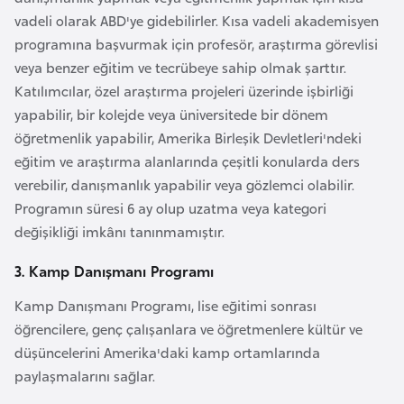
i
vadeli olarak ABD'ye gidebilirler. Kısa vadeli akademisyen
n
programına başvurmak için profesör, araştırma görevlisi
veya benzer eğitim ve tecrübeye sahip olmak şarttır.
B
Katılımcılar, özel araştırma projeleri üzerinde işbirliği
o
yapabilir, bir kolejde veya üniversitede bir dönem
s
öğretmenlik yapabilir, Amerika Birleşik Devletleri'ndeki
n
eğitim ve araştırma alanlarında çeşitli konularda ders
a
verebilir, danışmanlık yapabilir veya gözlemci olabilir.
H
Programın süresi 6 ay olup uzatma veya kategori
e
değişikliği imkânı tanınmamıştır.
r
s
3. Kamp Danışmanı Programı
e
Kamp Danışmanı Programı, lise eğitimi sonrası
k
öğrencilere, genç çalışanlara ve öğretmenlere kültür ve
düşüncelerini Amerika'daki kamp ortamlarında
B
paylaşmalarını sağlar.
u