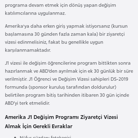
s
programa devam etmek için dönüş yapan değişim
a
katılımcılarına uygulanmaz.
u
Amerika'ya daha erken giriş yapmak istiyorsanız (kursun
başlamasına 30 günden fazla zaman kala) bir ziyaretçi
G
vizesi edinmelisiniz, fakat bu genellikle uygun
i
karşılanmamaktadır.
n
e
J1 vizesi ile değişim öğrencilerine program bittikten sonra
hazırlanmak ve ABD’den ayrılmak için ek 30 günlük bir süre
G
verilmiştir. J1 Öğrenci ve Değişim Vizesi sahipleri DS-2019
r
formunda (sponsor kuruluş tarafından doldurulur)
e
belirtilen program bitiş tarihinden itibaren 30 gün içinde
n
ABD’yi terk etmelidir.
a
Amerika J1 Değişim Programı Ziyaretçi Vizesi
d
Almak İçin Gerekli Evraklar
a
Nüfus cüzdanı fotokopisi