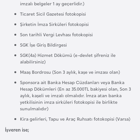
H
imzalı belgeler 1 ay geçerlidir.)
o
Ticaret Sicil Gazetesi fotokopisi
l
Şirketin İmza Sirküleri fotokopisi
l
Son tarihli Vergi Levhası fotokopisi
a
n
SGK İşe Giriş Bildirgesi
d
SGK(4a) Hizmet Dökümü (e-devlet şifreniz ile
a
alabilirsiniz)
Maaş Bordrosu (Son 3 aylık, kaşe ve imzası olan)
İ
Sponsora ait Banka Hesap Cüzdanları veya Banka
n
Hesap Dökümleri (En az 35.000TL bakiyesi olan, Son 3
g
aylık, kaşeli ve imzalı olmalıdır. İmza atan banka
yetkilisinin imza sirküleri fotokopisi ile birlikte
i
sunulmalıdır)
l
t
Kira gelirleri, Tapu ve Araç Ruhsatı fotokopisi (Varsa)
e
İşveren ise;
r