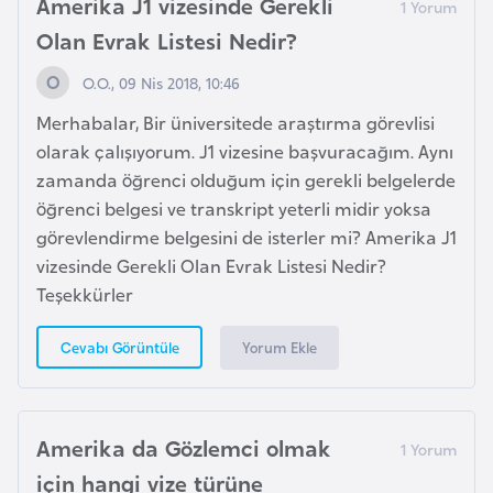
Amerika J1 vizesinde Gerekli
i
Olan Evrak Listesi Nedir?
t
O.O., 09 Nis 2018, 10:46
v
a
Merhabalar, Bir üniversitede araştırma görevlisi
n
olarak çalışıyorum. J1 vizesine başvuracağım. Aynı
y
zamanda öğrenci olduğum için gerekli belgelerde
a
öğrenci belgesi ve transkript yeterli midir yoksa
görevlendirme belgesini de isterler mi? Amerika J1
L
vizesinde Gerekli Olan Evrak Listesi Nedir?
ü
Teşekkürler
k
Yorum Ekle
Cevabı Görüntüle
s
e
m
b
Amerika da Gözlemci olmak
u
için hangi vize türüne