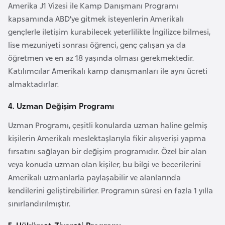
Amerika J1 Vizesi ile Kamp Danışmanı Programı
l
kapsamında ABD’ye gitmek isteyenlerin Amerikalı
g
gençlerle iletişim kurabilecek yeterlilikte İngilizce bilmesi,
a
lise mezuniyeti sonrası öğrenci, genç çalışan ya da
r
öğretmen ve en az 18 yaşında olması gerekmektedir.
i
Katılımcılar Amerikalı kamp danışmanları ile aynı ücreti
s
almaktadırlar.
t
a
4. Uzman Değişim Programı
n
Uzman Programı, çeşitli konularda uzman haline gelmiş
kişilerin Amerikalı meslektaşlarıyla fikir alışverişi yapma
B
fırsatını sağlayan bir değişim programıdır. Özel bir alan
u
veya konuda uzman olan kişiler, bu bilgi ve becerilerini
r
Amerikalı uzmanlarla paylaşabilir ve alanlarında
k
kendilerini geliştirebilirler. Programın süresi en fazla 1 yılla
i
sınırlandırılmıştır.
n
a