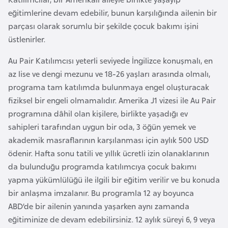
e
eğitimlerine devam edebilir, bunun karşılığında ailenin bir
y
parçası olarak sorumlu bir şekilde çocuk bakımı işini
n
üstlenirler.
Au Pair Katılımcısı yeterli seviyede İngilizce konuşmalı, en
B
az lise ve dengi mezunu ve 18-26 yaşları arasında olmalı,
a
programa tam katılımda bulunmaya engel oluşturacak
n
fiziksel bir engeli olmamalıdır. Amerika J1 vizesi ile Au Pair
g
programına dâhil olan kişilere, birlikte yaşadığı ev
l
sahipleri tarafından uygun bir oda, 3 öğün yemek ve
a
akademik masraflarının karşılanması için aylık 500 USD
d
ödenir. Hafta sonu tatili ve yıllık ücretli izin olanaklarının
e
da bulunduğu programda katılımcıya çocuk bakımı
ş
yapma yükümlülüğü ile ilgili bir eğitim verilir ve bu konuda
bir anlaşma imzalanır. Bu programla 12 ay boyunca
B
ABD’de bir ailenin yanında yaşarken aynı zamanda
e
eğitiminize de devam edebilirsiniz. 12 aylık süreyi 6, 9 veya
l