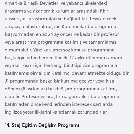
E
Amerika Birleşik Devletleri ve yabancı ülkelerdeki
t
araştırma ve akademik kurumlar arasındaki fikir
i
alışverişini, araştırmaları ve bağlantıları teşvik etmek
y
amacıyla oluşturulmuştur. Katılımcılar bu programa
o
başvurmadan en az 24 ay öncesine kadar bir profesör
p
veya araştırma programına katılmış ve tamamlamış
y
olmamalıdır. Yine katılımcı söz konusu programının
a
başlangıcından hemen önceki 12 aylık dönemin tamamı
veya bir kısmı için herhangi bir J tipi vize programına
katılmamış olmalıdır. Katılımcı devam etmekte olduğu bir
F
J1 programında başka bir kuruma geçiyor veya kısa
i
dönem (6 aydan az) bir değişim programına katılmış
l
olabilir. Profesör ve araştırma görevlileri bu programa
d
katılmadan önce kendilerinden istenecek şartlarda
i
İngilizce yeterliliklerini kanıtlamak zorundadırlar.
ş
i
14. Staj Eğitim Değişim Programı
S