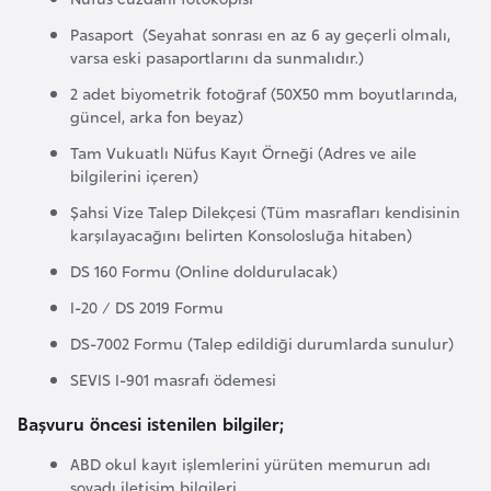
G
Pasaport (Seyahat sonrası en az 6 ay geçerli olmalı,
ü
varsa eski pasaportlarını da sunmalıdır.)
n
2 adet biyometrik fotoğraf (50X50 mm boyutlarında,
e
güncel, arka fon beyaz)
y
Tam Vukuatlı Nüfus Kayıt Örneği (Adres ve aile
K
bilgilerini içeren)
o
Şahsi Vize Talep Dilekçesi (Tüm masrafları kendisinin
r
karşılayacağını belirten Konsolosluğa hitaben)
e
DS 160 Formu (Online doldurulacak)
I-20 / DS 2019 Formu
G
ü
DS-7002 Formu (Talep edildiği durumlarda sunulur)
n
SEVIS I-901 masrafı ödemesi
e
Başvuru öncesi istenilen bilgiler;
y
S
ABD okul kayıt işlemlerini yürüten memurun adı
u
soyadı iletişim bilgileri.