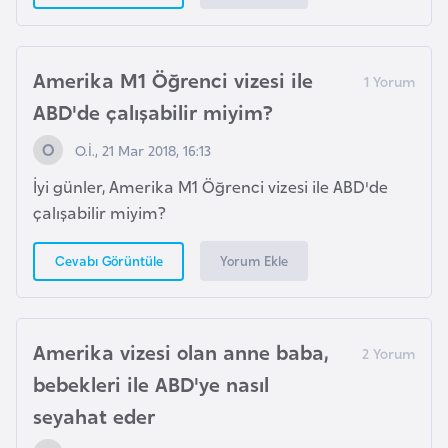
k
a
Amerika M1 Öğrenci vizesi ile
D
ABD'de çalışabilir miyim?
e
m
O.İ., 21 Mar 2018, 16:13
o
İyi günler, Amerika M1 Öğrenci vizesi ile ABD'de
k
çalışabilir miyim?
r
a
Yorum Ekle
Cevabı Görüntüle
t
i
k
Amerika vizesi olan anne baba,
K
bebekleri ile ABD'ye nasıl
o
n
seyahat eder
g