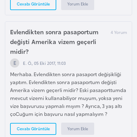
Yorum Ekle
Cevabı Görüntüle
b
y
a
Evlendikten sonra pasaportum
L
değişti Amerika vizem geçerli
i
midir?
h
t
E. Ö., 05 Eki 2017, 11:03
e
Merhaba. Evlendikten sonra pasaport değişikliği
n
yaptım. Evlendikten sonra pasaportum değişti
ş
Amerika vizem geçerli midir? Eski pasaporttumda
t
mevcut vizemi kullanabiliyor muyum, yoksa yeni
a
vize başvurusu yapmalı mıyım ? Ayrıca, 3 yaş altı
y
çoCuğum için başvuru nasıl yapmalıyım ?
n
Yorum Ekle
Cevabı Görüntüle
L