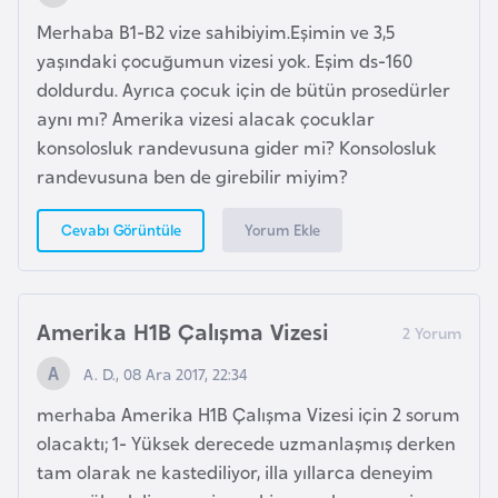
e
Merhaba B1-B2 vize sahibiyim.Eşimin ve 3,5
yaşındaki çocuğumun vizesi yok. Eşim ds-160
I
doldurdu. Ayrıca çocuk için de bütün prosedürler
r
aynı mı? Amerika vizesi alacak çocuklar
a
konsolosluk randevusuna gider mi? Konsolosluk
k
randevusuna ben de girebilir miyim?
İ
Yorum Ekle
Cevabı Görüntüle
r
l
a
Amerika H1B Çalışma Vizesi
n
d
A. D., 08 Ara 2017, 22:34
a
merhaba Amerika H1B Çalışma Vizesi için 2 sorum
olacaktı; 1- Yüksek derecede uzmanlaşmış derken
İ
tam olarak ne kastediliyor, illa yıllarca deneyim
s