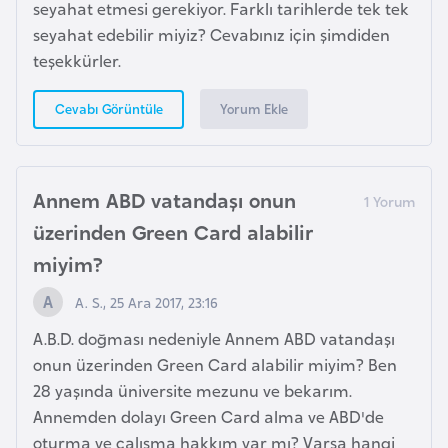
seyahat etmesi gerekiyor. Farklı tarihlerde tek tek
F
seyahat edebilir miyiz? Cevabınız için şimdiden
r
teşekkürler.
a
n
Yorum Ekle
Cevabı Görüntüle
s
a
Annem ABD vatandaşı onun
G
a
üzerinden Green Card alabilir
b
miyim?
o
A. S., 25 Ara 2017, 23:16
n
A.B.D. doğması nedeniyle Annem ABD vatandaşı
onun üzerinden Green Card alabilir miyim? Ben
G
28 yaşında üniversite mezunu ve bekarım.
a
Annemden dolayı Green Card alma ve ABD'de
m
oturma ve çalışma hakkım var mı? Varsa hangi
b