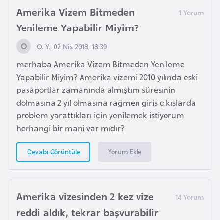
F
Amerika Vizem Bitmeden
a
Yenileme Yapabilir Miyim?
s
o
O. Y., 02 Nis 2018, 18:39
merhaba Amerika Vizem Bitmeden Yenileme
Ç
Yapabilir Miyim? Amerika vizemi 2010 yılında eski
a
pasaportlar zamanında almıştım süresinin
d
dolmasına 2 yıl olmasına rağmen giriş çıkışlarda
problem yarattıkları için yenilemek istiyorum
herhangi bir mani var mıdır?
Ç
e
Yorum Ekle
Cevabı Görüntüle
k
C
u
m
Amerika vizesinden 2 kez vize
h
reddi aldık, tekrar başvurabilir
u