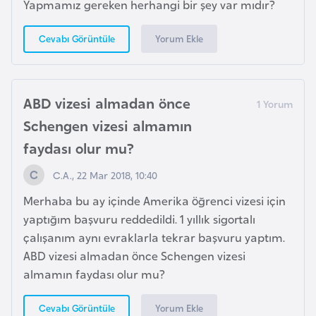
i
Yapmamız gereken herhangi bir şey var mıdır?
b
Yorum Ekle
Cevabı Görüntüle
u
t
i
ABD vizesi almadan önce
Ç
Schengen vizesi almamın
i
faydası olur mu?
n
C.A., 22 Mar 2018, 10:40
D
Merhaba bu ay içinde Amerika öğrenci vizesi için
a
yaptığım başvuru reddedildi. 1 yıllık sigortalı
n
çalışanım aynı evraklarla tekrar başvuru yaptım.
i
ABD vizesi almadan önce Schengen vizesi
m
almamın faydası olur mu?
a
r
Yorum Ekle
Cevabı Görüntüle