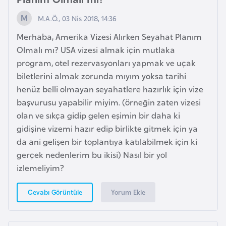
l
M.A.Ö., 03 Nis 2018, 14:36
g
a
Merhaba, Amerika Vizesi Alırken Seyahat Planım
r
Olmalı mı? USA vizesi almak için mutlaka
i
program, otel rezervasyonları yapmak ve uçak
s
biletlerini almak zorunda mıyım yoksa tarihi
t
henüz belli olmayan seyahatlere hazırlık için vize
a
başvurusu yapabilir miyim. (örneğin zaten vizesi
n
olan ve sıkça gidip gelen eşimin bir daha ki
gidişine vizemi hazır edip birlikte gitmek için ya
da ani gelişen bir toplantıya katılabilmek için ki
B
gerçek nedenlerim bu ikisi) Nasıl bir yol
u
izlemeliyim?
r
k
Yorum Ekle
Cevabı Görüntüle
i
n
a