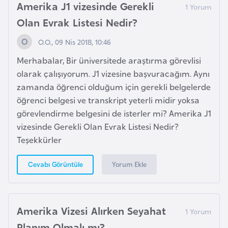
i
Amerika J1 vizesinde Gerekli
n
Olan Evrak Listesi Nedir?
O.O., 09 Nis 2018, 10:46
B
o
Merhabalar, Bir üniversitede araştırma görevlisi
s
olarak çalışıyorum. J1 vizesine başvuracağım. Aynı
n
zamanda öğrenci olduğum için gerekli belgelerde
a
öğrenci belgesi ve transkript yeterli midir yoksa
H
görevlendirme belgesini de isterler mi? Amerika J1
e
vizesinde Gerekli Olan Evrak Listesi Nedir?
r
Teşekkürler
s
Yorum Ekle
Cevabı Görüntüle
e
k
B
Amerika Vizesi Alırken Seyahat
u
Planım Olmalı mı?