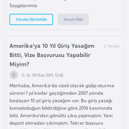
Saygılarımla
g
o
Yorum Ekle
Cevabı Görüntüle
K
ü
Amerika'ya 10 Yıl Giriş Yasağım
b
a
Bitti, Vize Başvurusu Yapabilir
Miyim?
K
C. D., 05 Kas 2017, 12:42
u
v
Merhaba, Amerika'da vizeli olarak gidip oturma
e
süremi 1 yıl kadar geçtiğimden 2007 yılında
y
başlayan 10 yıl giriş yasağım var. Bu giriş yasağı
t
konsolosluğun bildirdiğine göre 2016 kasımında
bitti. Amerika'dan gönüllü çıkış yapmıştım. Yani
deport almadan çıkmıştım. Tekrar başvuru
L