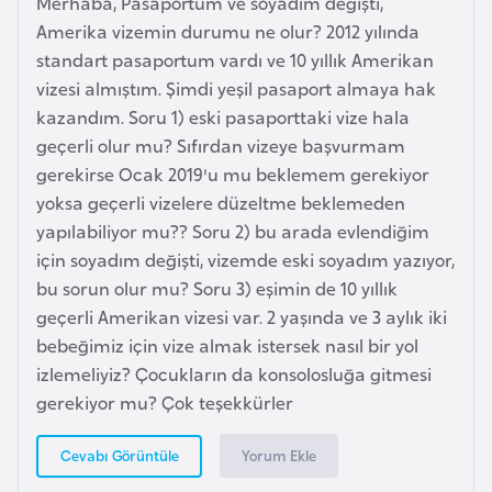
Merhaba, Pasaportum ve soyadım değişti,
e
Amerika vizemin durumu ne olur? 2012 yılında
n
standart pasaportum vardı ve 10 yıllık Amerikan
i
vizesi almıştım. Şimdi yeşil pasaport almaya hak
s
kazandım. Soru 1) eski pasaporttaki vize hala
t
geçerli olur mu? Sıfırdan vizeye başvurmam
a
gerekirse Ocak 2019'u mu beklemem gerekiyor
n
yoksa geçerli vizelere düzeltme beklemeden
yapılabiliyor mu?? Soru 2) bu arada evlendiğim
için soyadım değişti, vizemde eski soyadım yazıyor,
E
bu sorun olur mu? Soru 3) eşimin de 10 yıllık
s
geçerli Amerikan vizesi var. 2 yaşında ve 3 aylık iki
t
bebeğimiz için vize almak istersek nasıl bir yol
o
izlemeliyiz? Çocukların da konsolosluğa gitmesi
n
gerekiyor mu? Çok teşekkürler
y
a
Yorum Ekle
Cevabı Görüntüle