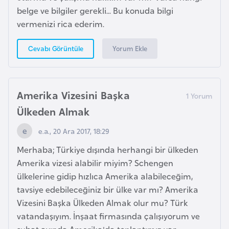
belge ve bilgiler gerekli... Bu konuda bilgi
i
vermenizi rica ederim.
y
a
Yorum Ekle
Cevabı Görüntüle
G
a
Amerika Vizesini Başka
n
a
Ülkeden Almak
e.a., 20 Ara 2017, 18:29
G
Merhaba; Türkiye dışında herhangi bir ülkeden
i
Amerika vizesi alabilir miyim? Schengen
n
ülkelerine gidip hızlıca Amerika alabileceğim,
e
tavsiye edebileceğiniz bir ülke var mı? Amerika
B
Vizesini Başka Ülkeden Almak olur mu? Türk
i
vatandaşıyım. İnşaat firmasında çalışıyorum ve
s