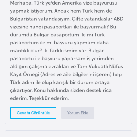
Merhaba, Türkiye'den Amerika vize başvurusu
a
yapmak istiyorum. Ancak hem Türk hem de
r
Bulgaristan vatandaşıyım. Çifte vatandaşlar ABD
u
vizesine hangi pasaportları ile başvurmalı? Bu
s
durumda Bulgar pasaportum ile mi Türk
pasaportum ile mi başvuru yapmam daha
B
mantıklı olur? İki farklı ismim var. Bulgar
e
pasaportu ile başvuru yaparsam iş yerimden
l
aldığım çalışma evrakları ve Tam Vukuatlı Nüfus
ç
Kayıt Örneği (Adres ve aile bilgilerini içeren) hep
i
Türk adım ile olup karışık bir durum ortaya
k
çıkartıyor. Konu hakkında sizden destek rica
a
ederim. Teşekkür ederim.
Yorum Ekle
Cevabı Görüntüle
B
e
n