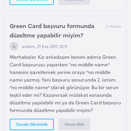
K
a
Green Card başvuru formunda
m
düzeltme yapabilir miyim?
e
erdem, 21 Kas 2017, 22:11
r
u
Merhabalar. Kız arkadaşım benim adıma Green
n
Card başvurusu yaparken ''no middle name''
hanesini işaretlemek yerine oraya ''no middle
K
name yazmış. Yani başvuru sonucunda 2. ismim
a
"no middle name" olarak görünüyor. Bu bir sorun
n
teşkil eder mi? Kazanırsak mülakat esnasında
a
düzeltme yapılabilir mi ya da Green Card başvuru
d
formunda düzeltme yapabilir miyim?
a
Yorum Ekle
Cevabı Görüntüle