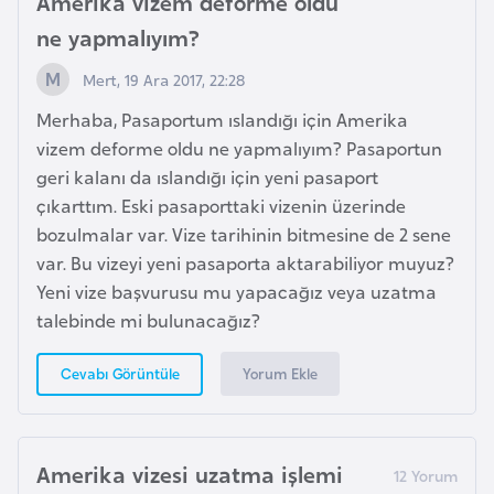
Amerika vizem deforme oldu
d
ne yapmalıyım?
a
n
Mert, 19 Ara 2017, 22:28
Merhaba, Pasaportum ıslandığı için Amerika
G
vizem deforme oldu ne yapmalıyım? Pasaportun
u
geri kalanı da ıslandığı için yeni pasaport
y
çıkarttım. Eski pasaporttaki vizenin üzerinde
a
bozulmalar var. Vize tarihinin bitmesine de 2 sene
n
var. Bu vizeyi yeni pasaporta aktarabiliyor muyuz?
a
Yeni vize başvurusu mu yapacağız veya uzatma
talebinde mi bulunacağız?
H
Yorum Ekle
Cevabı Görüntüle
i
n
d
i
Amerika vizesi uzatma işlemi