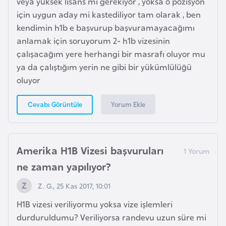
veya yüksek lisans mi gerekiyor , yoksa o pozisyon
p
için uygun aday mi kastediliyor tam olarak , ben
a
kendimin h1b e başvurup başvuramayacağımı
n
anlamak için soruyorum 2- h1b vizesinin
y
çalışacağım yere herhangi bir masrafı oluyor mu
a
ya da çalıştığım yerin ne gibi bir yükümlülüğü
oluyor
İ
Yorum Ekle
Cevabı Görüntüle
s
r
a
i
Amerika H1B Vizesi başvuruları
l
ne zaman yapılıyor?
Z. G., 25 Kas 2017, 10:01
İ
s
H1B vizesi veriliyormu yoksa vize işlemleri
v
durduruldumu? Veriliyorsa randevu uzun süre mi