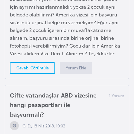
e
için ayrı mı hazırlanmalıdır, yoksa 2 çocuk aynı
y
belgede olabilir mi? Amerika vizesi için başvuru
n
sırasında orjinal belge mi vermeliyim? Eğer aynı
belgede 2 çocuk içeren bir muvaffakatname
alırsam, başvuru sırasında birine orjinal birine
B
fotokopisi verebilirmiyim? Çocuklar için Amerika
a
Vizesi alırken Vize Ücreti Alınır mı? Teşekkürler
n
g
Yorum Ekle
Cevabı Görüntüle
l
a
d
e
Çifte vatandaşlar ABD vizesine
ş
hangi pasaportları ile
başvurmalı?
B
e
G. D., 18 Nis 2018, 10:02
l