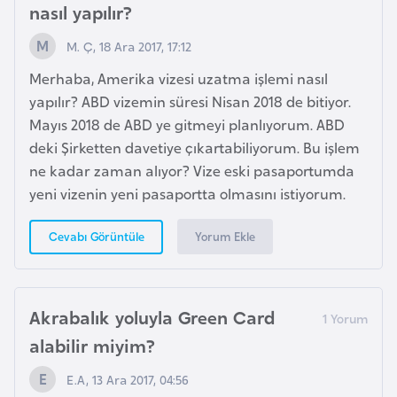
s
nasıl yapılır?
t
a
M. Ç, 18 Ara 2017, 17:12
n
Merhaba, Amerika vizesi uzatma işlemi nasıl
yapılır? ABD vizemin süresi Nisan 2018 de bitiyor.
H
Mayıs 2018 de ABD ye gitmeyi planlıyorum. ABD
ı
deki Şirketten davetiye çıkartabiliyorum. Bu işlem
r
ne kadar zaman alıyor? Vize eski pasaportumda
v
yeni vizenin yeni pasaportta olmasını istiyorum.
a
t
Yorum Ekle
Cevabı Görüntüle
i
s
t
Akrabalık yoluyla Green Card
a
alabilir miyim?
n
E.A, 13 Ara 2017, 04:56