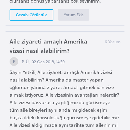
olursanız dönüş yaparsanız çok sevinirim.
a
h
Yorum Ekle
Cevabı Görüntüle
i
l
i
Aile ziyareti amaçlı Amerika
F
vizesi nasıl alabilirim?
i
P. Ü., 02 Oca 2018, 14:50
n
l
Sayın Yetkili, Aile ziyareti amaçlı Amerika vizesi
a
nasıl alabilirim? Amerika'da master yapan
n
oğlumun yanına ziyaret amaçlı gitmek için vize
d
almak istiyoruz. Aile vizesinin avantajları nelerdir?
i
Aile vizesi başvurusu yaptığımızda görüşmeye
y
tüm aile bireyleri aynı anda mı gidecek eşim
a
başka ildeki konsolosluğa görüşmeye gidebilir mi?
Aile vizesi aldığımızda aynı tarihte tüm ailenin mi