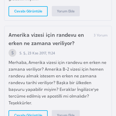
Yorum Ekle
Cevabı Görüntüle
İ
z
l
a
Amerika vizesi için randevu en
n
erken ne zamana veriliyor?
d
a
S. Ş., 23 Kas 2017, 11:24
Merhaba, Amerika vizesi için randevu en erken ne
K
zamana veriliyor? Amerika B-2 vizesi için hemen
a
randevu almak istesem en erken ne zamana
m
randevu tarihi veriliyor? Başka bir ülkeden
b
başvuru yapabilir miyim? Evraklar İngilizce'ye
o
tercüme edilmiş ve apostilli mi olmalıdır?
ç
Teşekkürler.
y
a
Yorum Ekle
Cevabı Görüntüle