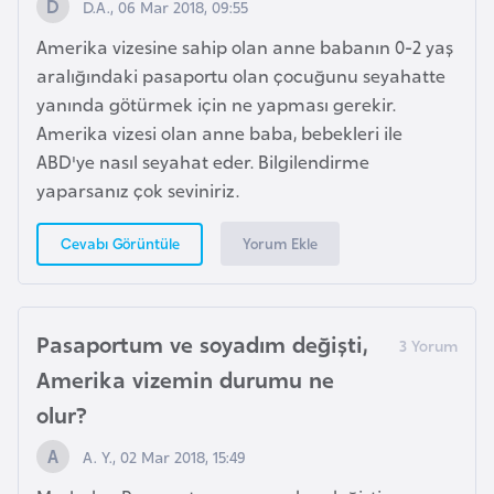
D.A., 06 Mar 2018, 09:55
o
Amerika vizesine sahip olan anne babanın 0-2 yaş
aralığındaki pasaportu olan çocuğunu seyahatte
B
yanında götürmek için ne yapması gerekir.
u
Amerika vizesi olan anne baba, bebekleri ile
l
ABD'ye nasıl seyahat eder. Bilgilendirme
g
yaparsanız çok seviniriz.
a
r
Yorum Ekle
Cevabı Görüntüle
i
s
t
a
Pasaportum ve soyadım değişti,
n
Amerika vizemin durumu ne
olur?
E
A. Y., 02 Mar 2018, 15:49
r
m