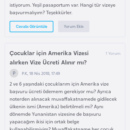
a
e
istiyorum. Yeşil pasaportum var. Hangi tür vizeye
r
başvurmalıyım? Teşekkürler.
i
A
Yorum Ekle
Cevabı Görüntüle
z
e
r
b
Çocuklar için Amerika Vizesi
a
alırken Vize Ücreti Alınır mı?
y
c
P.K, 18 Nis 2018, 17:49
a
2 ve 6 yaşındaki çocuklarım için Amerika vize
n
başvuru ücreti ödemem gerekiyor mu? Ayrıca
noterden alınacak muvaffakatnamede gidilecek
B
ülkenin ismi (Amerika) belirtilmeli mi? Aynı
a
dönemde Yunanistan vizesine de başvuru
h
yapacağım ikisi için ortak belge
r
kullanabilirmiyim? Muvaffakatname her çocuk