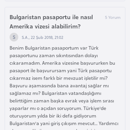
E
t
Bulgaristan pasaportu ile nasıl
i
y
Amerika vizesi alabilirim?
o
S.A., 22 Şub 2018, 21:02
p
y
Benim Bulgaristan pasaportum var Türk
a
pasaportunu zaman sıkıntısından dolayı
cıkaramadım. Amerika vizesine başvururken bu
pasaport ile başvurursam yani Türk pasaportu
F
cıkarmaz isem farklı bir mevzuat işletilir mi?
i
Başvuru aşamasında bana avantaj sağlar mı
l
sağlamaz mı? Bulgaristan vatandaşlığımı
d
belirttiğim zaman başka evrak veya işlem sırası
i
yaparlar mı o açıdan soruyorum. Türkiye'de
ş
oturuyorum yılda bir iki defa gidiyorum
i
Bulgaristan'a yani giriş çıkışım mevcut... Yardımcı
S