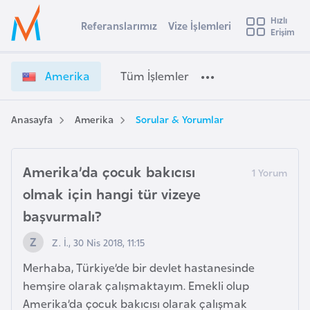
u
Hızlı
s
Referanslarımız
Vize İşlemleri
Başvuru yapmak istediğiniz ülkeyi seçin
Erişim
A
İ
Üye
t
Ülke Seçimi
m
Girişi
r
e
l
Amerika
Tüm İşlemler
a
r
l
e
i
y
k
Anasayfa
Amerika
Sorular & Yorumlar
t
a
a
V
i
i
Amerika’da çocuk bakıcısı
A
z
ş
v
olmak için hangi tür vizeye
e
u
başvurmalı?
i
İ
s
ş
Z. İ., 30 Nis 2018, 11:15
m
t
l
u
e
Merhaba, Türkiye’de bir devlet hastanesinde
r
m
hemşire olarak çalışmaktayım. Emekli olup
y
l
Amerika’da çocuk bakıcısı olarak çalışmak