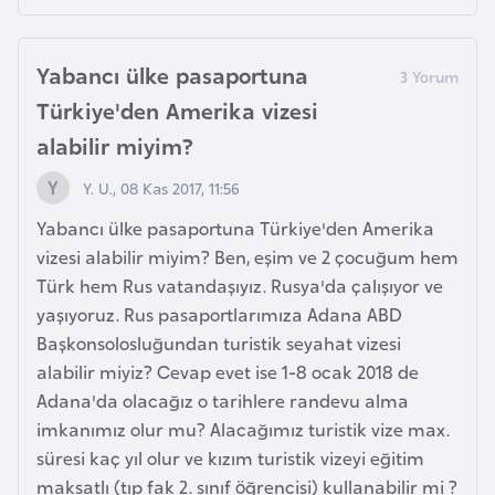
K
a
r
Yabancı ülke pasaportuna
a
Türkiye'den Amerika vizesi
d
alabilir miyim?
a
ğ
Y. U., 08 Kas 2017, 11:56
Yabancı ülke pasaportuna Türkiye'den Amerika
K
vizesi alabilir miyim? Ben, eşim ve 2 çocuğum hem
e
Türk hem Rus vatandaşıyız. Rusya'da çalışıyor ve
n
yaşıyoruz. Rus pasaportlarımıza Adana ABD
y
Başkonsolosluğundan turistik seyahat vizesi
a
alabilir miyiz? Cevap evet ise 1-8 ocak 2018 de
Adana'da olacağız o tarihlere randevu alma
imkanımız olur mu? Alacağımız turistik vize max.
K
süresi kaç yıl olur ve kızım turistik vizeyi eğitim
o
maksatlı (tıp fak 2. sınıf öğrencisi) kullanabilir mi ?
n