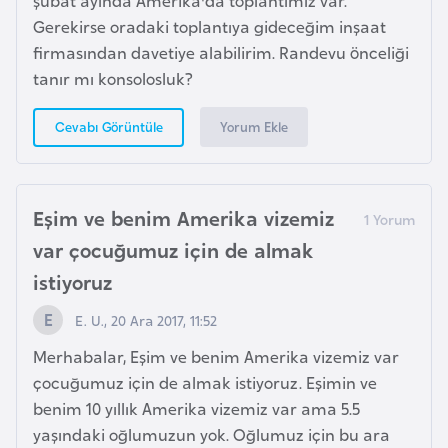
şubat ayında Amerika'da toplantımız var.
s
Gerekirse oradaki toplantıya gideceğim inşaat
a
firmasından davetiye alabilirim. Randevu önceliği
u
tanır mı konsolosluk?
G
Yorum Ekle
Cevabı Görüntüle
i
n
e
Eşim ve benim Amerika vizemiz
var çocuğumuz için de almak
G
r
istiyoruz
e
E. U., 20 Ara 2017, 11:52
n
a
Merhabalar, Eşim ve benim Amerika vizemiz var
d
çocuğumuz için de almak istiyoruz. Eşimin ve
a
benim 10 yıllık Amerika vizemiz var ama 5.5
yaşındaki oğlumuzun yok. Oğlumuz için bu ara