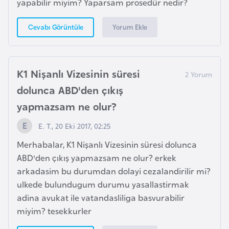
yapabilir miyim? Yaparsam prosedür nedir?
e
s
Yorum Ekle
Cevabı Görüntüle
o
t
h
o
K1 Nişanlı Vizesinin süresi
dolunca ABD'den çıkış
L
yapmazsam ne olur?
e
E. T., 20 Eki 2017, 02:25
t
o
Merhabalar, K1 Nişanlı Vizesinin süresi dolunca
n
ABD'den çıkış yapmazsam ne olur? erkek
y
arkadasim bu durumdan dolayi cezalandirilir mi?
a
ulkede bulundugum durumu yasallastirmak
adina avukat ile vatandasliliga basvurabilir
miyim? tesekkurler
L
i