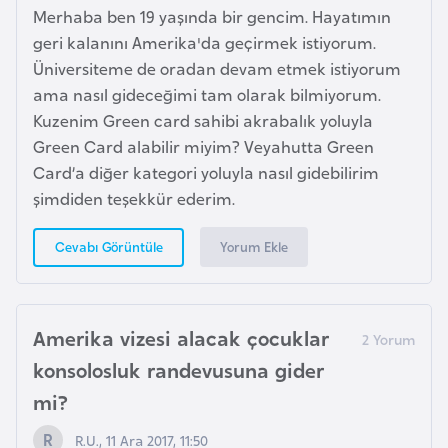
H
Merhaba ben 19 yaşında bir gencim. Hayatımın
o
geri kalanını Amerika'da geçirmek istiyorum.
l
Üniversiteme de oradan devam etmek istiyorum
l
ama nasıl gideceğimi tam olarak bilmiyorum.
a
Kuzenim Green card sahibi akrabalık yoluyla
n
Green Card alabilir miyim? Veyahutta Green
d
Card’a diğer kategori yoluyla nasıl gidebilirim
a
şimdiden teşekkür ederim.
Yorum Ekle
Cevabı Görüntüle
İ
n
g
i
Amerika vizesi alacak çocuklar
l
konsolosluk randevusuna gider
t
mi?
e
r
R.U., 11 Ara 2017, 11:50