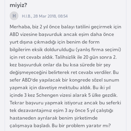
miyiz?
r
i
H.I.B., 28 Mar 2018, 08:54
y
Merhaba, biz 2 yıl önce balayı tatilini geçirmek için
e
ABD vizesine başvurduk ancak eşim daha önce
t
yurt dışına çıkmadığı için benim de form
i
bilgilerim eksik doldurulduğu (yanlış firma seçimi)
için ret cevabı aldık. Talihsizlik ile 20 gün sonra 2.
C
kez başvurduk onlar da bu kısa sürede bir şey
e
değişmeyeceğini belirterek ret cevabı verdiler. Bu
z
sefer ABD'de yapılacak bir kongrede sözel sunum
a
yapmak için davetiye mektubu aldık. Bu iki yıl
y
içinde 3 kez Schengen vizesi alarak 5 ülke gezdik.
i
Tekrar başvuru yapmak istiyoruz ancak bu seferki
r
tek dezavantajımız eşim 3 ay önce 5 yıl çalıştığı
hastaneden ayrılarak benim şirketimde
C
çalışmaya başladı. Bu bir problem yaratır mı?