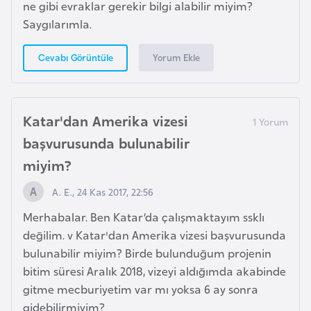
e
ne gibi evraklar gerekir bilgi alabilir miyim?
ç
Saygılarımla.
Yorum Ekle
Cevabı Görüntüle
İ
s
v
i
Katar'dan Amerika vizesi
ç
başvurusunda bulunabilir
r
miyim?
e
A. E., 24 Kas 2017, 22:56
İ
Merhabalar. Ben Katar’da çalışmaktayım ssklı
t
değilim. v Katar'dan Amerika vizesi başvurusunda
a
bulunabilir miyim? Birde bulunduğum projenin
l
bitim süresi Aralık 2018, vizeyi aldığımda akabinde
y
gitme mecburiyetim var mı yoksa 6 ay sonra
a
gidebilirmiyim?