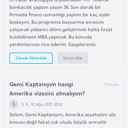
r
bankacılık yaptım yaşım 36. Son olarak bir
i
firmada finans uzmanlığı yaptım bir kaç aydır
y
boştayım. Bu programa başvurma amacım
e
çalışarak yabancı dilimi geliştirmek hatta fırsat
t
bulabilirsem MBA yapmak. Bu konuda
i
yardımlarınızı rica ederim. Saygılarımla
Yorum Ekle
Cevabı Görüntüle
C
e
z
a
Gemi Kaptanıyım hangi
y
Amerika vizesini almalıyım?
i
S. K., 12 Ağu 2017, 21:02
r
Selam, Gemi Kaptanıyım, Amerika seyahatim söz
konusu değil fakat çok uluslu büyük armatör
C