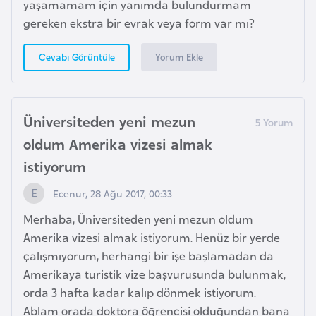
yaşamamam için yanımda bulundurmam
l
gereken ekstra bir evrak veya form var mı?
g
a
Yorum Ekle
Cevabı Görüntüle
r
i
s
Üniversiteden yeni mezun
t
a
oldum Amerika vizesi almak
n
istiyorum
Ecenur, 28 Ağu 2017, 00:33
B
u
Merhaba, Üniversiteden yeni mezun oldum
r
Amerika vizesi almak istiyorum. Henüz bir yerde
k
çalışmıyorum, herhangi bir işe başlamadan da
i
Amerikaya turistik vize başvurusunda bulunmak,
n
orda 3 hafta kadar kalıp dönmek istiyorum.
a
Ablam orada doktora öğrencisi olduğundan bana