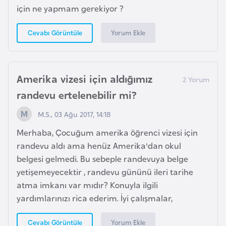
k
için ne yapmam gerekiyor ?
a
Yorum Ekle
Cevabı Görüntüle
D
e
m
Amerika vizesi için aldığımız
o
randevu ertelenebilir mi?
k
M.S., 03 Ağu 2017, 14:18
r
a
Merhaba, Çocuğum amerika öğrenci vizesi için
t
randevu aldı ama henüz Amerika'dan okul
i
belgesi gelmedi. Bu sebeple randevuya belge
k
yetişemeyecektir , randevu gününü ileri tarihe
K
atma imkanı var mıdır? Konuyla ilgili
o
yardımlarınızı rica ederim. İyi çalışmalar,
n
g
Yorum Ekle
Cevabı Görüntüle