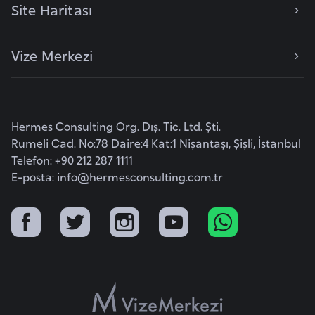
Site Haritası
b
y
a
Vize Merkezi
L
i
Hermes Consulting Org. Dış. Tic. Ltd. Şti.
h
Rumeli Cad. No:78 Daire:4 Kat:1 Nişantaşı, Şişli, İstanbul
t
Telefon: +90 212 287 1111
e
E-posta:
info@hermesconsulting.com.tr
n
ş
t
a
y
n
L