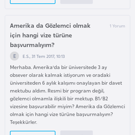
o
B
Amerika da Gözlemci olmak
u
için hangi vize türüne
l
başvurmalıyım?
g
a
E.S., 31 Tem 2017, 10:13
r
Merhaba. Amerika'da bir üniversitede 3 ay
i
obsever olarak kalmak istiyorum ve oradaki
s
üniversiteden 6 aylık kalışımı onaylayan bir davet
t
mektubu aldım. Resmi bir program değil,
a
gözlemci olmamla ilişkili bir mektup. B1/B2
n
vizesine başvurabilir miyim? Amerika da Gözlemci
olmak için hangi vize türüne başvurmalıyım?
E
Teşekkürler.
r
m