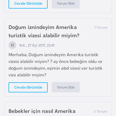
a
e
Yorum Ekle
Cevabı Görüntüle
r
i
A
z
Doğum iznindeyim Amerika
e
turistik vizesi alabilir miyim?
r
b
N.K., 27 Eyl 2017, 22:41
a
Merhaba, Doğum iznindeyim Amerika turistik
y
vizesi alabilir miyim? 7 ay önce bebeğim oldu ve
c
doğum iznindeyim, eşimin abd vizesi var turistik
a
vize alabilir miyim?
n
Yorum Ekle
Cevabı Görüntüle
B
a
h
Bebekler için nasıl Amerika
r