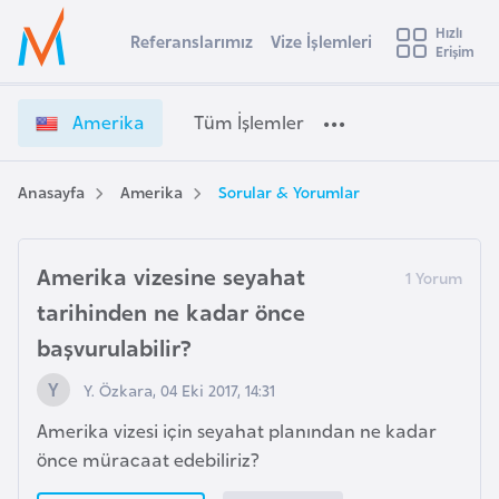
u
Hızlı
s
Referanslarımız
Vize İşlemleri
Başvuru yapmak istediğiniz ülkeyi seçin
Erişim
A
İ
Üye
t
Ülke Seçimi
m
Girişi
r
e
l
Amerika
Tüm İşlemler
a
r
l
e
i
y
k
Anasayfa
Amerika
Sorular & Yorumlar
t
a
a
V
i
i
Amerika vizesine seyahat
A
z
ş
v
tarihinden ne kadar önce
e
u
başvurulabilir?
i
İ
s
ş
Y. Özkara, 04 Eki 2017, 14:31
m
t
l
u
e
Amerika vizesi için seyahat planından ne kadar
r
m
önce müracaat edebiliriz?
y
l