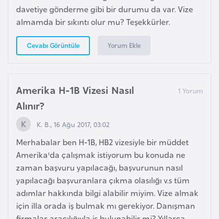
F
davetiye gönderme gibi bir durumu da var. Vize
a
almamda bir sıkıntı olur mu? Teşekkürler.
s
o
Yorum Ekle
Cevabı Görüntüle
Ç
a
Amerika H-1B Vizesi Nasıl
d
Alınır?
K. B., 16 Ağu 2017, 03:02
Ç
e
Merhabalar ben H-1B, HB2 vizesiyle bir müddet
k
Amerika'da çalışmak istiyorum bu konuda ne
C
zaman başvuru yapılacağı, başvurunun nasıl
u
yapılacağı başvuranlara çıkma olasılığı v.s tüm
m
adımlar hakkında bilgi alabilir miyim. Vize almak
h
için illa orada iş bulmak mı gerekiyor. Danışman
u
firmalar aracılığıyla iş bulunabilir mi? Yıllarca