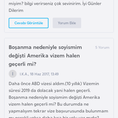
H
miyim? bilgi verirseniz çok sevinirim. İyi Günler
o
Dilerim
l
l
Yorum Ekle
Cevabı Görüntüle
a
n
d
Boşanma nedeniyle soyismim
a
değişti Amerika vizem halen
geçerli mi?
İ
n
I.K.A., 18 Haz 2017, 13:49
g
Daha önce ABD vizesi aldım.(10 yıllık) Vizemin
i
süresi 2019 da dolacak yani halen geçerli.
l
Boşanma nedeniyle soyismim değişti Amerika
t
vizem halen geçerli mi? Bu durumda ne
e
yapmalıyım tekrar vize başvurusunda bulunmam
r
mı gerekli yoksa daha kısa bir yolu var mıdır?