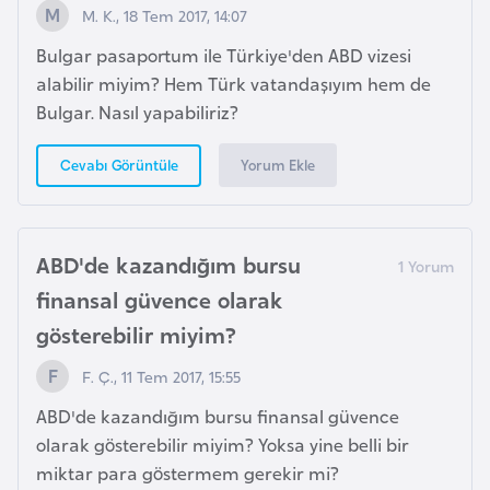
a
M. K., 18 Tem 2017, 14:07
h
Bulgar pasaportum ile Türkiye'den ABD vizesi
i
alabilir miyim? Hem Türk vatandaşıyım hem de
l
Bulgar. Nasıl yapabiliriz?
i
Yorum Ekle
Cevabı Görüntüle
F
i
n
ABD'de kazandığım bursu
l
finansal güvence olarak
a
n
gösterebilir miyim?
d
F. Ç., 11 Tem 2017, 15:55
i
y
ABD'de kazandığım bursu finansal güvence
a
olarak gösterebilir miyim? Yoksa yine belli bir
miktar para göstermem gerekir mi?