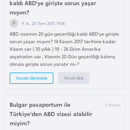
E
kaldı ABD'ye girişte sorun yaşar
t
mıyım?
i
F. A., 20 Tem 2017, 11:06
y
o
ABD vizemin 20 gün geçerliliği kaldı ABD'ye girişte
p
sorun yaşar mıyım? 14 Kasım 2017 tarihine kadar
y
Vizem var ( 10 yıllık ) 19 - 26 Ekim Amerika
a
seyahatim var , Vizenin 20 Gün geçerliliği kalmış
olması girişte sorun yaratır mı ?
F
Yorum Ekle
Cevabı Görüntüle
i
l
d
i
Bulgar pasaportum ile
ş
Türkiye'den ABD vizesi alabilir
i
miyim?
S