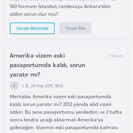
d
160 formum İstanbul, randevuyu Ankara'dan
a
aldım sorun olur mu?
n
Yorum Ekle
Cevabı Görüntüle
G
u
y
Amerika vizem eski
a
pasaportumda kaldı, sorun
n
yaratır mı?
a
I. B., 24 Haz 2017, 18:21
H
Merhaba. Amerika vizem eski pasaportumda
i
kaldı, sorun yaratır mı? 2012 yılında abd vizesi
n
aldım. Bu sene pasaportumu yeniledim, ve 2 hafta
d
sonra londra uçağı aktarmalı Amerika'ya
i
gideceğim. Vizemin eski pasaportumda kalması