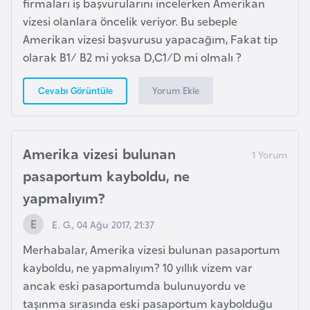
firmaları iş başvurularını incelerken Amerikan
i
vizesi olanlara öncelik veriyor. Bu sebeple
b
Amerikan vizesi başvurusu yapacağım, Fakat tip
u
olarak B1/ B2 mi yoksa D,C1/D mi olmalı ?
t
i
Yorum Ekle
Cevabı Görüntüle
Ç
i
Amerika vizesi bulunan
n
pasaportum kayboldu, ne
D
yapmalıyım?
a
E. G., 04 Ağu 2017, 21:37
n
i
Merhabalar, Amerika vizesi bulunan pasaportum
m
kayboldu, ne yapmalıyım? 10 yıllık vizem var
a
ancak eski pasaportumda bulunuyordu ve
r
taşınma sırasında eski pasaportum kaybolduğu