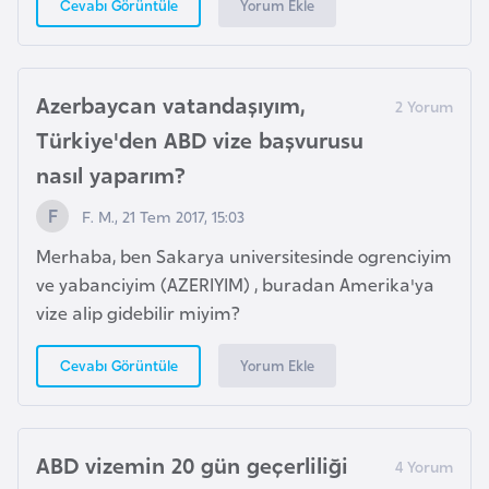
Yorum Ekle
Cevabı Görüntüle
e
n
i
Azerbaycan vatandaşıyım,
s
Türkiye'den ABD vize başvurusu
t
a
nasıl yaparım?
n
F. M., 21 Tem 2017, 15:03
Merhaba, ben Sakarya universitesinde ogrenciyim
E
ve yabanciyim (AZERIYIM) , buradan Amerika'ya
s
vize alip gidebilir miyim?
t
o
Yorum Ekle
Cevabı Görüntüle
n
y
a
ABD vizemin 20 gün geçerliliği