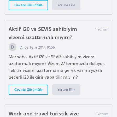
Yorum Ekle
Cevabı Görüntüle
i
y
a
Aktif i20 ve SEVIS sahibiyim
G
vizemi uzattırmalı mıyım?
a
D., 02 Tem 2017, 10:56
n
a
Merhaba. Aktif i20 ve SEVIS sahibiyim vizemi
uzattırmalı mıyım? Vizem 27 temmuzda doluyor.
Tekrar vizemi uzattirmama gerek var mi yoksa
G
gecerli i20 ile giris yapabilir miyim?
i
n
Yorum Ekle
Cevabı Görüntüle
e
B
i
s
Work and travel turistik vize