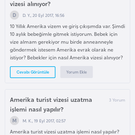
vizesi alınıyor?
e
y
D. Y., 20 Eyl 2017, 16:56
n
10 Yıllık Amerika vizem ve giriş çıkışımda var. Şimdi
10 aylık bebeğimle gitmek istiyorum. Bebek için
B
vize almam gerekiyor mu birde anneanneyle
a
göndermek istesem Amerika evrak olarak ne
n
istiyor? Bebekler için nasıl Amerika vizesi alınıyor?
g
l
Yorum Ekle
Cevabı Görüntüle
a
d
e
Amerika turist vizesi uzatma
ş
işlemi nasıl yapılır?
B
M. K., 19 Eyl 2017, 02:57
e
Amerika turist vizesi uzatma işlemi nasıl yapılır?
l