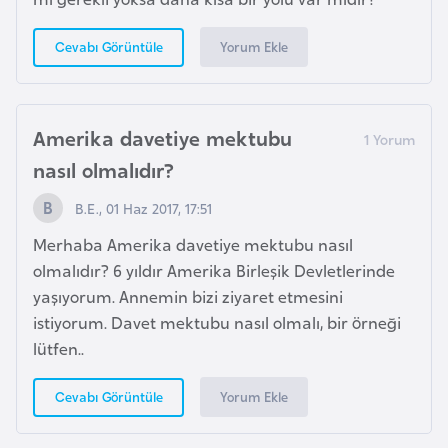
e
Yorum Ekle
Cevabı Görüntüle
I
r
a
Amerika davetiye mektubu
k
nasıl olmalıdır?
İ
B.E., 01 Haz 2017, 17:51
r
Merhaba Amerika davetiye mektubu nasıl
l
olmalıdır? 6 yıldır Amerika Birleşik Devletlerinde
a
yaşıyorum. Annemin bizi ziyaret etmesini
n
istiyorum. Davet mektubu nasıl olmalı, bir örneği
d
lütfen..
a
Yorum Ekle
Cevabı Görüntüle
İ
s