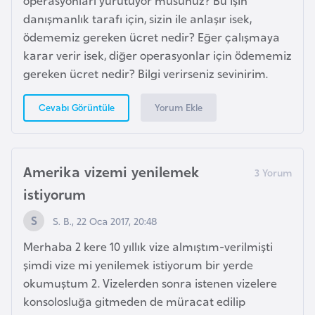
operasyonları yürütüyor musunuz? Bu işin
K
danışmanlık tarafı için, sizin ile anlaşır isek,
a
ödememiz gereken ücret nedir? Eğer çalışmaya
r
karar verir isek, diğer operasyonlar için ödememiz
a
gereken ücret nedir? Bilgi verirseniz sevinirim.
d
a
Yorum Ekle
Cevabı Görüntüle
ğ
K
Amerika vizemi yenilemek
e
istiyorum
n
y
S. B., 22 Oca 2017, 20:48
a
Merhaba 2 kere 10 yıllık vize almıştım-verilmişti
şimdi vize mi yenilemek istiyorum bir yerde
K
okumuştum 2. Vizelerden sonra istenen vizelere
o
konsolosluğa gitmeden de müracat edilip
n