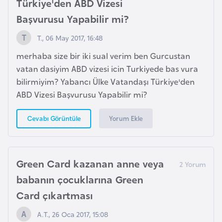
Türkiye'den ABD Vizesi
e
ç
Başvurusu Yapabilir mi?
T., 06 May 2017, 16:48
İ
merhaba size bir iki sual verim ben Gurcustan
s
vatan dasiyim ABD vizesi icin Turkiyede bas vura
v
bilirmiyim? Yabancı Ülke Vatandaşı Türkiye'den
i
ABD Vizesi Başvurusu Yapabilir mi?
ç
r
Yorum Ekle
Cevabı Görüntüle
e
İ
Green Card kazanan anne veya
t
babanın çocuklarına Green
a
l
Card çıkartması
y
A.T., 26 Oca 2017, 15:08
a