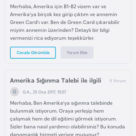
Merhaba, Amerika için B1-B2 vizem var ve
Amerika'ya birçok kez girip çıktım ve annemin
İ
Green Card'ı var. Ben de Green Card çıkarabilir
z
miyim annemin üzerinden? Detaylı bir bilgi
l
vermenizi rica ediyorum teşekkürler.
a
n
Yorum Ekle
Cevabı Görüntüle
d
a
Amerika Sığınma Talebi ile ilgili
K
a
G.A., 25 Oca 2017, 15:57
m
Merhaba, Ben Amerika'ya sığınma talebinde
b
bulunmak istiyorum. Oraya yerleşip hem
o
çalışmak hem de dil eğitimi görmek istiyorum.
ç
Sizler bana nasıl yardımcı olabilirsiniz? Bu konuda
y
danışmanlık hizmeti veriyor musunuz?
a