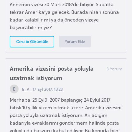
Annemin vizesi 30 Mart 2018'de bitiyor. Şubatta
a
tekrar Amerika'ya gelecek. Burada nisan sonuna
r
kadar kalabilir mi ya da önceden vizeye
u
başvurabilir miyiz?
s
Yorum Ekle
Cevabı Görüntüle
B
e
l
Amerika vizesini posta yoluyla
ç
uzatmak istiyorum
i
k
E. A., 17 Eyl 2017, 18:23
a
Merhaba, 25 Eylül 2007 başlangıç 24 Eylül 2017
bitişli 10 yıllık vizem bitmek üzere. Amerika vizesini
B
posta yoluyla uzatmak istiyorum. Anladığım
e
kadarıyla evraklarımı göndermem halinde posta
n
yoluyla da başvuru kabul ediliyor. Bu konuda bilgi