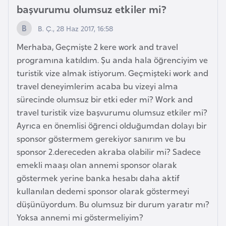
s
başvurumu olumsuz etkiler mi?
a
u
B. Ç., 28 Haz 2017, 16:58
Merhaba, Geçmişte 2 kere work and travel
G
programına katıldım. Şu anda hala öğrenciyim ve
i
turistik vize almak istiyorum. Geçmişteki work and
n
travel deneyimlerim acaba bu vizeyi alma
e
sürecinde olumsuz bir etki eder mi? Work and
travel turistik vize başvurumu olumsuz etkiler mi?
Ayrıca en önemlisi öğrenci olduğumdan dolayı bir
G
sponsor göstermem gerekiyor sanırım ve bu
r
sponsor 2.dereceden akraba olabilir mi? Sadece
e
emekli maaşı olan annemi sponsor olarak
n
göstermek yerine banka hesabı daha aktif
a
kullanılan dedemi sponsor olarak göstermeyi
d
düşünüyordum. Bu olumsuz bir durum yaratır mı?
a
Yoksa annemi mi göstermeliyim?