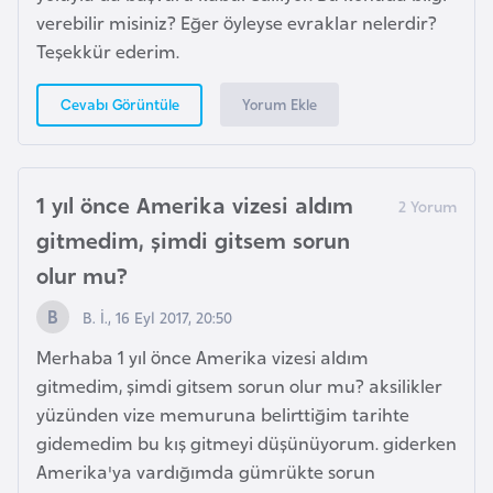
i
verebilir misiniz? Eğer öyleyse evraklar nelerdir?
n
Teşekkür ederim.
B
Yorum Ekle
Cevabı Görüntüle
o
s
n
1 yıl önce Amerika vizesi aldım
a
gitmedim, şimdi gitsem sorun
H
olur mu?
e
r
B. İ., 16 Eyl 2017, 20:50
s
Merhaba 1 yıl önce Amerika vizesi aldım
e
gitmedim, şimdi gitsem sorun olur mu? aksilikler
k
yüzünden vize memuruna belirttiğim tarihte
gidemedim bu kış gitmeyi düşünüyorum. giderken
B
Amerika'ya vardığımda gümrükte sorun
u