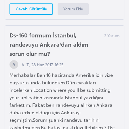
G
Yorum Ekle
Cevabı Görüntüle
ü
n
e
Ds-160 formum İstanbul,
y
K
randevuyu Ankara'dan aldım
o
sorun olur mu?
r
A. T., 28 Haz 2017, 16:25
e
Merhabalar Ben 16 haziranda Amerika için vize
G
başvurusunda bulundum.Dün evrakları
ü
incelerken Location where you ll be submitting
n
your aplication kısmında İstanbul yazdığını
e
farkettim. Fakat ben randevuyu alırken Ankara
y
daha erken oldugu için Ankarayı
S
seçmiştim.Sorum şuanki randevu tarihini
u
kaybetmeden.Bu hatayı nasıl düzeltebilrim ? Ds-