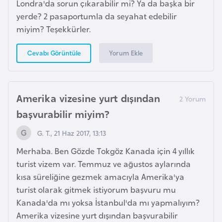
s
Londra'da sorun çıkarabilir mi? Ya da başka bir
t
yerde? 2 pasaportumla da seyahat edebilir
a
miyim? Teşekkürler.
n
Yorum Ekle
Cevabı Görüntüle
H
ı
r
Amerika vizesine yurt dışından
v
başvurabilir miyim?
a
t
G. T., 21 Haz 2017, 13:13
i
Merhaba. Ben Gözde Tokgöz Kanada için 4 yıllık
s
turist vizem var. Temmuz ve ağustos aylarında
t
kısa süreliğine gezmek amacıyla Amerika'ya
a
turist olarak gitmek istiyorum başvuru mu
n
Kanada'da mı yoksa İstanbul'da mı yapmalıyım?
Amerika vizesine yurt dışından başvurabilir