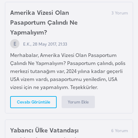
p
Amerika Vizesi Olan
a
Pasaportum Çalındı Ne
n
Yapmalıyım?
y
a
E.K., 28 May 2017, 21:33
Merhabalar, Amerika Vizesi Olan Pasaportum
İ
Çalındı Ne Yapmalıyım? Pasaportum çalındı, polis
s
merkezi tutanağım var, 2024 yılına kadar geçerli
r
USA vizem vardı, pasaportumu yeniledim, USA
a
vizesi için ne yapmalıyım. Teşekkürler.
i
l
Yorum Ekle
Cevabı Görüntüle
İ
s
Yabancı Ülke Vatandaşı
v