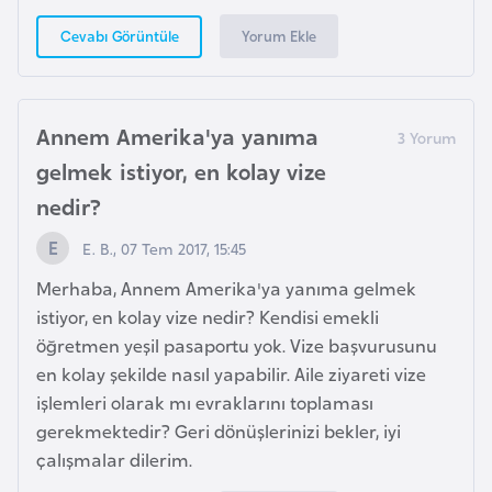
F
Yorum Ekle
Cevabı Görüntüle
r
a
n
s
Annem Amerika'ya yanıma
a
gelmek istiyor, en kolay vize
nedir?
G
E. B., 07 Tem 2017, 15:45
a
b
Merhaba, Annem Amerika'ya yanıma gelmek
o
istiyor, en kolay vize nedir? Kendisi emekli
n
öğretmen yeşil pasaportu yok. Vize başvurusunu
en kolay şekilde nasıl yapabilir. Aile ziyareti vize
G
işlemleri olarak mı evraklarını toplaması
a
gerekmektedir? Geri dönüşlerinizi bekler, iyi
m
çalışmalar dilerim.
b