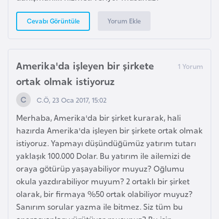
Yorum Ekle
Cevabı Görüntüle
K
a
m
Amerika'da işleyen bir şirkete
e
r
ortak olmak istiyoruz
u
C.Ö, 23 Oca 2017, 15:02
n
Merhaba, Amerika'da bir şirket kurarak, hali
hazırda Amerika'da işleyen bir şirkete ortak olmak
K
istiyoruz. Yapmayı düşündüğümüz yatırım tutarı
a
yaklaşık 100.000 Dolar. Bu yatırım ile ailemizi de
n
oraya götürüp yaşayabiliyor muyuz? Oğlumu
a
okula yazdırabiliyor muyum? 2 ortaklı bir şirket
d
olarak, bir firmaya %50 ortak olabiliyor muyuz?
a
Sanırım sorular yazma ile bitmez. Siz tüm bu