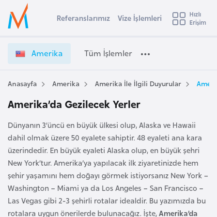
u
Hızlı
s
Referanslarımız
Vize İşlemleri
Başvuru yapmak istediğiniz ülkeyi seçin
Erişim
İ
Üye
t
Ülke Seçimi
Girişi
r
l
Amerika
Tüm İşlemler
a
l
e
y
Anasayfa
Amerika
Amerika İle İlgili Duyurular
Amerik
t
a
Amerika’da Gezilecek Yerler
i
A
Dünyanın 3’üncü en büyük ülkesi olup, Alaska ve Hawaii
ş
v
dahil olmak üzere 50 eyalete sahiptir. 48 eyaleti ana kara
u
i
üzerindedir. En büyük eyaleti Alaska olup, en büyük şehri
s
New York’tur. Amerika’ya yapılacak ilk ziyaretinizde hem
m
t
şehir yaşamını hem doğayı görmek istiyorsanız New York –
u
Washington – Miami ya da Los Angeles – San Francisco –
r
Las Vegas gibi 2-3 şehirli rotalar idealdir. Bu yazımızda bu
y
rotalara uygun önerilerde bulunacağız. İşte,
Amerika’da