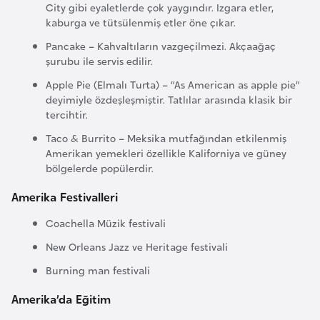
City gibi eyaletlerde çok yaygındır. Izgara etler,
F
kaburga ve tütsülenmiş etler öne çıkar.
a
Pancake – Kahvaltıların vazgeçilmezi. Akçaağaç
s
şurubu ile servis edilir.
o
Apple Pie (Elmalı Turta) – “As American as apple pie”
deyimiyle özdeşleşmiştir. Tatlılar arasında klasik bir
Ç
tercihtir.
a
Taco & Burrito – Meksika mutfağından etkilenmiş
d
Amerikan yemekleri özellikle Kaliforniya ve güney
bölgelerde popülerdir.
Ç
Amerika Festivalleri
e
Coachella Müzik festivali
k
C
New Orleans Jazz ve Heritage festivali
u
Burning man festivali
m
Amerika’da Eğitim
h
u