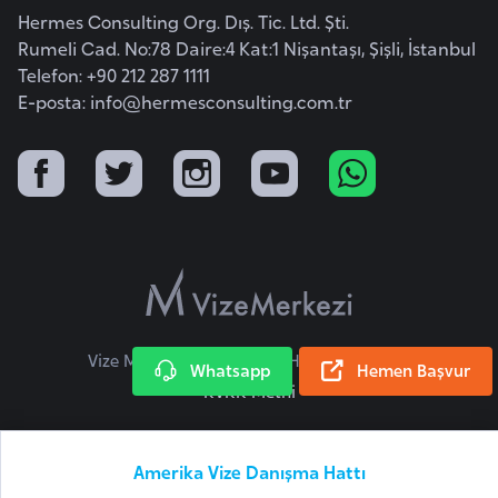
s
Hermes Consulting Org. Dış. Tic. Ltd. Şti.
a
Rumeli Cad. No:78 Daire:4 Kat:1 Nişantaşı, Şişli, İstanbul
u
Telefon: +90 212 287 1111
E-posta:
info@hermesconsulting.com.tr
G
i
n
e
G
r
e
Vize Merkezi © 2026 Tüm Hakları Saklıdır.
n
Whatsapp
Hemen Başvur
KVKK Metni
a
d
a
Amerika Vize Danışma Hattı