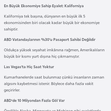
o
En Büyük Ekonomiye Sahip Eyalet: Kaliforniya
Kaliforniya tek başına, dünyanın en büyük ilk 5
B
ekonomisinden biri olacak kadar büyük bir ekonomiye
u
sahiptir.
l
g
ABD Vatandaşlarının %30’u Pasaport Sahibi Değildir
a
Oldukça yüksek seyahat imkânına rağmen, Amerikalıların
r
büyük bir kısmı yurt dışına hiç çıkmamıştır.
i
s
Las Vegas’ta Hiç Saat Yoktur
t
a
Kumarhanelerde saat bulunmaz çünkü insanların zaman
n
algısını kaybetmesi istenir. Böylece daha fazla vakit
geçirirler.
E
ABD'de 10 Milyondan Fazla Göl Var
r
m
Özellikle Alaska, Minnesota ve Michigan gibi eyaletlerde