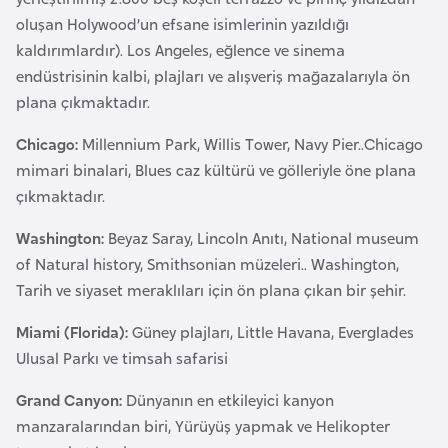
e
oluşan Holywood’un efsane isimlerinin yazıldığı
y
kaldırımlardır). Los Angeles, eğlence ve sinema
n
endüstrisinin kalbi, plajları ve alışveriş mağazalarıyla ön
plana çıkmaktadır.
B
Chicago:
Millennium Park, Willis Tower, Navy Pier..Chicago
a
mimari binalari, Blues caz kültürü ve gölleriyle öne plana
n
çıkmaktadır.
g
l
Washington:
Beyaz Saray, Lincoln Anıtı, National museum
a
of Natural history, Smithsonian müzeleri.. Washington,
d
Tarih ve siyaset meraklıları için ön plana çıkan bir şehir.
e
Miami (Florida):
Güney plajları, Little Havana, Everglades
ş
Ulusal Parkı ve timsah safarisi
B
Grand Canyon:
Dünyanın en etkileyici kanyon
e
manzaralarından biri, Yürüyüş yapmak ve Helikopter
l