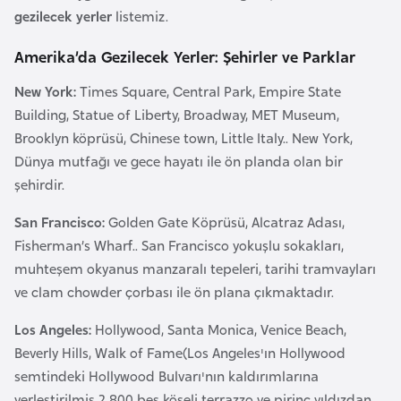
a
gezilecek yerler
listemiz.
Amerika’da Gezilecek Yerler: Şehirler ve Parklar
A
z
New York:
Times Square, Central Park, Empire State
e
Building, Statue of Liberty, Broadway, MET Museum,
r
Brooklyn köprüsü, Chinese town, Little Italy.. New York,
b
Dünya mutfağı ve gece hayatı ile ön planda olan bir
a
şehirdir.
y
San Francisco:
Golden Gate Köprüsü, Alcatraz Adası,
c
Fisherman’s Wharf.. San Francisco yokuşlu sokakları,
a
muhteşem okyanus manzaralı tepeleri, tarihi tramvayları
n
ve clam chowder çorbası ile ön plana çıkmaktadır.
B
Los Angeles:
Hollywood, Santa Monica, Venice Beach,
a
Beverly Hills, Walk of Fame(Los Angeles'ın Hollywood
h
semtindeki Hollywood Bulvarı'nın kaldırımlarına
r
yerleştirilmiş 2.800 beş köşeli terrazzo ve pirinç yıldızdan