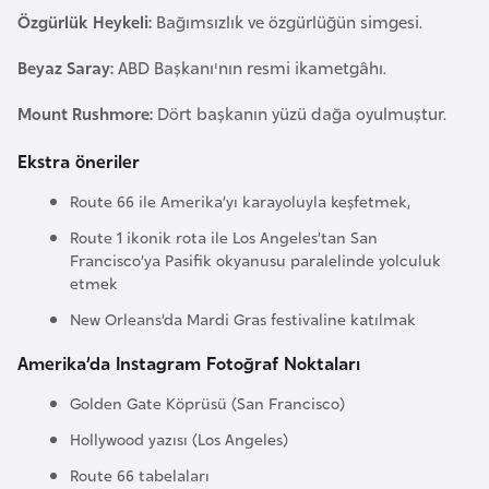
i
Özgürlük Heykeli:
Bağımsızlık ve özgürlüğün simgesi.
n
Beyaz Saray:
ABD Başkanı'nın resmi ikametgâhı.
B
Mount Rushmore:
Dört başkanın yüzü dağa oyulmuştur.
o
s
Ekstra öneriler
n
Route 66 ile Amerika’yı karayoluyla keşfetmek,
a
Route 1 ikonik rota ile Los Angeles’tan San
H
Francisco’ya Pasifik okyanusu paralelinde yolculuk
e
etmek
r
New Orleans’da Mardi Gras festivaline katılmak
s
e
Amerika’da Instagram Fotoğraf Noktaları
k
Golden Gate Köprüsü (San Francisco)
Hollywood yazısı (Los Angeles)
B
u
Route 66 tabelaları