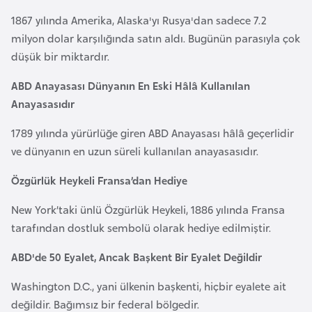
i
1867 yılında Amerika, Alaska'yı Rusya'dan sadece 7.2
b
milyon dolar karşılığında satın aldı. Bugünün parasıyla çok
u
düşük bir miktardır.
t
i
ABD Anayasası Dünyanın En Eski Hâlâ Kullanılan
Anayasasıdır
Ç
1789 yılında yürürlüğe giren ABD Anayasası hâlâ geçerlidir
i
ve dünyanın en uzun süreli kullanılan anayasasıdır.
n
Özgürlük Heykeli Fransa’dan Hediye
D
New York’taki ünlü Özgürlük Heykeli, 1886 yılında Fransa
a
tarafından dostluk sembolü olarak hediye edilmiştir.
n
i
ABD'de 50 Eyalet, Ancak Başkent Bir Eyalet Değildir
m
a
Washington D.C., yani ülkenin başkenti, hiçbir eyalete ait
r
değildir. Bağımsız bir federal bölgedir.