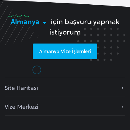
i
y
Almanya
için başvuru yapmak
a
istiyorum
G
a
Almanya
Vize İşlemleri
n
a
G
i
Site Haritası
n
e
Vize Merkezi
B
i
s