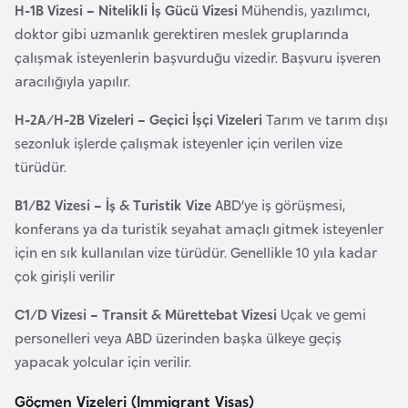
E
H-1B Vizesi – Nitelikli İş Gücü Vizesi
Mühendis, yazılımcı,
t
doktor gibi uzmanlık gerektiren meslek gruplarında
i
çalışmak isteyenlerin başvurduğu vizedir. Başvuru işveren
y
aracılığıyla yapılır.
o
H-2A/H-2B Vizeleri – Geçici İşçi Vizeleri
Tarım ve tarım dışı
p
sezonluk işlerde çalışmak isteyenler için verilen vize
y
türüdür.
a
B1/B2 Vizesi – İş & Turistik Vize
ABD’ye iş görüşmesi,
F
konferans ya da turistik seyahat amaçlı gitmek isteyenler
i
için en sık kullanılan vize türüdür. Genellikle 10 yıla kadar
l
çok girişli verilir
d
C1/D Vizesi – Transit & Mürettebat Vizesi
Uçak ve gemi
i
personelleri veya ABD üzerinden başka ülkeye geçiş
ş
yapacak yolcular için verilir.
i
S
Göçmen Vizeleri (Immigrant Visas)