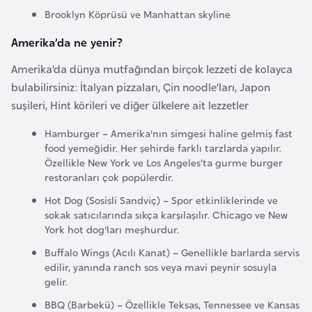
l
Brooklyn Köprüsü ve Manhattan skyline
g
Amerika’da ne yenir?
a
r
Amerika’da dünya mutfağından birçok lezzeti de kolayca
i
bulabilirsiniz: İtalyan pizzaları, Çin noodle’ları, Japon
s
suşileri, Hint körileri ve diğer ülkelere ait lezzetler
t
Hamburger – Amerika'nın simgesi haline gelmiş fast
a
food yemeğidir. Her şehirde farklı tarzlarda yapılır.
n
Özellikle New York ve Los Angeles’ta gurme burger
restoranları çok popülerdir.
B
Hot Dog (Sosisli Sandviç) – Spor etkinliklerinde ve
u
sokak satıcılarında sıkça karşılaşılır. Chicago ve New
York hot dog'ları meşhurdur.
r
k
Buffalo Wings (Acılı Kanat) – Genellikle barlarda servis
edilir, yanında ranch sos veya mavi peynir sosuyla
i
gelir.
n
a
BBQ (Barbekü) – Özellikle Teksas, Tennessee ve Kansas