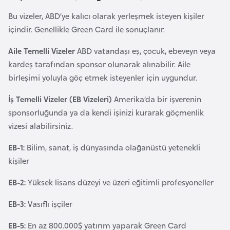
a
h
Bu vizeler, ABD’ye kalıcı olarak yerleşmek isteyen kişiler
i
içindir. Genellikle Green Card ile sonuçlanır.
l
Aile Temelli Vizeler
ABD vatandaşı eş, çocuk, ebeveyn veya
i
kardeş tarafından sponsor olunarak alınabilir. Aile
birleşimi yoluyla göç etmek isteyenler için uygundur.
F
İş Temelli Vizeler (EB Vizeleri)
Amerika’da bir işverenin
i
sponsorluğunda ya da kendi işinizi kurarak göçmenlik
n
vizesi alabilirsiniz.
l
a
EB-1:
Bilim, sanat, iş dünyasında olağanüstü yetenekli
n
kişiler
d
i
EB-2:
Yüksek lisans düzeyi ve üzeri eğitimli profesyoneller
y
EB-3:
Vasıflı işçiler
a
EB-5:
En az 800.000$ yatırım yaparak Green Card