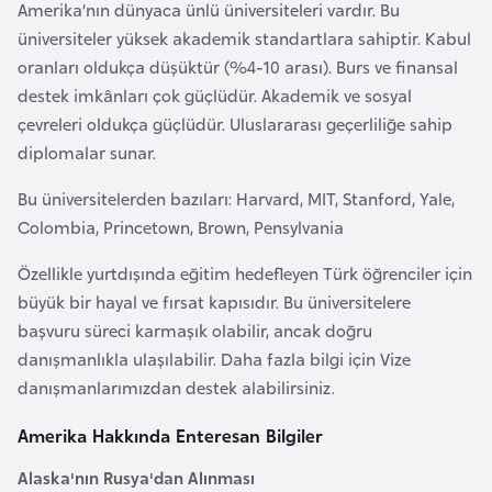
Amerika’nın dünyaca ünlü üniversiteleri vardır. Bu
r
üniversiteler yüksek akademik standartlara sahiptir. Kabul
i
oranları oldukça düşüktür (%4-10 arası). Burs ve finansal
y
destek imkânları çok güçlüdür. Akademik ve sosyal
e
çevreleri oldukça güçlüdür. Uluslararası geçerliliğe sahip
t
diplomalar sunar.
i
Bu üniversitelerden bazıları: Harvard, MIT, Stanford, Yale,
Colombia, Princetown, Brown, Pensylvania
C
e
Özellikle yurtdışında eğitim hedefleyen Türk öğrenciler için
z
büyük bir hayal ve fırsat kapısıdır. Bu üniversitelere
a
başvuru süreci karmaşık olabilir, ancak doğru
y
danışmanlıkla ulaşılabilir. Daha fazla bilgi için Vize
i
danışmanlarımızdan destek alabilirsiniz.
r
Amerika Hakkında Enteresan Bilgiler
C
Alaska'nın Rusya'dan Alınması