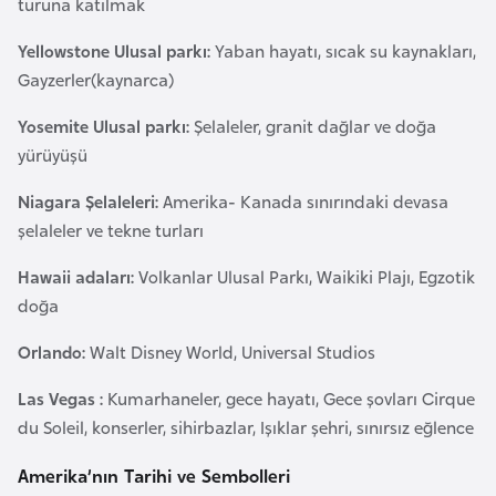
turuna katılmak
a
Yellowstone Ulusal parkı:
Yaban hayatı, sıcak su kaynakları,
r
Gayzerler(kaynarca)
u
s
Yosemite Ulusal parkı:
Şelaleler, granit dağlar ve doğa
yürüyüşü
B
Niagara Şelaleleri:
Amerika- Kanada sınırındaki devasa
e
şelaleler ve tekne turları
l
ç
Hawaii adaları:
Volkanlar Ulusal Parkı, Waikiki Plajı, Egzotik
i
doğa
k
a
Orlando:
Walt Disney World, Universal Studios
Las Vegas :
Kumarhaneler, gece hayatı, Gece şovları Cirque
B
du Soleil, konserler, sihirbazlar, Işıklar şehri, sınırsız eğlence
e
n
Amerika’nın Tarihi ve Sembolleri