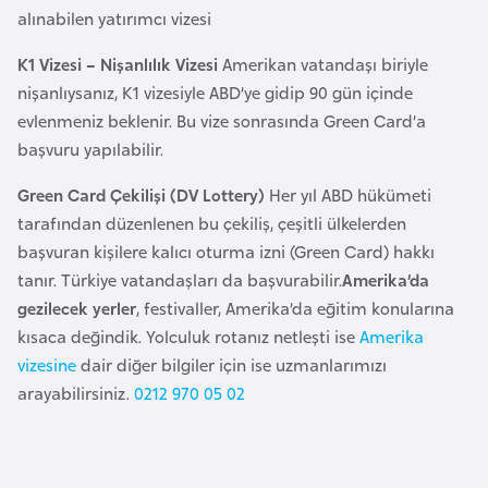
F
alınabilen yatırımcı vizesi
r
K1 Vizesi – Nişanlılık Vizesi
Amerikan vatandaşı biriyle
a
nişanlıysanız, K1 vizesiyle ABD’ye gidip 90 gün içinde
n
evlenmeniz beklenir. Bu vize sonrasında Green Card’a
s
başvuru yapılabilir.
a
Green Card Çekilişi (DV Lottery)
Her yıl ABD hükümeti
G
tarafından düzenlenen bu çekiliş, çeşitli ülkelerden
a
başvuran kişilere kalıcı oturma izni (Green Card) hakkı
b
tanır. Türkiye vatandaşları da başvurabilir.
Amerika’da
o
gezilecek yerler
, festivaller, Amerika’da eğitim konularına
n
kısaca değindik. Yolculuk rotanız netleşti ise
Amerika
vizesine
dair diğer bilgiler için ise uzmanlarımızı
arayabilirsiniz.
0212 970 05 02
G
a
m
b