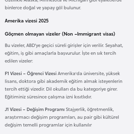
e
binlerce doğal ve yapay göl bulunur.
n
Amerika vizesi 2025
i
s
Göçmen olmayan vizeler (Non –Immigrant visas)
t
Bu vizeler, ABD’ye geçici süreli girişler için verilir. Seyahat,
a
eğitim, iş gibi amaçlarla başvurulur. İşte en sık tercih
n
edilen vizeler:
E
F1 Vizesi – Öğrenci Vizesi
Amerika'da üniversite, yüksek
s
lisans, doktora gibi akademik eğitim almak isteyenlerin
t
tercih ettiği vizedir. Dil okulları da bu kategoriye girer.
o
Eğitiminiz süresince çalışma izni kısıtlıdır.
n
J1 Vizesi – Değişim Programı
Stajyerlik, öğretmenlik,
y
araştırmacı değişim programları, au pair gibi kültürel
a
değişim temelli programlar için kullanılır