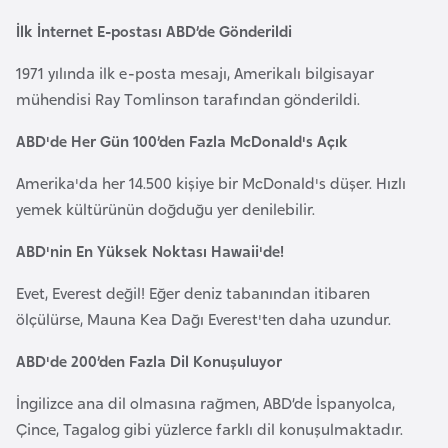
k
İlk İnternet E-postası ABD’de Gönderildi
a
1971 yılında ilk e-posta mesajı, Amerikalı bilgisayar
D
mühendisi Ray Tomlinson tarafından gönderildi.
e
ABD'de Her Gün 100’den Fazla McDonald's Açık
m
o
Amerika'da her 14.500 kişiye bir McDonald's düşer. Hızlı
k
yemek kültürünün doğduğu yer denilebilir.
r
ABD'nin En Yüksek Noktası Hawaii'de!
a
t
Evet, Everest değil! Eğer deniz tabanından itibaren
i
ölçülürse, Mauna Kea Dağı Everest'ten daha uzundur.
k
K
ABD'de 200’den Fazla Dil Konuşuluyor
o
İngilizce ana dil olmasına rağmen, ABD’de İspanyolca,
n
Çince, Tagalog gibi yüzlerce farklı dil konuşulmaktadır.
g