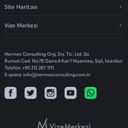
i
Site Haritası
b
u
t
Vize Merkezi
i
Ç
Hermes Consulting Org. Dış. Tic. Ltd. Şti.
i
Rumeli Cad. No:78 Daire:4 Kat:1 Nişantaşı, Şişli, İstanbul
n
Telefon: +90 212 287 1111
E-posta:
info@hermesconsulting.com.tr
D
a
n
i
m
a
r