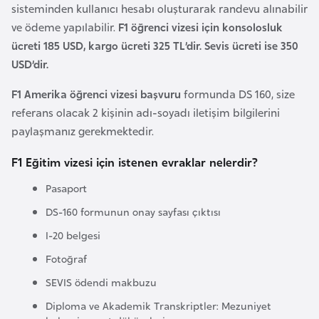
sisteminden kullanıcı hesabı oluşturarak randevu alınabilir
a
ve ödeme yapılabilir.
F1 öğrenci vizesi için konsolosluk
r
ücreti 185 USD, kargo ücreti 325 TL’dir. Sevis ücreti ise 350
u
USD’dir.
s
F1 Amerika öğrenci vizesi başvuru
formunda DS 160, size
referans olacak 2 kişinin adı-soyadı iletişim bilgilerini
B
paylaşmanız gerekmektedir.
e
l
F1 Eğitim vizesi için istenen evraklar nelerdir?
ç
Pasaport
i
k
DS-160 formunun onay sayfası çıktısı
a
I-20 belgesi
Fotoğraf
B
SEVIS ödendi makbuzu
e
n
Diploma ve Akademik Transkriptler: Mezuniyet