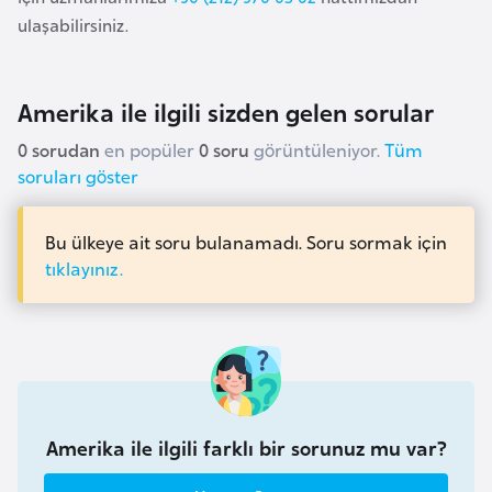
F
ulaşabilirsiniz.
a
s
o
Amerika ile ilgili sizden gelen sorular
0 sorudan
en popüler
0 soru
görüntüleniyor.
Tüm
Ç
soruları göster
a
d
Bu ülkeye ait soru bulanamadı. Soru sormak için
tıklayınız.
Ç
e
k
C
u
m
Amerika ile ilgili farklı bir sorunuz mu var?
h
u