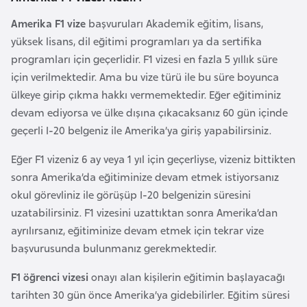
a
e
r
Amerika F1 vize
başvuruları Akademik eğitim, lisans,
i
yüksek lisans, dil eğitimi programları ya da sertifika
A
programları için geçerlidir. F1 vizesi en fazla 5 yıllık süre
z
için verilmektedir. Ama bu vize türü ile bu süre boyunca
e
ülkeye girip çıkma hakkı vermemektedir. Eğer eğitiminiz
r
devam ediyorsa ve ülke dışına çıkacaksanız 60 gün içinde
b
geçerli I-20 belgeniz ile Amerika’ya giriş yapabilirsiniz.
a
y
Eğer F1 vizeniz 6 ay veya 1 yıl için geçerliyse, vizeniz bittikten
c
sonra Amerika’da eğitiminize devam etmek istiyorsanız
a
okul görevliniz ile görüşüp I-20 belgenizin süresini
n
uzatabilirsiniz. F1 vizesini uzattıktan sonra Amerika’dan
ayrılırsanız, eğitiminize devam etmek için tekrar vize
B
başvurusunda bulunmanız gerekmektedir.
a
F1 öğrenci vizesi
onayı alan kişilerin eğitimin başlayacağı
h
tarihten 30 gün önce Amerika’ya gidebilirler. Eğitim süresi
r