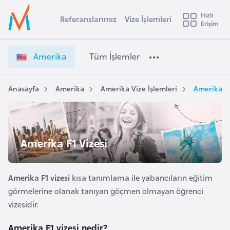
u
Hızlı
s
Referanslarımız
Vize İşlemleri
Başvuru yapmak istediğiniz ülkeyi seçin
Erişim
A
İ
Üye
t
Ülke Seçimi
m
Girişi
r
e
l
Amerika
Tüm İşlemler
a
r
l
e
i
y
k
Anasayfa
Amerika
Amerika Vize İşlemleri
Amerika F1
t
a
a
V
i
i
A
z
ş
Amerika F1 Vizesi
v
e
u
i
İ
s
ş
Amerika F1 vizesi
kısa tanımlama ile yabancıların eğitim
m
t
l
görmelerine olanak tanıyan göçmen olmayan öğrenci
u
e
vizesidir.
r
m
y
l
Amerika F1 vizesi nedir?