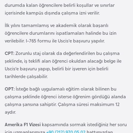
l
durumda kalan öğrencilere belirli koşullar ve sınırlar
g
içerisinde kampüs dışında çalışma izni verilir.
a
İlk yılını tamamlamış ve akademik olarak başarılı
r
öğrencilere durumlarını ispatlamaları halinde bu izin
i
verilebilir. I-765 formu ile Uscis’e başvuru yapılır.
s
t
CPT:
Zorunlu staj olarak da değerlendirilen bu çalışma
a
şeklinde, iş teklifi alan öğrenci okuldan alacağı belge ile
n
Uscis’e başvuru yapıp, belirli bir işveren için belirli
tarihlerde çalışabilir.
B
OPT:
İsteğe bağlı uygulamalı eğitim olarak bilinen bu
u
çalışma şeklinde öğrenci isterse öğrenim gördüğü alanda
r
çalışma şansına sahiptir. Çalışma süresi maksimum 12
k
aydır.
i
n
Amerika F1 Vizesi
kapsamında sormak istediğiniz her soru
a
için uzmanlarımıza
+90 (212) 970 05 02
hattımızdan