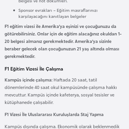
belgesi ve not dökümleri.
i
n
Sponsor evrakları – Eğitim masraflarınızı
karşılayacağını kanıtlayan belgeler
F1 eğitim vizesi ile Amerika’ya eşinizi ve çocuğunuzu da
B
götürebilirsiniz. Onlar için de eğitim alacağınız okuldan 1-
o
20 belgesi almanız gerekmektedir. Amerika’ya sizinle
s
beraber gelecek olan çocuğunuzun 21 yaş altında olması
n
gerekmektedir.
a
H
F1 Eğitim Vizesi İle Çalışma
e
r
Kampüs içinde çalışma:
Haftada 20 saat, tatil
s
dönemlerinde 40 saat okul kampüsünde çalışma hakkı
e
mevcuttur. Kampüs içinde kafeterya, sosyal tesisler ve
k
kütüphanede çalışabilir.
F1 Vizesi İle Uluslararası Kuruluşlarda Staj Yapma
B
u
Kampüs dışında çalışma. Ekonomik olarak beklenmedik