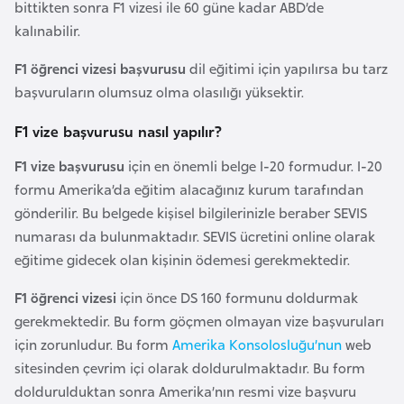
bittikten sonra F1 vizesi ile 60 güne kadar ABD’de
e
kalınabilir.
y
n
F1 öğrenci vizesi başvurusu
dil eğitimi için yapılırsa bu tarz
başvuruların olumsuz olma olasılığı yüksektir.
B
F1 vize başvurusu nasıl yapılır?
a
n
F1 vize başvurusu
için en önemli belge I-20 formudur. I-20
g
formu Amerika’da eğitim alacağınız kurum tarafından
l
gönderilir. Bu belgede kişisel bilgilerinizle beraber SEVIS
a
numarası da bulunmaktadır. SEVIS ücretini online olarak
d
eğitime gidecek olan kişinin ödemesi gerekmektedir.
e
F1 öğrenci vizesi
için önce DS 160 formunu doldurmak
ş
gerekmektedir. Bu form göçmen olmayan vize başvuruları
için zorunludur. Bu form
Amerika Konsolosluğu’nun
web
B
sitesinden çevrim içi olarak doldurulmaktadır. Bu form
e
doldurulduktan sonra Amerika’nın resmi vize başvuru
l